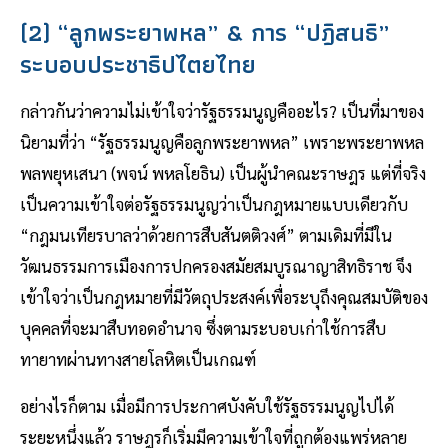
(2) “ลูกพระยาพหล” & การ “ปฎิสนธิ”
ระบอบประชาธิปไตยไทย
กล่าวกันว่าความไม่เข้าใจว่ารัฐธรรมนูญคืออะไร? เป็นที่มาของ
นิยามที่ว่า “รัฐธรรมนูญคือลูกพระยาพหล” เพราะพระยาพหล
พลพยุหเสนา (พจน์ พหลโยธิน) เป็นผู้นำคณะราษฎร แต่ที่จริง
เป็นความเข้าใจต่อรัฐธรรมนูญว่าเป็นกฎหมายแบบเดียวกับ
“กฎมนเทียรบาลว่าด้วยการสืบสันตติวงศ์” ตามเดิมที่มีใน
วัฒนธรรมการเมืองการปกครองสมัยสมบูรณาญาสิทธิราช จึง
เข้าใจว่าเป็นกฎหมายที่มีวัตถุประสงค์เพื่อระบุถึงคุณสมบัติของ
บุคคลที่จะมาสืบทอดอำนาจ ซึ่งตามระบอบเก่าใช้การสืบ
ทายาทผ่านทางสายโลหิตเป็นเกณฑ์
อย่างไรก็ตาม เมื่อมีการประกาศบังคับใช้รัฐธรรมนูญไปได้
ระยะหนึ่งแล้ว ราษฎรก็เริ่มมีความเข้าใจที่ถูกต้องแพร่หลาย