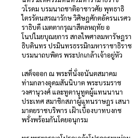
วโรดม บรมนาถชาติอาชาวศัย พุทธาธิ
ไตรรัตนสรณารักษ วิศิษฎศักตอัครนเรศว
ราธิบดี เมตตากรุณาสีตลหฤทัย อ
โนปไมยบุณยการ สกลไพศาลมหารัษฎรา
ธิบดินทร ปรมินทรธรรมิกมหาราชาธิราช
บรมนาถบพิตร พระปกเกล้าเจ้าอยู่หัว
เสด็จออก ณ พระที่นั่งอนันตสมาคม
ท่ามกลางอุดมสันนิบาต พระบรมราช
วงศานุวงศ์ และทูตานุทูตผู้แทนนานา
ประเทศ สมาชิกสภาผู้แทนราษฎร เสนา
มาตยราชบริพาร เฝ้าเบื้องบาทบงกช
พรั่งพร้อมกันโดยอนุกรม