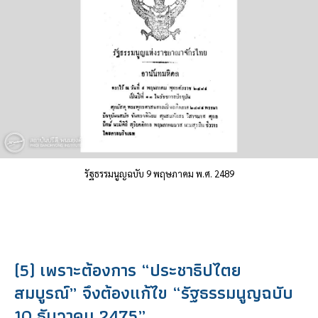
รัฐธรรมนูญฉบับ 9 พฤษภาคม พ.ศ. 2489
(5) เพราะต้องการ “ประชาธิปไตย
สมบูรณ์” จึงต้องแก้ไข “รัฐธรรมนูญฉบับ
10 ธันวาคม 2475”