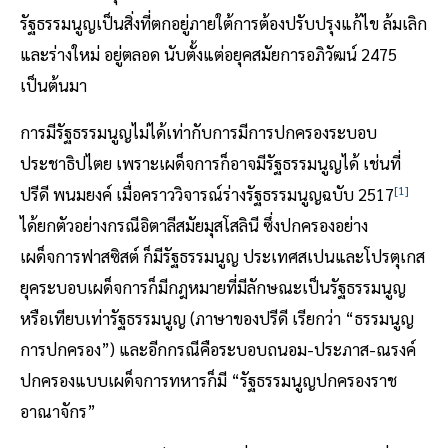
รัฐธรรมนูญเป็นสิ่งที่ตกอยู่ภายใต้การต้องปรับปรุงแก้ไข ล้มเลิก
และร่างใหม่ อยู่ตลอด นับตั้งแต่อยุคสมัยการอภิวัฒน์ 2475
เป็นต้นมา
การมีรัฐธรรมนูญไม่ได้เท่ากับการมีการปกครองระบอบ
ประชาธิปไตย เพราะเผด็จการก็อาจมีรัฐธรรมนูญได้ เช่นที่
[1]
ปรีดี พนมยงค์ เมื่อคราววิจารณ์ร่างรัฐธรรมนูญฉบับ 2517
ได้ยกตัวอย่างกรณีอิตาลีสมัยมุสโสลินี ซึ่งปกครองอย่าง
เผด็จการฟาสซิสต์ ก็มีรัฐธรรมนูญ ประเทศสเปนและโปรตุเกส
ยุคระบอบเผด็จการก็มีกฎหมายที่มีลักษณะเป็นรัฐธรรมนูญ
หรือเทียบเท่ารัฐธรรมนูญ (ภาษาของปรีดี เรียกว่า “ธรรมนูญ
การปกครอง”) และอีกกรณีคือระบอบถนอม-ประภาส-ณรงค์
ปกครองแบบเผด็จการทหารก็มี “รัฐธรรมนูญปกครองราช
อาณาจักร”