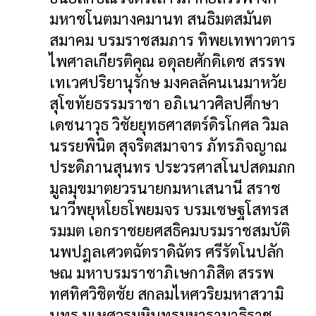
มหาชโนตมางคมานท สนธิมตสมันต
สมาคม บรมราชสมภาร ทิพยเทพาวตาร
ไพศาลเกียรติคุณ อดุลยศักดิเดช สรรพ
เทเวศปริยานุรักษ มงคลลัคนเนมาหวัย
สุโขทัยธรรมราชา อภิเนาวศิลปศึกษา
เดชนาวุธ วิชัยยุทธศาสตร์ดิรโกศล วิมล
นรรยพินิต สุจริตสมาจาร ภัทรภิจญาณ
ประดิภานสุนทร ประวรศาสโนปสดมภก
มูลมุขมาตยวรนายกมหาเสนานี สราช
นาวีพยุหโยธโพยมจร บรมเชษฐโสทรส
รมมต เอกราชยยศสธิคมบรมราชสมบัติ
นพปฎลเศวตฉัตราดิฉัตร ศรีรัตโนปลัก
ษณ มหาบรมราชาภิเษกาภิสิต สรรพ
ทศทิศวิชิตชัย สกลมไหศวริยมหาสวามิ
นทร มเหศวรมหินทรมหารามาธิราช