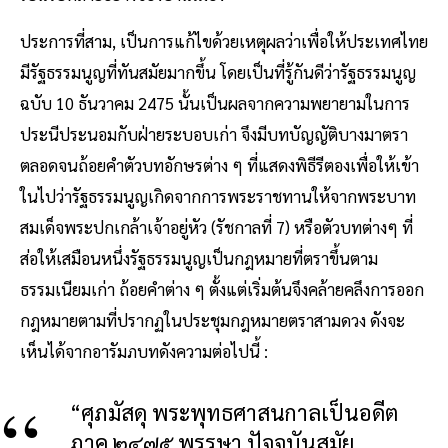
ประการที่สาม, เป็นการแก้ไขด้วยเหตุผลว่าเพื่อให้ประเทศไทย
มีรัฐธรรมนูญที่ทันสมัยมากขึ้น โดยเป็นที่รู้กันดีว่ารัฐธรรมนูญ
ฉบับ 10 ธันวาคม 2475 นั้นเป็นผลจากความพยายามในการ
ประนีประนอมกับฝ่ายระบอบเก่า จึงมีบทบัญญัติบางมาตรา
ตลอดจนถ้อยคำตัวบทอักษรต่าง ๆ ที่แสดงพิธีรีตองเพื่อให้เข้า
ในไปว่ารัฐธรรมนูญเกิดจากการพระราชทานให้จากพระบาท
สมเด็จพระปกเกล้าเจ้าอยู่หัว (รัชกาลที่ 7) หรือตัวบทต่างๆ ที่
ส่อให้เสมือนหนึ่งรัฐธรรมนูญเป็นกฎหมายที่ตราขึ้นตาม
ธรรมเนียมเก่า ถ้อยคำต่าง ๆ ตั้งแต่เริ่มต้นจึงคล้ายคลึงการออก
กฎหมายตามที่ปรากฏในประชุมกฎหมายตราสามดวง ดังจะ
เห็นได้จากอารัมภบทดังความต่อไปนี้ :
“ศุภมัสดุ พระพุทธศาสนกาลเป็นอดีต
ภาค ๒๔๗๕ พรรษา ปัจจุบันสมัย