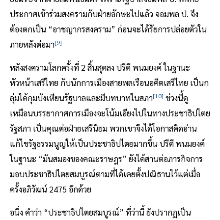
ประกาศเข้าร่วมสงครามกับฝ่ายอักษะไปแล้ว จอมพล ป. จึง
ต้องตกเป็น “อาชญากรสงคราม” ก่อนจะได้รัยการปล่อยตัวใน
[9]
ภายหลังต่อมา
หลังสงครามโลกครั้งที่ 2 สิ้นสุดลง ปรีดี พนมยงค์ ในฐานะ
หัวหน้าเสรีไทย กับนักการเมืองสายพลเรือนอคีตเสรีไทย เป็นก
[10]
ลุ่มได้กุมบังเหียนรัฐบาลและมีบทบาทในสภา
ช่วงนี้ดู
เหมือนบรรยากาศการเมืองจะโน้มเอียงไปในทางประชาธิปไตย
รัฐสภา เป็นคุณต่อฝ่ายเสรีนิยม พวกเขาจึงได้โอกาสคิดอ่าน
แก้ไขรัฐธรรมนูญให้เป็นประชาธิปไตยมากขึ้น ปรีดี พนมยงค์
ในฐานะ “มันสมองของคณะราษฎร” ยังได้สานต่อภารกิจการ
มอบประชาธิปไตยสมบูรณ์ตามที่ได้เคยตั้งปณิธานไว้แต่เมื่อ
ครั้งอภิวัฒน์ 2475 อีกด้วย
อนึ่ง คำว่า “ประชาธิปไตยสมบูรณ์” ที่ว่านี้ ยังปรากฏเป็น