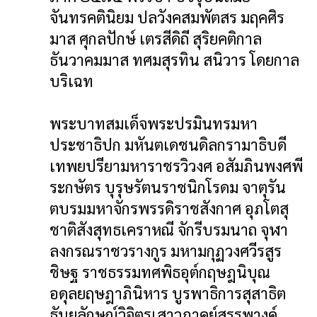
จันทรคตินิยม ปลวังคสมพัตสร มฤคศิร
มาส ศุกลปักษ์ เตรสีดิถี สุริยคติกาล
ธันวาคมมาส ทศมสุรทิน สนิวาร โดยกาล
บริเฉท
พระบาทสมเด็จพระปรมินทรมหา
ประชาธิปก มหันตเดชนดิลกรามาธิบดี
เทพยปรียามหาราชรวิวงศ อสัมภินพงศพี
ระกษัตร บุรุษรัตนราชนิกโรดม จาตุรัน
ตบรมมหาจักรพรรดิราชสังกาศ อุภโตสุ
ชาติสังสุทธเคราหณี จักรีบรมนาถ จุฬา
ลงกรณราชวรางกูร มหามกุฏวงศวีรสูร
ชิษฐ ราชธรรมทศพิธอุต์กฤษฎนิบุณ
อดุลยฤษฎาภินิหาร บูรพาธิการสุสาธิต
ธันยลักษณ์วิจิตรเสาวภาคย์สรรพางค์