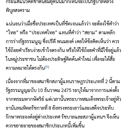
กระแสแนวคิดชาตินิยมยุคนั้นมากเห็นจะเป็นรัฐบาลหลวง
พิบูลสงคราม
แน่นอนว่าเมื่อชื่อประเทศเป็นที่ชัดเจนแล้วว่า จะต้องใช้คำว่า
“ไทย” หรือ “ประเทศไทย” แทนที่คำว่า “สยาม” ตามหลัก
การร่างรัฐธรรมนูญ ซึ่งปรีดี พนมยงค์ เคยให้ข้อคิดเห็นว่า ควร
ใช้ถ้อยคำเรียบง่ายเข้าใจตรงกัน หรือให้ใช้ถ้อยคำที่มีใช้อยู่แล้ว
ในหมู่ประชาชน ไม่ต้องประดิษฐ์คิดค้นคำใหม่ เพื่อจะได้สื่อ
[5]
ความหมายได้ตรงกัน
เนื่องจากที่มาของสมาชิกสภาผู้แทนราษฎรประเภทที่ 2 นี้ตาม
รัฐธรรมนูญฉบับ 10 ธันวาคม 2475 ระบุให้มาจากการแต่งตั้ง
จากพระมหากษัตริย์ แต่เวลานั้นพระบาทสมเด็จพระเจ้าอยู่หัว
อานันทมหิดลรัชกาลที่ 8 ยังทรงพระเยาว์และเสด็จประทับ
รักษาพระองค์อยู่ต่างประเทศ รัชบาลและสภาผู้แทนฯ จึงเห็น
ควรขยายอายุของสมาชิกประเภทนี้เพิ่มขึ้น