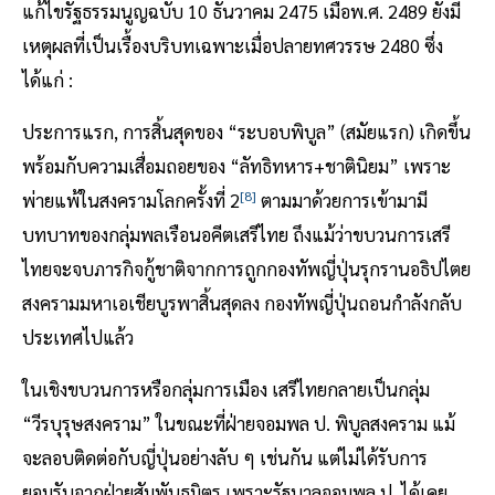
แก้ไขรัฐธรรมนูญฉบับ 10 ธันวาคม 2475 เมื่อพ.ศ. 2489 ยังมี
เหตุผลที่เป็นเรื้องบริบทเฉพาะเมื่อปลายทศวรรษ 2480 ซึ่ง
ได้แก่ :
ประการแรก, การสิ้นสุดของ “ระบอบพิบูล” (สมัยแรก) เกิดขึ้น
พร้อมกับความเสื่อมถอยของ “ลัทธิทหาร+ชาตินิยม” เพราะ
[8]
พ่ายแพ้ในสงครามโลกครั้งที่ 2
ตามมาด้วยการเข้ามามี
บทบาทของกลุ่มพลเรือนอคีตเสรีไทย ถึงแม้ว่าขบวนการเสรี
ไทยจะจบภารกิจกู้ชาติจากการถูกกองทัพญี่ปุ่นรุกรานอธิปไตย
สงครามมหาเอเชียบูรพาสิ้นสุดลง กองทัพญี่ปุ่นถอนกำลังกลับ
ประเทศไปแล้ว
ในเชิงขบวนการหรือกลุ่มการเมือง เสรีไทยกลายเป็นกลุ่ม
“วีรบุรุษสงคราม” ในขณะที่ฝ่ายจอมพล ป. พิบูลสงคราม แม้
จะลอบติดต่อกับญี่ปุ่นอย่างลับ ๆ เช่นกัน แต่ไม่ได้รับการ
ยอมรับจากฝ่ายสัมพันธมิตร เพราะรัฐบาลจอมพล ป. ได้เคย