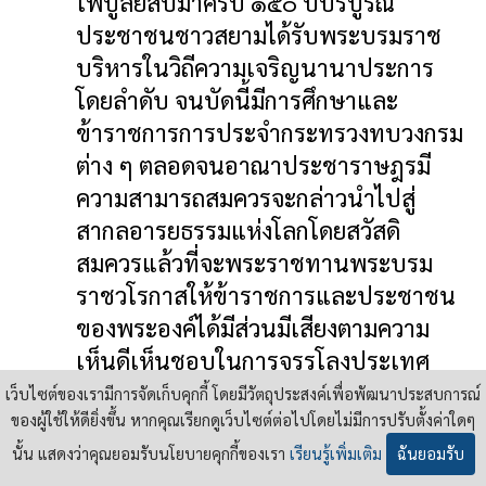
ไพบูลย์สืบมาครบ ๑๕๐ ปีบริบูรณ์
ประชาชนชาวสยามได้รับพระบรมราช
บริหารในวิถีความเจริญนานาประการ
โดยลำดับ จนบัดนี้มีการศึกษาและ
ข้าราชการการประจำกระทรวงทบวงกรม
ต่าง ๆ ตลอดจนอาณาประชาราษฎรมี
ความสามารถสมควรจะกล่าวนำไปสู่
สากลอารยธรรมแห่งโลกโดยสวัสดิ
สมควรแล้วที่จะพระราชทานพระบรม
ราชวโรกาสให้ข้าราชการและประชาชน
ของพระองค์ได้มีส่วนมีเสียงตามความ
เห็นดีเห็นชอบในการจรรโลงประเทศ
สยามให้วัฒนาถาถรสืบไปในภายภาค
เว็บไซต์ของเรามีการจัดเก็บคุกกี้ โดยมีวัตถุประสงค์เพื่อพัฒนาประสบการณ์
ของผู้ใช้ให้ดียิ่งขึ้น หากคุณเรียกดูเว็บไซต์ต่อไปโดยไม่มีการปรับตั้งค่าใดๆ
หน้า จึงทรงพระกรุณาโปรดเกล้าโปรด
กระหม่อมพระราชทานรัฐธรรมนูญการ
นั้น แสดงว่าคุณยอมรับนโยบายคุกกี้ของเรา
เรียนรู้เพิ่มเติม
ฉันยอมรับ