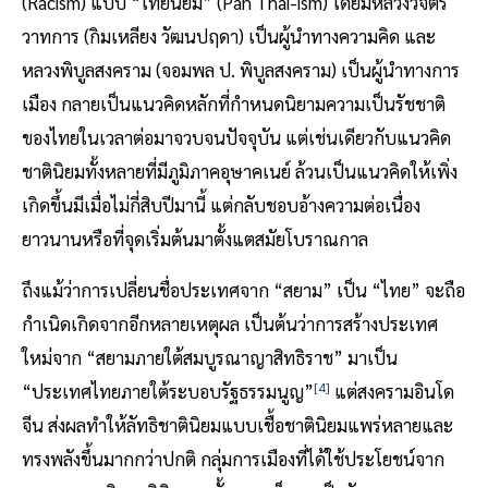
(Racism) แบบ “ไทยนิยม” (Pan Thai-ism) โดยมีหลวงวิจิตร
วาทการ (กิมเหลียง วัฒนปฤดา) เป็นผู้นำทางความคิด และ
หลวงพิบูลสงคราม (จอมพล ป. พิบูลสงคราม) เป็นผู้นำทางการ
เมือง กลายเป็นแนวคิดหลักที่กำหนดนิยามความเป็นรัชชาติ
ของไทยในเวลาต่อมาจวบจนปัจจุบัน แต่เช่นเดียวกับแนวคิด
ชาตินิยมทั้งหลายที่มีภูมิภาคอุษาคเนย์ ล้วนเป็นแนวคิดให้เพิ่ง
เกิดขึ้นมีเมื่อไม่กี่สิบปีมานี้ แต่กลับชอบอ้างความต่อเนื่อง
ยาวนานหรือที่จุดเริ่มต้นมาตั้งแตสมัยโบราณกาล
ถึงแม้ว่าการเปลี่ยนชื่อประเทศจาก “สยาม” เป็น “ไทย” จะถือ
กำเนิดเกิดจากอีกหลายเหตุผล เป็นต้นว่าการสร้างประเทศ
ใหม่จาก “สยามภายใต้สมบูรณาญาสิทธิราช” มาเป็น
[4]
“ประเทศไทยภายใต้ระบอบรัฐธรรมนูญ”
แต่สงครามอินโด
จีน ส่งผลทำให้ลัทธิชาตินิยมแบบเชื้อชาตินิยมแพร่หลายและ
ทรงพลังขึ้นมากกว่าปกติ กลุ่มการเมืองที่ได้ใช้ประโยชน์จาก