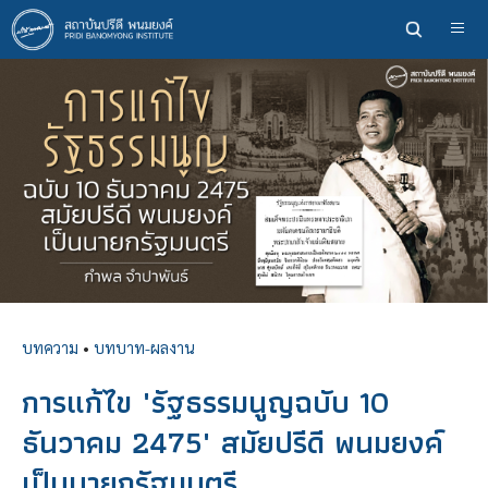
ข้าม
ไป
ยัง
เนื้อหา
หลัก
บทความ
•
บทบาท-ผลงาน
การแก้ไข "รัฐธรรมนูญฉบับ 10
ธันวาคม 2475" สมัยปรีดี พนมยงค์
เป็นนายกรัฐมนตรี