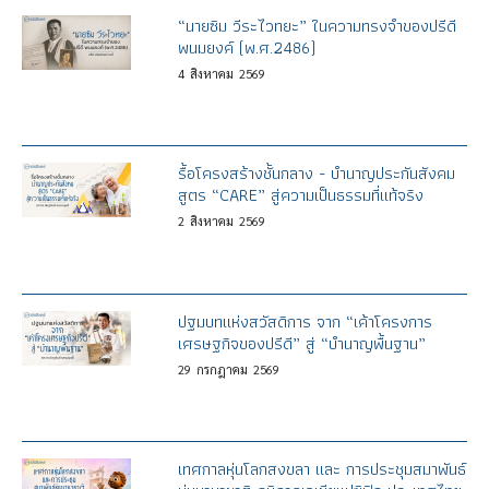
“นายซิม วีระไวทยะ” ในความทรงจำของปรีดี
พนมยงค์ (พ.ศ.2486)
4
สิงหาคม
2569
รื้อโครงสร้างชั้นกลาง - บำนาญประกันสังคม
สูตร “CARE” สู่ความเป็นธรรมที่แท้จริง
2
สิงหาคม
2569
ปฐมบทแห่งสวัสดิการ จาก “เค้าโครงการ
เศรษฐกิจของปรีดี” สู่ “บำนาญพื้นฐาน”
29
กรกฎาคม
2569
เทศกาลหุ่นโลกสงขลา และ การประชุมสมาพันธ์