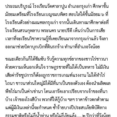
ประถมบริบูรณ์ โรงเรียนวัดศาลาปูน อำเภอกรุงเก่า ศึกษาชั้น
มัธยมเตรียมที่โรงเรียนเบญจมบพิตร สอบไล่ได้ชั้นมัธยม ๖ ที่
โรงเรียนตัวอย่างมณฑลกรุงเก่า จากนั้นเดินทางมาศึกษาต่อที่
โรงเรียนสวนกุหลาบ พระนคร นายปรีดี เห็นว่าเป็นการเสีย
เวลาที่จะเรียนวิชาความรู้ที่เคยเรียนมาจากกรุงเก่าแล้ว จึงลา
ออกมาช่วยบิดาบุกเบิกที่ดินรกร้าง ทำนาที่อำเภอวังน้อย
ขณะเดียวกันก็ได้ซึมซับ รับรู้ความทุกข์ยากของชาวไร่ชาวนา
ด้วยความเห็นอกเห็นใจ ราษฎรชายที่ไม่ได้เป็นทหาร ไม่มีเงิน
เสียค่ารัชชูปการก็ต้องถูกราชการเกณฑ์แรงงาน ไม่ได้ทำไร่
ไถนา ชาวนาส่วนใหญ่มิได้มีที่นาเป็นของตัวเอง ต้องนำผลิตผล
พืชไร่มาเป็นค่าเช่านา โดนเอารัดเอาเปรียบจากเจ้าของที่นา
บ้าง เจ้าของโรงสีบ้าง พวกที่ให้กู้บ้าง ฯลฯ ราคาข้าวตกต่ำตาม
แต่ผู้มีเงินเหล่านี้จะกำหนด ซ้ำร้ายบางปีประสบภัยพิบัติทาง
ธรรมชาติหรือไม่ก็น้ำท่าน หรือไม่ก็ภัยแล้ง….. ๒ ปีกว่าที่วังน้อย