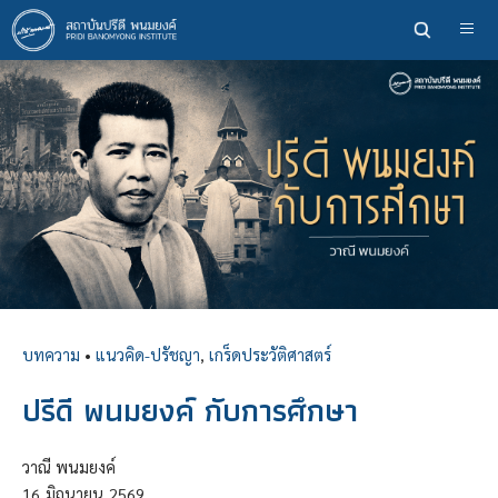
ข้าม
ไป
ยัง
เนื้อหา
หลัก
บทความ
•
แนวคิด-ปรัชญา
,
เกร็ดประวัติศาสตร์
ปรีดี พนมยงค์ กับการศึกษา
วาณี พนมยงค์
16
มิถุนายน
2569