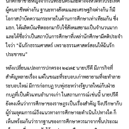
นักศึกษาชายหญิงจากในพระนครและต่างจังหวัดทั่วประเทศ
ผู้คนอาชีพต่างกัน ฐานะทางสังคมและเศรษฐกิจต่างกัน ก็มี
โอกาสบำบัดความกระหายในด้านการศึกษาเท่าเทียมกัน ซึ่ง
มธก. ได้ผลิตบัณฑิตออกมารับใช้สังคมสยามเป็นจำนวนมาก
และได้ชื่อว่าเป็นสถาบันการศึกษาที่เหล่านักศึกษามีคติประจำ
ใจว่า “ฉันรักธรรมศาสตร์ เพราะธรรมศาสตร์สอนให้ฉันรัก
ประชาชน”
หลังเปลี่ยนแปลงการปกครอง ๒๔๗๕ นายปรีดี มีภารกิจที่
สำคัญหลายเรื่อง แต่ในขณะที่ระบอบเก่าพยายามที่จะทำลาย
ระบอบใหม่ มีการก่อกบฏ รบพุ่งระหว่างรัฐบาลใหม่กับฝ่าย
กบฏที่เป็นตัวแทนอำนาจเก่า ในสถานการณ์เช่นนี้ นายปรีดี
ยังคงเห็นว่าการศึกษาของราษฎรเป็นเรื่องสำคัญ จึงปรึกษากับ
ผู้ร่วมอุดมการณ์ถึงแนวทางการศึกษาจะดำเนินไปทางใด ก็
เห็นพร้อมกันว่ารากฐานของการศึกษาควรมาจากชั้นประถม