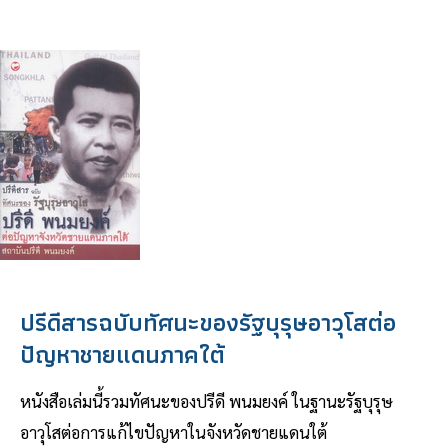
ปรีดีสารฉบับทัศนะของรัฐบุรุษอาวุโสต่อ
ปัญหาชายแดนภาคใต้
หนังสือเล่มนี้รวมทัศนะของปรีดี พนมยงค์ ในฐานะรัฐบุรุษ
อาวุโสต่อการแก้ไขปัญหาในจังหวัดชายแดนใต้