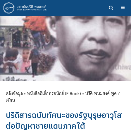
ข้าม
ไป
ยัง
เนื้อหา
หลัก
คลังข้อมูล
• หนังสืออิเล็กทรอนิกส์ (E-Book) •
ปรีดี พนมยงค์ พูด /
เขียน
ปรีดีสารฉบับทัศนะของรัฐบุรุษอาวุโส
ต่อปัญหาชายแดนภาคใต้