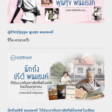
คู่ชีวิตรัฐบุรุษ พูนศุข พนมยงค์
ชีวิต-ครอบครัว
นึกถึงปรีดี พนมยงค์ ใต้ร่มเงาต้นเกาลัดที่ฝรั่งเศสในเดือน