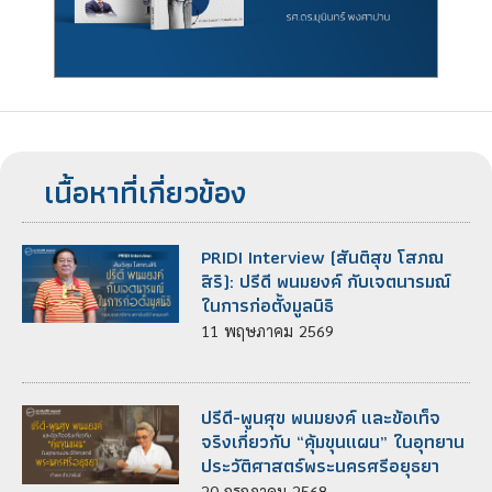
เนื้อหาที่เกี่ยวข้อง
PRIDI Interview (สันติสุข โสภณ
สิริ): ปรีดี พนมยงค์ กับเจตนารมณ์
ในการก่อตั้งมูลนิธิ
11
พฤษภาคม
2569
ปรีดี-พูนศุข พนมยงค์ และข้อเท็จ
จริงเกี่ยวกับ “คุ้มขุนแผน” ในอุทยาน
ประวัติศาสตร์พระนครศรีอยุธยา
20
กรกฎาคม
2568