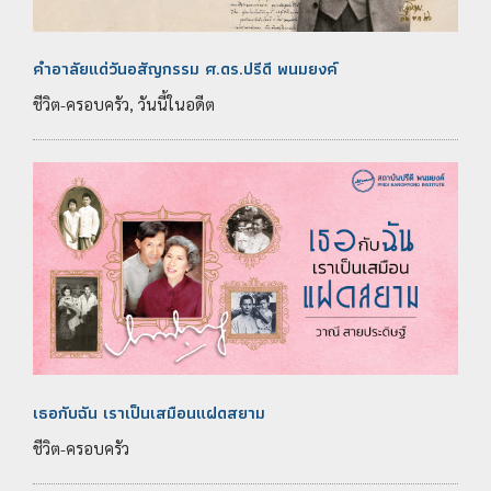
คำอาลัยแด่วันอสัญกรรม ศ.ดร.ปรีดี พนมยงค์
ชีวิต-ครอบครัว, วันนี้ในอดีต
เธอกับฉัน เราเป็นเสมือนแฝดสยาม
ชีวิต-ครอบครัว