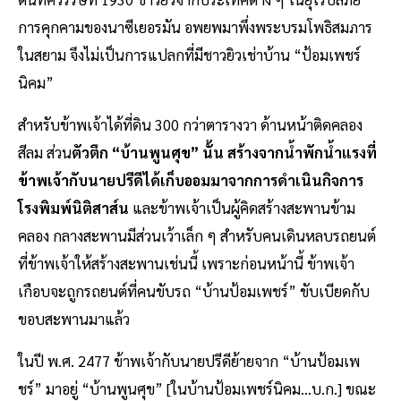
การคุกคามของนาซีเยอรมัน อพยพมาพึ่งพระบรมโพธิสมภาร
ในสยาม จึงไม่เป็นการแปลกที่มีชาวยิวเช่าบ้าน “ป้อมเพชร์
นิคม”
สำหรับข้าพเจ้าได้ที่ดิน 300 กว่าตารางวา ด้านหน้าติดคลอง
สีลม ส่วน
ตัวตึก “บ้านพูนศุข” นั้น สร้างจากน้ำพักน้ำแรงที่
ข้าพเจ้ากับนายปรีดีได้เก็บออมมาจากการดำเนินกิจการ
โรงพิมพ์นิติสาส์น
และข้าพเจ้าเป็นผู้คิดสร้างสะพานข้าม
คลอง กลางสะพานมีส่วนเว้าเล็ก ๆ สำหรับคนเดินหลบรถยนต์
ที่ข้าพเจ้าให้สร้างสะพานเช่นนี้ เพราะก่อนหน้านี้ ข้าพเจ้า
เกือบจะถูกรถยนต์ที่คนขับรถ “บ้านป้อมเพชร์” ขับเบียดกับ
ขอบสะพานมาแล้ว
ในปี พ.ศ. 2477 ข้าพเจ้ากับนายปรีดีย้ายจาก “บ้านป้อมเพ
ชร์” มาอยู่ “บ้านพูนศุข” [ในบ้านป้อมเพชร์นิคม…บ.ก.] ขณะ