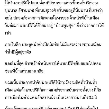
ได้นำนายปรีดีไปหลบซ่อนที่บ้านหลานสาวข้าพเจ้า (วิสวาท
บุนนาค อัศวนนท์) ที่ถนนสุรวงศ์ ครั้นจะอยู่ที่นั่นนาน ก็เกรงว่า
จะไม่ปลอดภัยจากการติดตามค้นหาของเจ้าหน้าที่บ้านเมือง
วันต่อมา นายปรีดีได้ย้ายมาอยู่ “บ้านพูนศุข” ซึ่งว่างจากการให้
เช่า
ภายในตึก ประตูหน้าต่างปิดมิดชิด ไม่มีแสงสว่าง พรางเสมือน
ว่าไม่มีผู้อยู่อาศัย
และในที่สุด ข้าพเจ้าดำเนินการให้นายปรีดีขยับขยายไปหลบ
ซ่อนที่บ้านสวนฉางเกลือ
ขณะนั้นประกาศนำจับนายปรีดีให้รางวัลงามติดทั่วบ้านทั่ว
เมือง แต่แล้วนายปรีดีก็คลาดแคล้วจากภยันตรายทั้งปวง ลี้ภัย
การเมืองในต่างแดนอีกคราหนึ่ง เป็นเวลายาวนานถึง 34 ปี
ข้าพเจ้าพาลูก ๆ มาอยู่ที่ “บ้านพูนศุข” อีก 5 ปี ก่อนย้ายไป