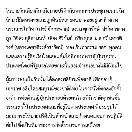
ในบ่ายวันเดียวกัน เมื่อนายปรีดีกลับจากการประชุม ค.ร.ม. ถึง
บ้าน มีมิตรสหายและลูกศิษย์หลายคนมาคอยอยู่ อาทิ หลวง
บรรณกรโกวิท (เปาว์ จักกะพาก) สงวน ตุลารักษ์ จำกัด พลาง
กูร วิจิตร ลุลิตานนท์ เตียง ศิริขันธ์ ถวิล อุดล ม.ล.กรี เดชาติ
วงศ์ (หลวงเดชาติวงศ์วราวัตน์) ทอง กันทาธรรม ฯลฯ ทุกคน
แสดงความรู้สึกเจ็บใจและแค้นใจที่กองทหารญี่ปุ่นรุกราน
ประเทศโดยที่รัฐบาลไทยขณะนั้นยอมจำนนอย่างไม่มีเงื่อนไข
ผู้มาประชุมในวันนั้น ได้ตกลงพลีชีพเพื่อชาติ เพื่อกอบกู้
เอกราช อธิปไตยสมบูรณ์ของชาติไทย ในการนี้ได้ตกลงจัดตั้ง
องค์การต่อต้านญี่ปุ่นประกอบด้วยคนไทยที่รักชาติทุกชนชั้น
วรรณะ ทั้งในประเทศและที่อยู่ในต่างประเทศ ที่ประชุมได้
มอบภาระให้นายปรีดีเป็นหัวหน้าและกำหนดแผนการปฏิบัติ
ต่อไป ซึ่งเป็นที่มาของการก่อตั้งขบวนการเสรีไทย