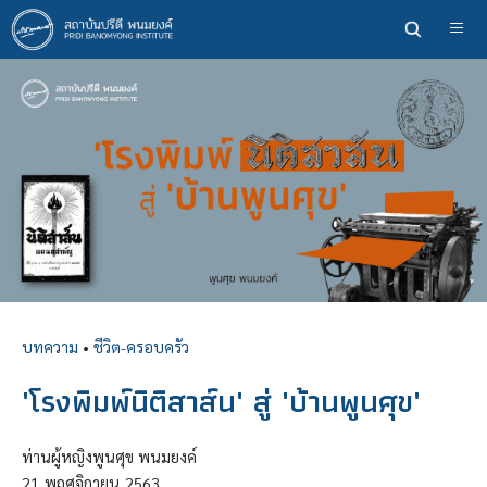
ข้าม
ไป
ยัง
เนื้อหา
หลัก
บทความ
•
ชีวิต-ครอบครัว
'โรงพิมพ์นิติสาส์น' สู่ 'บ้านพูนศุข'
ท่านผู้หญิงพูนศุข พนมยงค์
21
พฤศจิกายน
2563