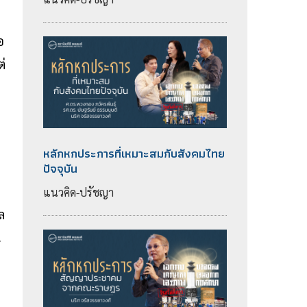
อ
ต่
หลักหกประการที่เหมาะสมกับสังคมไทย
ปัจจุบัน
แนวคิด-ปรัชญา
ล
น