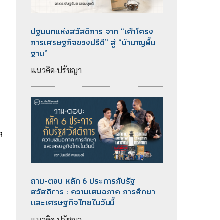
ปฐมบทแห่งสวัสดิการ จาก “เค้าโครง
การเศรษฐกิจของปรีดี” สู่ “บำนาญพื้น
ฐาน”
แนวคิด-ปรัชญา
ล
อ
ถาม-ตอบ หลัก 6 ประการกับรัฐ
สวัสดิการ : ความเสมอภาค การศึกษา
และเศรษฐกิจไทยในวันนี้
แนวคิด-ปรัชญา