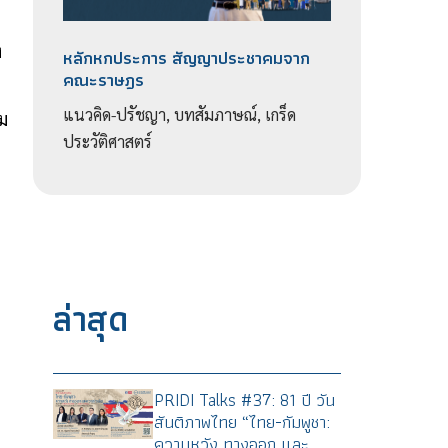
ง
หลักหกประการ สัญญาประชาคมจาก
คณะราษฎร
แนวคิด-ปรัชญา, บทสัมภาษณ์, เกร็ด
ม
ประวัติศาสตร์
ล่าสุด
PRIDI Talks #37: 81 ปี วัน
สันติภาพไทย “ไทย-กัมพูชา:
ความหวัง ทางออก และ