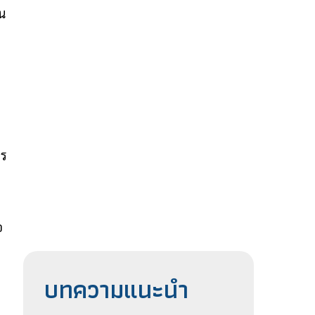
วน
าร
อ
บทความแนะนำ