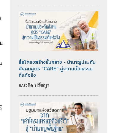
ร
วน
รื้อโครงสร้างชั้นกลาง - บำนาญประกัน
น
สังคมสูตร “CARE” สู่ความเป็นธรรม
ที่แท้จริง
แนวคิด-ปรัชญา
้