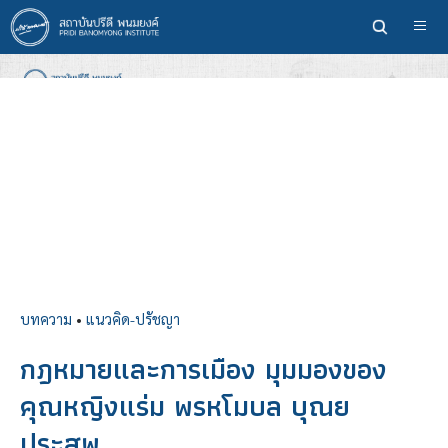
ข้าม
ไป
ยัง
เนื้อหา
หลัก
บทความ
•
แนวคิด-ปรัชญา
กฎหมายและการเมือง มุมมองของ
คุณหญิงแร่ม พรหโมบล บุณย
ประสพ