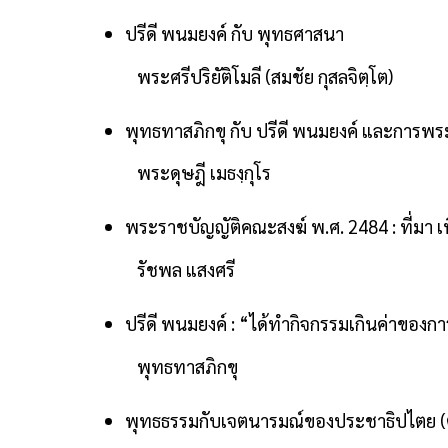
ปรีดี พนมยงค์ กับ พุทธศาสนา
พระศรีปริยัติโมลี (สมชัย กุสลจิตฺโต)
พุทธทาสภิกขุ กับ ปรีดี พนมยงค์ และการพ
พระดุษฎี เมธงฺกุโร
พระราชบัญญัติคณะสงฆ์ พ.ศ. 2484 : ที่มา 
รัชพล แสงศรี
ปรีดี พนมยงค์ : “ได้ทำกิจกรรมเกินค่าของการ
พุทธทาสภิกขุ
พุทธธรรมกับเจตนารมณ์ของประชาธิปไตย (ตา