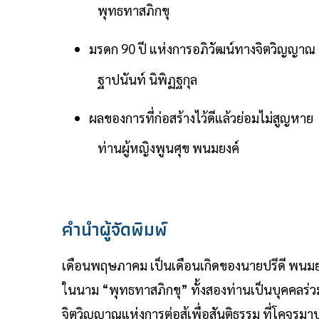
พุทธทาสภิกขุ
มรดก 90 ปี แห่งการอภิวัฒน์ทางจิตวิญญาณ
ฐาปนันท์ นิพิฏฐกุล
ผลของการที่ก่อสร้างไว้ดีแล้วย่อมไม่สูญหาย
ท่านผู้หญิงพูนศุข พนมยงค์
คำนำผู้จัดพิมพ์
เดือนพฤษภาคม เป็นเดือนเกิดของนายปรีดี พนมยงค์
ในนาม “พุทธทาสภิกขุ” ทั้งสองท่านเป็นบุคคลร่ว
จิตวิญญาณแห่งการต่อสู้เพื่อสันติธรรม ที่โคจร