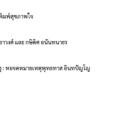
ักพิมพ์สุขภาพใจ
รรยาวงศ์ และ กษิดิศ อนันทนาธร
ขุ : หอจดหมายเหตุพุทธทาส อินทปัญโญ