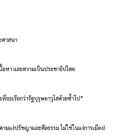
ระศาสนา
เนื้อหา และความเป็นประชาธิปไตย
ที่จะเรียกว่ารัฐบุรุษอาวุโสด้วยซ้ำไป”
มแง่ปรัชญาและศีลธรรม ไม่ใช่ในแง่การเมือง)