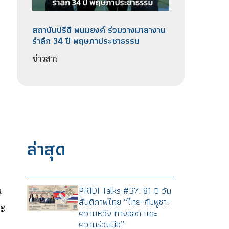
สถาบันปรีดี​ พนม​ยงค์ ร่วมวางมาลางาน​
รำลึก 34 ปี พฤษภา​ประชา​ธรรม​
ข่าวสาร
ล่าสุด
PRIDI Talks #37: 81 ปี วัน
น
สันติภาพไทย “ไทย-กัมพูชา:
ละ
ความหวัง ทางออก และ
ความร่วมมือ”