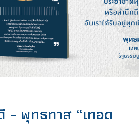
ีดี - พุทธทาส “เทอด