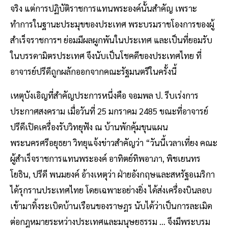
จริง แต่การปฏิบัติราชการแทนพระองค์นั้นสำคัญ เพราะ
ทำการในฐานะประมุขของประเทศ พระบรมราชโองการของผู้
สำเร็จราชการฯ ย่อมมีผลผูกพันในประเทศ และเป็นที่ยอมรับ
ในบรรดามิตรประเทศ จึงนับเป็นโชคดีของประเทศไทย ที่
อาจารย์ปรีดีถูกผลักออกจากคณะรัฐมนตรีในครั้งนี้
เหตุบังเอิญที่สำคัญประการหนึ่งคือ จอมพล ป. รีบเร่งการ
ประกาศสงคราม เมื่อวันที่ 25 มกราคม 2485 ขณะที่อาจารย์
ปรีดีเปิดเครื่องรับวิทยุฟัง ณ บ้านพักคุ้มขุนแผน
พระนครศรีอยุธยา วิทยุแจ้งข่าวสำคัญว่า “วันนี้เวลาเที่ยง คณะ
ผู้สำเร็จราชการแทนพระองค์ อาทิตย์ทิพอาภา, พิชเยนทร
โยธิน, ปรีดี พนมยงค์ อ้างเหตุว่า ฝ่ายอังกฤษและสหรัฐอเมริกา
ได้รุกรานประเทศไทย โดยเฉพาะอย่างยิ่ง ได้ส่งเครื่องบินลอบ
เข้ามาทิ้งระเบิดบ้านเรือนของราษฎร นับได้ว่าเป็นการละเมิด
ต่อกฎหมายระหว่างประเทศและมนุษยธรรม … จึงมีพระบรม