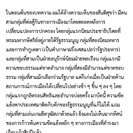
ในตอนต้นของบทความ ผมได้อ้างความเห็นของสันติสุขว่า มีคน
สามกลุ่มที่ต่อสู้กันทางการเมืองมาโดยตลอดหลังการ
เปลี่ยนแปลงการปกครอง โดยกลุ่มแรกนิยมประชาธิปไตยที่
พระมหากษัตริย์อยู่ภายใต้รัฐธรรมนูญ กลุ่มที่สองนิยมทหาร
และการทำกูเดตา (เป็นคำภาษาฝรั่งเศสแปลว่ารัฐประหาร)
และกลุ่มที่สามเป็นฝ่ายอนุรักษ์นิยมฝ่ายพลเรือน กลุ่มแรกมี
ความชอบธรรมแต่ขาดอำนาจ กลุ่มที่สองมีอำนาจแต่ขาดชอบ
ธรรม กลุ่มที่สามมักเลือกร่วมรัฐบาล แต่ก็เก่งเมื่อเป็นฝ่ายค้าน
สถานการณ์การเมืองได้เปลี่ยนไปอย่างช้า ๆ ขึ้น ๆ ลง ๆ โดย
กลุ่มแรกถูกลิดรอนสิทธิและอำนาจบ่อยครั้ง มาบัดนี้ ความขัด
แย้งพาประเทศมาติดกับดักของรัฐธรรมนูญที่แก้ไม่ได้ แถม
กลุ่มที่สามเล่นเกมยึดวุฒิสภาด้วยแล้ว ยิ่งมองไม่เห็นฉากทัศน์
ของการก้าวพ้นความขัดแย้งหลัก ๆ ทางการเมืองที่ดำรงมา
เกือบเก้าสิบปีแล้ว