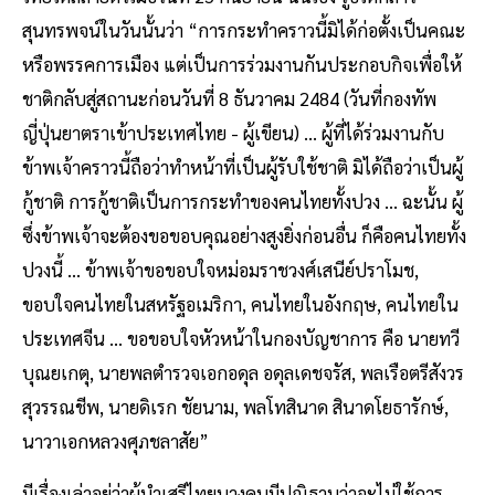
สุนทรพจน์ในวันนั้นว่า “การกระทำคราวนี้มิได้ก่อตั้งเป็นคณะ
หรือพรรคการเมือง แต่เป็นการร่วมงานกันประกอบกิจเพื่อให้
ชาติกลับสู่สถานะก่อนวันที่ 8 ธันวาคม 2484 (วันที่กองทัพ
ญี่ปุ่นยาตราเข้าประเทศไทย - ผู้เขียน) ... ผู้ที่ได้ร่วมงานกับ
ข้าพเจ้าคราวนี้ถือว่าทำหน้าที่เป็นผู้รับใช้ชาติ มิได้ถือว่าเป็นผู้
กู้ชาติ การกู้ชาติเป็นการกระทำของคนไทยทั้งปวง ... ฉะนั้น ผู้
ซึ่งข้าพเจ้าจะต้องขอขอบคุณอย่างสูงยิ่งก่อนอื่น ก็คือคนไทยทั้ง
ปวงนี้ ... ข้าพเจ้าขอขอบใจหม่อมราชวงศ์เสนีย์ปราโมช,
ขอบใจคนไทยในสหรัฐอเมริกา, คนไทยในอังกฤษ, คนไทยใน
ประเทศจีน ... ขอขอบใจหัวหน้าในกองบัญชาการ คือ นายทวี
บุณยเกตุ, นายพลตำรวจเอกอดุล อดุลเดชจรัส, พลเรือตรีสังวร
สุวรรณชีพ, นายดิเรก ชัยนาม, พลโทสินาด สินาดโยธารักษ์,
นาวาเอกหลวงศุภชลาสัย”
มีเรื่องเล่าอยู่ว่าผู้นำเสรีไทยบางคนมีปณิธานว่าจะไม่ใช้การ