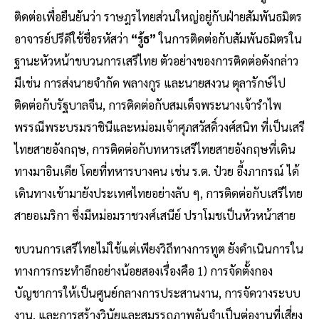
ติดต่อเพื่อยืนยันว่า ราษฎรไทยส่วนใหญ่อยู่กับฝ่ายสัมพันธมิตร
อาจารย์ปรีดีใช้ชื่อรหัสว่า
“รู้ธ”
ในการติดต่อกับสัมพันธมิตรใน
ฐานะหัวหน้าขบวนการเสรีไทย ตัวอย่างของการติดต่อดังกล่าว
มีเช่น การส่งนายจำกัด พลางกูร และนายสงวน ตุลารักษ์ไป
ติดต่อกับรัฐบาลจีน, การติดต่อกับสมเด็จพระนางเจ้ารำไพ
พรรณีพระบรมราชินีและหม่อมเจ้าศุภสวัสดิ์วงศ์สนิท ที่เป็นเสรี
ไทยสายอังกฤษ, การติดต่อกับทหารเสรีไทยสายอังกฤษที่เดิน
ทางมาอินเดีย โดยที่ทหารบางคน เช่น ร.ต. ป๋วย อี้งภากรณ์ ได้
เดินทางเข้ามายังประเทศไทยอย่างลับ ๆ, การติดต่อกับเสรีไทย
สายอเมริกา ซึ่งมีหม่อมราชวงศ์เสนีย์ ปราโมชเป็นหัวหน้าสาย
ขบวนการเสรีไทยไม่ใช้แต่เพียงวิถีทางการทูต ยังดำเนินการใน
ทางการกระทำอีกอย่างน้อยสองเรื่องคือ 1) การจัดตั้งกอง
บัญชาการให้เป็นศูนย์กลางการประสานงาน, การจัดวางระบบ
งาน, และการสร้างวินัยและสมรรถภาพอันจำเป็นต่องานที่เสี่ยง