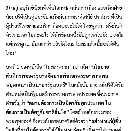
3) กลุ่มอนุรักษ์นิยมที่เห็นโอกาสลงเล่นการเมือง และเห็นฝ่าย
นิยมปรีดีเป็นคู่แข่งขัน แม้หม่อมราชวงศ์เสนีย์ ปราโมช ที่เป็น
ผู้นำเสรีไทยสายอเมริกา ก็อดแขวะไม่ได้ โดยพูดว่า “ฝรั่งมันก็
หัวเราะเอา โมฆะอะไร ไอ้ดัทช์คนหนึ่งมันถูกเอาไปขัง ... เหลือ
แต่กระดูก ... มันบอกว่า แล้วยังไงละ โมฆะแล้วเนื้อผมได้คืน
ไหม”
บทที่ 1 ของหนังสือ “โมฆสงคราม” กล่าวถึง
“นโยบาย
สันติภาพของรัฐบาลซึ่งนายพันเอกพระยาพหลพล
พยุหเสนาเป็นนายกรัฐมนตรี”
ในสมัยนั้น อาจารย์ปรีดีได้รับ
ตำแหน่งเป็นรัฐมนตรีกระทรวงการต่างประเทศ ซึ่งประกาศ
คำขวัญว่า
“สยามต้องการเป็นมิตรกับทุกประเทศ ไม่
ต้องการเป็นศัตรูกับชาติอื่นใด”
โดยอ้างหลักธรรมของ
พระพุทธองค์ ซึ่งตรงกับศาสนาคริสต์ด้วยว่า
“อย่าทำแก่ผู้อื่น
ในสิ่งที่ตนไม่ต้องการให้ผู้อื่นทำแก่ตน”
เมื่อเราไม่ประสงค์