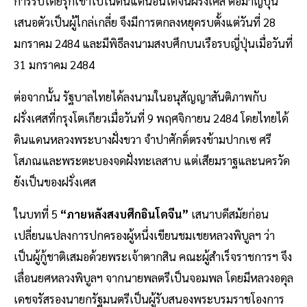
การรบโดยรุกเข้าไปในดินแดนอินโดจีนฝรั่งเศส ต่อมาญี่ปุ่น
เสนอตัวเป็นผู้ไกล่เกลี่ย จึงมีการตกลงหยุดรบตั้งแต่วันที่ 28
มกราคม 2484 และมีพิธีลงนามสงบศึกบนเรือรบญี่ปุ่นเมื่อวันที่
31 มกราคม 2484
ต่อจากนั้น รัฐบาลไทยได้ลงนามในอนุสัญญาสันติภาพกับ
ฝรั่งเศสที่กรุงโตเกียวเมื่อวันที่ 9 พฤศจิกายน 2484 โดยไทยได้
ดินแดนหลวงพระบางฝั่งขวา จำปาศักดิ์ตรงข้ามปากเซ ศรี
โสภณและพระตะบองจดฝั่งทะเลสาบ แต่เสียมราฐและนครวัด
ยังเป็นของฝรั่งเศส
ในบทที่ 5
“ภายหลังสงบศึกอินโดจีน”
เสนาบดีสมัยก่อน
เปลี่ยนแปลงการปกครองผู้หนึ่งเขียนชมเชยหลวงพิบูลฯ ว่า
เป็นผู้กู้ชาติเสมอด้วยพระเจ้าตากสิน คณะผู้สำเร็จราชการฯ จึง
เลื่อนยศหลวงพิบูลฯ จากนายพลตรีเป็นจอมพล โดยมีหลวงอดุล
เดชจรัสรองนายกรัฐมนตรีเป็นผู้รับสนองพระบรมราชโองการ