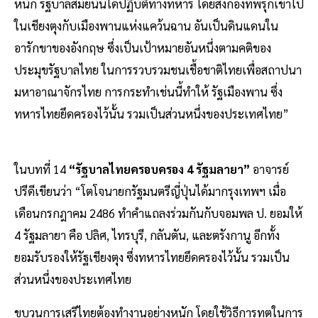
หนัก รัฐบาลสมัยนั้นได้ปฏิบัติทางทหาร โดยส่งกองทัพรุกเข้าไป
ในเชียงตุงกับเมืองพานแห่งแคว้นฉาน อันเป็นดินแดนใน
อารักขาของอังกฤษ ซึ่งเป็นเป้าหมายอันหนึ่งตามคติของ
ประมุขรัฐบาลไทย ในการรวบรวมชนเชื้อชาติไทยเพื่อสถาปนา
มหาอาณาจักรไทย การกระทำเช่นนี้ทำให้ รัฐเมืองพาน ซึ่ง
ทหารไทยยึดครองไว้นั้น รวมเป็นส่วนหนึ่งของประเทศไทย”
ในบทที่ 14
“รัฐบาลไทยครอบครอง 4 รัฐมลายา”
อาจารย์
ปรีดีเขียนว่า “โตโจนายกรัฐมนตรีญี่ปุ่นได้มากรุงเทพฯ เมื่อ
เดือนกรกฎาคม 2486 ทำคำแถลงร่วมกันกับจอมพล ป. ยอมให้
4 รัฐมลายา คือ ปลิศ, ไทรบุรี, กลันตัน, และตรังกานู อีกทั้ง
ยอมรับรองให้รัฐเชียงตุง ซึ่งทหารไทยยึดครองไว้นั้น รวมเป็น
ส่วนหนึ่งของประเทศไทย
ขบวนการเสรีไทยต้องทำงานอย่างหนัก โดยใช้วิธีการทูตในการ