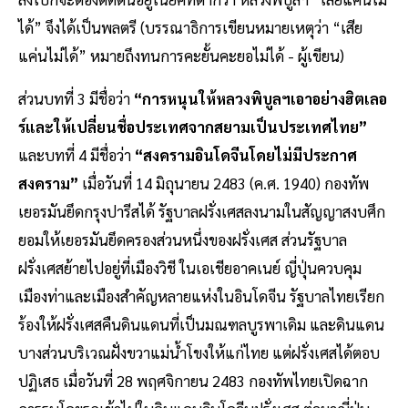
ได้” จึงได้เป็นพลตรี (บรรณาธิการเขียนหมายเหตุว่า “เสีย
แค่นไม่ได้” หมายถึงทนการคะยั้นคะยอไม่ได้ - ผู้เขียน)
ส่วนบทที่ 3 มีชื่อว่า
“การหนุนให้หลวงพิบูลฯเอาอย่างฮิตเลอ
ร์และให้เปลี่ยนชื่อประเทศจากสยามเป็นประเทศไทย”
และบทที่ 4 มีชื่อว่า
“สงครามอินโดจีนโดยไม่มีประกาศ
สงคราม”
เมื่อวันที่ 14 มิถุนายน 2483 (ค.ศ. 1940) กองทัพ
เยอรมันยึดกรุงปารีสได้ รัฐบาลฝรั่งเศสลงนามในสัญญาสงบศึก
ยอมให้เยอรมันยึดครองส่วนหนึ่งของฝรั่งเศส ส่วนรัฐบาล
ฝรั่งเศสย้ายไปอยู่ที่เมืองวิชี ในเอเชียอาคเนย์ ญี่ปุ่นควบคุม
เมืองท่าและเมืองสำคัญหลายแห่งในอินโดจีน รัฐบาลไทยเรียก
ร้องให้ฝรั่งเศสคืนดินแดนที่เป็นมณฑลบูรพาเดิม และดินแดน
บางส่วนบริเวณฝั่งขวาแม่น้ำโขงให้แก่ไทย แต่ฝรั่งเศสได้ตอบ
ปฏิเสธ เมื่อวันที่ 28 พฤศจิกายน 2483 กองทัพไทยเปิดฉาก