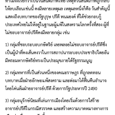
ทำไมจึงเรียกว่าเป็นวันสันติภาพไทย เหตุที่วันสันติภาพถูกกลบ
ให้ลบเลือนเช่นนี้ คงมีหลายเหตุผล เหตุผลหนึ่งก็คือ วันสำคัญนี้
แสดงถึงบทบาทของรัฐบุรุษ ปรีดี พนมยงค์ ที่ได้ช่วยกอบกู้
ประเทศไทยไม่ให้อยู่ในฐานะผู้แพ้ในสงครามโลกครั้งที่สอง ผู้ที่
ไม่ชอบอาจารย์ปรีดีคงมีหลายกลุ่ม เช่น
1) กลุ่มที่ชอบระบอบกษัตริย์ เลยพลอยไม่ชอบอาจารย์ปรีดีซึ่ง
เป็นผู้นำที่คงเส้นคงวาในการสถาปนาระบอบประชาธิปไตยอัน
มีพระมหากษัตริย์ทรงเป็นประมุขภายใต้รัฐธรรมนูญ
2) กลุ่มทหารที่เป็นส่วนหนึ่งของคณะราษฎร ที่ถูกลดทอน
บทบาทเมื่อฝ่ายอักษะแพ้สงคราม และต่อมาได้ฟื้นคืนอำนาจ
โดยโค่นล้มฝ่ายอาจารย์ปรีดี ด้วยการรัฐประหารปี 2490
3) กลุ่มอนุรักษ์นิยมที่เล่นการเมืองโดยเริ่มด้วยการใส่ร้าย
อาจารย์ปรีดีในกรณีสวรรคต และสร้างความบาดหมางทางการ