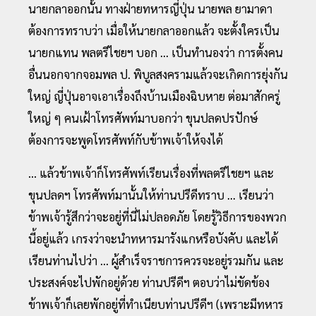
นายกลาออกนั้น ทางฝ่ายทหารญี่ปุ่น นายพล ยามาดา
ต้องการทราบว่า เมื่อให้นายกลาออกแล้ว จะตั้งใครเป็น
นายกแทน พลตรีไชยฯ บอก ... เป็นทำนองว่า การตั้งคน
อื่นนอกจากจอมพล ป. พิบูลสงครามแล้วจะเกิดการยุ่งกัน
ใหญ่ ญี่ปุ่นอาจเอาเรื่องถึงบ้านเมืองฉิบหาย ต่อมาสักครู่
ใหญ่ ๆ คนเฝ้าโทรศัพท์มาบอกว่า ขุนปลดปรปักษ์
ต้องการจะพูดโทรศัพท์กับข้าพเจ้าให้จงได้
... แล้วข้าพเจ้าก็โทรศัพท์เรียนเรื่องที่พลตรีไชยฯ และ
ขุนปลดฯ โทรศัพท์มานั้นให้ท่านปรีดีทราบ ... เรียนว่า
ข้าพเจ้ารู้สึกว่าจะอยู่ที่นี่ไม่ปลอดภัย โดยรู้วิธีการของพวก
นี้อยู่แล้ว เกรงว่าจะนำทหารมารังแกหรือบังคับ และได้
เรียนท่านไปว่า ... ผู้สำเร็จราชการควรจะอยู่รวมกัน และ
ประสงค์จะไปพักอยู่ด้วย ท่านปรีดีฯ ตอบว่าไม่ขัดข้อง
ข้าพเจ้าก็เลยพักอยู่ที่ทำเนียบท่านปรีดีฯ (เพราะมีทหาร