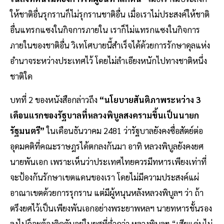
ให้ชาติอื่นรุกรานก็ไม่รุกรานชาติอื่น เมื่อเราไม่ประสงค์ให้ชาติ
อื่นแทรกแซงในกิจการภายใน เราก็ไม่แทรกแซงในกิจการ
ภายในของชาติอื่น วิเทโศบายนี้สำเร็จได้ด้วยการรักษาดุลแห่ง
อำนาจระหว่างประเทศไว้ โดยไม่ลำเอียงหนักไปทางชาติหนึ่ง
ชาติใด
บทที่ 2 ของหนังสือกล่าวถึง
“นโยบายสันติภาพระหว่าง 3
เดือนแรกของรัฐบาลที่หลวงพิบูลสงครามขึ้นเป็นนายก
รัฐมนตรี”
ในเดือนธันวาคม 2481 ว่ารัฐบาลยังคงซื่อสัตย์ต่อ
อุดมคติที่คณะราษฎรได้ตกลงกันมา อาทิ หลวงพิบูลยังคงยศ
นายพันเอก เพราะเห็นว่าประเทศไทยควรมีทหารเพียงเท่าที่
จะป้องกันรักษาเขตแดนของเรา โดยไม่มีความประสงค์แผ่
อาณาเขตด้วยการรุกราน แต่มีผู้หนุนหลังหลวงพิบูลฯ ว่า ถ้า
ตรึงยศไว้เป็นเพียงพันเอกอย่างพระยาพหลฯ นายทหารชั้นรอง
ลงไปก็จะต้องติดตันอยู่ในยศที่ต่ำกว่า หลวงพิบูลฯ “เสียแค่นไม่