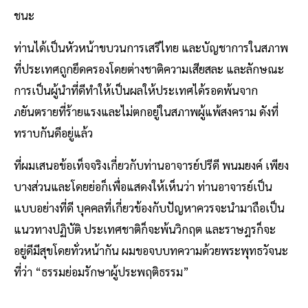
ชนะ
ท่านได้เป็นหัวหน้าขบวนการเสรีไทย และบัญชาการในสภาพ
ที่ประเทศถูกยึดครองโดยต่างชาติความเสียสละ และลักษณะ
การเป็นผู้นําที่ดีทําให้เป็นผลให้ประเทศได้รอดพ้นจาก
ภยันตรายที่ร้ายแรงและไม่ตกอยู่ในสภาพผู้แพ้สงคราม ดังที่
ทราบกันดีอยู่แล้ว
ที่ผมเสนอข้อเท็จจริงเกี่ยวกับท่านอาจารย์ปรีดี พนมยงค์ เพียง
บางส่วนและโดยย่อก็เพื่อแสดงให้เห็นว่า ท่านอาจารย์เป็น
แบบอย่างที่ดี บุคคลที่เกี่ยวข้องกับปัญหาควรจะนํามาถือเป็น
แนวทางปฏิบัติ ประเทศชาติก็จะพ้นวิกฤต และราษฎรก็จะ
อยู่ดีมีสุขโดยทั่วหน้ากัน ผมขอจบบทความด้วยพระพุทธวัจนะ
ที่ว่า “ธรรมย่อมรักษาผู้ประพฤติธรรม”