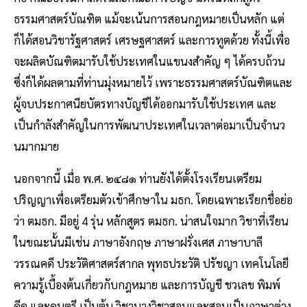
ธรรมศาสตร์บัณฑิต แม้จะเน้นการสอนกฎหมายเป็นหลัก แต่
ก็ได้สอนวิชารัฐศาสตร์ เศรษฐศาสตร์ และการทูตด้วย ทั้งนี้เพื่อ
จะผลิตบัณฑิตมารับใช้ประเทศในแขนงสําคัญ ๆ ได้ครบถ้วน
ซึ่งก็ได้ผลตามที่ท่านมุ่งหมายไว้ เพราะธรรมศาสตร์บัณฑิตและ
ผู้จบประกาศนียบัตรทางบัญชีได้ออกมารับใช้ประเทศ และ
เป็นกําลังสําคัญในการพัฒนาประเทศในเวลาต่อมาเป็นจํานว
นมากมาย
นอกจากนี้ เมื่อ พ.ศ. ๒๔๘๑ ท่านยังได้ตั้งโรงเรียนเตรียม
ปริญญาเพื่อเตรียมตัวเข้าศึกษาใน มธก. โดยเฉพาะเรียกชื่อย่อ
ว่า ตมธก. มีอยู่ 4 รุ่น หลักสูตร ตมธก. น่าสนใจมาก วิชาที่เรียน
ในขณะนั้นมีเช่น ภาษาอังกฤษ ภาษาฝรั่งเศส ภาษาบาลี
วรรณคดี ประวัติศาสตร์สากล พุทธประวัติ ปรัชญา เทคโนโลยี
ความรู้เบื้องต้นเกี่ยวกับกฎหมาย และการบัญชี ชวเลข พิมพ์
ดีด และดนตรี เป็นต้น วิชาบางวิชาสอนและสอบเป็นภาษาต่าง