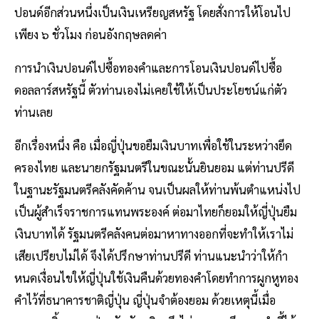
ปอนด์อีกส่วนหนึ่งเป็นเงินเหรียญสหรัฐ โดยสั่งการให้โอนไป
เพียง ๖ ชั่วโมง ก่อนอังกฤษลดค่า
การนําเงินปอนด์ไปซื้อทองคําและการโอนเงินปอนด์ไปซื้อ
ดอลลาร์สหรัฐนี้ ตัวท่านเองไม่เคยใช้ให้เป็นประโยชน์แก่ตัว
ท่านเลย
อีกเรื่องหนึ่ง คือ เมื่อญี่ปุ่นขอยืมเงินบาทเพื่อใช้ในระหว่างยึด
ครองไทย และนายกรัฐมนตรีในขณะนั้นยินยอม แต่ท่านปรีดี
ในฐานะรัฐมนตรีคลังคัดค้าน จนเป็นผลให้ท่านพ้นตําแหน่งไป
เป็นผู้สําเร็จราชการแทนพระองค์ ต่อมาไทยก็ยอมให้ญี่ปุ่นยืม
เงินบาทได้ รัฐมนตรีคลังคนต่อมาหาทางออกที่จะทําให้เราไม่
เสียเปรียบไม่ได้ จึงได้ปรึกษาท่านปรีดี ท่านแนะนําว่าให้กํา
หนดเงื่อนไขให้ญี่ปุ่นใช้เงินคืนด้วยทองคําโดยทําการผูกหูทอง
คําไว้ที่ธนาคารชาติญี่ปุ่น ญี่ปุ่นจําต้องยอม ด้วยเหตุนี้เมื่อ