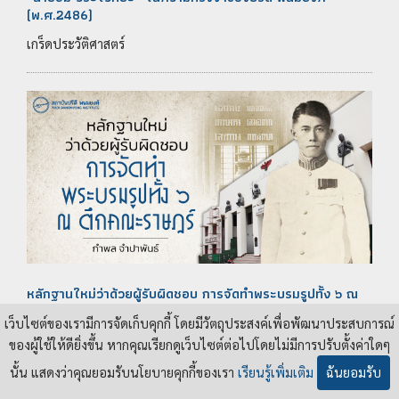
(พ.ศ.2486)
เกร็ดประวัติศาสตร์
หลักฐานใหม่ว่าด้วยผู้รับผิดชอบ การจัดทำพระบรมรูปทั้ง ๖ ณ
ตึกคณะราษฎร์
เว็บไซต์ของเรามีการจัดเก็บคุกกี้ โดยมีวัตถุประสงค์เพื่อพัฒนาประสบการณ์
เกร็ดประวัติศาสตร์
ของผู้ใช้ให้ดียิ่งขึ้น หากคุณเรียกดูเว็บไซต์ต่อไปโดยไม่มีการปรับตั้งค่าใดๆ
นั้น แสดงว่าคุณยอมรับนโยบายคุกกี้ของเรา
เรียนรู้เพิ่มเติม
ฉันยอมรับ