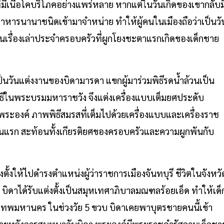
มีเนื้อโคบริโภคอย่างแพร่หลาย หากแต่ในวันเกิดของเขากลับม
อาหารนานาชนิดเข้ามาจำหน่าย ทำให้ผู้คนในเมืองถือว่าเป็นวั
ป็นเรื่องเล่าประจำครอบครัวที่ผูกโยงชะตาแรกเกิดของเด็กชาย
็นวันแต่งงานของบิดามารดา แขกผู้มาร่วมพิธีรดน้ำล้วนเป็น
ชพิธีในพระบรมมหาราชวัง จึงแต่งเครื่องแบบเต็มยศประดับ
ระองค์ ภาพพิธีสมรสที่เต็มไปด้วยเครื่องแบบและเครื่องราช
ยคนแรก สะท้อนทั้งเกียรติยศของครอบครัวและความผูกพันกับ
ั้งให้ไปดำรงตำแหน่งผู้ว่าราชการเมืองจันทบุรี ชีวิตในจังหวั
6 บิดาได้รับแต่งตั้งเป็นสมุหเทศาภิบาลมณฑลร้อยเอ็ด ทำให้เด็
งเทพมหานคร ในช่วงวัย 5 ขวบ บิดาเคยพาบุตรชายคนนี้เข้า