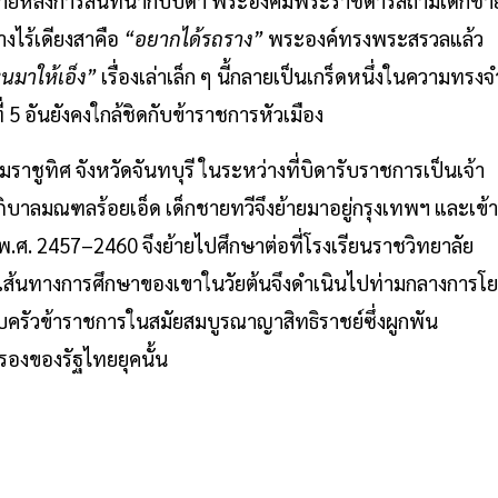
ว ภายหลังการสนทนากับบิดา พระองค์มีพระราชดำรัสถามเด็กชา
งไร้เดียงสาคือ
“อยากได้รถราง”
พระองค์ทรงพระสรวลแล้ว
ไหนมาให้เอ็ง”
เรื่องเล่าเล็ก ๆ นี้กลายเป็นเกร็ดหนึ่งในความทรงจ
5 อันยังคงใกล้ชิดกับข้าราชการหัวเมือง
ูทิศ จังหวัดจันทบุรี ในระหว่างที่บิดารับราชการเป็นเจ้า
ภิบาลมณฑลร้อยเอ็ด เด็กชายทวีจึงย้ายมาอยู่กรุงเทพฯ และเข้า
 พ.ศ. 2457–2460 จึงย้ายไปศึกษาต่อที่โรงเรียนราชวิทยาลัย
่ 7 เส้นทางการศึกษาของเขาในวัยต้นจึงดำเนินไปท่ามกลางการโ
บครัวข้าราชการในสมัยสมบูรณาญาสิทธิราชย์ซึ่งผูกพัน
องของรัฐไทยยุคนั้น