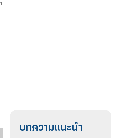
ท
ะ
บทความแนะนำ