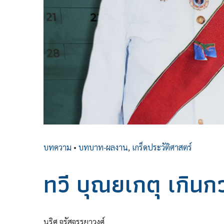
บทความ
•
บทบาท-ผลงาน
,
เกร็ดประวัติศาสตร์
ทวี บุณยเกตุ เกินก
นริศ จรัสจรรยาวงศ์