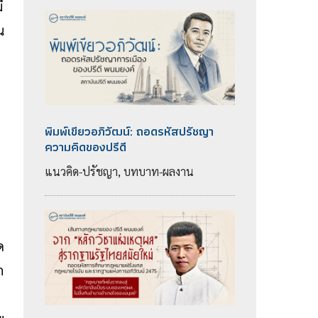
ี
น
พิมพ์เขียวอภิวัฒน์: ถอดรหัสปรัชญา
ความคิดของปรีดี
แนวคิด-ปรัชญา, บทบาท-ผลงาน
ด
ก