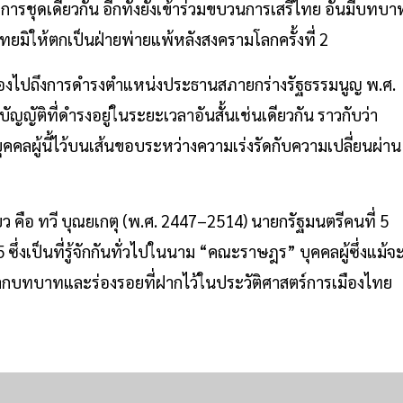
อการชุดเดียวกัน อีกทั้งยังเข้าร่วมขบวนการเสรีไทย อันมีบทบา
ให้ตกเป็นฝ่ายพ่ายแพ้หลังสงครามโลกครั้งที่ 2
่องไปถึงการดำรงตำแหน่งประธานสภายกร่างรัฐธรรมนูญ พ.ศ.
ัญญัติที่ดำรงอยู่ในระยะเวลาอันสั้นเช่นเดียวกัน ราวกับว่า
คคลผู้นี้ไว้บนเส้นขอบระหว่างความเร่งรัดกับความเปลี่ยนผ่าน
คือ ทวี บุณยเกตุ (พ.ศ. 2447–2514) นายกรัฐมนตรีคนที่ 5
่งเป็นที่รู้จักกันทั่วไปในนาม “คณะราษฎร” บุคคลผู้ซึ่งแม้จ
 หากบทบาทและร่องรอยที่ฝากไว้ในประวัติศาสตร์การเมืองไทย