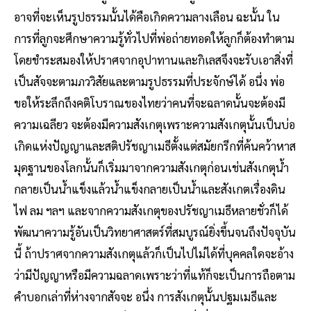
อาจที่จะเห็นรูปธรรมนั้นได้คือเกิดความลางเลือน ฉะนั้น ใน
การที่ลูกจะศึกษาความรู้ทั่วไปที่พ่อถ่ายทอดให้ลูกก็ต้องทำตาม
โดยชําระสมองให้ปราศจากอุปาทานและกิเลสจึงจะรับเอาสิ่งที่
เป็นสัจจะตามภววิสัยและตามรูปธรรมที่ประจักษ์ได้ อนึ่ง พ่อ
ขอให้ระลึกถึงคติโบราณของไทยว่าคนที่จะฉลาดนั้นจะต้องมี
ความเฉลียว จะต้องมีความสังเกตุเพราะความสังเกตุนั้นเป็นบ่อ
เกิดแห่งปัญญาและสติปรัชญาเมธีตั้งแต่สมัยกรีกที่ค้นคว้าหาส
มุดฐานของโลกนั้นก็เริ่มมาจากความสังเกตุก่อนเช่นสังเกตุน้ำ
กลายเป็นน้ำแข็งแล้วน้ำแข็งกลายเป็นน้ําและสังเกตเรื่องดิน
ไฟ ลม ฯลฯ และจากความสังเกตุของปรัชญาเมธีหลายชั่วก็ได้
พัฒนาความรู้อันเป็นวิทยาศาสตร์ที่สมบูรณ์ยิ่งขึ้นจนถึงปัจจุบัน
นี้ ถ้าปราศจากความสังเกตุแล้วก็เป็นไปไม่ได้ที่บุคคลใดจะอ้าง
ว่ามีปัญญาหรือมีความฉลาดเพราะว่าที่แท้ก็จะเป็นการถือตาม
คําบอกเล่าที่ห่างจากสัจจะ อนึ่ง การสังเกตุนั้นปฐมเมธีและ