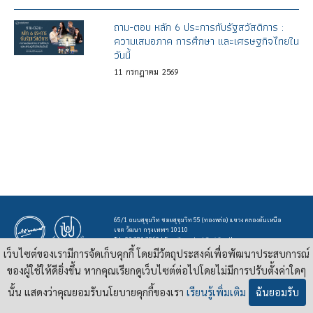
ถาม-ตอบ หลัก 6 ประการกับรัฐสวัสดิการ :
ความเสมอภาค การศึกษา และเศรษฐกิจไทยใน
วันนี้
11
กรกฎาคม
2569
65/1 ถนนสุขุมวิท ซอยสุขุมวิท 55 (ทองหล่อ) แขวง คลองตันเหนือ
เขต วัฒนา กรุงเทพฯ 10110
Tel : 02 381 3860 | E-mail :
contact@pridi.or.th
เว็บไซต์ของเรามีการจัดเก็บคุกกี้ โดยมีวัตถุประสงค์เพื่อพัฒนาประสบการณ์
ของผู้ใช้ให้ดียิ่งขึ้น หากคุณเรียกดูเว็บไซต์ต่อไปโดยไม่มีการปรับตั้งค่าใดๆ
บทความ รูปภาพ และสื่ออื่นๆ ที่มีสัญลักษณ์ของสถาบันปรีดี พนมยงค์ ในเว็บไซต์
https://pridi.or.th
เผยแพร่ภายใต้สัญญาอนุญาต
ครีเอทีฟคอมมอนส์แบบแสดงที่มา-ไม่ใช่เชิงพาณิชย์ 4.0 สากล
นั้น แสดงว่าคุณยอมรับนโยบายคุกกี้ของเรา
เรียนรู้เพิ่มเติม
ฉันยอมรับ