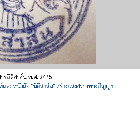
รนิติสาส์น พ.ศ. 2475
มพ์และหนังสือ "นิติสาส์น" สร้างแสงสว่างทางปัญญา