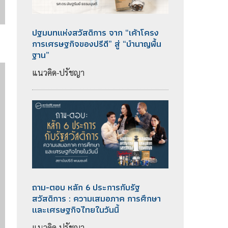
ปฐมบทแห่งสวัสดิการ จาก “เค้าโครง
การเศรษฐกิจของปรีดี” สู่ “บำนาญพื้น
ฐาน”
แนวคิด-ปรัชญา
ถาม-ตอบ หลัก 6 ประการกับรัฐ
สวัสดิการ : ความเสมอภาค การศึกษา
และเศรษฐกิจไทยในวันนี้
แนวคิด-ปรัชญา