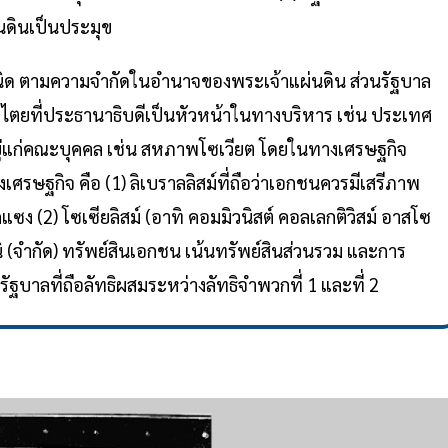
่นดินเป็นประมุข
นิด ตามความจำกัดในอำนาจของพระเจ้าแผ่นดิน ส่วนรัฐบาล
ไตยที่ประธานาธิบดีเป็นหัวหน้าในทางบริหาร เช่น ประเทศ
อยู่แก่คณะบุคคล เช่น สหภาพโซเวียต โดยในทางเศรษฐกิจ
ศรษฐกิจ คือ (1) ลิเบราลลิสม์ที่ถือว่าเอกชนควรมีเสรีภาพ
ง (2) โซเซียลิสม์ (อาทิ คอมมิวนิสต์ คอลเลกติวิสม์ อาสโซ
หนิ (จำกัด) ทรัพย์สินเอกชน เน้นทรัพย์สินส่วนรวม และการ
บาลที่ถือลัทธิผสมระหว่างลัทธิจำพวกที่ 1 และที่ 2