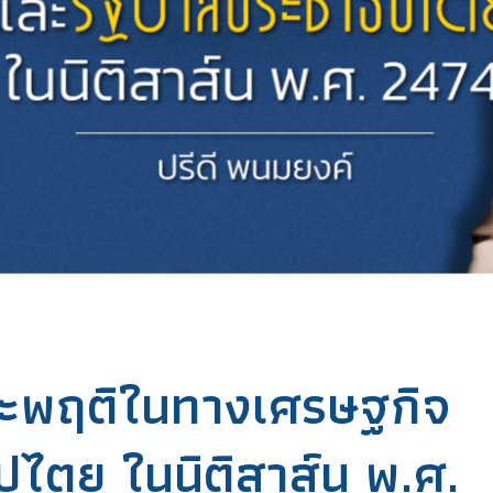
ะพฤติในทางเศรษฐกิจ
ไตย ในนิติสาส์น พ.ศ.