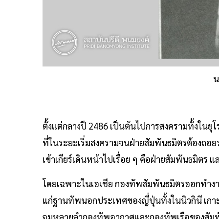
น
ตั้งแต่กลางปี 2486 เป็นต้นไปการสงครามทั้งในยุโร
ที่ในระยะเริ่มสงครามจนฝ่ายสัมพันธมิตรต้องถอยร่
เข้าเกียร์เดินหน้าไปเรื่อย ๆ คือฝ่ายสัมพันธมิ
โดยเฉพาะในเอเชีย กองทัพสัมพันธมิตรออกทำงานอ
แก่ฐานทัพนอกประเทศของญี่ปุ่นทั้งในนิวกินี เกา
จมหลายลำกองทัพอากาศและกองทัพเรือของสัมพันธมิตร