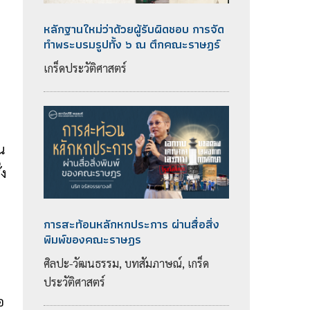
หลักฐานใหม่ว่าด้วยผู้รับผิดชอบ การจัด
ทำพระบรมรูปทั้ง ๖ ณ ตึกคณะราษฎร์
เกร็ดประวัติศาสตร์
น
่ง
การสะท้อนหลักหกประการ ผ่านสื่อสิ่ง
พิมพ์ของคณะราษฎร
ศิลปะ-วัฒนธรรม, บทสัมภาษณ์, เกร็ด
ประวัติศาสตร์
อ