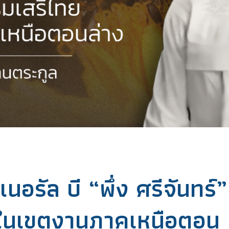
นอรัล บี “พึ่ง ศรีจันทร์”
ยในเขตงานภาคเหนือตอน