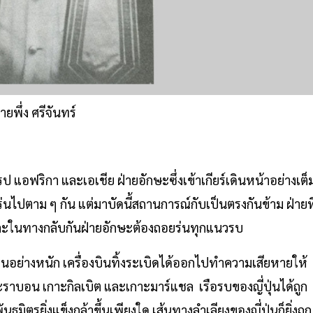
ายพึ่ง ศรีจันทร์
ป แอฟริกา และเอเชีย ฝ่ายอักษะซึ่งเข้าเกียร์เดินหน้าอย่างเต็
นไปตาม ๆ กัน แต่มาบัดนี้สถานการณ์กับเป็นตรงกันข้าม ฝ่ายที
ตร และในทางกลับกันฝ่ายอักษะต้องถอยร่นทุกแนวรบ
ย่างหนัก เครื่องบินทิ้งระเบิดได้ออกไปทำความเสียหายให้
ะราบอน เกาะกิลเบิต และเกาะมาร์แชล เรือรบของญี่ปุ่นได้ถูก
ยิ่งแข็งกล้าขึ้นเพียงใด เส้นทางลำเลียงของญี่ปุ่นก็ยิ่งถูก