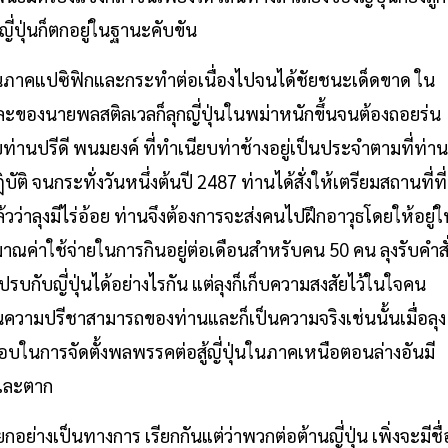
ี่ปุ่นก็ตกอยู่ในฐานะคับขัน
ญ่ในภาคแปซิฟิกและกระทำต่อเนื่องไปจนได้ชัยชนะเด็ดขาด ใน
องนายพลสติลเวลก็ลุกญี่ปุ่นในพม่าหนักขึ้นจนต้องถอยร่น
ท่านปรีดี พนมยงค์ ที่ทำเนียบท่าช้างอยู่เป็นประจำตามที่ท่าน
ฏิบัติ จนกระทั่งวันหนึ่งต้นปี 2487 ท่านได้สั่งให้เตรียมสถานที่ที่
าลุงมีไร่อ้อย ท่านจึงต้องการจะส่งคนไปฝึกอาวุธโดยให้อยู่ใ
ค่าใช้จ่ายในการกินอยู่ต่อเดือนสำหรับคน 50 คน ลุงรับคำสั
บกับญี่ปุ่นได้อย่างไรกัน แต่ลุงก็เก็บความสงสัยไว้ในใจคน
ในความปรีชาสามารถของท่านและก็เป็นความจริงเช่นนั้นเมื่อลุง
ดชอบในการจัดตั้งพลพรรคต่อสู้ญี่ปุ่นในภาคเหนือตอนล่างอันมี
 และตาก
ยกอย่างเป็นทางการ เรียกกันแต่ว่าพวกต่อต้านญี่ปุ่น เพิ่งจะมีชื่