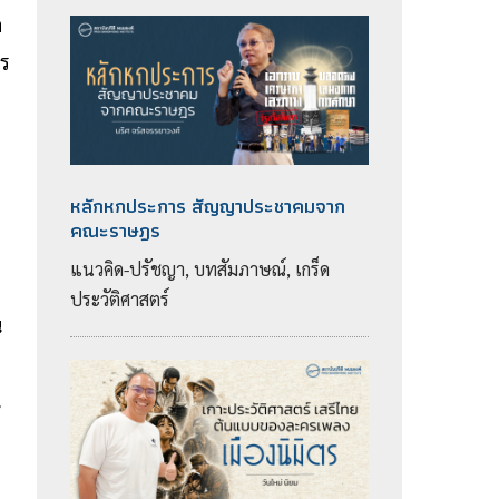
ก
าร
หลักหกประการ สัญญาประชาคมจาก
คณะราษฎร
แนวคิด-ปรัชญา, บทสัมภาษณ์, เกร็ด
ประวัติศาสตร์
น
น
อ