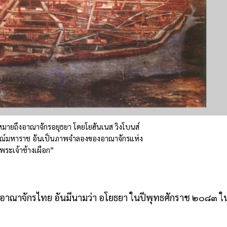
หมายถึงอาณาจักรอยุธยา โดยโยฮันเนส วิงโบนส์
ยณ์มหาราช อันเป็นภาพจำลองของอาณาจักรแห่ง
พระเจ้าช้างเผือก”
ราชอาณาจักรไทย อันมีนามว่า อโยธยา ในปีพุทธศักราช ๒๐๘๓ ใ