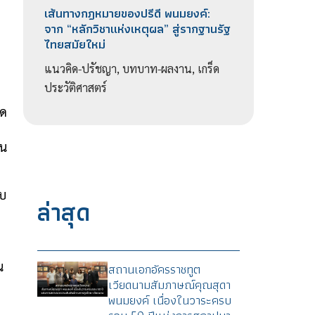
เส้นทางกฎหมายของปรีดี พนมยงค์:
จาก “หลักวิชาแห่งเหตุผล” สู่รากฐานรัฐ
ไทยสมัยใหม่
แนวคิด-ปรัชญา, บทบาท-ผลงาน, เกร็ด
ประวัติศาสตร์
ใด
่น
ง
อบ
ล่าสุด
น
สถานเอกอัครราชทูต
เวียดนามสัมภาษณ์คุณสุดา
พนมยงค์ เนื่องในวาระครบ