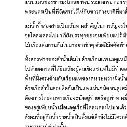
แบบแผนของชาวมงโกเลีย ทั้งนี้ รวมถึงกรม กอง
พระนครเป็นที่ที่จัดสรรไว้ให้กับชาวต่างชาติที่มา
แม่น้ำทั้งสองสายเป็นเส้นทางสำคัญในการสัญจรไ
จะโคลงเคลงไปมา ก็ยังบรรทุกของจนเพียบแปร้ มีทั
ไม้ เรือแล่นสวนกันไปมาอย่างช้าๆ ด้วยฝีมือคัดท้าย
ทั้งสองฟากของลำน้ำเต็มไปด้วยเรือนแพ แลดูเหมือ
ไปด้วยตลาดที่ได้ยินเสียงผู้คนเซ็งแช่ แต่ไม่มีท่าจ
พื้นที่ฝั่งตรงข้ามกับเรือนแพของตน ระหว่างฝั่
ด้วยเรือสำปั้นลอยติดกันเป็นแพแน่นขนัด จนดูเหมื
ต้องการโดยคนพายเรือจะนั่งอยู่ท้ายเรือดูท่าทางม
ของอยู่เพียบน้ำ เมื่อแลดูเรือที่โคลงเคลงไปมาแล้ว
สังคมที่อยู่กับน้ำ ว่ายน้ำเป็นตั้งแต่เล็กจึงไม่มีใ
สนุกสนานได้เท่านั้น