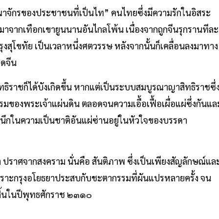
าจักรของประชาชนที่เป็นไท” คนไทยซึ่งมีความรักในอิสระ
จากเทือกเขายูนนานอันไกลโพ้น เนื่องจากถูกจีนรุกรานทีละ
กรุงสุโขทัย เป็นเวลาหนึ่งศตวรรษ หลังจากนั้นก็เคลื่อนลงมาทาง
โดจีน
ทธิราชก็ได้บังเกิดขึ้น หากแต่เป็นระบบสมบูรณาญาสิทธิราชซึ่
ของพระเจ้าแผ่นดิน ตลอดจนความเอื้อเฟื้อเผื่อแผ่ซึ่งกันแล
กในความเป็นชาติอันแผ่ซ่านอยู่ในหัวใจของบรรดา
าศจากสงคราม นั่นคือ สันติภาพ ซึ่งเป็นเพียงสัญลักษณ์แล
้เพราะกรุงอโยธยาประสบกับชะตากรรมที่ผันแปรหลายครั้ง จน
สิ้นในปีพุทธศักราช ๒๓๑๐