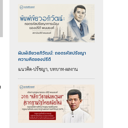
พิมพ์เขียวอภิวัฒน์: ถอดรหัสปรัชญา
ความคิดของปรีดี
แนวคิด-ปรัชญา, บทบาท-ผลงาน
ล