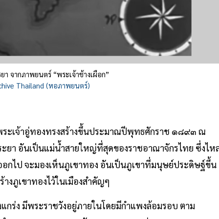
ยา จากภาพยนตร์ “พระเจ้าช้างเผือก”
chive Thailand (หอภาพยนตร์)
ี้ พระเจ้าอู่ทองทรงสร้างขึ้นประมาณปีพุทธศักราช ๑๘๙๓ ณ
พระยา อันเป็นแม่น้ำสายใหญ่ที่สุดของราชอาณาจักรไทย ซึ่งไห
อกไป จะมองเห็นภูเขาทอง อันเป็นภูเขาที่มนุษย์ประดิษฐ์ขึ้น
สร้างภูเขาทองไว้ในเมืองสำคัญๆ
แข็งแกร่ง มีพระราชวังอยู่ภายในโดยมีกำแพงล้อมรอบ ตาม