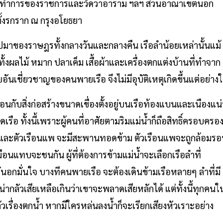
 ที่ทำการของราชการและวัดวาอาราม ฯลฯ ส่วนอาณาเขตนอก
ตั้งรกราก ณ กรุงอโยธยา
ปมาของราษฎรทั้งกลางวันและกลางคืน เรือลำน้อยเหล่านั้นแม้
้งผลไม้ หมาก ปลาเค็ม เสื้อผ้าและเครื่องตกแต่งบ้านที่ทำจาก
อันเชี่ยวชาญของคนพายเรือ จึงไม่มีอุบัติเหตุเกิดขึ้นแต่อย่าง
นกับสิ่งก่อสร้างขนาดเขื่องตั้งอยู่บนเรือท้องแบนและเนืองแน
อดเรือ ทั้งนี้เพราะผู้คนที่อาศัยตามริมแม่น้ำก็ถือสิทธิ์ครอบครอ
งน้ำและตัวเรือนแพ จะมีสะพานทอดข้าม ตัวเรือนแพจะถูกล้อมร
อนแทบจะชนกัน ผู้ที่ต้องการข้ามแม่น้ำจะเลือกเรือลำที่
ั่นอกมั่นใจ บางทีคนพายเรือ จะต้องเดินข้ามเรือหลายๆ ลำที่มี
น่ากลัวเสียเหลือเกินว่าเขาจะพลาดเสียหลักได้ แต่ทั้งนี้ทุกคนใ
ครกลัวเรื่องตกน้ำ หากมีใครหล่นลงน้ำก็จะเรียกเสียงหัวเราะอย่าง