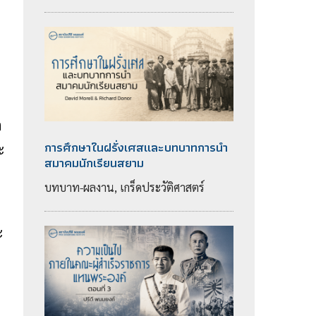
ง
การศึกษาในฝรั่งเศสและบทบาทการนำ
ะ
สมาคมนักเรียนสยาม
บทบาท-ผลงาน, เกร็ดประวัติศาสตร์
ะ