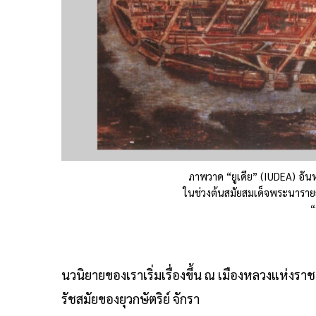
ภาพวาด “ยูเดีย” (IUDEA) อัน
ในช่วงต้นสมัยสมเด็จพระนารา
“
นวนิยายของเราเริ่มเรื่องขึ้น ณ เมืองหลวงแห่ง
รัชสมัยของยุวกษัตริย์ จักรา