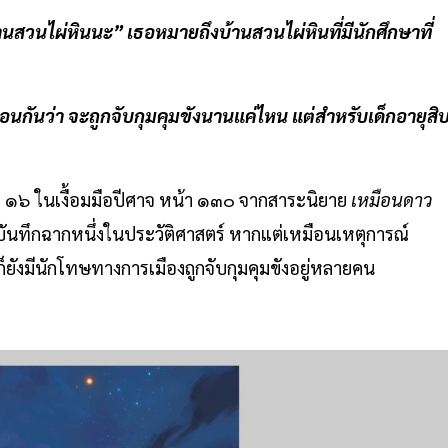
่บ้านสวนไผ่หินนะ” เธอหมายถึงบ้านสวนไผ่หินที่มีนักศึกษาที่
อนกันว่า จะถูกจับกุมคุมขังนานแค่ไหน แต่สำหรับเด็กอายุสิ
ี่ ๑๖ ในเงื้อมมือปีศาจ หน้า ๑๓๐ จากสาระนิยาย
เหมือนดาว
บันทึกฉากหนึ่งในประวัติศาสตร์ หากแต่เหมือนเหตุการณ์
้ก็ยังมีนักโทษทางการเมืองถูกจับกุมคุมขังอยู่หลายคน