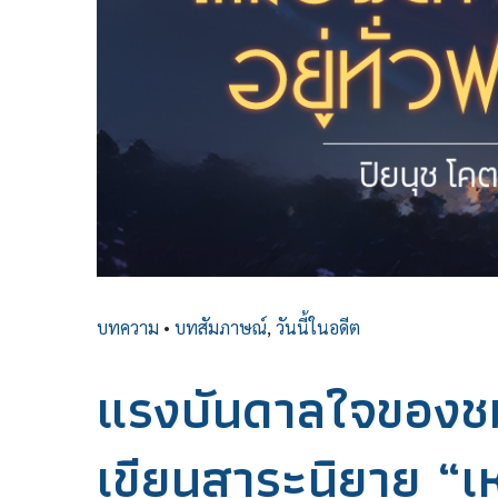
บทความ
•
บทสัมภาษณ์
,
วันนี้ในอดีต
แรงบันดาลใจของชม
เขียนสาระนิยาย “เห