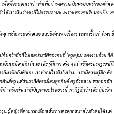
นะ เพื่อที่จะบอกเราว่า ทำเพื่อดำรงความเป็นครอบครัวของตัวเอ
มันทำให้เราเห็นว่าเขาก็ไม่ธรรมดานะ เพราะพอเขาเรียนจบปั๊บ เ
คุณชมัยภรย่อท้อเลย และยิ่งค้นพบเรื่องราวมากขึ้นเท่าไหร่ ยิ
ปค้นคว้าอีกก็ไปเจอประวัติของคนที่ (ครูองุ่น) แต่งงานด้วย ก็ดี
นอื่นเหมือนกัน ก็เลย เอ๊ะ รู้สึกว่า จริง ๆ แล้วชีวิตของครูเขาก็ไ
็มานึกถึงตัวเอง เราทำอะไรจริงจังบ้าง... เรามีความรู้สึก คิด
กศิษย์ครู แต่ว่าเราก็คิดเหมือนลูกศิษย์ ครูทั้งหลาย พวกอกหัก
ำ หรือทำแล้วมีปัญหาอะไรอย่างนี้ เราก็รู้สึกว่า เอ๊ะ มันเป็น
ุ่น ผู้หญิงที่สามารถเลือกเส้นทางสะดวกสบายในสังคมได้ แต่