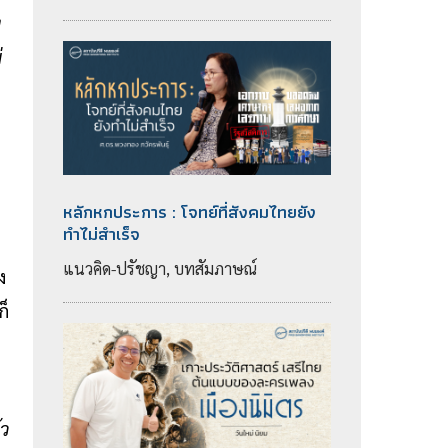
ง
่
หลักหกประการ : โจทย์ที่สังคมไทยยัง
ทำไม่สำเร็จ
แนวคิด-ปรัชญา, บทสัมภาษณ์
ง
ก็
้ว