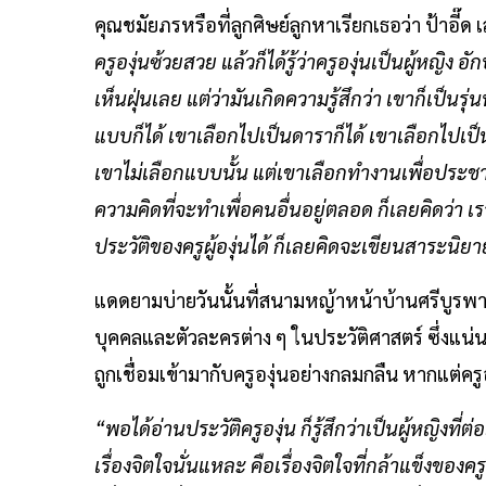
คุณชมัยภรหรือที่ลูกศิษย์ลูกหาเรียกเธอว่า ป้าอี๊ด
ครูองุ่นซ้วยสวย แล้วก็ได้รู้ว่าครูองุ่นเป็นผู้หญิง อั
เห็นฝุ่นเลย แต่ว่ามันเกิดความรู้สึกว่า เขาก็เป็นรุ
แบบก็ได้ เขาเลือกไปเป็นดาราก็ได้ เขาเลือกไปเป็
เขาไม่เลือกแบบนั้น แต่เขาเลือกทำงานเพื่อประชาช
ความคิดที่จะทำเพื่อคนอื่นอยู่ตลอด ก็เลยคิดว่า
ประวัติของครูผู้องุ่นได้ ก็เลยคิดจะเขียนสาระนิยา
แดดยามบ่ายวันนั้นที่สนามหญ้าหน้าบ้านศรีบูรพาท
บุคคลและตัวละครต่าง ๆ ในประวัติศาสตร์ ซึ่งแน่นอ
ถูกเชื่อมเข้ามากับครูองุ่นอย่างกลมกลืน หากแต่ครู
“พอได้อ่านประวัติครูองุ่น ก็รู้สึกว่าเป็นผู้หญิงที่ต่
เรื่องจิตใจนั่นแหละ คือเรื่องจิตใจที่กล้าแข็งขอ