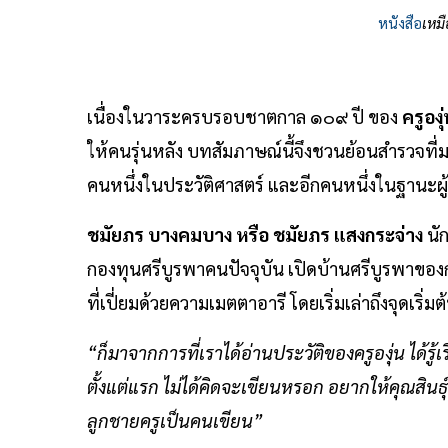
หนังสือ
เหมื
เนื่องในวาระครบรอบชาตกาล ๑๐๙ ปี ของ
ครูองุ
ให้คนรุ่นหลัง บทสัมภาษณ์นี้จึงชวนย้อนสำรวจที่มา
คนหนึ่งในประวัติศาสตร์ และอีกคนหนึ่งในฐานะผู้
ชมัยภร บางคมบาง หรือ ชมัยภร แสงกระจ่าง
นั
กองทุนศรีบูรพาคนปัจจุบัน เปิดบ้านศรีบูรพาของ
ที่เปี่ยมด้วยความเมตตาอารี โดยเริ่มเล่าถึงจุดเริ่มต
“ก็มาจากการที่เราได้อ่านประวัติของครูองุ่น ได้รู้เร
ตั้งแต่แรก ไม่ได้คิดจะเขียนหรอก อยากให้คุณสินธุ์ส
ลูกชายครูเป็นคนเขียน”