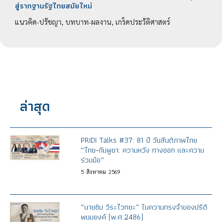
สู่รากฐานรัฐไทยสมัยใหม่
แนวคิด-ปรัชญา, บทบาท-ผลงาน, เกร็ดประวัติศาสตร์
ล่าสุด
PRIDI Talks #37: 81 ปี วันสันติภาพไทย
“ไทย-กัมพูชา: ความหวัง ทางออก และความ
ร่วมมือ”
5
สิงหาคม
2569
“นายซิม วีระไวทยะ” ในความทรงจำของปรีดี
พนมยงค์ (พ.ศ.2486)