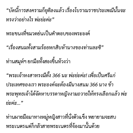
“บัดนี้การสงครามก็ยุติลงแล้ว เรื่องโบราณราชประเพณีนั้นจะ
ทรงว่าอย่างไร พ่ะย่ะค่ะ”
พระขนงที่ขมวดย่นเป็นคำตอบของพระองค์
“เรื่องสนมทั้งสามร้อยหกสิบห้านางของท่านละซิ”
ท่านสมุห์ฯ ยกมือทั้งสองขึ้นท้วงว่า
“พระเจ้าหงสาทรงมีตั้ง 366 นะ พ่ะย่ะค่ะ! เพื่อเป็นศรีแก่
ประเทศของเรา พระองค์จะต้องมีนางสนม 366 นาง ข้า
พระพุทธเจ้าได้จัดหาบรรดาหญิงงามถวายให้ทรงเลือกแล้ว พ่ะ
ย่ะค่ะ...”
ท่านผายมือมาทางหมู่หญิงสาวที่นั่งตัวแข็ง พยายามจะสบ
พระเนตรแต่ก็กลัวสายพระเนตรที่จ้องมานั้นด้วย