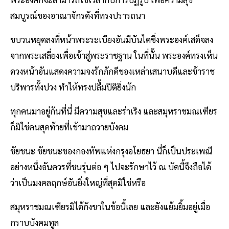
สมบูรณ์ของอาณาจักรดังที่ทรงปรารถนา
ขบวนหยุดลงที่หน้าพระระเบียงอันมีบันไดซึ่งพระองค์เสด็จลง
จากพระเสลี่ยงเพื่อเข้าสู่พระราชฐาน ในที่นั้น พระองค์ทรงเห็น
ดวงหน้าอันแสดงความจงรักภักดีของเหล่าเสนาบดีและข้าราช
บริพารทั้งปวง ทำให้ทรงปลื้มปิติยิ่งนัก
ทุกคนมาอยู่กันที่นี่ มีความสุขและร่าเริง และสมุหราชมณเฑียร
ก็มิใช่คนสุดท้ายที่เข้ามาถวายบังคม
ชัยชนะ ชัยชนะของกองทัพแห่งกรุงอโยธยา นี่ก็เป็นประเพณี
อย่างหนึ่งอันควรที่ชนรุ่นต่อ ๆ ไปจะรักษาไว้ ณ บัดนี้จึงถือได้
ว่าเป็นมงคลฤกษ์อันยิ่งใหญ่ที่สุดมิใช่หรือ
สมุหราชมณเฑียรมิได้กังขาในข้อนี้เลย และยังแย้มยิ้มอยู่เมื่อ
กราบบังคมทูล