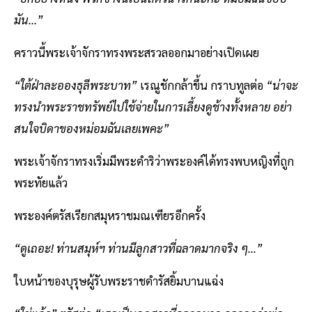
มัน...”
คราวนี้พระเจ้าจักราทรงพระสรวลออกมาอย่างเปิดเผย
“ใต้ฝ่าละอองธุลีพระบาท”
เรณูชักกล้าขึ้น กราบทูลต่อ
“น่าจะ
ทรงนำพระราชทรัพย์ไปใช้จ่ายในการเลี้ยงดูช้างทั้งหลาย อย่า
สนใจบิดาของหม่อมฉันเลยเพคะ”
พระเจ้าจักราทรงเริ่มมีพระดำริว่าพระองค์ได้ทรงพบหญิงที่ถูก
พระทัยแล้ว
พระองค์ตรัสเรียกสมุหราชมณเฑียรอีกครั้ง
“ดูเถอะ! ท่านสมุห์ฯ ท่านมีลูกสาวที่ฉลาดมากจริง ๆ...”
ใบหน้าของบุรุษผู้รับพระราชดำรัสยิ้มบานแฉ่ง