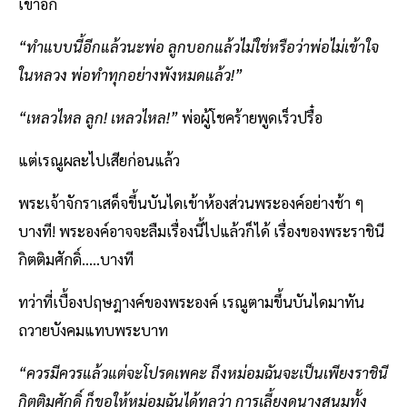
เข้าอีก
“ทำแบบนี้อีกแล้วนะพ่อ ลูกบอกแล้วไม่ใช่หรือว่าพ่อไม่เข้าใจ
ในหลวง พ่อทำทุกอย่างพังหมดแล้ว!”
“เหลวไหล ลูก! เหลวไหล!”
พ่อผู้โชคร้ายพูดเร็วปรื๋อ
แต่เรณูผละไปเสียก่อนแล้ว
พระเจ้าจักราเสด็จขึ้นบันไดเข้าห้องส่วนพระองค์อย่างช้า ๆ
บางที! พระองค์อาจจะลืมเรื่องนี้ไปแล้วก็ได้ เรื่องของพระราชินี
กิตติมศักดิ์.....บางที
ทว่าที่เบื้องปฤษฎางค์ของพระองค์ เรณูตามขึ้นบันไดมาทัน
ถวายบังคมแทบพระบาท
“ควรมีควรแล้วแต่จะโปรดเพคะ ถึงหม่อมฉันจะเป็นเพียงราชินี
กิตติมศักดิ์ ก็ขอให้หม่อมฉันได้ทูลว่า การเลี้ยงดูนางสนมทั้ง