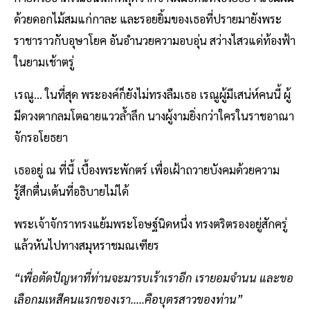
ด้วยดอกไม้สมแก่กาละ และรอยยิ้มของเธอที่ปรายมายังพระ
ราชาราวกับอุษาโยค อันอำนวยความอบอุ่น สว่างไสวแด่ท้องฟ้า
ในยามเช้าตรู่
เรณู... ในที่สุด พระองค์ก็ยังไม่ทรงลืมเธอ เรณูผู้มีเสน่ห์คนนี้ ผู้
มีดวงตากลมโตฉายแววล้ำลึก นางผู้งามยิ่งกว่าใครในราชอาณา
จักรอโยธยา
เธออยู่ ณ ที่นี้ เบื้องพระพักตร์ เพื่อเฝ้าถวายบังคมด้วยความ
รู้สึกตื่นเต้นที่อธิบายไม่ได้
พระเจ้าจักราทรงแย้มพระโอษฐ์นิดหนึ่ง ทรงตริตรองอยู่สักครู่
แล้วหันไปทางสมุหราชมณเฑียร
“เพื่อตัดปัญหาที่ท่านจะมารบเร้าเราอีก เรายอมจำนน และขอ
เลือกมเหสีคนแรกของเรา.....คือบุตรสาวของท่าน”