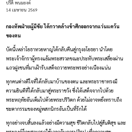
ปรีดี พนมยงค์
14
เมษายน
2569
กองทัพฝ่ายผู้มีชัย ได้กวาดล้างข้าศึกออกจากแว่นแคว้น
ของตน
บัดนี้เหล่าโยธาทวยหาญได้กลับคืนสู่กรุงอโยธยา นำโดย
พระเจ้าจักราผู้ทรงแย้มพระสรวลขณะประทับพระเสลี่ยงผ่าน
แถวฝูงชนที่มาเฝ้ารับเสด็จถวายพระพรอย่างเนืองแน่น
ทุกคนต่างดีใจที่ได้กลับมาบ้านของตน และพระราชาทรงมี
ความยินดีที่ได้กลับมาสู่พระราชวัง ซึ่งได้เสด็จจากไปด้วย
พระหฤทัยอันเต็มไปด้วยพระปริวิตก ด้วยไม่อาจหยั่งทราบถึง
ชะตากรรมของหมู่พสกนิกรอันเป็นที่รักได้
ทุกอย่างจบสิ้นลงแล้วอย่างมีความสุข ชีวิตกลับไปสู่สันติสุข และ
พระองค์ก็จะสามารถใช้เวลากับการปฏิรูป เพื่อความสุข