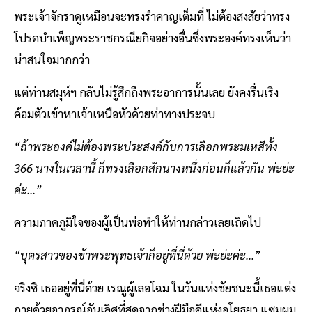
พระเจ้าจักราดูเหมือนจะทรงรำคาญเต็มที่ ไม่ต้องสงสัยว่าทรง
โปรดบำเพ็ญพระราชกรณียกิจอย่างอื่นซึ่งพระองค์ทรงเห็นว่า
น่าสนใจมากกว่า
แต่ท่านสมุห์ฯ กลับไม่รู้สึกถึงพระอาการนั้นเลย ยังคงรื่นเริง
ค้อมตัวเข้าหาเจ้าเหนือหัวด้วยท่าทางประจบ
“ถ้าพระองค์ไม่ต้องพระประสงค์กับการเลือกพระมเหสีทั้ง
366 นางในเวลานี้ ก็ทรงเลือกสักนางหนึ่งก่อนก็แล้วกัน พ่ะย่ะ
ค่ะ...”
ความภาคภูมิใจของผู้เป็นพ่อทำให้ท่านกล่าวเลยเถิดไป
“บุตรสาวของข้าพระพุทธเจ้าก็อยู่ที่นี่ด้วย พ่ะย่ะค่ะ...”
จริงซิ เธออยู่ที่นี่ด้วย เรณูผู้เลอโฉม ในวันแห่งชัยชนะนี้เธอแต่ง
กายด้วยอาภรณ์อันเลิศที่สุดจากช่างฝีมือดีแห่งอโยธยา แซมผม