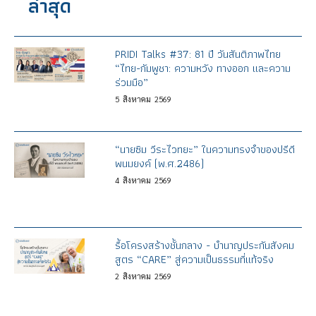
ล่าสุด
PRIDI Talks #37: 81 ปี วันสันติภาพไทย
“ไทย-กัมพูชา: ความหวัง ทางออก และความ
ร่วมมือ”
5
สิงหาคม
2569
“นายซิม วีระไวทยะ” ในความทรงจำของปรีดี
พนมยงค์ (พ.ศ.2486)
4
สิงหาคม
2569
รื้อโครงสร้างชั้นกลาง - บำนาญประกันสังคม
สูตร “CARE” สู่ความเป็นธรรมที่แท้จริง
2
สิงหาคม
2569