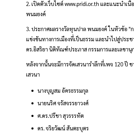
2. เปิดตัวเว็บไซต์ www.pridi.or.th และแนะนำเ
พนมยงค์
3. ประกาศผลรางวัลทุนปาล พนมยงค์ ในหัวข้อ "ก
แข่งขันทางการเมืองที่เป็นธรรม และนำไปสู่ประชา
ดร.อิสริยา นิติทัณฑ์ประภาส กรรมการและเลขานุกา
หลังจากนั้นจะมีการจัดเสวนารำลึกที่เพจ 120 ปี ช
เสวนา
นางบุญสม อัครธรรมกุล
นายนริศ จรัสจรรยาวงศ์
ศ.ดร.ปรีชา สุวรรรทัต
ดร. จริยวัฒน์ สันตะบุตร