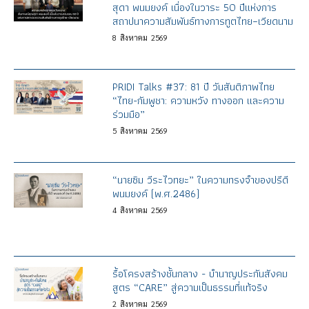
สุดา พนมยงค์ เนื่องในวาระ 50 ปีแห่งการ
สถาปนาความสัมพันธ์ทางการทูตไทย–เวียดนาม
8
สิงหาคม
2569
PRIDI Talks #37: 81 ปี วันสันติภาพไทย
“ไทย-กัมพูชา: ความหวัง ทางออก และความ
ร่วมมือ”
5
สิงหาคม
2569
“นายซิม วีระไวทยะ” ในความทรงจำของปรีดี
พนมยงค์ (พ.ศ.2486)
4
สิงหาคม
2569
รื้อโครงสร้างชั้นกลาง - บำนาญประกันสังคม
สูตร “CARE” สู่ความเป็นธรรมที่แท้จริง
2
สิงหาคม
2569