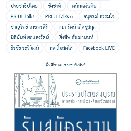
ประชาธิปไตย
ชังชาติ
หนักแผ่นดิน
PRIDI Talks
PRIDI Talks 6
อนุสรณ์ ธรรมใจ
ชาญวิทย์ เกษตรศิริ
กนกรัตน์ เลิศชูสกุล
นิธินันท์ ยอแสงรัตน์
ยิ่งชีพ อัชฌานนท์
ธีรชัย ระวิวัฒน์
ทศ ลิ้มสดใส
Facebook LIVE
พื้นที่โฆษณา/ประชาสัมพันธ์