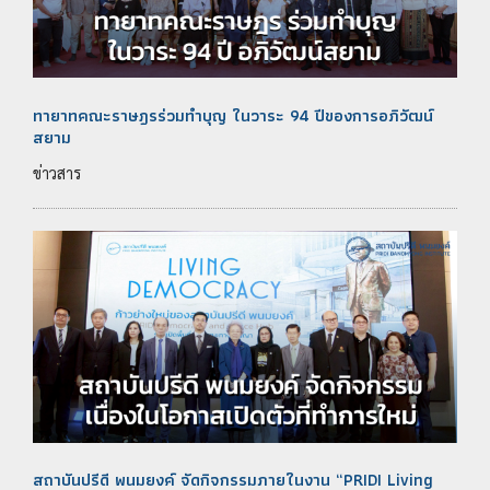
ทายาทคณะราษฎรร่วมทำบุญ ในวาระ 94 ปีของการอภิวัฒน์
สยาม
ข่าวสาร
สถาบันปรีดี พนมยงค์ จัดกิจกรรมภายในงาน “PRIDI Living