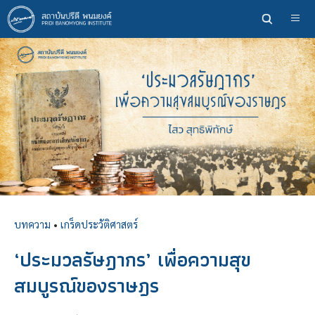
ข้าม
ไป
ยัง
เนื้อหา
หลัก
บทความ
•
เกร็ดประวัติศาสตร์
‘ประมวลรัษฎากร’ เพื่อความสุข
สมบูรณ์ของราษฎร