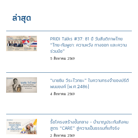
ล่าสุด
PRIDI Talks #37: 81 ปี วันสันติภาพไทย
“ไทย-กัมพูชา: ความหวัง ทางออก และความ
ร่วมมือ”
5
สิงหาคม
2569
“นายซิม วีระไวทยะ” ในความทรงจำของปรีดี
พนมยงค์ (พ.ศ.2486)
4
สิงหาคม
2569
รื้อโครงสร้างชั้นกลาง - บำนาญประกันสังคม
สูตร “CARE” สู่ความเป็นธรรมที่แท้จริง
2
สิงหาคม
2569