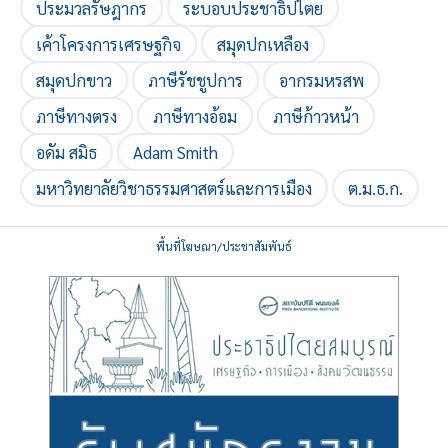
ประมวลรัษฎากร
ระบอบประชาธิปไตย
เค้าโครงการเศรษฐกิจ
สมุดปกเหลือง
สมุดปกขาว
ภาษีรัชชูปการ
อากรมหรสพ
ภาษีทางตรง
ภาษีทางอ้อม
ภาษีก้าวหน้า
อดัม สมิธ
Adam Smith
มหาวิทยาลัยวิชาธรรมศาสตร์และการเมือง
ต.ม.ธ.ก.
พื้นที่โฆษณา/ประชาสัมพันธ์