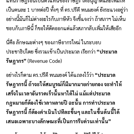
แทนราษฎรอันเป็นตัวแทนของราษฎร ได้อนุญาตและเพิ่มให้
เป็นคนละ 1 บาทต่อปี ทั้งๆ ที่ ดร.ปรีดี พนมยงค์ ยังระแวงอยู่ว่า
อย่างนี้มันก็ไม่ต่างอะไรกับภาษีหัว จึงชี้แจงว่า ถ้าสภาฯ ไม่เห็น
ชอบกับภาษีนี้ ก็ขอให้ตัดออกแต่แล้วสภากลับเพิ่มให้เสียอีก
นี่คือ ลักษณะต่างๆ ของภาษีอากรใหม่ ในระบอบ
ประชาธิปไตย ซึ่งรวมเข้าเป็นประมวล เรียกว่า
“ประมวล
รัษฎากร”
(Revenue Code)
อย่างไรก็ตาม ดร.ปรีดี พนมยงค์ ได้แถลงไว้ว่า
“ประมวล
รัษฎากรนี้ ถ้าจะให้สมบูรณ์ก็มีมากมายก่ายกอง จะทำให้
เสร็จในเวลาอันรวดเร็วนั้นหาได้ไม่ แม้แต่ประมวล
กฎหมายก็ต้องใช้เวลาหลายปี ฉะนั้น การทำประมวล
รัษฎากรนี้ ก็ต้องดำเนินไปทีละขั้นๆ และในขั้นต้นนี้ได้
เสนอเฉพาะบางลักษณะที่เป็นการรีบด่วนเท่านั้น”