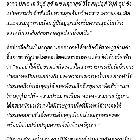
จาคา ปสฺเส เจ วิปุลํ สุขํ จเช มตฺตาสุขํ ธีโร สมฺปสฺสํ วิปุลํ สุขํ ซึ่ง
แปลความว่า ถ้าพึงเห็นความสุขอันกว้างขวาง เพราะยอมเสีย
สละความสุขส่วนน้อย ผู้มีปัญญาเล็งเห็นความสุขอันกว้าง
ขวาง ก็ควรเสียสละความสุขส่วนน้อยเสีย”
ต่อข่าวลืออันเป็นอกุศล นอกจากจะได้ขอร้องให้ราษฎรอ่านคำ
ชี้แจงของรัฐบาลโดยละเอียดและรอบคอบแล้ว ยังได้ขอร้องอีก
ว่า
“ขออย่าได้เชื่อข่าวเล่าลือเหลวไหล เพราะการเชื่อนี้เป็นการ
ประมาทหมิ่นเหม่อย่างยิ่ง และความประมาทนั้นเอง อาจทำให้
ประเทศถึงกับดับสูญได้ และพึงระลึกถึงพุทธภาษิตที่ว่า ปมา
โท มจฺจุโน ปทํ - ความประมาทเป็นทางแห่งความตาย รัฐบาล
ได้ตระหนักแน่ว่า คงไม่มีราษฎรคนใดที่มีเจตน์จำนงจะให้
ประเทศสยามถึงซึ่งความดับสูญเป็นแน่และทุกคนคงจะ
พร้อมใจกันสนับสนุนความตั้งใจดีของรัฐบาล”
นี่คืองานส่วนหนึ่งของ ดร.ปรีดี พนมยงค์ ประมวลรัษฎากรเป็น