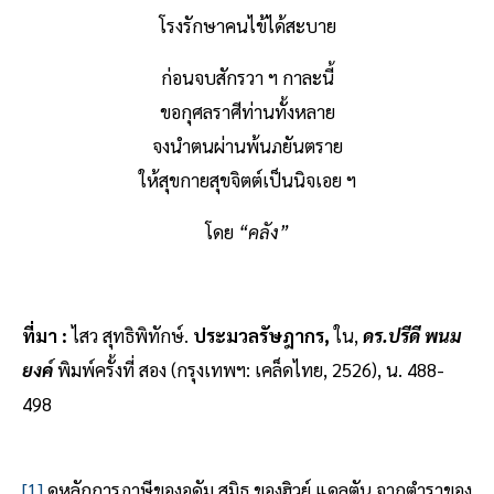
โรงรักษาคนไข้ได้สะบาย
ก่อนจบสักรวา ฯ กาละนี้
ขอกุศลราศีท่านทั้งหลาย
จงนำตนผ่านพ้นภยันตราย
ให้สุขกายสุขจิตต์เป็นนิจเอย ฯ
โดย
“คลัง”
ที่มา :
ไสว สุทธิพิทักษ์.
ประมวลรัษฎากร,
ใน,
ดร.ปรีดี พนม
ยงค์
พิมพ์ครั้งที่ สอง (กรุงเทพฯ: เคล็ดไทย, 2526), น. 488-
498
[1]
ดูหลักการภาษีของอดัม สมิธ ของฮิวย์ แดลตัน จากตำราของ