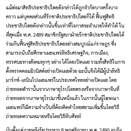
แม้ต่อมาสิทธิประชาธิปไตยดังกล่าวได้ถูกจำกัดบางครั้งบาง
คราว แต่บุคคลส่วนที่รักชาติประชาธิปไตยก็ได้ ฟื้นฟูสิทธิ
ประชาธิปไตยดังกล่าวนั้นขึ้นเท่าที่โอกาสจะอำนวยให้ทำได้ ใน
ที่สุดเมื่อ พ.ศ. 2489 สมาชิกรัฐสภาฝ่ายรักชาติประชาธิปไตยได้
ร่วมกันฟื้นฟูสิทธิประชาธิปไตยอย่างสมบูรณ์แก่ราษฎร ซึ่ง
สามารถนับถือศึกษาเผยแพร่ลัทธิเศรษฐกิจ, การเมือง,
ทรรศนะทางสังคมทุกๆ อย่าง ได้โดยเปิดเผย รวมทั้งสิทธิในการ
ตั้งพรรคคอมมิวนิสต์อย่างเปิดเผยด้วย ฉะนั้นจึงได้มีผู้นำลัทธิ
มาร์กซ์-เลนินไปเผยแพร่ในประเทศไทยอย่างเปิดเผย โดย
ถ่ายทอดตำรานั้นจากภาษายุโรปโดยตรงหรือจากภาษาจีนที่
ถ่ายทอดจากภาษายุโรปมาชั้นหนึ่งแล้ว ในการนั้นผู้โฆษณา
เผยแพร่ก็มีความจำเป็นที่ต้องคิดคำไทยสยามเพิ่มขึ้นโดยวิธี
ถ่ายทอดความหมายหรือโดยวิธีทับศัพท์
นับตั้งแต่ภายหลังรัฐประหาร 8 พฤศจิกายน พ.ศ. 2490 จนถึง