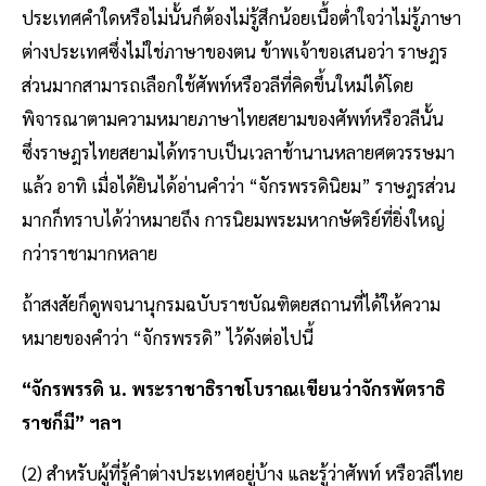
ประเทศคำใดหรือไม่นั้นก็ต้องไม่รู้สึกน้อยเนื้อต่ำใจว่าไม่รู้ภาษา
ต่างประเทศซึ่งไม่ใช่ภาษาของตน ข้าพเจ้าขอเสนอว่า ราษฎร
ส่วนมากสามารถเลือกใช้ศัพท์หรือวลีที่คิดขึ้นใหม่ได้โดย
พิจารณาตามความหมายภาษาไทยสยามของศัพท์หรือวลีนั้น
ซึ่งราษฎรไทยสยามได้ทราบเป็นเวลาช้านานหลายศตวรรษมา
แล้ว อาทิ เมื่อได้ยินได้อ่านคำว่า “จักรพรรดินิยม” ราษฎรส่วน
มากก็ทราบได้ว่าหมายถึง การนิยมพระมหากษัตริย์ที่ยิ่งใหญ่
กว่าราชามากหลาย
ถ้าสงสัยก็ดูพจนานุกรมฉบับราชบัณฑิตยสถานที่ได้ให้ความ
หมายของคำว่า “จักรพรรดิ” ไว้ดังต่อไปนี้
“จักรพรรดิ น. พระราชาธิราชโบราณเขียนว่าจักรพัตราธิ
ราชก็มี” ฯลฯ
(2) สำหรับผู้ที่รู้คำต่างประเทศอยู่บ้าง และรู้ว่าศัพท์ หรือวลีไทย