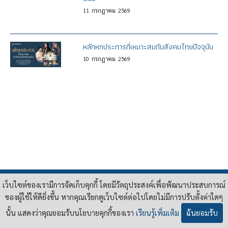
11
กรกฎาคม
2569
หลักหกประการที่เหมาะสมกับสังคมไทยปัจจุบัน
10
กรกฎาคม
2569
เว็บไซต์ของเรามีการจัดเก็บคุกกี้ โดยมีวัตถุประสงค์เพื่อพัฒนาประสบการณ์
65/1 ถนนสุขุมวิท ซอยสุขุมวิท 55 (ทองหล่อ) แขวง คลองตันเหนือ
เขต วัฒนา กรุงเทพฯ 10110
ของผู้ใช้ให้ดียิ่งขึ้น หากคุณเรียกดูเว็บไซต์ต่อไปโดยไม่มีการปรับตั้งค่าใดๆ
Tel : 02 381 3860 | E-mail :
contact@pridi.or.th
นั้น แสดงว่าคุณยอมรับนโยบายคุกกี้ของเรา
เรียนรู้เพิ่มเติม
ฉันยอมรับ