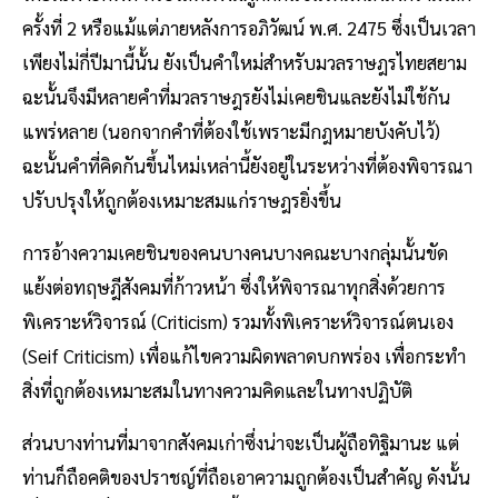
ครั้งที่ 2 หรือแม้แต่ภายหลังการอภิวัฒน์ พ.ศ. 2475 ซึ่งเป็นเวลา
เพียงไม่กี่ปีมานี้นั้น ยังเป็นคำใหม่สำหรับมวลราษฎรไทยสยาม
ฉะนั้นจึงมีหลายคำที่มวลราษฎรยังไม่เคยชินและยังไม่ใช้กัน
แพร่หลาย (นอกจากคำที่ต้องใช้เพราะมีกฎหมายบังคับไว้)
ฉะนั้นคำที่คิดกันขึ้นไหม่เหล่านี้ยังอยู่ในระหว่างที่ต้องพิจารณา
ปรับปรุงให้ถูกต้องเหมาะสมแก่ราษฎรยิ่งขึ้น
การอ้างความเคยชินของคนบางคนบางคณะบางกลุ่มนั้นขัด
แย้งต่อทฤษฎีสังคมที่ก้าวหน้า ซึ่งให้พิจารณาทุกสิ่งด้วยการ
พิเคราะห์วิจารณ์ (Criticism) รวมทั้งพิเคราะห์วิจารณ์ตนเอง
(Seif Criticism) เพื่อแก้ไขความผิดพลาดบกพร่อง เพื่อกระทำ
สิ่งที่ถูกต้องเหมาะสมในทางความคิดและในทางปฏิบัติ
ส่วนบางท่านที่มาจากสังคมเก่าซึ่งน่าจะเป็นผู้ถือทิฐิมานะ แต่
ท่านก็ถือคติของปราชญ์ที่ถือเอาความถูกต้องเป็นสำคัญ ดังนั้น