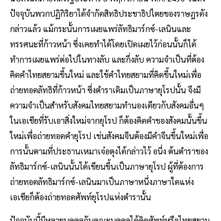
ปัจจุบันพวกปฏิกิริยาได้จำกัดสิทธิประชาธิปไตยของราษฎรดัง
กล่าวแล้ว แม้กระนั้นการเผยแพร่ลัทธิมาร์กซ์-เลนินและ
ทรรศนะที่ก้าวหน้า ซึ่งเคยทำได้โดยเปิดเผยไว้ก่อนนั้นก็ได้
ทำการเผยแพร่ต่อไปในทางลับ และกึ่งลับ ความจำเป็นที่ต้อง
คิดคำไทยสยามขึ้นใหม่ และใช้คำไทยสยามที่คิดขึ้นใหม่เพื่อ
ถ่ายทอดลัทธิที่ก้าวหน้า ซึ่งตำราเดิมเป็นภาษายุโรปนั้น จึงมี
ความจำเป็นสำหรับสังคมไทยสยามทำนองเดียวกับสังคมอื่นๆ
ในเอเชียที่รับเอาสิ่งใหม่จากยุโรป ก็ต้องคิดคำของสังคมนั้นขึ้น
ใหม่เพื่อถ่ายทอดคำยุโรป เช่นสังคมจีนต้องมีคำจีนขึ้นใหม่เพื่อ
การนั้นตามที่ประธานเหมาเจ๋อตุงได้กล่าวไว้ อนึ่ง ต้นตำราของ
ลัทธิมาร์กซ์-เลนินนั้นได้เขียนขึ้นเป็นภาษายุโรป ผู้ที่ต้องการ
ถ่ายทอดลัทธิมาร์กซ์-เลนินมาเป็นภาษาหนึ่งภาษาใดแห่ง
เอเชียก็ต้องถ่ายทอดศัพท์ยุโรปแห่งตำรานั้น
ปัจจุบันนี้มีหลายบุคคลกับคณะบุคคลได้คิดศัพท์หรือไทยสยาม