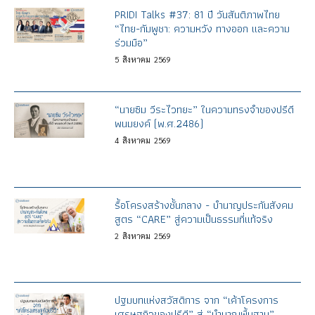
PRIDI Talks #37: 81 ปี วันสันติภาพไทย
“ไทย-กัมพูชา: ความหวัง ทางออก และความ
ร่วมมือ”
5
สิงหาคม
2569
“นายซิม วีระไวทยะ” ในความทรงจำของปรีดี
พนมยงค์ (พ.ศ.2486)
4
สิงหาคม
2569
รื้อโครงสร้างชั้นกลาง - บำนาญประกันสังคม
สูตร “CARE” สู่ความเป็นธรรมที่แท้จริง
2
สิงหาคม
2569
ปฐมบทแห่งสวัสดิการ จาก “เค้าโครงการ
เศรษฐกิจของปรีดี” สู่ “บำนาญพื้นฐาน”