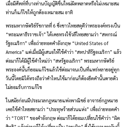
เมื่อมีศัพท์ที่บางท่านบัญญัติขึ้นใหม่ผิดพลาดหรือไม่เหมาะสม
ท่านก็แก้ไขให้ถูกต้องเหมาะสม อาทิ
พระมหากษัตริย์รัชกาลที่ 6 ซึ่งชาวไทยสดุดีว่าพระองค์ทรงเป็น
“พระมหาธีรราชเจ้า” ได้เคยทรงใช้วลีไทยสยามว่า “สหกรณ์
รัฐอเมริกา” เพื่อถ่ายทอดคำอังกฤษ “United States of
America” แต่เมื่อมีผู้เสนอให้ใช้คำว่า “สหปาลีรัฐอเมริกา” แล้ว
ต่อมาก็ได้มีผู้ใช้คำใหม่ว่า “สหรัฐอเมริกา” พระมหากษัตริย์
พระองค์นั้นก็ยอมแก้ไขแล้วใช้ต่อมาจนเป็นที่แพร่หลายอยู่ทุก
วันนี้โดยมิได้ทรงถือว่าคำไหนใช้มาก่อนก็ต้องยึดคำนั้นตายตัว
ไม่ยอมรับการแก้ไข
ในสมัยก่อนมีประมวลกฎหมายแพ่งพาณิชย์ อาจารย์กฎหมาย
เคยใช้คำไทยสยามว่า “ประทุษร้ายส่วนแห่ง” เพื่อถ่ายทอดคำ
ว่า “TORT” ของคำอังกฤษ ต่อมาก็ได้ยอมเปลี่ยนใช้คำว่า “ผิด
สิทธิ” แล้วต่อมาก็ได้เปลี่ยนเป็น “ละเมิด” ซึ่งใช้มาจนทุกวันนี้