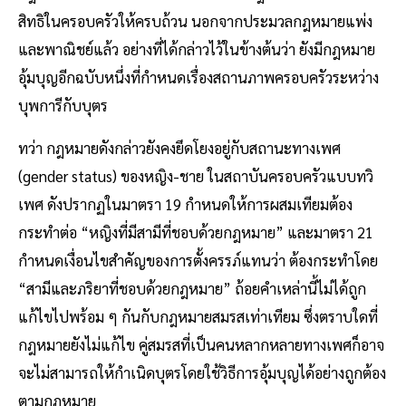
สิทธิในครอบครัวให้ครบถ้วน นอกจากประมวลกฎหมายแพ่ง
และพาณิชย์แล้ว อย่างที่ได้กล่าวไว้ในข้างต้นว่า ยังมีกฎหมาย
อุ้มบุญอีกฉบับหนึ่งที่กำหนดเรื่องสถานภาพครอบครัวระหว่าง
บุพการีกับบุตร
ทว่า กฎหมายดังกล่าวยังคงยึดโยงอยู่กับสถานะทางเพศ
(gender status) ของหญิง-ชาย ในสถาบันครอบครัวแบบทวิ
เพศ ดังปรากฏในมาตรา 19 กำหนดให้การผสมเทียมต้อง
กระทำต่อ “หญิงที่มีสามีที่ชอบด้วยกฎหมาย” และมาตรา 21
กำหนดเงื่อนไขสำคัญของการตั้งครรภ์แทนว่า ต้องกระทำโดย
“สามีและภริยาที่ชอบด้วยกฎหมาย” ถ้อยคำเหล่านี้ไม่ได้ถูก
แก้ไขไปพร้อม ๆ กันกับกฎหมายสมรสเท่าเทียม ซึ่งตราบใดที่
กฎหมายยังไม่แก้ไข คู่สมรสที่เป็นคนหลากหลายทางเพศก็อาจ
จะไม่สามารถให้กำเนิดบุตรโดยใช้วิธีการอุ้มบุญได้อย่างถูกต้อง
ตามกฎหมาย