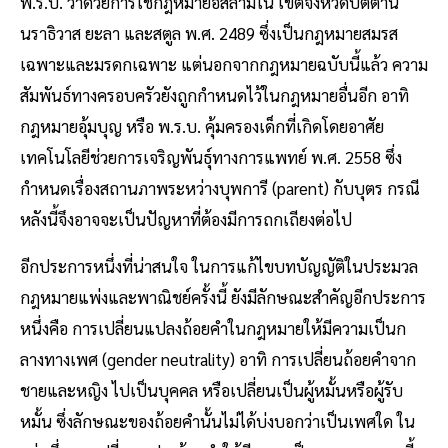
พ.ร.บ. ว่าด้วยการใช้กฎหมายอิสลามใน เขตจังหวัดปัตตานี
นราธิวาส ยะลา และสตูล พ.ศ. 2489 ซึ่งเป็นกฎหมายสมรส
เฉพาะและมรดกเฉพาะ แต่นอกจากกฎหมายฉบับนี้แล้ว ความ
สัมพันธ์ทางครอบครัวยังถูกกำหนดไว้ในกฎหมายอื่นอีก อาทิ
กฎหมายอุ้มบุญ หรือ พ.ร.บ. คุ้มครองเด็กที่เกิดโดยอาศัย
เทคโนโลยีช่วยการเจริญพันธุ์ทางการแพทย์ พ.ศ. 2558 ซึ่ง
กำหนดเรื่องสถานภาพระหว่างบุพการี (parent) กับบุตร กรณี
หลังนี้จึงอาจจะเป็นปัญหาที่ต้องมีการถกเถียงต่อไป
อีกประการหนึ่งที่น่าสนใจ ในการแก้ไขบทบัญญัติในประมวล
กฎหมายแพ่งและพาณิชย์ครั้งนี้ ยังมีลักษณะสำคัญอีกประการ
หนึ่งคือ การเปลี่ยนแปลงถ้อยคำในกฎหมายให้มีความเป็นก
ลางทางเพศ (gender neutrality) อาทิ การเปลี่ยนถ้อยคำจาก
ชายและหญิง ไปเป็นบุคคล หรือเปลี่ยนเป็นผู้หมั้นหรือผู้รับ
หมั้น ซึ่งลักษณะของถ้อยคำนั้นไม่ได้บ่งบอกว่าเป็นเพศใด ใน