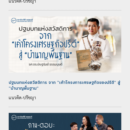
แนวคิด-ปรัชญา
ปฐมบทแห่งสวัสดิการ จาก “เค้าโครงการเศรษฐกิจของปรีดี” สู่
“บำนาญพื้นฐาน”
แนวคิด-ปรัชญา