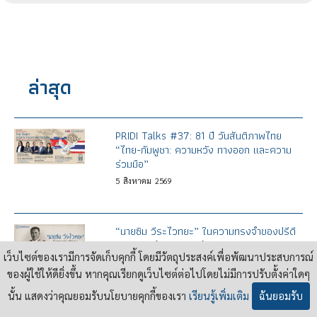
ล่าสุด
PRIDI Talks #37: 81 ปี วันสันติภาพไทย
“ไทย-กัมพูชา: ความหวัง ทางออก และความ
ร่วมมือ”
5
สิงหาคม
2569
“นายซิม วีระไวทยะ” ในความทรงจำของปรีดี
พนมยงค์ (พ.ศ.2486)
เว็บไซต์ของเรามีการจัดเก็บคุกกี้ โดยมีวัตถุประสงค์เพื่อพัฒนาประสบการณ์
4
สิงหาคม
2569
ของผู้ใช้ให้ดียิ่งขึ้น หากคุณเรียกดูเว็บไซต์ต่อไปโดยไม่มีการปรับตั้งค่าใดๆ
นั้น แสดงว่าคุณยอมรับนโยบายคุกกี้ของเรา
เรียนรู้เพิ่มเติม
ฉันยอมรับ