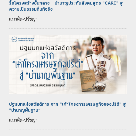
รื้อโครงสร้างชั้นกลาง - บำนาญประกันสังคมสูตร “CARE” สู่
ความเป็นธรรมที่แท้จริง
แนวคิด-ปรัชญา
ปฐมบทแห่งสวัสดิการ จาก “เค้าโครงการเศรษฐกิจของปรีดี” สู่
“บำนาญพื้นฐาน”
แนวคิด-ปรัชญา