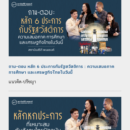
ถาม-ตอบ หลัก 6 ประการกับรัฐสวัสดิการ : ความเสมอภาค
การศึกษา และเศรษฐกิจไทยในวันนี้
แนวคิด-ปรัชญา