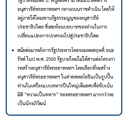
รัฐบาลจอมพล ป. พิบูลสงคราม ได้มีแนวคิดสร้าง
อนุสาวรีย์พระยาพหลฯ กลางถนนราชดำเนิน โดยให้
อยู่ภายใต้โดมพานรัฐธรรมนูญของอนุสาวรีย์
ประชาธิปไตย ซึ่งสะท้อนบทบาทของท่านในการ
เปลี่ยนแปลงการปกครองไปสู่ประชาธิปไตย
สมัยต่อมาหลังการรัฐประหารโดยจอมพลสฤษดิ์ ธนะ
รัชต์ ในป พ.ศ. 2500 รัฐบาลใหม่ไม่ได้สานต่อโครงกา
รดสร้างอนุสาวรีย์พระยาพหลฯ โดยเลือกที่จะสร้าง
อนุสาวรีย์พระยาพหลฯ ในค่ายพหลโยธินเป็นรูปปั้น
ท่านในเครื่องแบบทหารปืนใหญ่เต็มยศเพื่อขับเน้น
มิติ “ความเป็นทหาร” ของพระยาพหลฯ มากกว่าจะ
เป็นนักอภิวัฒน์