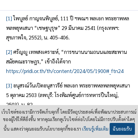
[1]
ไพบูลย์ กาญจนพิบูลย์, 111 ปี ฯพณฯ พลเอก พระยาพหล
พลพยุหเสนา “เชษฐบุรุษ” 29 มีนาคม 2541 (กรุงเทพฯ:
สุขภาพใจ, 2552), น. 405-406.
[2]
ศรัญญู เทพสงเคราะห์, “การขนานนามถนนและสะพาน
สมัยคณะราษฎร,” เข้าถึงได้จาก
https://pridi.or.th/th/content/2024/05/1900#_ftn24
[3]
อนุสรณ์วันเปิดอนุสาวรีย์ พลเอก พระยาพหลพลพยุหเสนา
5 ตุลาคม 2503 (ลพบุรี: โรงพิมพ์ศูนย์การทหารปืนใหญ่,
2503), น. 82.
เว็บไซต์ของเรามีการจัดเก็บคุกกี้ โดยมีวัตถุประสงค์เพื่อพัฒนาประสบการณ์
[4]
สุธาชัย ยิ้มประเสริฐ, แผนชิงชาติไทย ว่าด้วยรัฐและการต่อ
ของผู้ใช้ให้ดียิ่งขึ้น หากคุณเรียกดูเว็บไซต์ต่อไปโดยไม่มีการปรับตั้งค่าใดๆ
ต้านรัฐ สมัยจอมพล ป. พิบูลสงคราม ครั้งที่สอง (พ.ศ. 2491-
นั้น แสดงว่าคุณยอมรับนโยบายคุกกี้ของเรา
เรียนรู้เพิ่มเติม
ฉันยอมรับ
2500), พิมพ์ครั้งที่ 3 (กรุงเทพฯ: พี.เพรส, 2553), น. 327-329.