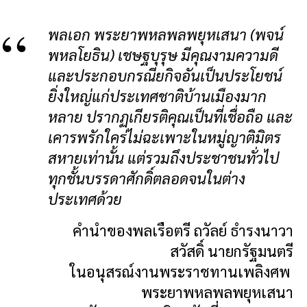
พลเอก พระยาพหลพลพยุหเสนา (พจน์
พหลโยธิน) เชษฐบุรุษ มีคุณงามความดี
และประกอบกรณียกิจอันเป็นประโยชน์
ยิ่งใหญ่แก่ประเทศชาติบ้านเมืองมาก
หลาย ปรากฏเกียรติคุณเป็นที่เชื่อถือ และ
เคารพรักใคร่ไม่ฉะเพาะในหมู่ญาติมิตร
สหายเท่านั้น แต่รวมถึงประชาชนทั่วไป
ทุกชั้นบรรดาศักดิ์ตลอดจนในต่าง
ประเทศด้วย
คำนำของพลเรือตรี ถวัลย์ ธำรงนาวา
สวัสดิ์ นายกรัฐมนตรี
ในอนุสรณ์งานพระราชทานเพลิงศพ
พระยาพหลพลพยุหเสนา