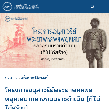
ข้าม
ไป
ยัง
เนื้อหา
หลัก
บทความ
•
เกร็ดประวัติศาสตร์
โครงการอนุสาวรีย์พระยาพหลพล
พยุหเสนากลางถนนราชดำเนิน (ที่ไม่
ได้สร้าง)