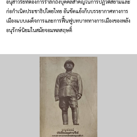
อนุสาวรีย์ที่ต้องการรำลึกถึงบุคคลสำคัญในการปฏิวัติสยามและ
ก่อกำเนิดประชาธิปไตยไทย อันขัดแย้งกับบรรยากาศทางการ
เมืองแบบเผด็จการและการฟื้นฟูบทบาททางการเมืองของพลัง
อนุรักษ์นิยมในสมัยจอมพลสฤษดิ์