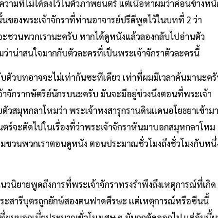
ด้วยความที่ไม่ได้ลงไว้ในตัวภาพยนตร์ แต่เนื้อหาผมว่าค่อนข้างหนั
ของพระเจ้าจักราที่ท่านอาจารย์ปรีดีพูดไว้ในบทที่ 2 ว่า
จะชวนพวกเรานะครับ หากได้ดูหนังแล้วลองกลับไปอ่านตัว
ว่าน่าสนใจมากกับตัวละครที่เป็นพระเจ้าจักราตัวละครนี้
กับตัวบทอาจจะไม่เท่ากันซะทีเดียว เท่าที่ผมมีเวลาค้นมานะคร
าจักรากษัตริย์นักรบนะครับ มันจะมีอยู่ช่วงนึงตอนที่พระเจ้า
บตัวสมุหกลาโหมว่า พระเจ้าหงสารุกรานดินแดนอโยธยาเข้าม
นตร์จะตัดไปในเรื่องที่ว่าพระเจ้าจักราหันมาบอกสมุหกลาโหม
๋ยวผมชวนพวกเราตอนดูหนัง ตอนประมาณชั่วโมงถึงชั่วโมงกับหนึ่
นวนิยายพูดถึงการที่พระเจ้าจักราทรงรำพึงถึงเหตุการณ์ที่เกิด
่พระสารีบุตรถูกยักษ์สองตนฟาดศีรษะ แต่เหตุการณ์หรือซีนนี้
ี่ผมบอกเนี่ยประมาณชั่วโมงเศษ ๆ มันถูกตัดออกไป แต่อันนี้