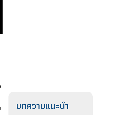
น
บทความแนะนำ
ม