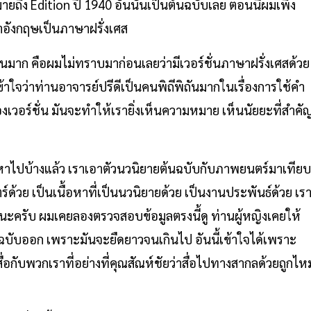
ยถึง Edition ปี 1940 อันนั้นเป็นต้นฉบับเลย ตอนนี้ผมเพิ่ง
อังกฤษเป็นภาษาฝรั่งเศส
้นมาก คือผมไม่ทราบมาก่อนเลยว่ามีเวอร์ชั่นภาษาฝรั่งเศสด้วย
ใจว่าท่านอาจารย์ปรีดีเป็นคนพิถีพิถันมากในเรื่องการใช้คำ
งเวอร์ชั่น มันจะทำให้เรายิ่งเห็นความหมาย เห็นนัยยะที่สำคั
เนื้อหาไปบ้างแล้ว เราเอาตัวนวนิยายต้นฉบับกับภาพยนตร์มาเทียบ
์ด้วย เป็นเนื้อหาที่เป็นนวนิยายด้วย เป็นงานประพันธ์ด้วย เร
นะครับ ผมเคยลองตรวจสอบข้อมูลตรงนี้ดู ท่านผู้หญิงเคยให้
ฉบับออก เพราะมันจะยืดยาวจนเกินไป อันนี้เข้าใจได้เพราะ
อกับพวกเราที่อย่างที่คุณสัณห์ชัยว่าสื่อไปทางสากลด้วยถูกไห