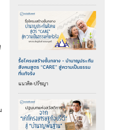
ญ
รื้อโครงสร้างชั้นกลาง - บำนาญประกัน
สังคมสูตร “CARE” สู่ความเป็นธรรม
ที่แท้จริง
า
แนวคิด-ปรัชญา
ม