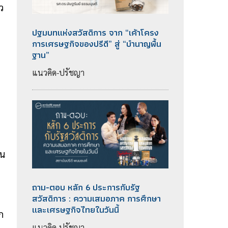
ว
ปฐมบทแห่งสวัสดิการ จาก “เค้าโครง
ย
การเศรษฐกิจของปรีดี” สู่ “บำนาญพื้น
ฐาน”
แนวคิด-ปรัชญา
า
ใน
ถาม-ตอบ หลัก 6 ประการกับรัฐ
สวัสดิการ : ความเสมอภาค การศึกษา
และเศรษฐกิจไทยในวันนี้
ก
แนวคิด-ปรัชญา