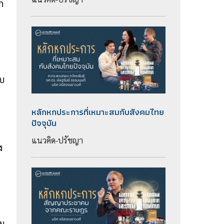
ก
ับ
หลักหกประการที่เหมาะสมกับสังคมไทย
า
ปัจจุบัน
แนวคิด-ปรัชญา
ง
ผม