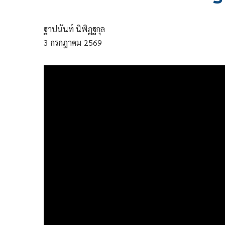
ฐาปนันท์ นิพิฏฐกุล
3
กรกฎาคม
2569