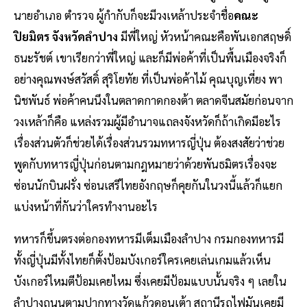
นายอำเภอ ตำรวจ ผู้กำกับก็จะมีวงเหล้าประจำชื่อ
คณะ
ปิยมิตร จังหวัดลำปาง
มีพี่ใหญ่ หัวหน้าคณะคือพันเอกสฤษดิ์
ธนะรัชต์ เขาเรียกว่าพี่ใหญ่ และก็มีพ่อค้าที่เป็นพื้นเมืองจริงก็
อย่างคุณพงษ์สวัสดิ์ สุริโยทัย ที่เป็นพ่อค้าไม้ คุณบุญเที่ยง พา
นิชพันธ์ พ่อค้าคนนึงในตลาดกาดกองต้า ตลาดจีนสมัยก่อนจาก
วงเหล้าก็คือ แหล่งรวมผู้มีอำนาจแถลงจังหวัดก็ถ้าเกิดมีอะไร
เรื่องส่วนตัวก็ช่วยได้เรื่องส่วนรวมทหารญี่ปุ่น ต้องสงสัยว่าช่วย
พูดกับทหารญี่ปุ่นก่อนตามกฎหมายว่าด้วยพันธมิตรเรื่องจะ
ซ่อนนักบินฝรั่ง ซ่อนเสรีไทยอังกฤษก็คุยกันในวงนี้แล้วก็แยก
แบ่งหน้าที่กันว่าใครทำงานอะไร
ทหารก็ขึ้นตรงต่อกองทหารมีเต็มเมืองลำปาง กรมกองทหารมี
ทั้งญี่ปุ่นมีทั้งไทยก็ตั้งป้อมบังเกอร์ใครเคยเล่นเกมแล้วเห็น
บังเกอร์ไหมตีป้อมเคยไหม ซึ่งเคยมีป้อมแบบนั้นจริง ๆ เลยใน
ลำปางถนนตามปากทางวัดแก้วดอนเต้า สถานีรถไฟมันเคยมี