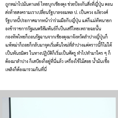
ถูกพม่าไปมันดาเลย์ ไทยบุกเชียงตุง ช่วยป้องกันสิ่งที่ญี่ปุ่น ตอน
ส่งท้ายสงครามเราเปลี่ยนรัฐบาลจอมพล ป. เป็นควง อภัยวงศ์
รัฐบาลนี้ประกาศฉากหน้าว่าร่วมมือกับญี่ปุ่น แต่ก็แม่ทัพนายก
องข้าราชการรัฐมนตรีสัมพันธ์ก็เป็นเสรีไทยเพราะฉะนั้น
กองทัพไทยก็ถอนรัฐฉานจากเชียงตุงมาจังหวัดลำปางญี่ปุ่นก็
แพ้พม่าก็ถอยก็กลับมาจุดเริ่มต้นใหม่ที่ลำปางแต่คราวนี้ก็ไม่ได้
เป็นพันธมิตร ในทางปฏิบัติก็เริ่มเป็นศัตรู ทำไปทำมาใคร ๆ ก็
ต้องมาลำปาง ก็เสบียงก็อยู่ที่นี่แล้ว เครื่องใช้ไม้สอย น้ำมันเชื้อ
เพลิงก็ต้องมารวมกันที่นี่