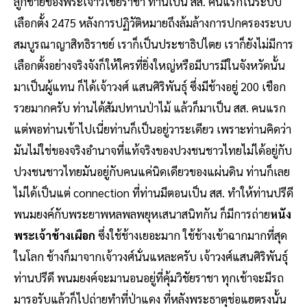
ลูกชายของพระเจ้าวิไชยราชา ท่านเป็น สส. คนแรกในระบบ
เลือกตั้ง 2475 หลังการปฏิวัติหมายถึงล้มล้างการปกครองระบบ
สมบูรณาญาสิทธิราชย์ เราก็เป็นประชาธิปไตย เราก็ยังไม่มีการ
เลือกตั้งอย่างจริงจังก็ให้ใครที่ยิ่งใหญ่หรือมีบารมีในจังหวัดนั้น
มาเป็นผู้แทน ก็ได้เจ้าวงศ์ แสนศิริพันธุ์ ซึ่งมีช้างอยู่ 200 เชือก
รวยมากครับ ท่านได้สัมปทานป่าไม้ แล้วก็มาเป็น สส. คนแรก
แต่พอท่านเข้าไปเนี่ยท่านก็เป็นอยู่วาระเดียว เพราะท่านคิดว่า
มันไม่ใช่ของจริงอำนาจที่แท้จริงของปวงชนชาวไทยไม่ได้อยู่กับ
ปวงชนชาวไทยมันอยู่กับคนแค่นิดเดียวของแผ่นดิน ท่านก็เลย
ไม่ได้เป็นแต่ connection ที่ท่านมีตอนเป็น สส. ทำให้ท่านปรีดี
พนมยงค์กับพระยาพหลพลพยุหเสนาสนิทกัน ก็มีการถ่าย
หนัง
พระเจ้าช้างเผือก
ซึ่งใช้ช้างเยอะมาก ใช้ช้างเข้าฉากมากที่สุด
ในโลก ช้างก็มาจากเจ้าวงศ์นั่นแหละครับ เจ้าวงศ์แสนศิริพันธุ์
ท่านปรีดี พนมยงค์จะมานอนอยู่ที่คุ้มวิชัยราชา ทุกเช้าจะมีรถ
มารอรับแล้วก็ไปถ่ายทำที่ป่าแดง ที่หลังพระธาตุช่อแฮตรงนั้น