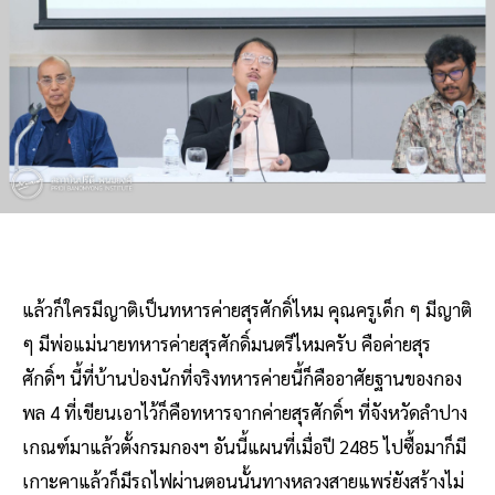
แล้วก็ใครมีญาติเป็นทหารค่ายสุรศักดิ์ไหม คุณครูเด็ก ๆ มีญาติ
ๆ มีพ่อแม่นายทหารค่ายสุรศักดิ์มนตรีไหมครับ คือค่ายสุร
ศักดิ์ฯ นี้ที่บ้านป่องนักที่จริงทหารค่ายนี้ก็คืออาศัยฐานของกอง
พล 4 ที่เขียนเอาไว้ก็คือทหารจากค่ายสุรศักดิ์ฯ ที่จังหวัดลำปาง
เกณฑ์มาแล้วตั้งกรมกองฯ อันนี้แผนที่เมื่อปี 2485 ไปซื้อมาก็มี
เกาะคาแล้วก็มีรถไฟผ่านตอนนั้นทางหลวงสายแพร่ยังสร้างไม่