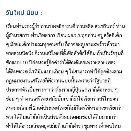
วันใหม่ นิยม
:
เรียนท่านรองผู้ว่า ท่านรองอธิการบดี ท่านอดีต สว.ชรินทร์ ท่าน
ผู้อำนวยการ ท่านวิทยากร เรียน ผอ.ร.ร.ทุกท่าน ครู สวัสดีเด็ก
ๆ มัธยมเด็กประถมทุกคนครับ ก็อาจจะดูเอามะพร้าวห้าวมา
ขายสวนนิดนึง ก็งานเสรีไทยที่ตั้งชื่อหัวข้อใต้ดิน ถ้าเป็นวัยรุ่นก็
ซักแบบ 10 ปีก่อนจะรู้จักคำว่าใต้ดินดีเลยเพราะค่ายเพลง
ใต้ดินของอะไรที่มันแบบเถื่อน ๆ ไม่สามารถทำได้ถูกต้องตาม
กฎหมายงานเสรีไทยก็คืองานแบบนั้นเพราะว่ารัฐบาลที่
ประกาศตัวเป็นทางการว่าต้องร่วมญี่ปุ่นแต่เราก็ต้องหลบ ๆ
ซ่อน ๆ ทำงานเสรีไทย สมัยนั้นเขาก็ยังไม่เรียกว่าเสรีไทยจน
สงครามโลกที่ 2 แต่ประเทศไทยก็ไม่มีใครใช้หรอกเขาเรียกว่า
พวกใต้ดินแล้วก็ถ้าเป็นส่วนตัวผมเองผมชอบใต้ดินมากกว่า
ทำให้ได้อารมณ์ของยุคสมัยดี แล้วก็คำว่า ชุมทาง เด็กคนไหน