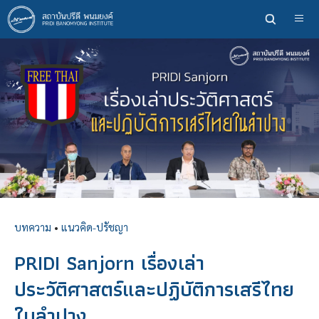
ข้าม
ไป
ยัง
เนื้อหา
หลัก
บทความ
•
แนวคิด-ปรัชญา
PRIDI Sanjorn เรื่องเล่า
ประวัติศาสตร์และปฏิบัติการเสรีไทย
ในลำปาง