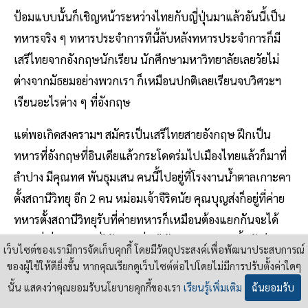
ป้อมแบบนั้นก็เชิญหน้าระหว่างไทยกับญี่ปุ่นมาแล้วอันนี้เป็น
ทหารจริง ๆ ทหารประจำการทีนี้ลับหลังทหารประจำการก็มี
เสรีไทยจากอังกฤษนักเรียน นักศึกษามหาวิทยาลัยเลยวัยไม่
ต่างจากมัธยมอย่างพวกเรา ก็เหมือนปกติเลยเรียนจบวิศวะฯ
เรียนอะไรต่าง ๆ ที่อังกฤษ
แต่พอเกิดสงครามฯ สมัครเป็นเสรีไทยสายอังกฤษ ฝึกเป็น
ทหารที่อังกฤษที่อินเดียแล้วกระโดดร่มไปเมืองไทยแล้วก็มาที่
ลำปาง มีคุณทศ พันธุมเสน คนนี้ไปอยู่ที่โรงงานน้ำตาลเกาะคา
ตั้งสถานีวิทยุ อีก 2 คน หม่อมเจ้าจีริดนัย คุณบุญส่งก็อยู่ที่ค่าย
ทหารตั้งสถานีวิทยุรับที่ค่ายทหารก็เหมือนต้องแยกกันจะได้
แบบที่ญี่ปุ่นจับ 1 ที่ได้อีก 1 ที่จะได้ยังอยู่ประมาณนี้แล้วก็ถาม
เว็บไซต์ของเรามีการจัดเก็บคุกกี้ โดยมีวัตถุประสงค์เพื่อพัฒนาประสบการณ์
ว่าสถานีวิทยุพรุ่งนี้ทำอะไรก็ฝากส่งข่าว เมื่อกี้มีน้องกล่าว
ของผู้ใช้ให้ดียิ่งขึ้น หากคุณเรียกดูเว็บไซต์ต่อไปโดยไม่มีการปรับตั้งค่าใดๆ
Speech ว่ามีการส่งข่าวก็รวบรวมข่าวส่งข่าวเมื่อกี้บอกแล้ว
นั้น แสดงว่าคุณยอมรับนโยบายคุกกี้ของเรา
เรียนรู้เพิ่มเติม
ฉันยอมรับ
สถานีมีที่ค่ายทหารกับโรงงานน้ำตาล ทีนี้ไปสืบแล้วหาขาวยังไง