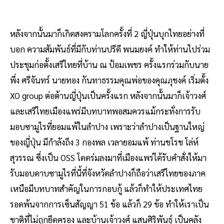
หลังจากนั้นมาก็เกิดสงครามโลกครั้งที่ 2 ญี่ปุ่นบุกไทยอย่างที่
บอก ความสัมพันธ์ที่มีกับท่านปรีดี พนมยงค์ ทำให้ท่านไปร่วม
ประชุมก่อตั้งเสรีไทยที่บ้าน ณ ป้อมเพชร ครั้งแรกร่วมกับนาย
พึ่ง ศรีจันทร์ นายทอง กันทาธรรมคุณพ่อของคุณภุชงค์ เริ่มตั้ง
XO group ต่อต้านญี่ปุ่นเป็นครั้งแรก หลังจากนั้นมาก็เจ้าวงศ์
และเสรีไทยเมืองแพร่มีบทบาทพอสมควรแม้กระทั่งการรับ
มอบซามูไรที่ยอมแพ้ในลำปาง เพราะว่าลำปางเป็นฐานใหญ่
ของญี่ปุ่น มีกำลังถึง 3 กองพล เวลายอมแพ้ ท่านชโรช โล่ห์
สุวรรณ ซึ่งเป็น OSS โดดร่มลงมาที่เมืองแพร่ได้รับคำสั่งให้มา
รับมอบดาบซามูไรที่นี้ที่จังหวัดลำปางก็ถือว่าเสรีไทยของภาค
เหนือมีบทบาทสำคัญในการกอบกู้ แล้วก็ทำให้ประเทศไทย
รอดพ้นจากการเซ็นสัญญา 51 ข้อ แล้วก็ 29 ข้อ ทำให้เราเป็น
ชาติที่ไม่ถูกยึดครอง และบ้านเจ้าวงศ์ แสนศิริพันธุ์ เป็นคลัง