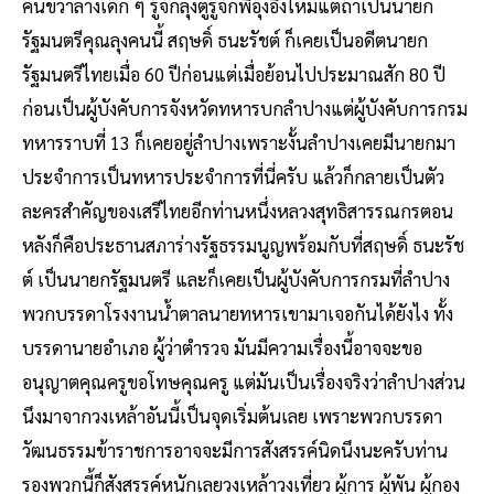
คนขวาล่างเด็ก ๆ รู้จักลุงตู่รู้จักพี่อุ๊งอิ๊งไหมแต่ถ้าเป็นนายก
รัฐมนตรีคุณลุงคนนี้ สฤษดิ์ ธนะรัชต์ ก็เคยเป็นอดีตนายก
รัฐมนตรีไทยเมื่อ 60 ปีก่อนแต่เมื่อย้อนไปประมาณสัก 80 ปี
ก่อนเป็นผู้บังคับการจังหวัดทหารบกลำปางแต่ผู้บังคับการกรม
ทหารราบที่ 13 ก็เคยอยู่ลำปางเพราะงั้นลำปางเคยมีนายกมา
ประจำการเป็นทหารประจำการที่นี่ครับ แล้วก็กลายเป็นตัว
ละครสำคัญของเสรีไทยอีกท่านหนึ่งหลวงสุทธิสารรณกรตอน
หลังก็คือประธานสภาร่างรัฐธรรมนูญพร้อมกับที่สฤษดิ์ ธนะรัช
ต์ เป็นนายกรัฐมนตรี และก็เคยเป็นผู้บังคับการกรมที่ลำปาง
พวกบรรดาโรงงานน้ำตาลนายทหารเขามาเจอกันได้ยังไง ทั้ง
บรรดานายอำเภอ ผู้ว่าตำรวจ มันมีความเรื่องนี้อาจจะขอ
อนุญาตคุณครูขอโทษคุณครู แต่มันเป็นเรื่องจริงว่าลำปางส่วน
นึงมาจากวงเหล้าอันนี้เป็นจุดเริ่มต้นเลย เพราะพวกบรรดา
วัฒนธรรมข้าราชการอาจจะมีการสังสรรค์นิดนึงนะครับท่าน
รองพวกนี้ก็สังสรรค์หนักเลยวงเหล้าวงเที่ยว ผู้การ ผู้พัน ผู้กอง