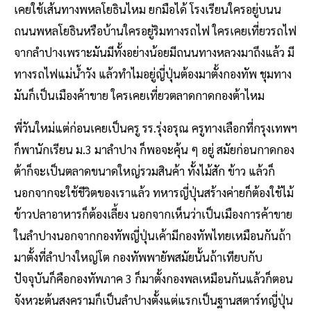
เคยใช้เส้นทางพหลโยธินไหม ยกมือได้ โรงเรียนใครอยู่บนน
ถนนพหลโยธินหรือบ้านใครอยู่ริมทางรถไฟ ใครเคยเที่ยวรถไฟ
จากลำปางเพราะมันมีทั้งอย่างน้อยมีถนนทางหลวงมาถึงแล้ว มี
ทางรถไฟแม่น้ำวัง แล้วทำไมอยู่ญี่ปุ่นต้องมาตั้งกองทัพ ชุมทาง
มันก็เป็นเมืองค้าขาย ใครเคยเที่ยวตลาดกาดกองต้าไหม
พี่วันใหม่แต่ก่อนเคยเป็นครู รร.รุ่งอรุณ ครูทางเลือกที่กรุงเทพฯ
ก็พานักเรียน ม.3 มาลำปาง ก็พอจะคุ้น ๆ อยู่ สมัยก่อนกาดกอง
ต้าก็จะเป็นตลาดขนาดใหญ่รวมสินค้า ทั้งไม้สัก ข้าว แล้วก็
นอกจากจะใช้ชีวิตของเราแล้ว ทหารญี่ปุ่นสร้างค่ายก็ต้องใช้ไม้
ข้าวปลาอาหารก็ต้องเลี้ยง นอกจากเห็นว่าเป็นเมืองการค้าขาย
ในลำปางนอกจากกองทัพญี่ปุ่นเค้ามีกองทัพไทยเหมือนกันถ้า
มาตั้งที่ลำปางใหญ่โต กองทัพพายัพสมัยนั้นถ้าเทียบกับ
ปัจจุบันก็คือกองทัพภาค 3 ก็มาตั้งกองพลเหมือนกันแล้วก็ตอน
จังหวะต้นสงครามก็เป็นลำปางตั้งแต่แรกเป็นฐานสตาร์ทญี่ปุ่น