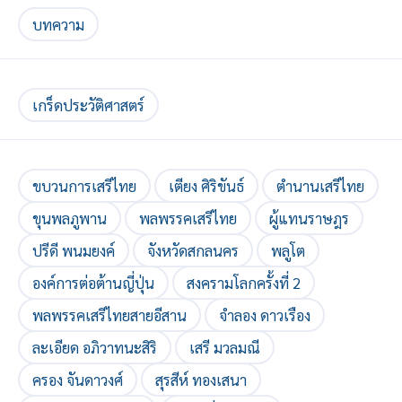
บทความ
เกร็ดประวัติศาสตร์
ขบวนการเสรีไทย
เตียง ศิริขันธ์
ตำนานเสรีไทย
ขุนพลภูพาน
พลพรรคเสรีไทย
ผู้แทนราษฎร
ปรีดี พนมยงค์
จังหวัดสกลนคร
พลูโต
องค์การต่อต้านญี่ปุ่น
สงครามโลกครั้งที่ 2
พลพรรคเสรีไทยสายอีสาน
จำลอง ดาวเรือง
ละเอียด อภิวาทนะสิริ
เสรี มวลมณี
ครอง จันดาวงศ์
สุรสีห์ ทองเสนา