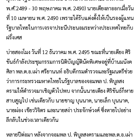
พ.ศ.ิ2489 - 30 พฤษภาคม พ.ศ. 2490) นายเตียงลาออกเมื่อวัน
ที่ 10 เมษายน พ.ศ. 2490 เพราะได้รับแต่งตั้งให้เป็นรองผู้แทน
รัฐบาลไทยในการเจรจาประนีประนอมระหว่างประเทศไทยกับ
ฝรั่งเศส
บ่ายสองโมง วันที่ 12 ธันวาคม พ.ศ. 2495 ขณะที่นายเตียง ศิริ
ขันธ์กําลังประชุมกรรมการนิติบัญญัตินัดพิเศษอยู่ที่บ้านมนังค
ศิลา พล.ต.อ.เผ่า ศรียานนท์ อธิบดีกรมตํารวจและรัฐมนตรีช่วย
ว่าการกระทรวงมหาดไทยในรัฐบาลของจอมพล ป. พิบูลสง
ครามให้ตํารวจมาเชิญตัวไปพบ จากนั้นนายเตียง ศิริขันธ์ก็หาย
สาบสูญไป เช่นเดียวกับ นายชาญ บุนนาค, นายเล็ก บุนนาค,
นายผ่อง เขียววิจิตร และนายสง่า ประจักษ์วงศ์ ซึ่งหายไปอย่าง
ลึกลับในช่วงเวลาเดียวกัน
หลายปีต่อมา หลังจากจอมพล ป. พิบูลสงครามและพล.ต.อ.เผ่า