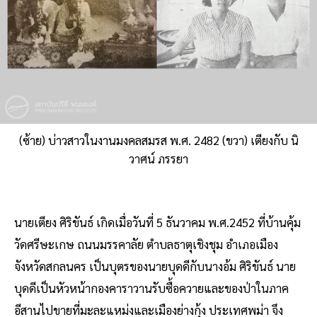
(ซ้าย) บ่าวสาวในงานมงคลสมรส พ.ศ. 2482 (ขวา) เตียงกับ นิ
วาศน์ ภรรยา
นายเตียง ศิริขันธ์ เกิดเมื่อวันที่ 5 ธันวาคม พ.ศ.2452 ที่บ้านคุ้ม
วัดศรีษะเกษ ถนนมรรคาลัย ตําบลธาตุเชิงชุม อําเภอเมือง
จังหวัดสกลนคร เป็นบุตรของนายบุดดีกับนางอ้ม ศิริขันธ์ นาย
บุดดีเป็นหัวหน้ากองคาราวานรับซื้อควายและของป่าในภาค
อีสานไปขายที่มะละแหม่งและเมืองย่างกุ้ง ประเทศพม่า จึง