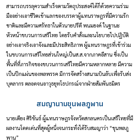
สามารถบรรลุความสําเร็จตามวัตถุประสงค์ได้ก็ด้วยความร่วม
มืออย่างเอาชีวิตเข้าแลกของบรรดาผู้แทนราษฎรที่มีความรัก
ชาติและมีความศรัทธาในตัวนายปรีดี พนมยงค์ ในฐานะ
หัวหน้าขบวนการเสรีไทย โดยรับคําสั่งและนโยบายไปปฏิบัติ
อย่างเอาจริงเอาจังและมีประสิทธิภาพ ผู้แทนราษฎรที่เข้าร่วม
ในขบวนการเสรีไทยส่วนใหญ่เป็นส.ส.จากภาคอีสาน ซึ่งเป็น
พื้นที่ที่ภารกิจของขบวนการเสรีไทยมีความหลากหลาย มีความ
เป็นปึกแผ่นของพลพรรค มีการจัดสร้างสนามบินลับเพื่อรับส่ง
บุคลากร ตลอดจนอาวุธยุทโธปกรณ์จากฝ่ายสัมพันธมิตร
สมญานามขุนพลภูพาน
นายเตียง ศิริขันธ์ ผู้แทนราษฎรจังหวัดสกลนครเป็นเสรีไทยที่มี
ผลงานโดดเด่นที่สุดผู้หนึ่งจนกระทั่งได้รับสมญาว่า “ขุนพลภู
พาน”