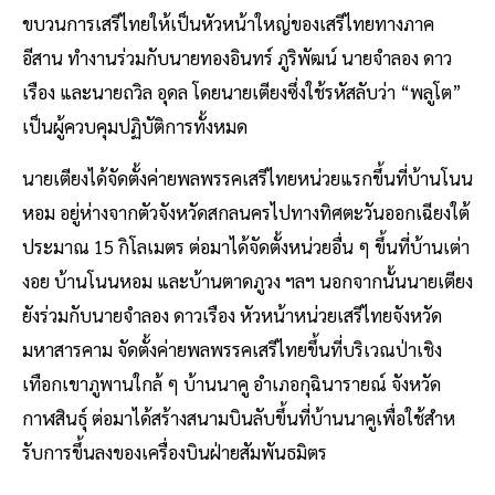
ขบวนการเสรีไทยให้เป็นหัวหน้าใหญ่ของเสรีไทยทางภาค
อีสาน ทํางานร่วมกับนายทองอินทร์ ภูริพัฒน์ นายจําลอง ดาว
เรือง และนายถวิล อุดล โดยนายเตียงซึ่งใช้รหัสลับว่า “พลูโต”
เป็นผู้ควบคุมปฏิบัติการทั้งหมด
นายเตียงได้จัดตั้งค่ายพลพรรคเสรีไทยหน่วยแรกขึ้นที่บ้านโนน
หอม อยู่ห่างจากตัวจังหวัดสกลนครไปทางทิศตะวันออกเฉียงใต้
ประมาณ 15 กิโลเมตร ต่อมาได้จัดตั้งหน่วยอื่น ๆ ขึ้นที่บ้านเต่า
งอย บ้านโนนหอม และบ้านตาดภูวง ฯลฯ นอกจากนั้นนายเตียง
ยังร่วมกับนายจําลอง ดาวเรือง หัวหน้าหน่วยเสรีไทยจังหวัด
มหาสารคาม จัดตั้งค่ายพลพรรคเสรีไทยขึ้นที่บริเวณป่าเชิง
เทือกเขาภูพานใกล้ ๆ บ้านนาคู อําเภอกุฉินารายณ์ จังหวัด
กาฬสินธุ์ ต่อมาได้สร้างสนามบินลับขึ้นที่บ้านนาคูเพื่อใช้สําห
รับการขึ้นลงของเครื่องบินฝ่ายสัมพันธมิตร