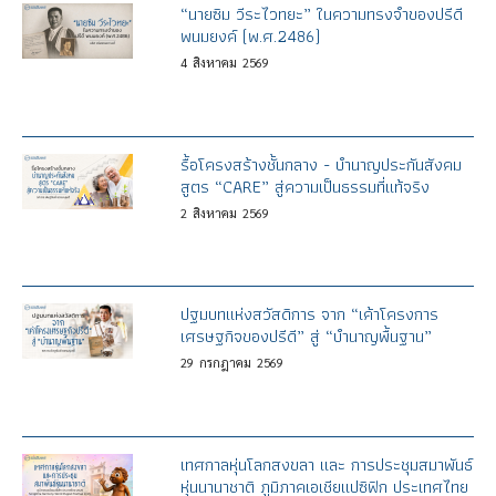
“นายซิม วีระไวทยะ” ในความทรงจำของปรีดี
พนมยงค์ (พ.ศ.2486)
4
สิงหาคม
2569
รื้อโครงสร้างชั้นกลาง - บำนาญประกันสังคม
สูตร “CARE” สู่ความเป็นธรรมที่แท้จริง
2
สิงหาคม
2569
ปฐมบทแห่งสวัสดิการ จาก “เค้าโครงการ
เศรษฐกิจของปรีดี” สู่ “บำนาญพื้นฐาน”
29
กรกฎาคม
2569
เทศกาลหุ่นโลกสงขลา และ การประชุมสมาพันธ์
หุ่นนานาชาติ ภูมิภาคเอเชียแปซิฟิก ประเทศไทย