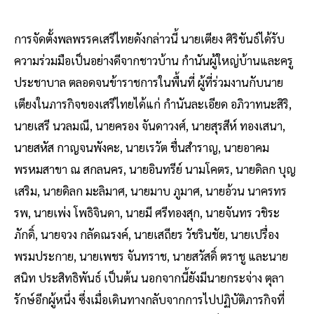
การจัดตั้งพลพรรคเสรีไทยดังกล่าวนี้ นายเตียง ศิริขันธ์ได้รับ
ความร่วมมือเป็นอย่างดีจากชาวบ้าน กำนันผู้ใหญ่บ้านและครู
ประชาบาล ตลอดจนข้าราชการในพื้นที่ ผู้ที่ร่วมงานกับนาย
เตียงในภารกิจของเสรีไทยได้แก่ กำนันละเอียด อภิวาทนะสิริ,
นายเสรี นวลมณี, นายครอง จันดาวงศ์, นายสุรสีห์ ทองเสนา,
นายสหัส กาญจนพังคะ, นายเรวัต ชื่นสำราญ, นายอาคม
พรหมสาขา ณ สกลนคร, นายอินทรีย์ นามโคตร, นายดิลก บุญ
เสริม, นายดิลก มะลิมาศ, นายมาบ ภูมาศ, นายอ้วน นาครทร
รพ, นายเพ่ง โพธิจินดา, นายมี ศรีทองสุก, นายจันทร วชิระ
ภักดิ์, นายจวง กลัดณรงค์, นายเสถียร วัชรินชัย, นายเปรื่อง
พรมประกาย, นายเพชร จันทราช, นายสวัสดิ์ ตราชู และนาย
สนิท ประสิทธิพันธ์ เป็นต้น นอกจากนี้ยังมีนายกระจ่าง ตุลา
รักษ์อีกผู้หนึ่ง ซึ่งเมื่อเดินทางกลับจากการไปปฏิบัติภารกิจที่