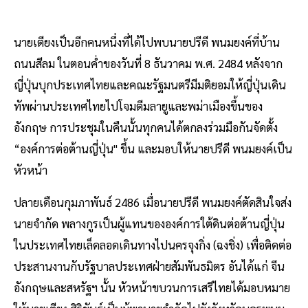
นายเตียงเป็นอีกคนหนึ่งที่ได้ไปพบนายปรีดี พนมยงค์ที่บ้าน
ถนนสีลม ในตอนค่ําของวันที่ 8 ธันวาคม พ.ศ. 2484 หลังจาก
ญี่ปุ่นบุกประเทศไทยและคณะรัฐมนตรีมีมติยอมให้ญี่ปุ่นเดิน
ทัพผ่านประเทศไทยไปโจมตีมลายูและพม่าเมืองขึ้นของ
อังกฤษ การประชุมในคืนนั้นทุกคนได้ตกลงร่วมมือกันจัดตั้ง
“องค์การต่อต้านญี่ปุ่น" ขึ้น และมอบให้นายปรีดี พนมยงค์เป็น
หัวหน้า
ปลายเดือนกุมภาพันธ์ 2486 เมื่อนายปรีดี พนมยงค์ตัดสินใจส่ง
นายจํากัด พลางกูรเป็นผู้แทนขององค์การใต้ดินต่อต้านญี่ปุ่น
ในประเทศไทยเล็ดลอดเดินทางไปนครจุงกิ่ง (ฉงชิ่ง) เพื่อติดต่อ
ประสานงานกับรัฐบาลประเทศฝ่ายสัมพันธมิตร อันได้แก่ จีน
อังกฤษและสหรัฐฯ นั้น หัวหน้าขบวนการเสรีไทยได้มอบหมาย