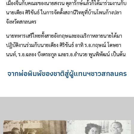
เมืองจีนกับคณะของนายสงวน ตุลารักษ์แล้วก็ได้มาร่วมงานกับ
นายเตียง ศิริขันธ์ ในการจัดตั้งสถานีวิทยุที่บ้านโพนก้างปลา
จังหวัดสกลนคร
นายทหารเสรีไทยทั้งสายอังกฤษและอเมริกาหลายนายได้มา
ปฏิบัติงานร่วมกับนายเตียง ศิริขันธ์ อาทิ ร.อ.กฤษณ์ โตษยา
นนท์, ร.อ.ฉลอง บึงตระกูล และร.อ.อํานวย พูนพิพัฒน์ เป็นต้น
จากพ่อพิมพ์ของชาติสู่ผู้แทนฯชาวสกลนคร