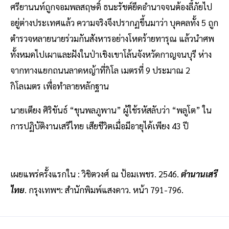
ศรียานนท์ถูกจอมพลสฤษดิ์ ธนะรัชต์ยึดอำนาจจนต้องลี้ภัยไป
อยู่ต่างประเทศแล้ว ความจริงจึงปรากฏขึ้นมาว่า บุคคลทั้ง 5 ถูก
ตํารวจหลายนายร่วมกันสังหารอย่างโหดร้ายทารุณ แล้วนําศพ
ทั้งหมดไปเผาและฝังในป่าเชิงเขาโล้นจังหวัดกาญจนบุรี ห่าง
จากทางแยกถนนลาดหญ้าที่กิโล เมตรที่ 9 ประมาณ 2
กิโลเมตร เพื่อทําลายหลักฐาน
นายเตียง ศิริขันธ์ “ขุนพลภูพาน” ผู้ใช้รหัสลับว่า “พลูโต” ใน
การปฏิบัติงานเสรีไทย เสียชีวิตเมื่อมีอายุได้เพียง 43 ปี
เผยแพร่ครั้งแรกใน : วิชิตวงศ์ ณ ป้อมเพชร. 2546.
ตำนานเสรี
ไทย
. กรุงเทพฯ: สำนักพิมพ์แสงดาว. หน้า 791-796.