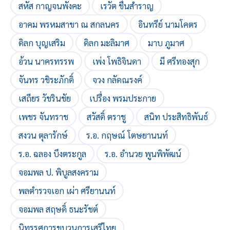
สหัส กาญจนพังคะ
เรวัต ชื่นสำราญ
อาคม พรหมสาขา ณ สกลนคร
อินทรีย์ นามโคตร
ดิลก บุญเสริม
ดิลก มะลิมาศ
มาบ ภูมาศ
อ้วน นาครทรรพ
เพ่ง โพธิจินดา
มี ศรีทองสุก
จันทร วชิระภักดิ์
จวง กลัดณรงค์
เสถียร วัชรินชัย
เปรื่อง พรมประกาย
เพชร จันทราช
สวัสดิ์ ตราชู
สนิท ประสิทธิพันธ์
สงวน ตุลารักษ์
ร.อ. กฤษณ์ โตษยานนท์
ร.อ. ฉลอง บึงตระกูล
ร.อ. อํานวย พูนพิพัฒน์
จอมพล ป. พิบูลสงคราม
พลตำรวจเอก เผ่า ศรียานนท์
จอมพล สฤษดิ์ ธนะรัชต์
นิทรรศการขบวนการเสรีไทย