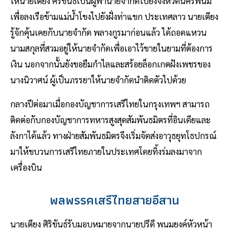
ให้นายเตียง ศิริขันธ์เป็นผู้พานายจำกัดไปยังจังหวัดนครพนม
เพื่อลงเรือข้ามแม่น้ำโขงไปยังฝั่งท่าแขก ประเทศลาว นายเตียง
รู้จักคุ้นเคยกับนายจํากัด พลางกูรมาก่อนแล้ว ได้ถอดแหวน
นามสกุลที่สวมอยู่ให้นายจํากัดเพื่อเอาไว้ขายในยามที่ต้องการ
เงิน นอกจากนั้นยังขอยืมกําไลและสร้อยล็อกเกตฝังเพชรของ
นางนิวาศน์ ผู้เป็นภรรยาให้นายจํากัดนําติดตัวไปด้วย
กลางปีต่อมาเมื่อกองบัญชาการเสรีไทยในกรุงเทพฯ สามารถ
ติดต่อกับกองบัญชาการทหารสูงสุดสัมพันธมิตรที่อินเดียและ
ลังกาได้แล้ว ทางฝ่ายสัมพันธมิตรจึงเริ่มจัดส่งอาวุธยุทโธปกรณ์
มาให้ขบวนการเสรีไทยภายในประเทศโดยทิ้งร่มลงมาจาก
เครื่องบิน
พลพรรคเสรีไทยสายอีสาน
นายเตียง ศิริขันธ์รับมอบหมายจากนายปรีดี พนมยงค์หัวหน้า