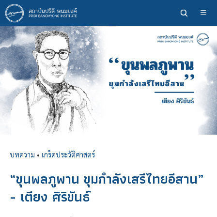
ข้าม
ไป
ยัง
เนื้อหา
หลัก
บทความ
•
เกร็ดประวัติศาสตร์
“ขุนพลภูพาน ขุมกำลังเสรีไทยอีสาน”
- เตียง ศิริขันธ์