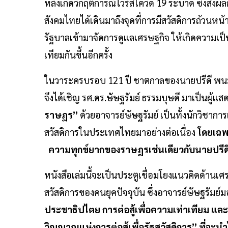
หลังเกิดวิกฤตการณ์ไวรัสโควิด 19 ระบาด ซึ่งส่งผ
สังคมไทยได้เดินมาถึงจุดที่การมีสวัสดิการถ้วนหน้
รัฐบาลเข้ามาจัดการดูแลเศรษฐกิจ ให้เกิดความเป
เทียมกันขึ้นอีกครั้ง
ในวาระครบรอบ 121 ปี ชาตกาลของนายปรีดี พนมย
จึงได้เชิญ รศ.ดร.ษัษฐรัมย์ ธรรมบุษดี มาเป็นผู้
ราษฎร”
ด้วยอาจารย์ษัษฐรัมย์ เป็นทั้งนักวิชากา
สวัสดิการในประเทศไทยมาอย่างต่อเนื่อง
โดยเฉพา
ความทุกข์ยากของราษฎรเช่นเดียวกับนายปรีด
หนังสือเล่มนี้จะเป็นประตูเชื่อมโยงแนวคิดด้านเศ
สวัสดิการของคนยุคปัจจุบัน ซึ่งอาจารย์ษัษฐรัมย์ม
ประชาธิปไตย การต่อสู้เพื่อความเท่าเทียม และ
วิญญาณแห่งการต่อสู้เพื่อรัฐสวัสดิการ” ที่จะ