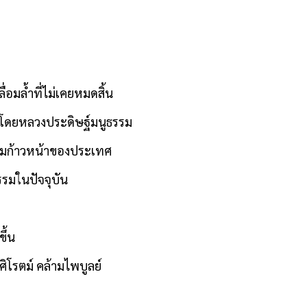
่อมล้ำที่ไม่เคยหมดสิ้น
จ โดยหลวงประดิษฐ์มนูธรรม
ความก้าวหน้าของประเทศ
รรมในปัจจุบัน
ีขึ้น
ศิโรตม์ คล้ามไพบูลย์