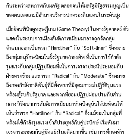
กันระหว่างสหภาพกับมลรัฐ ตลอดจนให้มลรัฐมีรัฐธรรมนูญเป็น
ของตนเองและมีอำนาจบริหารปกครองดินแดนในระดับสูง
เมื่อย้อนพินิจดูทฤษฏีเกม (Game Theory) ในทางรัฐศาสตร์ ตัว
แสดงในระบบการเมืองสันติภาพเมียนมาอาจถูกจัดกลุ่ม
จำแนกออกเป็นพวก “Hardliner” กับ “Soft-liner” ซึ่งหมาย
ถึงกลุ่มอนุรักษนิยมในฝั่งรัฐบาล/กองทัพ ที่เน้นการใช้กำลัง
รุนแรงกับกลุ่มปฏิรูปนิยมที่เน้นการเจรจาประนีประนอมกับ
ฝ่ายตรงข้าม และ พวก “Radical” กับ “Moderate” ซึ่งหมาย
ถึงกองกำลังชาติพันธุ์ที่มีทั้งพวกที่มีอุดมการณ์ปฏิวัติรุนแรง
พร้อมสู้รบกับรัฐบาล และพวกที่ยอมปฏิรูปผ่อนปรนกับส่วน
กลาง วิวัฒนาการสันติภาพเมียนมาห้วงปัจจุบันได้สะท้อนให้
เห็นว่าพวก “Hardliner” กับ “Radical” ซึ่งแม้จะเป็นกลุ่มที่
พร้อมใช้กำลังรุนแรงเข้าสัประยุทธ์กับคู่ปรปักษ์ เริ่มหันมา
เจรจารอมชอมกับคู่ขัดแย้งในอดีตมากขึ้น เช่น การที่กองทัพ