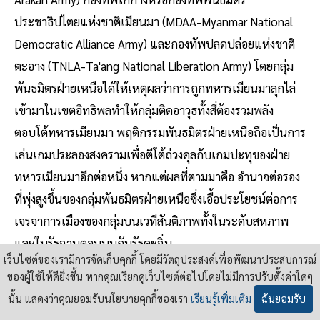
ประชาธิปไตยแห่งชาติเมียนมา (MDAA-Myanmar National
Democratic Alliance Army) และกองทัพปลดปล่อยแห่งชาติ
ตะอาง (TNLA-Ta'ang National Liberation Army) โดยกลุ่ม
พันธมิตรฝ่ายเหนือได้ให้เหตุผลว่าการถูกทหารเมียนมาลุกไล่
เข้ามาในเขตอิทธิพลทำให้กลุ่มติดอาวุธทั้งสี่ต้องรวมพลัง
ตอบโต้ทหารเมียนมา พฤติกรรมพันธมิตรฝ่ายเหนือถือเป็นการ
เล่นเกมประลองสงครามเพื่อตีโต้ถ่วงดุลกับเกมปะทุของฝ่าย
ทหารเมียนมาอีกต่อหนึ่ง หากแต่ผลที่ตามมาคือ อำนาจต่อรอง
ที่พุ่งสูงขึ้นของกลุ่มพันธมิตรฝ่ายเหนือซึ่งเอื้อประโยชน์ต่อการ
เจรจาการเมืองของกลุ่มบนเวทีสันติภาพทั้งในระดับสหภาพ
และในรัฐฉานตอนบนกับรัฐคะฉิ่น
เว็บไซต์ของเรามีการจัดเก็บคุกกี้ โดยมีวัตถุประสงค์เพื่อพัฒนาประสบการณ์
นอกเหนือจากเกมสงครามแล้ว ยังพบเห็นเกมกลยุทธ์ใน
ของผู้ใช้ให้ดียิ่งขึ้น หากคุณเรียกดูเว็บไซต์ต่อไปโดยไม่มีการปรับตั้งค่าใดๆ
ลักษณะอื่นที่ส่งผลกระทบต่อกระบวนการสันติภาพเมียนมา
นั้น แสดงว่าคุณยอมรับนโยบายคุกกี้ของเรา
เรียนรู้เพิ่มเติม
ฉันยอมรับ