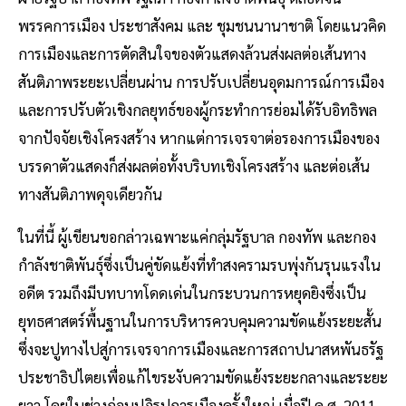
พรรคการเมือง ประชาสังคม และ ชุมชนนานาชาติ โดยแนวคิด
การเมืองและการตัดสินใจของตัวแสดงล้วนส่งผลต่อเส้นทาง
สันติภาพระยะเปลี่ยนผ่าน การปรับเปลี่ยนอุดมการณ์การเมือง
และการปรับตัวเชิงกลยุทธ์ของผู้กระทำการย่อมได้รับอิทธิพล
จากปัจจัยเชิงโครงสร้าง หากแต่การเจรจาต่อรองการเมืองของ
บรรดาตัวแสดงก็ส่งผลต่อทั้งบริบทเชิงโครงสร้าง และต่อเส้น
ทางสันติภาพดุจเดียวกัน
ในที่นี้ ผู้เขียนขอกล่าวเฉพาะแค่กลุ่มรัฐบาล กองทัพ และกอง
กำลังชาติพันธุ์ซึ่งเป็นคู่ขัดแย้งที่ทำสงครามรบพุ่งกันรุนแรงใน
อดีต รวมถึงมีบทบาทโดดเด่นในกระบวนการหยุดยิงซึ่งเป็น
ยุทธศาสตร์พื้นฐานในการบริหารควบคุมความขัดแย้งระยะสั้น
ซึ่งจะปูทางไปสู่การเจรจาการเมืองและการสถาปนาสหพันธรัฐ
ประชาธิปไตยเพื่อแก้ไขระงับความขัดแย้งระยะกลางและระยะ
ยาว โดยในช่วงก่อนปฏิรูปการเมืองครั้งใหญ่ เมื่อปี ค.ศ. 2011