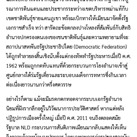
รณาการดินแดนและประชากรระหว่างเขตบริหารพม่าแท้กับ
เขตชาติพันธุ์ชายแดนภูเขา พร้อมเบิกทางให้เมียนมาจัดตั้งรัฐ
เอกราชสำเร็จ ทว่า สารัตถะข้อตกลงปางโหลงที่สัมพันธ์กับสิทธิ
อำนาจปกครองตนเองของชนชาติพันธุ์และความพยายามที่จะ
สถาปนาสหพันธรัฐประชาธิปไตย (Democratic Federation)
ได้ถูกทำลายลงสิ้นเชิงนับตั้งแต่กองทัพทำรัฐประหารเมื่อปี ค.ศ.
1962 พร้อมถูกกดทับแทนที่ด้วยกระบวนการโยงอำนาจเข้าสู่
ศูนย์กลางใต้ร่มรัฐเดี่ยวและระบอบเผด็จการทหารซึ่งกินเวลา
ต่อเนื่องยาวนานกว่าครึ่งศตวรรษ
อย่างไรก็ตาม แม้จะมีมรดกตกทอดจากระบบเอกรัฐอำนาจ
นิยมที่ฝังรากลึกอยู่ในวิวัฒนาการประวัติศาสตร์ หากแต่หลัง
ปฏิรูปการเมืองครั้งใหญ่ เมื่อปี ค.ศ. 2011 จนถึงตลอดสมัย
รัฐบาล NLD กระบวนการสันติภาพเมียนมากลับแสดงให้เห็น
ถึงความก้าวหน้าบางประการ โดยเฉพาะการก่อรูปของสถาบัน