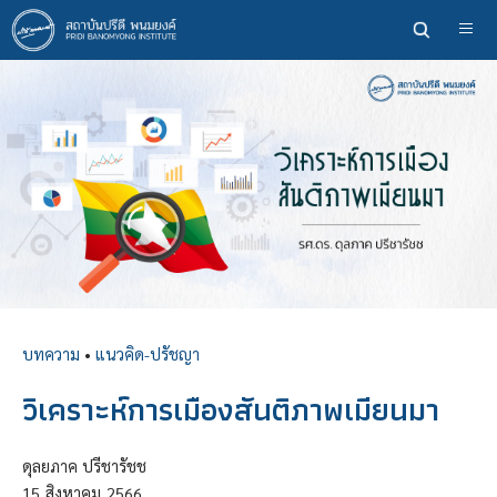
ข้าม
ไป
ยัง
เนื้อหา
หลัก
บทความ
•
แนวคิด-ปรัชญา
วิเคราะห์การเมืองสันติภาพเมียนมา
ดุลยภาค ปรีชารัชช
15
สิงหาคม
2566