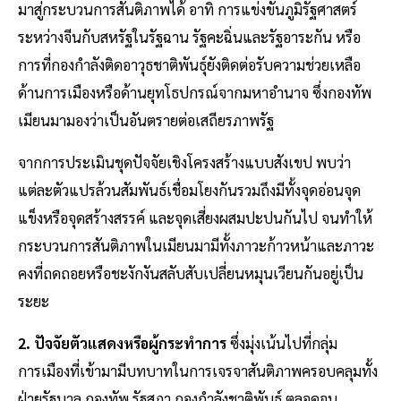
มาสู่กระบวนการสันติภาพได้ อาทิ การแข่งขันภูมิรัฐศาสตร์
ระหว่างจีนกับสหรัฐในรัฐฉาน รัฐคะฉิ่นและรัฐอาระกัน หรือ
การที่กองกำลังติดอาวุธชาติพันธุ์ยังติดต่อรับความช่วยเหลือ
ด้านการเมืองหรือด้านยุทโธปกรณ์จากมหาอำนาจ ซึ่งกองทัพ
เมียนมามองว่าเป็นอันตรายต่อเสถียรภาพรัฐ
จากการประเมินชุดปัจจัยเชิงโครงสร้างแบบสังเขป พบว่า
แต่ละตัวแปรล้วนสัมพันธ์เชื่อมโยงกันรวมถึงมีทั้งจุดอ่อนจุด
แข็งหรือจุดสร้างสรรค์ และจุดเสี่ยงผสมปะปนกันไป จนทำให้
กระบวนการสันติภาพในเมียนมามีทั้งภาวะก้าวหน้าและภาวะ
คงที่ถดถอยหรือชะงักงันสลับสับเปลี่ยนหมุนเวียนกันอยู่เป็น
ระยะ
2. ปัจจัยตัวแสดงหรือผู้กระทำการ
ซึ่งมุ่งเน้นไปที่กลุ่ม
การเมืองที่เข้ามามีบทบาทในการเจรจาสันติภาพครอบคลุมทั้ง
ฝ่ายรัฐบาล กองทัพ รัฐสภา กองกำลังชาติพันธุ์ ตลอดจน