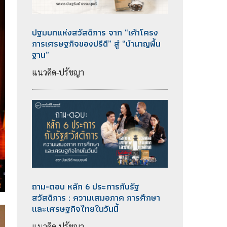
ปฐมบทแห่งสวัสดิการ จาก “เค้าโครง
การเศรษฐกิจของปรีดี” สู่ “บำนาญพื้น
ฐาน”
แนวคิด-ปรัชญา
ถาม-ตอบ หลัก 6 ประการกับรัฐ
สวัสดิการ : ความเสมอภาค การศึกษา
และเศรษฐกิจไทยในวันนี้
แนวคิด-ปรัชญา