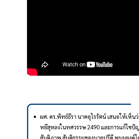
ผศ. ดร.พัทธ์ธีรา นาคอุไรรัตน์ เสนอให้เห็
หยีสุหลงในทศวรรษ 2490 และการแก้ไขปัญ
สันติภาพ สันติธรรมของนายปรีดี พนมยงค์ได้