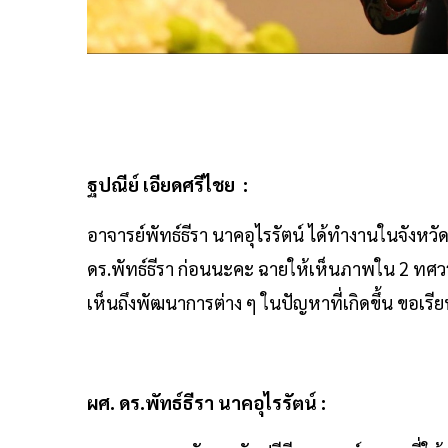
ฐปณีย์ เอียดศรีไชย :
อาจารย์พัทธ์ธีรา นาคอุไรรัตน์ ได้ทำงานในจังหวั
ดร.พัทธ์ธีรา ก่อนนะคะ ฉายให้เห็นภาพใน 2 ทศวร
เห็นถึงพัฒนาการต่าง ๆ ในปัญหาที่เกิดขึ้น ขอเรี
ผศ. ดร.พัทธ์ธีรา นาคอุไรรัตน์ :