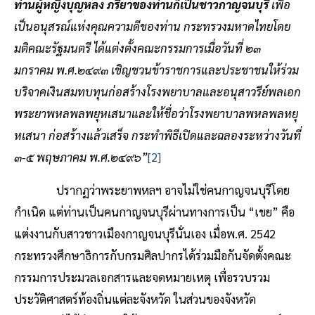
ท่านผู้หญิงบุญหลง ภริยาของท่านก็เป็นชาวกาญจนบุรี
เพื่อ
เป็นอนุสรณ์แห่งคุณความดีของท่าน กระทรวงมหาดไทยโดย
มติคณะรัฐมนตรี ได้แต่งตั้งคณะกรรมการเมื่อวันที่ ๒๓
มกราคม พ.ศ.๒๔๙๓ เชิญชวนข้าราชการและประชาชนให้ร่วม
บริจาคเงินสมทบทุนก่อสร้างโรงพยาบาลและอนุสาวรีย์พลเอก
พระยาพหลพลพยุหเสนาและให้ชื่อว่าโรงพยาบาลพหลพลหยุ
หเสนา ก่อสร้างแล้วเสร็จ กระทำพิธีเปิดและฉลองระหว่างวันที่
๓-๕ พฤษภาคม พ.ศ.๒๔๙๖”
[2]
ปรากฏว่าพระยาพหลฯ อาจไม่ใช่คนกาญจนบุรีโดย
กำเนิด แต่ท่านเป็นคนกาญจนบุรีผ่านทางการเป็น “เขย” คือ
แต่งงานกับสาวชาวเมืองกาญจนบุรีนั่นเอง เมื่อพ.ศ. 2542
กระทรวงศึกษาธิการกับกรมศิลปากรได้ร่วมมือกันจัดตั้งคณะ
กรรมการประมวลเอกสารและจดหมายเหตุ เพื่อรวบรวม
ประวัติศาสตร์ท้องถิ่นแต่ละจังหวัด ในส่วนของจังหวัด