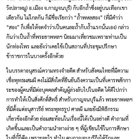
วังปลาหมู) อ.เมือง จ.กาญจนบุรี) กับอีกถ้ำซึ่งอยู่บนเทือกเขา
เดียวกัน ไม่ไกลกัน ก็มีชื่อเรียกว่า “ถ้ำพหลสอง” (ที่มีคำว่า
“สอง” ก็เพื่อให้จดจำว่าเป็นคนละถ้ำกับถ้ำแรกนั่นเอง) กล่าว
กันว่าเป็นถ้ำที่พระยาพหลฯ นิยมมาเที่ยวชมเพราะท่านเป็น
นักท่องไพร และยังว่าเคยใช้เป็นสถานที่ประชุมปรึกษา
ข้าราชการในบางครั้งอีกด้วย
ในบรรดาอนุสรณ์ความทรงจำอดีต สำหรับสังคมไทยที่มีความ
เชื่อพุทธผสมผี คงไม่มีสิ่งใดที่ยืนยันถึงความเป็นที่เคารพสักกา
ระของผู้คนที่มีต่อบุคคลสำคัญผู้ล่วงลับไปในอดีต ได้ดีไปกว่า
การทำให้เป็นสิ่งศักดิ์สิทธิ์ สำหรับกาญจนบุรีแล้ว พระยาพหลฯ
ที่มีตั้งแต่อนุสาวรีย์ พระพุทธรูป ศาลผี และยังมีพิธีกรรม
เกี่ยวข้องอีกด้วย ย่อมสะท้อนในเรื่องนี้ได้เป็นอย่างดี คำถามที่
เกิดขึ้นและเป็นคำถามนำทางง่าย ๆ ที่ผู้เขียนใช้ในการศึกษา
ในที่นี้ก็คือ เพราะอะไร ทำไม คนกาญจนบุรีถึงได้รักและ