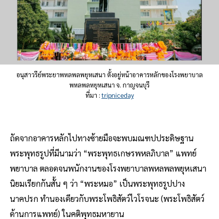
อนุสาวรีย์พระยาพหลพลพยุหเสนา ตั้งอยู่หน้าอาคารหลักของโรงพยาบาล
พหลพลหยุหเสนา จ. กาญจนบุรี
ที่มา :
tripniceday
ถัดจากอาคารหลักไปทางซ้ายมือจะพบมณฑปประดิษฐาน
พระพุทธรูปที่มีนามว่า “พระพุทธเกษรพหลภิบาล” แพทย์
พยาบาล ตลอดจนพนักงานของโรงพยาบาลพหลพลพยุหเสนา
นิยมเรียกกันสั้น ๆ ว่า “พระหมอ” เป็นพระพุทธรูปปาง
นาคปรก ทำนองเดียวกับพระโพธิสัตว์ไวโรจนะ (พระโพธิสัตว์
ด้านการแพทย์) ในคติพุทธมหายาน