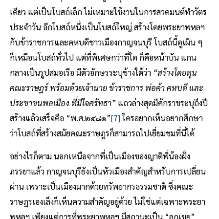
เดียว แต่เป็นโบสถ์เล็ก ไม่เหมาะใช้งานในการสวดมนต์ทำวัตร
ประจำวัน อีกโบสถ์หนึ่งเป็นโบสถ์ใหญ่ สร้างโดยพระยาพหลฯ
กับข้าราชการและคหบดีชาวเมืองกาญจนบุรี โบสถ์นี้ดูเผิน ๆ
ก็เหมือนโบสถ์ทั่วไป แต่ที่พิเศษกว่าที่ใด ก็คือหน้าบัน แกน
กลางเป็นรูปสมอเรือ มีตัวอักษรระบุข้างใต้ว่า
“สร้างโดยทุน
คณะราษฎร์ พร้อมด้วยเจ้านาย ข้าราชการ พ่อค้า คหบดี และ
ประชาชนพลเมือง ที่มีใจศรัทธา”
แถวล่างสุดมีศักราชระบุถึงปี
สร้างแล้วเสร็จคือ “พ.ศ.๒๔๘๑”
[7]
ใครอยากเห็นอยากศึกษา
ว่าโบสถ์ที่สร้างสมัยคณะราษฎรก็สามารถไปเยี่ยมชมที่นี่ได้
อย่างไรก็ตาม นอกเหนือจากที่เป็นเมืองของญาติพี่น้องฝั่ง
ภรรยาแล้ว กาญจนบุรียังเป็นหัวเมืองสำคัญสำหรับการเปลี่ยน
ผ่าน เพราะเป็นเมืองมากด้วยทรัพยากรธรรมชาติ ซึ่งคณะ
ราษฎรเองเล็งก็เห็นความสำคัญอยู่ด้วย ไม่ใช่แต่เฉพาะพระยา
พหลฯ เพียงแต่การที่พระยาพหลฯ มีสถานะเป็น “ลูกเขย”