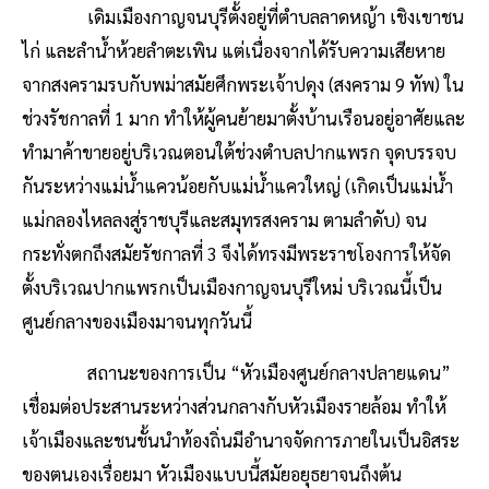
เดิมเมืองกาญจนบุรีตั้งอยู่ที่ตำบลลาดหญ้า เชิงเขาชน
ไก่ และลำน้ำห้วยลำตะเพิน แต่เนื่องจากได้รับความเสียหาย
จากสงครามรบกับพม่าสมัยศึกพระเจ้าปดุง (สงคราม 9 ทัพ) ใน
ช่วงรัชกาลที่ 1 มาก ทำให้ผู้คนย้ายมาตั้งบ้านเรือนอยู่อาศัยและ
ทำมาค้าขายอยู่บริเวณตอนใต้ช่วงตำบลปากแพรก จุดบรรจบ
กันระหว่างแม่น้ำแควน้อยกับแม่น้ำแควใหญ่ (เกิดเป็นแม่น้ำ
แม่กลองไหลลงสู่ราชบุรีและสมุทรสงคราม ตามลำดับ) จน
กระทั่งตกถึงสมัยรัชกาลที่ 3 จึงได้ทรงมีพระราชโองการให้จัด
ตั้งบริเวณปากแพรกเป็นเมืองกาญจนบุรีใหม่ บริเวณนี้เป็น
ศูนย์กลางของเมืองมาจนทุกวันนี้
สถานะของการเป็น “หัวเมืองศูนย์กลางปลายแดน”
เชื่อมต่อประสานระหว่างส่วนกลางกับหัวเมืองรายล้อม ทำให้
เจ้าเมืองและชนชั้นนำท้องถิ่นมีอำนาจจัดการภายในเป็นอิสระ
ของตนเองเรื่อยมา หัวเมืองแบบนี้สมัยอยุธยาจนถึงต้น