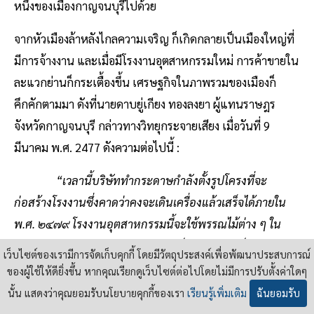
หนึ่งของเมืองกาญจนบุรีไปด้วย
จากหัวเมืองล้าหลังไกลความเจริญ ก็เกิดกลายเป็นเมืองใหญ่ที่
มีการจ้างงาน และเมื่อมีโรงงานอุตสาหกรรมใหม่ การค้าขายใน
ละแวกย่านก็กระเตื้องขึ้น เศรษฐกิจในภาพรวมของเมืองก็
คึกคักตามมา ดังที่นายดาบยู่เกียง ทองลงยา ผู้แทนราษฎร
จังหวัดกาญจนบุรี กล่าวทางวิทยุกระจายเสียง เมื่อวันที่ 9
มีนาคม พ.ศ. 2477 ดังความต่อไปนี้ :
“เวลานี้บริษัททำกระดาษกำลังตั้งรูปโครงที่จะ
ก่อสร้างโรงงานซึ่งคาดว่าคงจะเดินเครื่องแล้วเสร็จได้ภายใน
พ.ศ. ๒๔๗๙ โรงงานอุตสาหกรรมนี้จะใช้พรรณไม้ต่าง ๆ ใน
บริเวณป่าของจังหวัดกาญจนบุรีทำเป็นกระดาษ เป็นการช่วย
เว็บไซต์ของเรามีการจัดเก็บคุกกี้ โดยมีวัตถุประสงค์เพื่อพัฒนาประสบการณ์
อาชีพของพลเมืองให้มีงานทำขึ้นอีกเป็นอันมาก บริเวณป่าไม้
ของผู้ใช้ให้ดียิ่งขึ้น หากคุณเรียกดูเว็บไซต์ต่อไปโดยไม่มีการปรับตั้งค่าใดๆ
อันกว้างขวางในพื้นจังหวัดกาญจนบุรีนี้ แม้ทางฝ่ายรัฐบาลจะ
นั้น แสดงว่าคุณยอมรับนโยบายคุกกี้ของเรา
เรียนรู้เพิ่มเติม
ฉันยอมรับ
ได้คิดทำประโยชน์ก็จะทำได้โดยไม่ยากนัก”
[13]