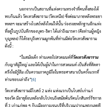
นอกจากเป็นสถานที่แห่งความทรงจำที่คนทั้งสองได้
พบกันแล้ว วัดเทวสังฆาราม (วัดเหนือ) ซึ่งต่อมาภายหลังพระยา
พหลฯ จะมาสร้างโบสถ์หลังใหม่ให้นั้น ร่องรอยหลักฐานอีกแห่ง
ที่อยู่ในรูปบันทึกของบุตร-ธิดา ได้เล่าถึงมารดา (คือท่านผู้หญิง
บุญหลง) ก็ได้ระบุถึงความผูกพันที่ท่านมีต่อวัดเทวสังฆาราม
ดังนี้ :
“ในสมัยเด็ก ท่านเคยไปสวดมนต์ที่
วัดเทวสังฆาราม
กับญาติผู้ใหญ่ และได้เป็นผู้นำในการสวดมนต์ เป็นสิ่งที่ติดตา
ตรึงใจมิรู้ลืม เป็นความภาคภูมิใจในพระศาสนาเป็นครั้งแรกที่
ท่านชอบเล่าถึง”
[6]
วัดเทวสังฆารามมีโบสถ์ 2 แห่ง แห่งแรกเป็นโบสถ์เก่าแก่
ของวัด มีอายุย้อนหลังกลับไปจนถึงสมัยต้นรัตนโกสินทร์รัชกาล
ที่ 3 เก่าแก่พอ ๆ กับเมืองกาญจนบุรีที่บริเวณปากแพรกเลยที