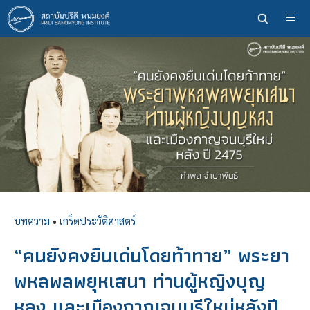
ข้าม
ไป
ยัง
เนื้อหา
หลัก
บทความ
•
เกร็ดประวัติศาสตร์
“คนยังคงยืนเด่นโดยท้าทาย” พระยา
พหลพลพยุหเสนา ท่านผู้หญิงบุญ
หลง และเมืองกาญจนบุรีใหม่หลังปี