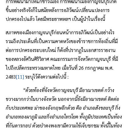
การพัฒนามาให้แก่ชาวเมือง การพัฒนาเมืองกาญจนบุรีเกิด
ขึ้นอย่างจริงจังก็ในสมัยหลังการอภิวัฒน์เปลี่ยนแปลงการ
ปกครองไปแล้ว โดยมีพระยาพหลฯ เป็นผู้นำในเรื่องนี้
สภาพของเมืองกาญจนบุรีก่อนหน้าการอภิวัฒน์เป็นอย่างไร
รวมถึงประเด็นที่เป็นความคาดหวังของข้าราชการท้องถิ่นที่มี
ต่อการปกครองระบอบใหม่ ก็ดังที่ปรากฏในเอกสารรายงาน
ของหลวงอัศวินศิริวิลาศ คณะกรรมการจังหวัดกาญจนบุรี ที่มี
ไปถึงปลัดกระทรวงมหาดไทย เมื่อวันที่ 26 กรกฎาคม พ.ศ.
2483
[11]
ระบุไว้ดังความต่อไปนี้ :
“ด้วยท้องที่จังหวัดกาญจนบุรี มีอาณาเขต
ต์
กว้าง
ขวางมากกว่าในบางจังหวัด นอกจากนี้ยังมีอาณาเขต
ต์
ติดต่อ
กับประเทศพ
ะ
ม่าของอังกฤษอีกด้วย คือ อำเภอสังขละบุรี กิ่ง
อำเภอทองผาภูมิ และกิ่งอำเภอไทรโยค ทั้งภูมิประเทศเป็นท้อง
ที่กันดาร
กอป
ด้วยป่าดงพงเขามีความไข้เจ็บชุกชุม ทั้งนี้ในท้อง