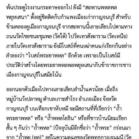
พ้นประตูโรงงานกระดาษออกไป ยังมี “สะพานพหลพล
พยุหเสนา” ตั้งอยู่ชิดติดกับกำแพงเมืองเก่ากาญจนบุรี สำหรับ
ข้ามคลองคูเมืองกาญจนบุรี จากสะพานนี้เลาะเลียบไปตามทาง
ถนนวัดไชยชนะชุมพล (วัดใต้) ไปวัดเทวสังฆาราม (วัดเหนือ)
ภายในวัดเทวสังฆาราม ยังมีโบสถ์ที่คนเฒ่าคนแก่เรียกกันอย่าง
ลำลองว่า “โบสถ์พระยาพหล” อีกด้วย เพราะเป็นโบสถ์มี
ประวัติว่าสร้างโดยพระยาพหลพลพยุหเสนากับข้าราชการชาว
เมืองกาญจนบุรีในสมัยโน้น
ออกนอกตัวเมืองไปทางเลาะเลียบลำน้ำแควน้อย เมื่อถึง
หมู่บ้านวังปลาหมู ตำบลเกาะสำโรง อำเภอเมือง จังหวัด
กาญจนบุรี บนเทือกเขาหับหมี จะมีสถานที่ที่เรียกว่า “ถ้ำ
พระยาพหล” หรือ “ถ้ำพหลโยธิน” หรือที่ชาวบ้านนิยมเรียก
สั้น ๆ กันว่า “ถ้ำพหล” (ปัจจุบันมีอีกชื่อว่า “ถ้ำพระ” กร่อนมา
จาก “ถ้ำพะ (หล)” อยู่ในความดูแลของวัดพุทธกาญจนมุนี (วัด