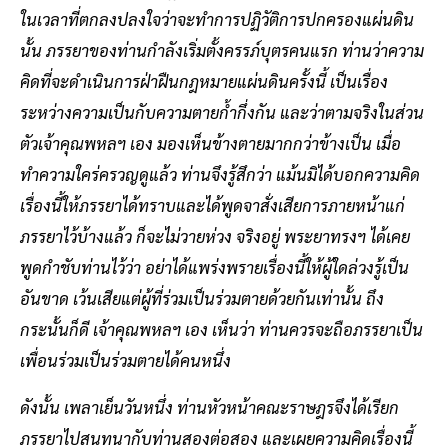
ในเวลาที่ตกลงปลงใจว่าจะทำการปฏิวัติการปกครองแผ่นดิน
นั้น ภรรยาของท่านกำลังเริ่มตั้งครรภ์บุตรคนแรก ท่านว่าความ
คิดที่จะดำเนินการฝ่าฝืนกฎหมายแผ่นดินครั้งนี้ เป็นเรื่อง
ระหว่างความเป็นกับความตายก้ำกึ่งกัน และว่าตามจริงในส่วน
ตัวเจ้าคุณพหลฯ เอง มองเห็นข้างตายมากกว่าข้างเป็น เมื่อ
ทำความใคร่ครวญดูแล้ว ท่านจึงรู้สึกว่า แม้นมิได้บอกความคิด
เรื่องนี้ให้ภรรยาได้ทราบและได้พูดจาสั่งเสียการภายหน้าแก่
ภรรยาไว้บ้างแล้ว ก็จะไม่วายห่วง จริงอยู่ พระยาทรงฯ ได้เคย
พูดกำชับท่านไว้ว่า อย่าได้แพร่งพรายเรื่องนี้ให้ผู้ใดล่วงรู้เป็น
อันขาด เว้นเสียแต่ผู้ที่ร่วมเป็นร่วมตายด้วยกันเท่านั้น ถึง
กระนั้นก็ดี เจ้าคุณพหลฯ เอง เห็นว่า ท่านควรจะถือภรรยาเป็น
เพื่อนร่วมเป็นร่วมตายได้คนหนึ่ง
ดังนั้น เพลาเย็นวันหนึ่ง ท่านหัวหน้าคณะราษฎรจึงได้เรียก
ภรรยาไปสนทนากับท่านสองต่อสอง และเผยความคิดเรื่องนี้