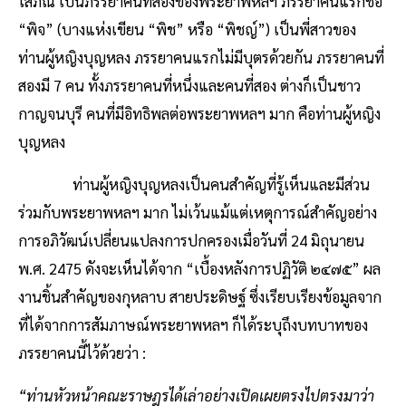
โสภณ เป็นภรรยาคนที่สองของพระยาพหลฯ ภรรยาคนแรกชื่อ
“พิจ” (บางแห่งเขียน “พิช” หรือ “พิชญ์”) เป็นพี่สาวของ
ท่านผู้หญิงบุญหลง ภรรยาคนแรกไม่มีบุตรด้วยกัน ภรรยาคนที่
สองมี 7 คน ทั้งภรรยาคนที่หนึ่งและคนที่สอง ต่างก็เป็นชาว
กาญจนบุรี คนที่มีอิทธิพลต่อพระยาพหลฯ มาก คือท่านผู้หญิง
บุญหลง
ท่านผู้หญิงบุญหลงเป็นคนสำคัญที่รู้เห็นและมีส่วน
ร่วมกับพระยาพหลฯ มาก ไม่เว้นแม้แต่เหตุการณ์สำคัญอย่าง
การอภิวัฒน์เปลี่ยนแปลงการปกครองเมื่อวันที่ 24 มิถุนายน
พ.ศ. 2475 ดังจะเห็นได้จาก “เบื้องหลังการปฏิวัติ ๒๔๗๕” ผล
งานชิ้นสำคัญของกุหลาบ สายประดิษฐ์ ซึ่งเรียบเรียงข้อมูลจาก
ที่ได้จากการสัมภาษณ์พระยาพหลฯ ก็ได้ระบุถึงบทบาทของ
ภรรยาคนนี้ไว้ด้วยว่า :
“ท่านหัวหน้าคณะราษฎรได้เล่าอย่างเปิดเผยตรงไปตรงมาว่า