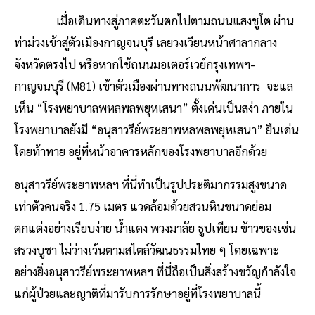
เมื่อเดินทางสู่ภาคตะวันตกไปตามถนนแสงชูโต ผ่าน
ท่าม่วงเข้าสู่ตัวเมืองกาญจนบุรี เลยวงเวียนหน้าศาลากลาง
จังหวัดตรงไป หรือหากใช้ถนนมอเตอร์เวย์กรุงเทพฯ-
กาญจนบุรี (M81) เข้าตัวเมืองผ่านทางถนนพัฒนาการ จะแล
เห็น “โรงพยาบาลพหลพลพยุหเสนา” ตั้งเด่นเป็นสง่า ภายใน
โรงพยาบาลยังมี “อนุสาวรีย์พระยาพหลพลพยุหเสนา” ยืนเด่น
โดยท้าทาย อยู่ที่หน้าอาคารหลักของโรงพยาบาลอีกด้วย
อนุสาวรีย์พระยาพหลฯ ที่นี่ทำเป็นรูปประติมากรรมสูงขนาด
เท่าตัวคนจริง 1.75 เมตร แวดล้อมด้วยสวนหินขนาดย่อม
ตกแต่งอย่างเรียบง่าย น้ำแดง พวงมาลัย ธูปเทียน ข้าวของเซ่น
สรวงบูชา ไม่ว่างเว้นตามสไตล์วัฒนธรรมไทย ๆ โดยเฉพาะ
อย่างยิ่งอนุสาวรีย์พระยาพหลฯ ที่นี่ถือเป็นสิ่งสร้างขวัญกำลังใจ
แก่ผู้ป่วยและญาติที่มารับการรักษาอยู่ที่โรงพยาบาลนี้