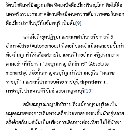
รัตนโกสินทร์มีอยู่รอบทิศ ทิศเหนือคือเมืองพิษณุโลก ทิศใต้คือ
นครศรีธรรมราช ภาคอีสานคือเมืองนครราชสีมา ภาคตะวันออก
คือเมืองปราจีนบุรีกับจันทบุรี เป็นต้น
[9]
แต่เมื่อถึงยุคปฏิรูปมณฑลเทศาภิบาลรัชกาลที่ 5
อำนาจอิสระ (Autonomous) ที่เคยมีของเจ้าเมืองและชนชั้นนำ
ท้องถิ่นถูกทำให้เสื่อมสลายไป แทนที่โดยอำนาจรัฐส่วนกลาง
ตามอย่างที่เรียกว่า “สมบูรณาญาสิทธิราช” (Absolute
monarchy) สมัยนั้นกาญจนบุรีถูกนำไปรวมอยู่ใน “มณฑล
ราชบุรี” มณฑลนี้ประกอบด้วย ราชบุรี, สมุทรสงคราม,
เพชรบุรี, ประจวบคีรีขันธ์ และกาญจนบุรี
[10]
สมัยสมบูรณาญาสิทธิราช ถึงแม้กาญจนบุรีจะเป็น
หมุดหมายของการเดินทางเสด็จประพาสของชนชั้นนำอยู่หลาย
ครั้งด้วยกัน แต่นั่นเป็นเพียงการเดินทางท่องเที่ยว ไม่ได้นำพา