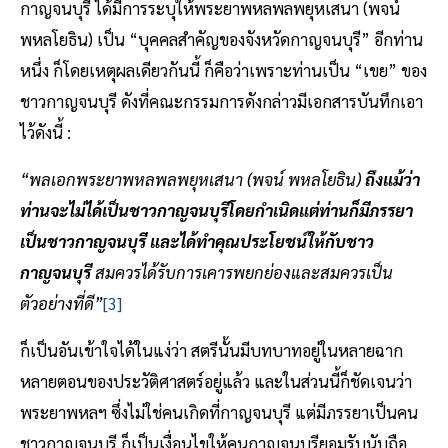
กาญจนบุรี ได้มีการระบุให้พระยาพหลพลพยุหเสนา (พจน์
พหลโยธิน) เป็น “บุคคลสำคัญของจังหวัดกาญจนบุรี” อีกท่าน
หนึ่ง ก็โดยเหตุผลเดียวกันนี้ ก็คือว่าเพราะท่านเป็น “เขย” ของ
ชาวกาญจนบุรี ดังที่คณะกรรมการดังกล่าวมีเอกสารบันทึกเอา
ไว้ดังนี้ :
“พลเอกพระยาพหลพลพยุหเสนา (พจน์ พหลโยธิน)
ถึงแม้ว่า
ท่านจะไม่ได้เป็นชาวกาญจนบุรีโดยกำเนิดแต่ท่านก็มีภรรยา
เป็นชาวกาญจนบุรี และได้ทำคุณประโยชน์ให้กับชาว
กาญจนบุรี
สมควรได้รับการเคารพยกย่องและสมควรเป็น
ตัวอย่างที่ดี”
[3]
ก็เป็นอันเข้าใจได้ในแง่ว่า สตรีนั้นมีบทบาทอยู่ในหลายฉาก
หลายตอนของประวัติศาสตร์อยู่แล้ว และในส่วนนี้ก็ชัดเจนว่า
พระยาพหลฯ ซึ่งไม่ใช่คนเกิดที่กาญจนบุรี แต่มีภรรยาเป็นคน
ชาวกาญจนบุรี ก็เป็นเงื่อนไขให้คนกาญจนบุรียอมรับนับถือ