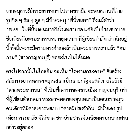
จากอนุสาวรีย์พระยาพหลฯ ไปทางขวามือ จะพบสถานที่ถ่าย
รูปชิค ๆ ชิล ๆ คูล ๆ มีป้ายระบุ “ที่นี่พหลฯ” ถึงแม้คำว่า
“พหล” ในที่นั้นจะหมายถึงโรงพยาบาล แต่ก็เป็นโรงพยาบาล
ชื่อเดียวกับพระยาพหลพลพยุหเสนา ที่ผู้เขียนกำลังกล่าวถึงอยู่
นี้ ทั้งนี้เพราะมีความทรงจำลองถ้าเป็นพระยาพหลฯ แล้ว “คน
กาน” (ชาวกาญจนบุรี) ขออะไรเป็นได้หมด
ตรงไปจากนั้นไม่ไกลกัน จะเห็น “โรงงานกระดาษ” ซึ่งสร้าง
สมัยพระยาพหลพลพยุหเสนาเป็นนายกรัฐมนตรี ภายในยังมี
“ศาลพระยาพหล” ที่เป็นที่เคารพของชาวเมืองกาญจนบุรี เท่า
ที่ผู้เขียนสังเกตมา พระยาพหลพลพยุหเสนาเป็นคณะราษฎร
คนเดียวที่มีศาลเคารพแบบ “ศาลผีประจำถิ่น” มีน้ำแดง ธูป
เทียน พวงมาลัย มิได้ขาด ชาวบ้านชาวเมืองนิยมมาบนบานศาล
กล่าวอยู่ตลอด