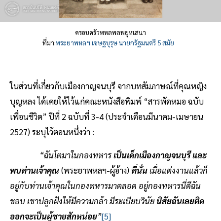
ครอบครัวพหลพลพยุหเสนา
ที่มา:
พระยาพหลฯ เชษฐบุรุษ นายกรัฐมนตรี 5 สมัย
ในส่วนที่เกี่ยวกับเมืองกาญจนบุรี จากบทสัมภาษณ์ที่คุณหญิง
บุญหลง ได้เคยให้ไว้แก่คณะหนังสือพิมพ์ “สารพัดหมอ ฉบับ
เพื่อนชีวิต” ปีที่ 2 ฉบับที่ 3-4 (ประจำเดือนมีนาคม-เมษายน
2527) ระบุไว้ตอนหนึ่งว่า :
“ฉันโตมาในกองทหาร
เป็นเด็กเมืองกาญจนบุรี และ
พบท่านเจ้าคุณ
(พระยาพหลฯ-ผู้อ้าง)
ที่นั่น
เมื่อแต่งงานแล้วก็
อยู่กับท่านเจ้าคุณในกองทหารมาตลอด อยู่กองทหารนี่ดีฉัน
ชอบ เขาปลูกฝังให้มีความกล้า มีระเบียบวินัย
นิสัยฉันเลยติด
ออกจะเป็นผู้ชายสักหน่อย
”
[5]