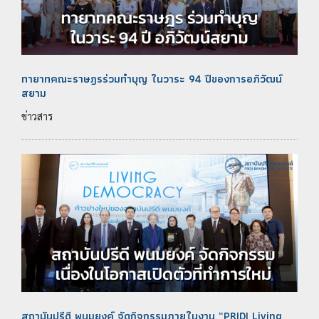
ทายาทคณะราษฎรร่วมทำบุญ ในวาระ 94 ปีของการอภิวัฒน์
สยาม
ข่าวสาร
สถาบันปรีดี พนมยงค์ จัดกิจกรรมภายในงาน “PRIDI Living