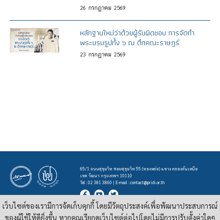
26
กรกฎาคม
2569
หลักฐานใหม่ว่าด้วยผู้รับผิดชอบ การจัดทำ
พระบรมรูปทั้ง ๖ ณ ตึกคณะราษฎร์
23
กรกฎาคม
2569
65/1 ถนนสุขุมวิท ซอยสุขุมวิท 55 (ทองหล่อ) แขวง คลองตันเหนือ
เขต วัฒนา กรุงเทพฯ 10110
Tel : 02 381 3860 | E-mail :
contact@pridi.or.th
เว็บไซต์ของเรามีการจัดเก็บคุกกี้ โดยมีวัตถุประสงค์เพื่อพัฒนาประสบการณ์
บทความ รูปภาพ และสื่ออื่นๆ ที่มีสัญลักษณ์ของสถาบันปรีดี พนมยงค์ ในเว็บไซต์
https://pridi.or.th
ของผู้ใช้ให้ดียิ่งขึ้น หากคุณเรียกดูเว็บไซต์ต่อไปโดยไม่มีการปรับตั้งค่าใดๆ
เผยแพร่ภายใต้สัญญาอนุญาต
ครีเอทีฟคอมมอนส์แบบแสดงที่มา-ไม่ใช่เชิงพาณิชย์ 4.0 สากล