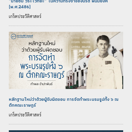
“นายซิม วีระไวทยะ” ในความทรงจำของปรีดี พนมยงค์
(พ.ศ.2486)
เกร็ดประวัติศาสตร์
หลักฐานใหม่ว่าด้วยผู้รับผิดชอบ การจัดทำพระบรมรูปทั้ง ๖ ณ
ตึกคณะราษฎร์
เกร็ดประวัติศาสตร์