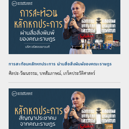
การสะท้อนหลักหกประการ ผ่านสื่อสิ่งพิมพ์ของคณะราษฎร
ศิลปะ-วัฒนธรรม, บทสัมภาษณ์, เกร็ดประวัติศาสตร์