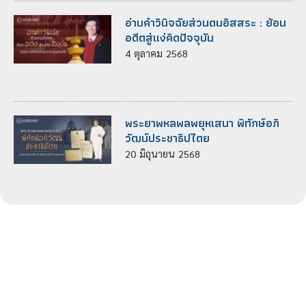
อ่านคำวินิจฉัยส่วนตนอิสสระ : ย้อน
อดีตสู่แง่คิดปัจจุบัน
4
ตุลาคม
2568
พระยาพหลพลพยุหเสนา พิทักษ์อภิ
วัฒน์ประชาธิปไตย
20
มิถุนายน
2568