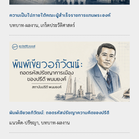
ความเป็นไปภายใต้คณะผู้สำเร็จราชการแทนพระองค์
บทบาท-ผลงาน, เกร็ดประวัติศาสตร์
พิมพ์เขียวอภิวัฒน์: ถอดรหัสปรัชญาความคิดของปรีดี
แนวคิด-ปรัชญา, บทบาท-ผลงาน