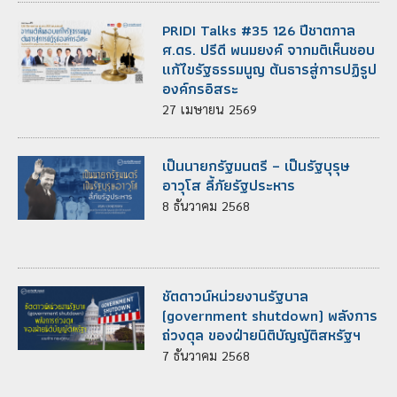
PRIDI Talks #35 126 ปีชาตกาล
ศ.ดร. ปรีดี พนมยงค์ จากมติเห็นชอบ
แก้ไขรัฐธรรมนูญ ต้นธารสู่การปฏิรูป
องค์กรอิสระ
27
เมษายน
2569
เป็นนายกรัฐมนตรี – เป็นรัฐบุรุษ
อาวุโส ลี้ภัยรัฐประหาร
8
ธันวาคม
2568
ชัตดาวน์หน่วยงานรัฐบาล
(government shutdown) พลังการ
ถ่วงดุล ของฝ่ายนิติบัญญัติสหรัฐฯ
7
ธันวาคม
2568