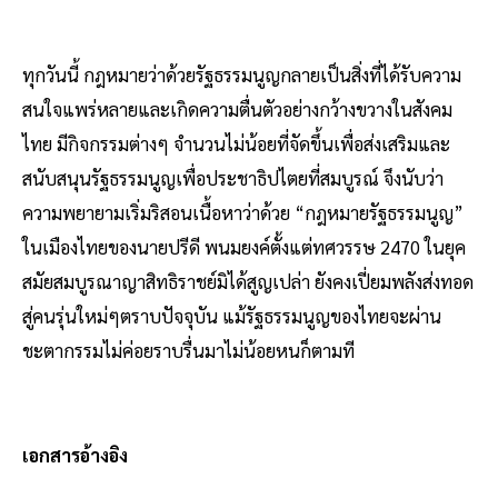
ทุกวันนี้ กฎหมายว่าด้วยรัฐธรรมนูญกลายเป็นสิ่งที่ได้รับความ
สนใจแพร่หลายและเกิดความตื่นตัวอย่างกว้างขวางในสังคม
ไทย มีกิจกรรมต่างๆ จำนวนไม่น้อยที่จัดขึ้นเพื่อส่งเสริมและ
สนับสนุนรัฐธรรมนูญเพื่อประชาธิปไตยที่สมบูรณ์ จึงนับว่า
ความพยายามเริ่มริสอนเนื้อหาว่าด้วย “กฎหมายรัฐธรรมนูญ”
ในเมืองไทยของนายปรีดี พนมยงค์ตั้งแต่ทศวรรษ 2470 ในยุค
สมัยสมบูรณาญาสิทธิราชย์มิได้สูญเปล่า ยังคงเปี่ยมพลังส่งทอด
สู่คนรุ่นใหม่ๆตราบปัจจุบัน แม้รัฐธรรมนูญของไทยจะผ่าน
ชะตากรรมไม่ค่อยราบรื่นมาไม่น้อยหนก็ตามที
เอกสารอ้างอิง