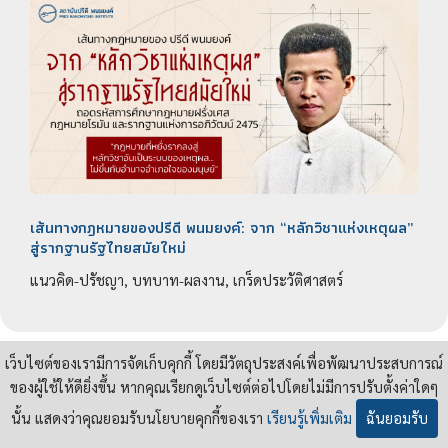
เส้นทางกฎหมายของปรีดี พนมยงค์: จาก “หลักวิชาแห่งเหตุผล”
สู่รากฐานรัฐไทยสมัยใหม่
แนวคิด-ปรัชญา, บทบาท-ผลงาน, เกร็ดประวัติศาสตร์
เว็บไซต์ของเรามีการจัดเก็บคุกกี้ โดยมีวัตถุประสงค์เพื่อพัฒนาประสบการณ์
ของผู้ใช้ให้ดียิ่งขึ้น หากคุณเรียกดูเว็บไซต์ต่อไปโดยไม่มีการปรับตั้งค่าใดๆ
นั้น แสดงว่าคุณยอมรับนโยบายคุกกี้ของเรา
เรียนรู้เพิ่มเติม
ฉันยอมรับ