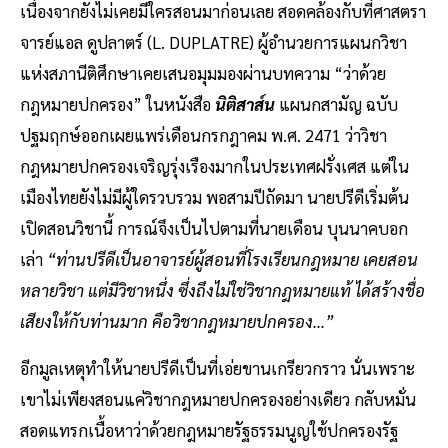
เนื่องจากยังไม่เคยมีใครสอนมาก่อนเลย สอดคล้องกับที่ศาสตรา
จารย์แอล ดูปลาตร์ (L. DUPLATRE) ผู้อำนวยการแผนกวิชา
แห่งสภานีติศึกษาเคยเสนอมุมมองผ่านบทความ “ว่าด้วย
กฎหมายปกครอง” ในหนังสือ
นิติสาส์น
แผนกสามัญ ฉบับ
ปฐมฤกษ์ออกเผยแพร่เดือนกรกฎาคม พ.ศ. 2471 ว่าวิชา
กฎหมายปกครองเจริญรุ่งเรืองมากในประเทศฝรั่งเศส แต่ใน
เมืองไทยยังไม่มีผู้ใดรวบรวม พอสามปีถัดมา นายปรีดีเริ่มต้น
เปิดสอนวิชานี้ การณ์จึงเป็นไปตามที่นายเดือน บุนนาคบอก
เล่า
“ท่านปรีดีเป็นอาจารย์ผู้สอนที่โรงเรียนกฎหมาย เคยสอน
หลายวิชา แต่มีวิชาหนึ่ง ซึ่งถึงไม่ใช่วิชากฎหมายแท้ ได้สร้างชื่อ
เสียงให้กับท่านมาก คือวิชากฎหมายปกครอง...”
อีกมูลเหตุทำให้นายปรีดีเป็นที่เอ่ยขานเกรียวกราว นั่นเพราะ
เขาไม่เพียงสอนแค่วิชากฎหมายปกครองอย่างเดียว กลับหมั่น
สอดแทรกเนื้อหาว่าด้วยกฎหมายรัฐธรรมนูญใช้ปกครองรัฐ