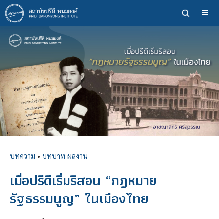
ข้าม
ไป
ยัง
เนื้อหา
หลัก
บทความ
•
บทบาท-ผลงาน
เมื่อปรีดีเริ่มริสอน “กฎหมาย
รัฐธรรมนูญ” ในเมืองไทย