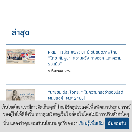
ล่าสุด
PRIDI Talks #37: 81 ปี วันสันติภาพไทย
“ไทย-กัมพูชา: ความหวัง ทางออก และความ
ร่วมมือ”
5
สิงหาคม
2569
“นายซิม วีระไวทยะ” ในความทรงจำของปรีดี
พนมยงค์ (พ.ศ.2486)
4
สิงหาคม
2569
เว็บไซต์ของเรามีการจัดเก็บคุกกี้ โดยมีวัตถุประสงค์เพื่อพัฒนาประสบการณ์
ของผู้ใช้ให้ดียิ่งขึ้น หากคุณเรียกดูเว็บไซต์ต่อไปโดยไม่มีการปรับตั้งค่าใดๆ
นั้น แสดงว่าคุณยอมรับนโยบายคุกกี้ของเรา
เรียนรู้เพิ่มเติม
ฉันยอมรับ
รื้อโครงสร้างชั้นกลาง - บำนาญประกันสังคม