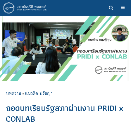
ข้าม
ไป
ยัง
เนื้อหา
หลัก
บทความ
•
แนวคิด-ปรัชญา
ถอดบทเรียนรัฐสภาผ่านงาน PRIDI x
CONLAB