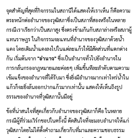
จุดสำคัญที่สุดที่กิจกรรมในสถานีได้แสดงให้เราเห็น ก็คือความ
ตระหนักต่ออำนาจของวุฒิสภาซึ่งเป็นสภาที่สองหรือในหลาย
กรณีเราเรียกว่าเป็นสภาสูง ซึ่งตรงข้ามกันกับสภาล่างหรือสภาผู้
แทนราษฎร ในกิจกรรมจะแทนที่อำนาจของวุฒิสภาด้วยน้ำ
แดง โดยเติมน้ำแดงลงไปในแต่ละแก้วให้มีสัดส่วนที่แตกต่าง
กัน เริ่มต้นจาก
"อำนาจ"
ซึ่งเป็นอำนาจทั่วไปยังอำนาจใน
การกลั่นกรองกฎหมายและค่อยๆ เพิ่มขึ้นทีละลำดับตามความ
เข้มแข็งของอำนาจที่ได้รับมา ซึ่งยิ่งมีอำนาจมากเท่าไหร่น้ำใน
แก้วก็จะยิ่งล้นออกปากแก้วมากเท่านั้น แสดงให้เห็นถึงรูป
ธรรมของอำนาจที่วุฒิสภานั้นมีอยู่
ข้อที่น่าสนใจที่สุดเกี่ยวกับอำนาจของวุฒิสภาก็คือ ในหลาย
กรณีผู้ที่ร่วมเวิร์กชอปในครั้งนี้ ตัดสินใจที่จะมอบอำนาจให้แก่
วุฒิสภาโดยไม่ได้ตั้งคำถามเกี่ยวกับที่มาและความชอบธรรม