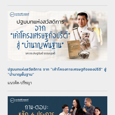
ปฐมบทแห่งสวัสดิการ จาก “เค้าโครงการเศรษฐกิจของปรีดี” สู่
“บำนาญพื้นฐาน”
แนวคิด-ปรัชญา