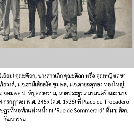
ิเลียม) คุณะดิลก, นางสาวเล็ก คุณะดิลก หรือ คุณหญิงเลขา
ัยวงศ์, ม.จ.ธานีเสิกสงัด ชุมพล, ม.จ.ลายฉลุทอง ทองใหญ่,
รือ จอมพล ป. พิบูลสงคราม, นายประยูร ภมรมนตรี และ นาย
14 กรกฎาคม พ.ศ. 2469 (ค.ศ. 1926) ที่ Place du Trocadéro
ณะราษฎรที่หอพักแห่งหนึ่ง ณ ‘Rue de Sommerard’
ที่มา:
ศิลป
วัฒนธรรม