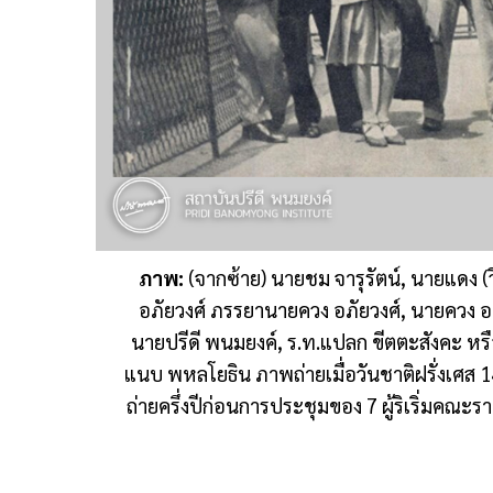
ภาพ:
(จากซ้าย) นายชม จารุรัตน์, นายแดง (ว
อภัยวงศ์ ภรรยานายควง อภัยวงศ์, นายควง อภ
นายปรีดี พนมยงค์, ร.ท.แปลก ขีตตะสังคะ ห
แนบ พหลโยธิน ภาพถ่ายเมื่อวันชาติฝรั่งเศส 
ถ่ายครึ่งปีก่อนการประชุมของ 7 ผู้ริเริ่มค