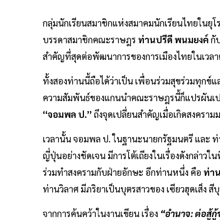
กลุ่มนักเรียนสมาชิกแห่งสมาคมนักเรียนไทยในยุโรป
บรรดาสมาชิกคณะราษฎร
ท่านปรีดี พนมยงค์
กั
สำคัญที่สุดต่อพัฒนาการของการเมืองไทยในเวลา
ทั้งสองท่านนี้ถือได้ว่าเป็น เพื่อนร่วมสุขร่วมทุกข์แ
ความสัมพันธ์ของแกนนำคณะราษฎรนี้ก็แปรผันเปล
“จอมพล ป.”
ถึงจุดเปลี่ยนสำคัญเมื่อเกิดสงครา
เวลานั้น จอมพล ป. ในฐานะนายกรัฐมนตรี และ ท่า
ญี่ปุ่นอย่างชัดเจน มีการโต้เถียงในเรื่องดังกล่าว
ร่วมทำสงครามกับฝ่ายอักษะ อีกท่านหนึ่ง คือ
ท่า
ท่านวิลาศ มีภริยาเป็นบุตรสาวของ เซียวฮุดเส็ง
จากการค้นคว้าในงานเขียน เรื่อง
“อำนาจ: ต่อสู้ก