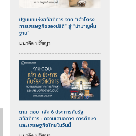
ปฐมบทแห่งสวัสดิการ จาก “เค้าโครง
การเศรษฐกิจของปรีดี” สู่ “บำนาญพื้น
ฐาน”
แนวคิด-ปรัชญา
ถาม-ตอบ หลัก 6 ประการกับรัฐ
สวัสดิการ : ความเสมอภาค การศึกษา
และเศรษฐกิจไทยในวันนี้
แนวคิด-ปรัชญา