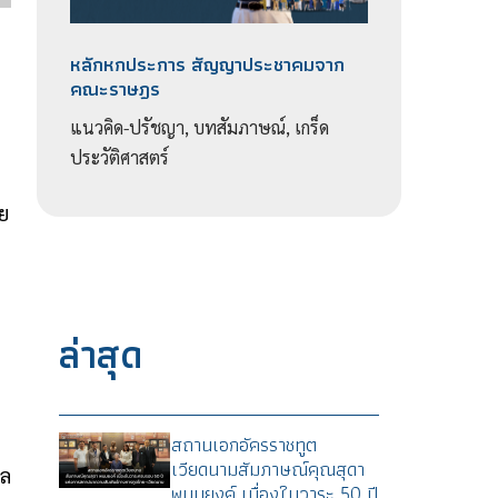
หลักหกประการ สัญญาประชาคมจาก
คณะราษฎร
แนวคิด-ปรัชญา, บทสัมภาษณ์, เกร็ด
ประวัติศาสตร์
ย
ล่าสุด
สถานเอกอัครราชทูต
เวียดนามสัมภาษณ์คุณสุดา
าล
พนมยงค์ เนื่องในวาระ 50 ปี