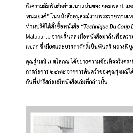
ถึงความสัมพันธ์อย่างแนบแน่นของ จอมพล ป. และ 
พนมยงค์”
ในหนังสืออนุสรณ์งานพระราชทานเพลิงศ
ท่านปรีดีได้สั่งซื้อหนังสือ
“Technique Du Coup 
Malaparte จากฝรั่งเศส เมื่อหนังสือมาถึงเพื่อคว
แปลก ซึ่งมียศและบรรดาศักดิ์เป็นพันตรี หลวงพิ
คุณรุ่งมณี เมฆโสภณ ได้ขยายความข้อเท็จจริงตรงนี้อี
การก่อการ ๒๔๗๕ จากการค้นคว้าของคุณรุ่งมณีได้อ้
กันที่ปารีสก่อนมีหนังสือเล่มที่กล่าวนั้น