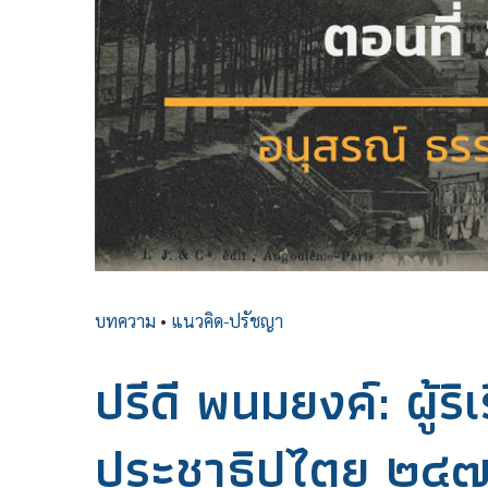
บทความ
•
แนวคิด-ปรัชญา
ปรีดี พนมยงค์: ผู้ริ
ประชาธิปไตย ๒๔๗