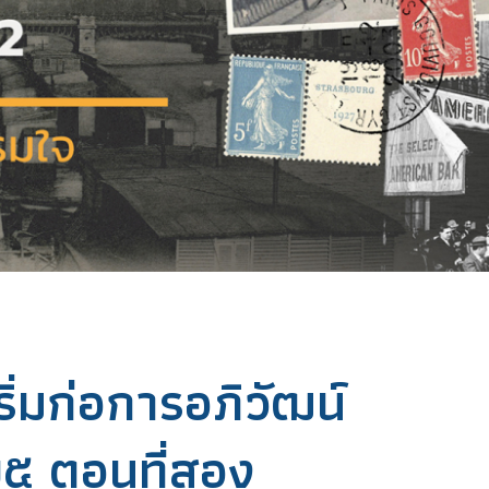
เริ่มก่อการอภิวัฒน์
๕ ตอนที่สอง