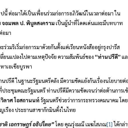
นี้ ต่อมาได้เป็นเพื่อนร่วมก่อการอภิวัฒน์ในเวลาต่อมา ใน
บ
จอมพล ป. พิบูลสงคราม
เป็นผู้นำที่โดดเด่นและมีบทบาท
ต่อมา
ละร่วมริเริ่มก่อการมาด้วยกันตั้งแต่เรียนหนังสืออยู่กรุงปารีส
ี่ยนแปลงไปตามเหตุปัจจัย ความสัมพันธ์ของ
“ท่านปรีดี”
แล
มมหาเอเชียบูรพา
นปรีดี ในฐานะรัฐมนตรีคลัง มีความขัดแย้งกันเรื่องนโยบายต่
ในที่ประชุมคณะรัฐมนตรี ท่านปรีดีมีความชัดเจนว่าต่อต้านการเข
นวิลาศ โอสถานนท์
รัฐมนตรีช่วยว่าการกระทรวงคมนาคม โดย
 สีบุญเรือง ประธานสาขาก๊กมินตั๋งในไทย
ู้ชาติ เอกราษฎร์ อธิปไตย”
โดย คุณรุ่งมณี เมฆโสภณ
[1]
ได้กล่า