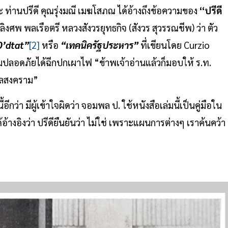
ท่านปรีดี คุณรุ่งมณี เมฆโสภณ ได้อ้างถึงข้อความของ
“ปรีดี
พ พลเรือตรี หลวงสังวรยุทธกิจ (สังวร สุวรรณชีพ) ว่า ตัว
D’dtat”
[2]
หรือ
“เทคนิครัฐประหาร”
ที่เขียนโดย Curzio
ามปลอดภัยได้ฉีกปกเผาไฟ “ข้าพเจ้าอ่านแล้วก็มอบให้ ร.ท.
บูลสงคราม”
กว่า มีผู้เข้าใจผิดว่า จอมพล ป. ใช้หนังสือเล่มนี้เป็นคู่มือใน
างอิงว่า ปรีดียืนยันว่า ไม่ใช่ เพราะแผนการต่างๆ เราค้นคว้า