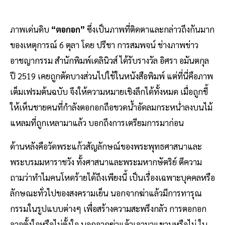
ภาพเด่นดิบ
“ตอกอก”
ซึ่งเป็นภาพที่ติดตาและกล่าวถึงกันมาก
ของเหตุการณ์ 6 ตุลา โดย ปรีชา การสมพจน์ ช่างภาพข่าว
อาชญากรรม สำนักพิมพ์เดลินิวส์ ได้รับรางวัล อิศรา อมันตกุล
ปี 2519 เคยถูกตัดบางส่วนไปใช้ในหนังสือพิมพ์ แต่ที่นี่คือภาพ
เต็มเฟรมต้นฉบับ จึงให้ความหมายเชิงลึกได้ทั้งหมด เมื่อถูกชี้
ให้เห็นชายคนที่กำลังตอกอกถือขวดน้ำอัดลมกระหน่ำลงบนไม้
แหลมที่ถูกเหลามาแล้ว บอกถึงการเตรียมการมาก่อน
ด้านหลังคือวัดพระแก้วสัญลักษณ์ของพระพุทธศาสนาและ
พระบรมมหาราชวัง ทั้งศาสนาและพระมหากษัตริย์ ตีความ
ถามว่าทำไมคนโหดร้ายได้ถึงเพียงนี้ เป็นเรื่องเฉพาะบุคคลหรือ
ลักษณะทั่วไปของสงครามเย็น นอกจากฆ่าแล้วมีการทารุณ
กรรมในรูปแบบต่างๆ เพื่อสร้างความสะพรึงกลัว การตอกอก
อาจตั้งใจหรือไม่ตั้งใจ นอกจากฆ่าแล้วเอามาแขวนหรือไม่ ใน