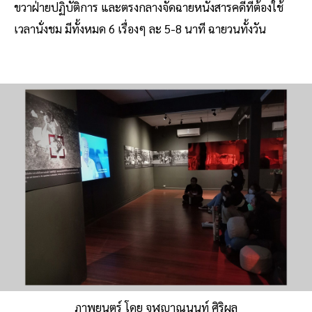
ขวาฝ่ายปฏิบัติการ และตรงกลางจัดฉายหนังสารคดีที่ต้องใช้
เวลานั่งชม มีทั้งหมด 6 เรื่องๆ ละ 5-8 นาที ฉายวนทั้งวัน
ภาพยนตร์ โดย จุฬญาณนนท์ ศิริผล