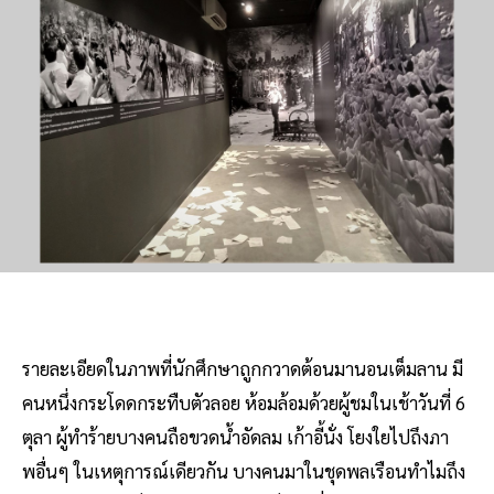
รายละเอียดในภาพที่นักศึกษาถูกกวาดต้อนมานอนเต็มลาน มี
คนหนึ่งกระโดดกระทืบตัวลอย ห้อมล้อมด้วยผู้ชมในเช้าวันที่ 6
ตุลา ผู้ทำร้ายบางคนถือขวดน้ำอัดลม เก้าอี้นั่ง โยงใยไปถึงภา
พอื่นๆ ในเหตุการณ์เดียวกัน บางคนมาในชุดพลเรือนทำไมถึง