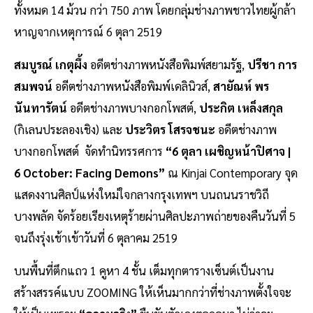
ทั้งหมด 14 ม้วน กว่า 750 ภาพ โดยกลุ่มช่างภาพชาวไทยผู้กล้า
หาญจากเหตุการณ์ 6 ตุลา 2519
สมบูรณ์ เกตุผึ้ง
อดีตช่างภาพหนังสือพิมพ์สยามรัฐ,
ปรีชา การ
สมพจน์
อดีตช่างภาพหนังสือพิมพ์เดลินิวส์,
สายัณห์ พร
นันทารัตน์
อดีตช่างภาพบางกอกโพสต์,
ประกิต เหล็งสกุล
(กิเลนประลองเชิง) และ
ประวิตร โสรจชนะ
อดีตช่างภาพ
บางกอกโพสต์ จัดทำนิทรรศการ
“6 ตุลา เผชิญหน้าปิศาจ |
6 October: Facing Demons”
ณ Kinjai Contemporary จุด
แสดงงานศิลป์แห่งใหม่ใจกลางกรุงเทพฯ บนถนนราชวิถี
บางพลัด จัดร้อยเรียงเหตุร้ายผ่านศิลปะภาพถ่ายของคืนวันที่ 5
จนถึงรุ่งเช้าเข้าวันที่ 6 ตุลาคม 2519
บนพื้นที่ตึกแถว 1 คูหา 4 ชั้น เต็มทุกตารางเซ็นต์เป็นงาน
สร้างสรรค์แบบ ZOOMING ให้เห็นมากกว่าที่ช่างภาพตั้งใจจะ