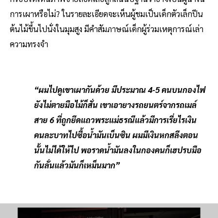
การเผาหรือไม่? ในรายละเอียดจะเห็นผู้ชมเป็นเด็กตัวเล็กปีน
ต้นไม้ขึ้นไปนั่งในมุมสูง มีคำสัมภาษณ์เด็กผู้ร่วมเหตุการณ์เล่า
ความทรงจำ
“ผมไปดูเขาเผากันด้วย มีประมาณ 4-5 คนบนกองไฟ
ยังไม่ตายมือไม้ก็สั่น เขาเอายางรถยนตร์จากรถเมล์
สาย 6 ที่ถูกยึดแถวพระแม่ธรณีแล้วมีการเรี่ยไรเงิน
คนละบาทไปซื้อน้ำมันเบ็นซิน ผมมีเงินหกสลึงตอน
นั้นไม่ได้ให้ไป พอราดน้ำมันลงในกองคนก็เฮปรบมือ
กันลั่นแล้วมันก็เหม็นมาก”