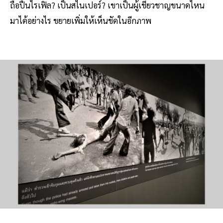
ถือปืนไรเฟิล? เป็นสไนเปอร์? เขาเป็นผู้เชี่ยวชาญขนาดไหน
มาได้อย่างไร ขยายเพิ่มให้เห็นชัดในอีกภาพ