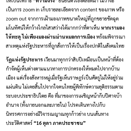
ให้เป็นเพราะ
“ความจริง”
ยืนยันตัวเองตลอดมา ไม่ว่าจะ
เป็นการ zoom in เก็บรายละเอียดจาก content ของภาพ หรือ
zoom out จากการเฝ้ามองภาพขนาดใหญ่ที่ถูกขยายชัดฉุด
มโนทัศน์ให้กว้างไกลไสวสว่างได้มากกว่าที่ตาเห็น
หากเรามอง
ให้ทะลุ ไม่เพียงมองผ่านม่านหมอกการเมือง
พร้อมพิจารณา
สาเหตุแห่งรัฐประหารที่ถูกสั่งการให้เป็นเรื่องปกติในสังคมไทย
วัฏแห่งรัฐประหาร
เวียนมาทุกกว่าสิบปีเหมือนเป็นหน้าที่ต้อง
กำจัดผู้เห็นต่างตามแนวทางการปกครองให้หมดไปจากบ้าน
เมือง แต่เรื่องสังหารหมู่เมื่อรัฐเห็นราษฎร์เป็นศัตรูไม่ให้อยู่ร่วม
แผ่นดิน ไม่เคยสิ้นไปจากใจคนไทยผู้พิทักษ์ความยุติธรรมตาม
ระบอบประชาธิปไตย คือ ที่มาของการเผชิญหน้ากับปีศาจบ้า
อำนาจ (ทั้งภายนอกและภายใน) โปรดเดินทางไปกับ
นิทรรศการอย่างมีวิจารณญาณทุกก้าวย่าง บนเส้นทาง
ประวัติศาสตร์
“16 ตุลา ภาคประชาชน”