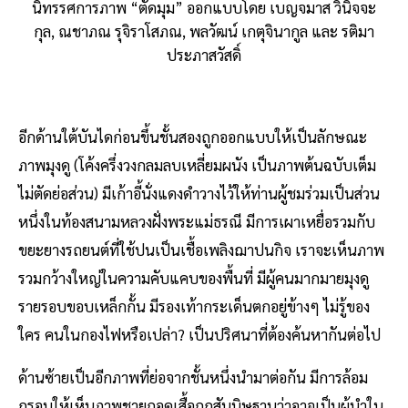
นิทรรศการภาพ “ตัดมุม” ออกแบบโดย เบญจมาส วินิจจะ
กุล, ณชาภณ รุจิราโสภณ, พลวัฒน์ เกตุจินากูล และ รติมา
ประภาสวัสดิ์
อีกด้านใต้บันไดก่อนขึ้นชั้นสองถูกออกแบบให้เป็นลักษณะ
ภาพมุงดู (โค้งครึ่งวงกลมลบเหลี่ยมผนัง เป็นภาพต้นฉบับเต็ม
ไม่ตัดย่อส่วน) มีเก้าอี้นั่งแดงดำวางไว้ให้ท่านผู้ชมร่วมเป็นส่วน
หนึ่งในท้องสนามหลวงฝั่งพระแม่ธรณี มีการเผาเหยื่อรวมกับ
ขยะยางรถยนต์ที่ใช้ปนเป็นเชื้อเพลิงฌาปนกิจ เราจะเห็นภาพ
รวมกว้างใหญ่ในความคับแคบของพื้นที่ มีผู้คนมากมายมุงดู
รายรอบขอบเหล็กกั้น มีรองเท้ากระเด็นตกอยู่ข้างๆ ไม่รู้ของ
ใคร คนในกองไฟหรือเปล่า? เป็นปริศนาที่ต้องค้นหากันต่อไป
ด้านซ้ายเป็นอีกภาพที่ย่อจากชั้นหนึ่งนำมาต่อกัน มีการล้อม
กรอบให้เห็นภาพชายถอดเสื้อถูกสันนิษฐานว่าอาจเป็นผู้นำใน