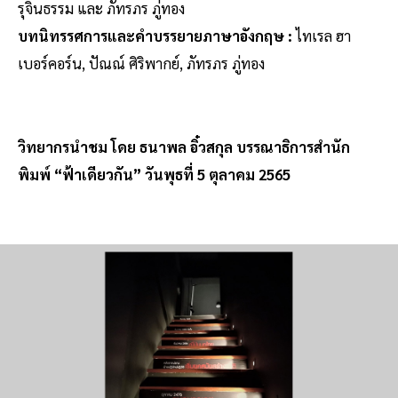
รุจินธรรม และ ภัทรภร ภู่ทอง
บทนิทรรศการและคำบรรยายภาษาอังกฤษ :
ไทเรล ฮา
เบอร์คอร์น, ปัณณ์ ศิริพากย์, ภัทรภร ภู่ทอง
วิทยากรนำชม โดย ธนาพล อิ๋วสกุล บรรณาธิการสำนัก
พิมพ์ “ฟ้าเดียวกัน” วันพุธที่ 5 ตุลาคม 2565