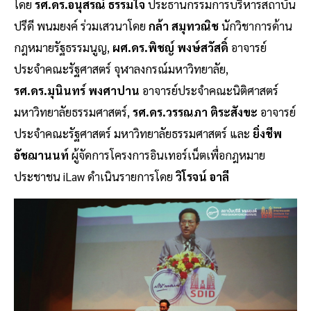
โดย
รศ.ดร.อนุสรณ์ ธรรมใจ
ประธานกรรมการบริหารสถาบัน
ปรีดี พนมยงค์ ร่วมเสวนาโดย
กล้า สมุทวณิช
นักวิชาการด้าน
กฎหมายรัฐธรรมนูญ,
ผศ.ดร.พิชญ์ พงษ์สวัสดิ์
อาจารย์
ประจำคณะรัฐศาสตร์ จุฬาลงกรณ์มหาวิทยาลัย,
รศ.ดร.มุนินทร์ พงศาปาน
อาจารย์ประจำคณะนิติศาสตร์
มหาวิทยาลัยธรรมศาสตร์,
รศ.ดร.วรรณภา ติระสังขะ
อาจารย์
ประจำคณะรัฐศาสตร์ มหาวิทยาลัยธรรมศาสตร์ และ
ยิ่งชีพ
อัชฌานนท์
ผู้จัดการโครงการอินเทอร์เน็ตเพื่อกฎหมาย
ประชาชน iLaw ดำเนินรายการโดย
วิโรจน์ อาลี