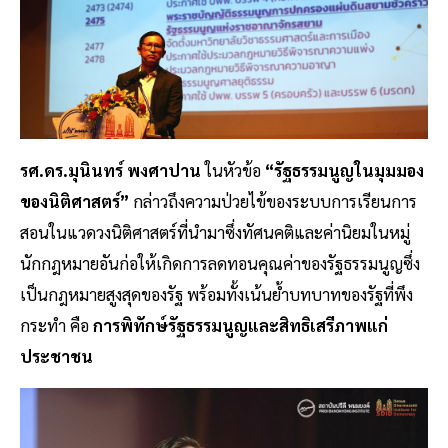
รศ.ดร.มุนินทร์ พงศาปาน
ในหัวข้อ
“รัฐธรรมนูญในมุมมอง
ของนิติศาสตร์”
กล่าวถึงความป่วยไข้ของระบบการเรียนการ
สอนในแวดวงนิติศาสตร์ที่นำมาซึ่งทัศนคติและค่านิยมในหมู่
นักกฎหมายอันก่อให้เกิดการลดทอนคุณค่าของรัฐธรรมนูญซึ่ง
เป็นกฎหมายสูงสุดของรัฐ พร้อมทั้งเน้นย้ำบทบาทของรัฐที่พึง
กระทำ คือ
การพิทักษ์รัฐธรรมนูญและสิทธิเสรีภาพแก่
ประชาชน