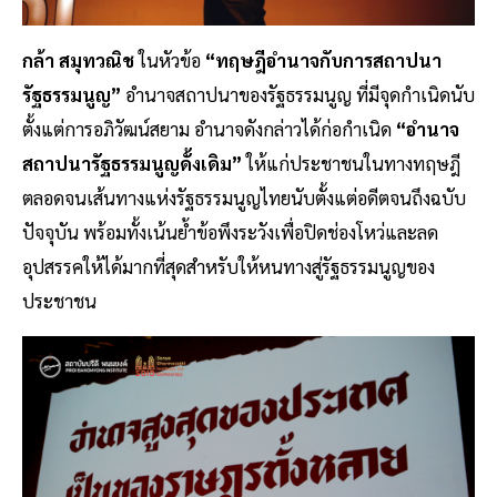
กล้า สมุทวณิช
ในหัวข้อ
“ทฤษฎีอำนาจกับการสถาปนา
รัฐธรรมนูญ”
อำนาจสถาปนาของรัฐธรรมนูญ ที่มีจุดกำเนิดนับ
ตั้งแต่การอภิวัฒน์สยาม อำนาจดังกล่าวได้ก่อกำเนิด
“อำนาจ
สถาปนารัฐธรรมนูญดั้งเดิม”
ให้แก่ประชาชนในทางทฤษฎี
ตลอดจนเส้นทางแห่งรัฐธรรมนูญไทยนับตั้งแต่อดีตจนถึงฉบับ
ปัจจุบัน พร้อมทั้งเน้นย้ำข้อพึงระวังเพื่อปิดช่องโหว่และลด
อุปสรรคให้ได้มากที่สุดสำหรับให้หนทางสู่รัฐธรรมนูญของ
ประชาชน