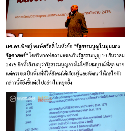
ผศ.ดร.พิชญ์ พงษ์สวัสดิ์
ในหัวข้อ
“รัฐธรรมนูญในมุมมอง
รัฐศาสตร์”
โดยวิพากษ์สถานะของวันรัฐธรรมนูญ 10 ธันวาคม
2475 อีกทั้งยังระบุว่ารัฐธรรมนูญอาจไม่ใช่สิ่งสมบูรณ์ที่สุด หาก
แต่ควรจะเป็นพื้นที่ที่ให้สังคมได้เรียนรู้และพัฒนาให้กลไกดัง
กล่าวนี้ดียิ่งขึ้นต่อไปอย่างไม่หยุดยั้ง