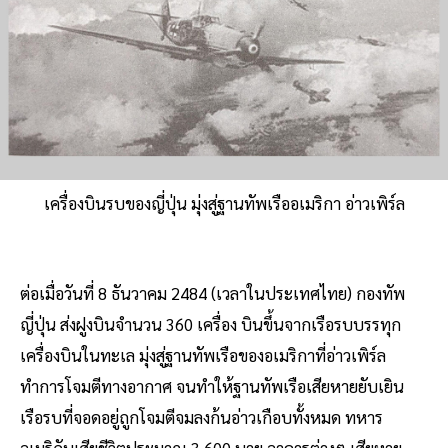
เครื่องบินรบของญี่ปุ่น มุ่งสู่ฐานทัพเรืออเมริกา อ่าวเพิร์ล
ต่อเมื่อวันที่ 8 ธันวาคม 2484 (เวลาในประเทศไทย) กองทัพ
ญี่ปุ่น ส่งฝูงบินจำนวน 360 เครื่อง บินขึ้นจากเรือรบบรรทุก
เครื่องบินในทะเล มุ่งสู่ฐานทัพเรือของอเมริกาที่อ่าวเพิร์ล
ทำการโจมตีทางอากาศ จนทำให้ฐานทัพเรือเสียหายยับเยิน
เรือรบที่จอดอยู่ถูกโจมตีจมลงก้นอ่าวเกือบทั้งหมด ทหาร