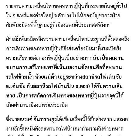
รายงานความเคลื่อนไหวของทหารญี่ปุ่นที่กระจายกันอยู่ทั่วไป
ใน จ.แพร่และค่ายใหญ่ จ.ลำปาง ไปให้กองบัญชาการฝ่าย
สัมพันธมิตรที่ตั้งฐานอยู่ที่เมืองแคนดี้ประเทศศรีลังกา
ฝ่ายสัมพันธมิตรจึงทราบความเคลื่อนไหวและฐานที่ตั้งตลอดถึง
การเดินทางของทหารญี่ปุ่นดีจึงส่งเครื่องบินมาทิ้งระเบิดยัง
ความเสียหายต่อกองทัพญี่ปุ่นเป็นอย่างมาก
นับเป็นผลงาน
ขบวนการเสรีไทยแพร่ที่เห็นผลงานชัดเจนคือที่สะพาน
รถไฟข้ามน้ำ ห้วยแม่ต้า (อยู่ระหว่างสถานีรถไฟเด่นชัย
อ.เด่นชัย กับสถานีรถไฟบ้านปิน อ.ลอง)
ได้รับความเสีย
หาย เป็นการสกัดการเดินทางของทหารญี่ปุ่น
จากจุดนี้ได้
เกิดตำนานเมืองแพร่แห่ระเบิด
ซึ่งนาย
ณรงค์ จันทรางกูร
ได้เขียนเรื่องนี้ไว้อีกต่างหาก และผล
งานอีกชิ้นหนึ่งคือสะพานรถไฟบ้านนาก่วมรวมถึงค่ายทหาร