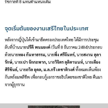
รัชกาลที่ 8 แทนตำแหน่งเดิม
จุดเริ่มต้นของงานเสรีไทยในประเทศ
หลังจากญี่ปุ่นได้เข้ามายึดครองประเทศไทย ได้มีการประชุม
ลับที่บ้านนาย
ปรีดี พนมยงค์
(วันที่ 8 ธันวาคม 2484)ประกอบ
ด้วยนาย
ทอง กันทาธรรม,
นาย
พึ่ง ศรีจันทร์,
นาย
สงวน ตุลา
รักษ์,
นาย
เปา จักกะพาก,
นาย
วิจิตร ลุลิตานนท์,
นาย
เตียง
ศิริขันธ์,
นาย
ถวิล อุดล, ม.ล.กรี เดชาติวงศ์
ทั้งหมดเห็นพ้อง
กันพร้อมพลีชีพ เพื่อกอบกู้เอกราชอธิปไตยของชาติไทย คืนมา
จากผู้รุกราน