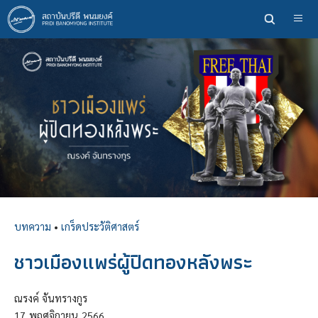
ข้าม
ไป
ยัง
เนื้อหา
หลัก
บทความ
•
เกร็ดประวัติศาสตร์
ชาวเมืองแพร่ผู้ปิดทองหลังพระ
ณรงค์ จันทรางกูร
17
พฤศจิกายน
2566