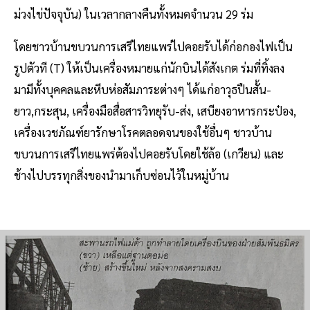
ม่วงไข่ปัจจุบัน) ในเวลากลางคืนทั้งหมดจำนวน 29 ร่ม
โดยชาวบ้านขบวนการเสรีไทยแพร่ไปคอยรับได้ก่อกองไฟเป็น
รูปตัวที (T) ให้เป็นเครื่องหมายแก่นักบินได้สังเกต ร่มที่ทิ้งลง
มามีทั้งบุคคลและหีบห่อสัมภาระต่างๆ ได้แก่อาวุธปืนสั้น-
ยาว,กระสุน, เครื่องมือสื่อสารวิทยุรับ-ส่ง, เสบียงอาหารกระป๋อง,
เครื่องเวชภัณฑ์ยารักษาโรคตลอดจนของใช้อื่นๆ ชาวบ้าน
ขบวนการเสรีไทยแพร่ต้องไปคอยรับโดยใช้ล้อ (เกวียน) และ
ช้างไปบรรทุกสิ่งของนำมาเก็บซ่อนไว้ในหมู่บ้าน