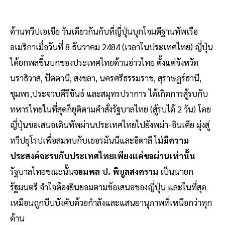
ด้านทวีปเอเชีย วันเดียวกันกับที่ญี่ปุ่นบุกโจมตีฐานทัพเรือ
อเมริกาเมื่อวันที่ 8 ธันวาคม 2484 (เวลาในประเทศไทย) ญี่ปุ่น
ได้ยกพลขึ้นบกของประเทศไทยด้านอ่าวไทย ตั้งแต่จังหวัด
นราธิวาส, ปัตตานี, สงขลา, นครศรีธรรมราช, สุราษฎร์ธานี,
ชุมพร,ประจวบคีรีขันธ์ และสมุทรปราการ ได้เกิดการสู้รบกับ
ทหารไทยในที่สุดก็ยุติตามคำสั่งรัฐบาลไทย (สู้รบได้ 2 วัน) โดย
ญี่ปุ่นขอเสนอเดินทัพผ่านประเทศไทยไปยังพม่า-อินเดีย มุ่งสู่
ทวีปยุโรปเพื่อสมทบกับเยอรมันนีและอิตาลี ไ
ม่มีความ
ประสงค์จะรบกับประเทศไทยเพียงแค่ขอผ่านเท่านั้น
รัฐบาลไทยขณะนั้น
จอมพล ป. พิบูลสงคราม
เป็นนายก
รัฐมนตรี จำใจต้องยินยอมตามข้อเสนอของญี่ปุ่น และในที่สุด
เหมือนถูกบีบบังคับด้วยกำลังและแสนยานุภาพที่เหนือกว่าทุก
ด้าน