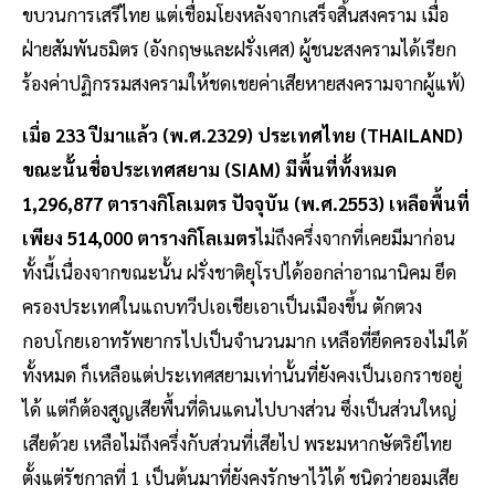
ขบวนการเสรีไทย แต่เชื่อมโยงหลังจากเสร็จสิ้นสงคราม เมื่อ
ฝ่ายสัมพันธมิตร (อังกฤษและฝรั่งเศส) ผู้ชนะสงครามได้เรียก
ร้องค่าปฏิกรรมสงครามให้ชดเชยค่าเสียหายสงครามจากผู้แพ้)
เมื่อ 233 ปีมาแล้ว (พ.ศ.2329) ประเทศไทย (THAILAND)
ขณะนั้นชื่อประเทศสยาม (SIAM) มีพื้นที่ทั้งหมด
1,296,877 ตารางกิโลเมตร ปัจจุบัน (พ.ศ.2553) เหลือพื้นที่
เพียง 514,000 ตารางกิโลเมตร
ไม่ถึงครึ่งจากที่เคยมีมาก่อน
ทั้งนี้เนื่องจากขณะนั้น ฝรั่งชาติยุโรปได้ออกล่าอาณานิคม ยึด
ครองประเทศในแถบทวีปเอเชียเอาเป็นเมืองขึ้น ตักตวง
กอบโกยเอาทรัพยากรไปเป็นจำนวนมาก เหลือที่ยึดครองไม่ได้
ทั้งหมด ก็เหลือแต่ประเทศสยามเท่านั้นที่ยังคงเป็นเอกราชอยู่
ได้ แต่ก็ต้องสูญเสียพื้นที่ดินแดนไปบางส่วน ซึ่งเป็นส่วนใหญ่
เสียด้วย เหลือไม่ถึงครึ่งกับส่วนที่เสียไป พระมหากษัตริย์ไทย
ตั้งแต่รัชกาลที่ 1 เป็นต้นมาที่ยังคงรักษาไว้ได้ ชนิดว่ายอมเสีย