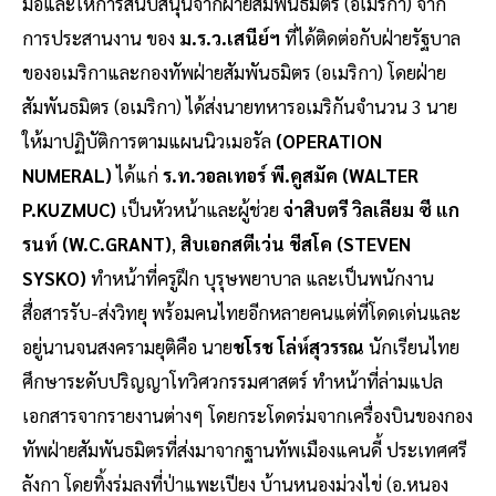
มือและให้การสนับสนุนจากฝ่ายสัมพันธมิตร (อเมริกา) จาก
การประสานงาน ของ
ม.ร.ว.เสนีย์ฯ
ที่ได้ติดต่อกับฝ่ายรัฐบาล
ของอเมริกาและกองทัพฝ่ายสัมพันธมิตร (อเมริกา) โดยฝ่าย
สัมพันธมิตร (อเมริกา) ได้ส่งนายทหารอเมริกันจำนวน 3 นาย
ให้มาปฏิบัติการตามแผนนิวเมอรัล
(OPERATION
NUMERAL)
ได้แก่
ร.ท.วอลเทอร์ พี.คูสมัค (WALTER
P.KUZMUC)
เป็นหัวหน้าและผู้ช่วย
จ่าสิบตรี วิลเลียม ซี แก
รนท์ (W.C.GRANT)
,
สิบเอกสตีเว่น ชีสโค (STEVEN
SYSKO)
ทำหน้าที่ครูฝึก บุรุษพยาบาล และเป็นพนักงาน
สื่อสารรับ-ส่งวิทยุ พร้อมคนไทยอีกหลายคนแต่ที่โดดเด่นและ
อยู่นานจนสงครามยุติคือ นาย
ชโรช โล่ห์สุวรรณ
นักเรียนไทย
ศึกษาระดับปริญญาโทวิศวกรรมศาสตร์ ทำหน้าที่ล่ามแปล
เอกสารจากรายงานต่างๆ โดยกระโดดร่มจากเครื่องบินของกอง
ทัพฝ่ายสัมพันธมิตรที่ส่งมาจากฐานทัพเมืองแคนดี้ ประเทศศรี
ลังกา โดยทิ้งร่มลงที่ป่าแพะเปียง บ้านหนองม่วงไข่ (อ.หนอง