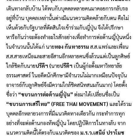
เดินทางกลับบ้าน ได้พบกับบุคคลหลายคนมาคอยการกลับรอ
อยู่ที่บ้าน บุคคลเหล่านั้นต่างมีแนวความคิดคล้ายกับตน คือไม่
เห็นด้วยกับรัฐบาลที่ตัดสินใจเข้าร่วมกับญี่ปุ่น จึงได้ปรึกษา
หารือกันว่าจะต้องทำอะไรสักอย่างเพื่อทำการต่อต้านญี่ปุ่นหนึ่ง
ในจำนวนนั้นได้แก่ นาย
ทอง กันทาธรรม
ส.ส.แพร่และเพื่อน
ส.ส.สายเหนือและสายอีสานอีกหลายคนซึ่งล้วนแต่เป็นลูกศิษย์
ใกล้ชิดกับนาย
ปรีดีฯ
(
นาย
ปรีดีฯ
เป็นผู้ก่อตั้งมหาวิทยาลัย
ธรรมศาสตร์ ในอดีตนักศึกษามีจำนวนไม่มากเหมือนปัจจุบัน
อาจารย์กับลูกศิษย์จึงมีความใกล้ชิดสนิทสนมกันมาก) โดยตั้ง
ชื่อว่า
“ขบวนการต่อต้านญี่ปุ่น”
ต่อมาได้เปลี่ยนชื่อเป็น
“ขบวนการเสรีไทย”
(FREE THAI MOVEMENT)
และได้รวม
บุคคลอีกหลายวงการที่มีแนวคิดทางเดียวกัน กระทำการทุก
อย่างที่จะต่อต้านกองทัพญี่ปุ่น โดยปฏิบัติการในทางลับ จาก
แนวความคิดนี้ได้ตรงกับแนวคิดของ
ม.ร.ว.เสนีย์ ปราโมช