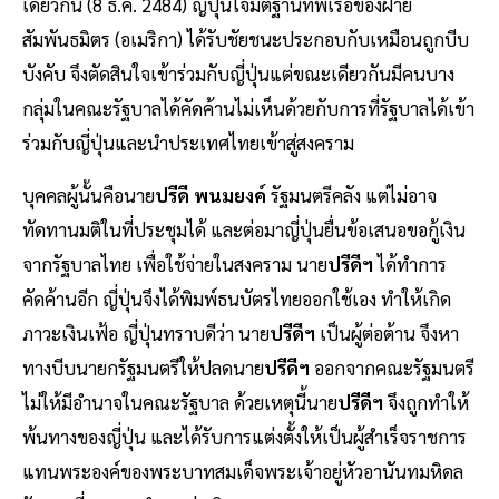
เดียวกัน (8 ธ.ค. 2484) ญี่ปุ่นโจมตีฐานทัพเรือของฝ่าย
สัมพันธมิตร (อเมริกา) ได้รับชัยชนะประกอบกับเหมือนถูกบีบ
บังคับ จึงตัดสินใจเข้าร่วมกับญี่ปุ่นแต่ขณะเดียวกันมีคนบาง
กลุ่มในคณะรัฐบาลได้คัดค้านไม่เห็นด้วยกับการที่รัฐบาลได้เข้า
ร่วมกับญี่ปุ่นและนำประเทศไทยเข้าสู่สงคราม
บุคคลผู้นั้นคือนาย
ปรีดี พนมยงค์
รัฐมนตรีคลัง แต่ไม่อาจ
ทัดทานมติในที่ประชุมได้ และต่อมาญี่ปุ่นยื่นข้อเสนอขอกู้เงิน
จากรัฐบาลไทย เพื่อใช้จ่ายในสงคราม นาย
ปรีดีฯ
ได้ทำการ
คัดค้านอีก ญี่ปุ่นจึงได้พิมพ์ธนบัตรไทยออกใช้เอง ทำให้เกิด
ภาวะเงินเฟ้อ ญี่ปุ่นทราบดีว่า นาย
ปรีดีฯ
เป็นผู้ต่อต้าน จึงหา
ทางบีบนายกรัฐมนตรีให้ปลดนาย
ปรีดีฯ
ออกจากคณะรัฐมนตรี
ไม่ให้มีอำนาจในคณะรัฐบาล ด้วยเหตุนี้นาย
ปรีดีฯ
จึงถูกทำให้
พ้นทางของญี่ปุ่น และได้รับการแต่งตั้งให้เป็นผู้สำเร็จราชการ
แทนพระองค์ของพระบาทสมเด็จพระเจ้าอยู่หัวอานันทมหิดล