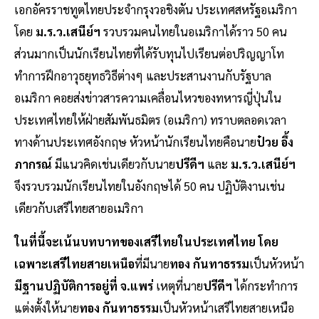
เอกอัครราชทูตไทยประจำกรุงวอชิงตัน ประเทศสหรัฐอเมริกา
โดย
ม.ร.ว.เสนีย์ฯ
รวบรวมคนไทยในอเมริกาได้ราว 50 คน
ส่วนมากเป็นนักเรียนไทยที่ได้รับทุนไปเรียนต่อปริญญาโท
ทำการฝึกอาวุธยุทธวิธีต่างๆ และประสานงานกับรัฐบาล
อเมริกา คอยส่งข่าวสารความเคลื่อนไหวของทหารญี่ปุ่นใน
ประเทศไทยให้ฝ่ายสัมพันธมิตร (อเมริกา) ทราบตลอดเวลา
ทางด้านประเทศอังกฤษ หัวหน้านักเรียนไทยคือนาย
ป๋วย อึ้ง
ภากรณ์
มีแนวคิดเช่นเดียวกับนาย
ปรีดีฯ
และ
ม.ร.ว.เสนีย์ฯ
จึงรวบรวมนักเรียนไทยในอังกฤษได้ 50 คน ปฏิบัติงานเช่น
เดียวกับเสรีไทยสายอเมริกา
ในที่นี้จะเน้นบทบาทของเสรีไทยในประเทศไทย โดย
เฉพาะเสรีไทยสายเหนือ
ที่มีนาย
ทอง กันทาธรรม
เป็นหัวหน้า
มีฐานปฏิบัติการอยู่ที่ จ.แพร่
เหตุที่นาย
ปรีดีฯ
ได้กระทำการ
แต่งตั้งให้นาย
ทอง กันทาธรรม
เป็นหัวหน้าเสรีไทยสายเหนือ