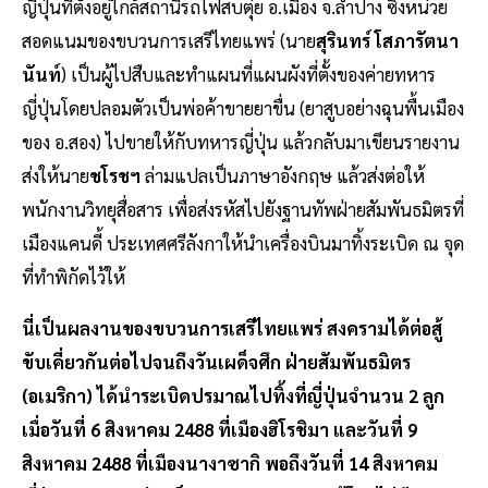
ญี่ปุ่นที่ตั้งอยู่ใกล้สถานีรถไฟสบตุ๋ย อ.เมือง จ.ลำปาง ซึ่งหน่วย
สอดแนมของขบวนการเสรีไทยแพร่ (นาย
สุรินทร์ โสภารัตนา
นันท์
) เป็นผู้ไปสืบและทำแผนที่แผนผังที่ตั้งของค่ายทหาร
ญี่ปุ่นโดยปลอมตัวเป็นพ่อค้าขายยาขื่น (ยาสูบอย่างฉุนพื้นเมือง
ของ อ.สอง) ไปขายให้กับทหารญี่ปุ่น แล้วกลับมาเขียนรายงาน
ส่งให้นาย
ชโรชฯ
ล่ามแปลเป็นภาษาอังกฤษ แล้วส่งต่อให้
พนักงานวิทยุสื่อสาร เพื่อส่งรหัสไปยังฐานทัพฝ่ายสัมพันธมิตรที่
เมืองแคนดี้ ประเทศศรีลังกาให้นำเครื่องบินมาทิ้งระเบิด ณ จุด
ที่ทำพิกัดไว้ให้
นี่เป็นผลงานของขบวนการเสรีไทยแพร่ สงครามได้ต่อสู้
ขับเคี่ยวกันต่อไปจนถึงวันเผด็จศึก ฝ่ายสัมพันธมิตร
(อเมริกา) ได้นำระเบิดปรมาณไปทิ้งที่ญี่ปุ่นจำนวน 2 ลูก
เมื่อวันที่ 6 สิงหาคม 2488 ที่เมืองฮิโรชิมา และวันที่ 9
สิงหาคม 2488 ที่เมืองนางาซากิ พอถึงวันที่ 14 สิงหาคม