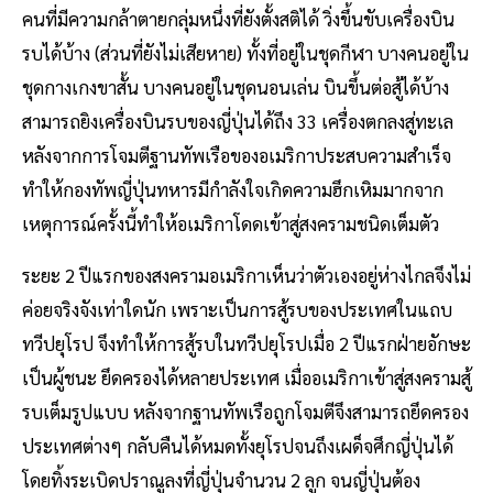
คนที่มีความกล้าตายกลุ่มหนึ่งที่ยังตั้งสติได้ วิ่งขึ้นขับเครื่องบิน
รบได้บ้าง (ส่วนที่ยังไม่เสียหาย) ทั้งที่อยู่ในชุดกีฬา บางคนอยู่ใน
ชุดกางเกงขาสั้น บางคนอยู่ในชุดนอนเล่น บินขึ้นต่อสู้ได้บ้าง
สามารถยิงเครื่องบินรบของญี่ปุ่นได้ถึง 33 เครื่องตกลงสู่ทะเล
หลังจากการโจมตีฐานทัพเรือของอเมริกาประสบความสำเร็จ
ทำให้กองทัพญี่ปุ่นทหารมีกำลังใจเกิดความฮึกเหิมมากจาก
เหตุการณ์ครั้งนี้ทำให้อเมริกาโดดเข้าสู่สงครามชนิดเต็มตัว
ระยะ 2 ปีแรกของสงครามอเมริกาเห็นว่าตัวเองอยู่ห่างไกลจึงไม่
ค่อยจริงจังเท่าใดนัก เพราะเป็นการสู้รบของประเทศในแถบ
ทวีปยุโรป จึงทำให้การสู้รบในทวีปยุโรปเมื่อ 2 ปีแรกฝ่ายอักษะ
เป็นผู้ชนะ ยึดครองได้หลายประเทศ เมื่ออเมริกาเข้าสู่สงครามสู้
รบเต็มรูปแบบ หลังจากฐานทัพเรือถูกโจมตีจึงสามารถยึดครอง
ประเทศต่างๆ กลับคืนได้หมดทั้งยุโรปจนถึงเผด็จศึกญี่ปุ่นได้
โดยทิ้งระเบิดปราณูลงที่ญี่ปุ่นจำนวน 2 ลูก จนญี่ปุ่นต้อง