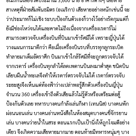
อเมริกันเสียชีวิตประมาณ 3,600 นาย อาคารต่างๆ เสียหาย
สาเหตุที่ฝ่ายสัมพันธมิตร (อเมริกา) เสียหายอย่างหนักเช่นนี้ จะ
ว่าประมาทก็ไม่เชิง ระบบป้องกันตัวเองก็วางไว้อย่างรัดกุมแต่ก็
ยังมีช่องโหว่จนได้และคาดไม่ถึงเนื่องจากเครื่องเรดาร์ไม่
สามารถตรวจจับเครื่องบินที่บินมาเข้ารัศมีได้ เพราะญี่ปุ่นได้
วางแผนการมาดีกว่า คือเมื่อเครื่องบินรบที่บรรทุกลูกระเบิด
ทำลายมาเต็มอัตราศึก บินมาเข้าใกล้รัศมีที่จะถูกตรวจจับได้
จากเรดาร์ เครื่องบินทุกลำได้ลดเพดานบินลงมาต่ำสุด ชนิดบิน
เลียบผืนน้ำทะเลจึงทำให้เรดาร์ตรวจจับไม่ได้ เรดาร์ตรวจจับ
ระยะสูงจึงเห็นแต่ท้องฟ้าว่างเปล่าพอรู้สึกตัวเครื่องบินญี่ปุ่น
จำนวน 360 เครื่องเข้าถึงตัวเสียแล้วไม่รู้ตัวหรือเตรียมต่อสู้
ป้องกันตัวเลย ทหารบางคนกำลังเล่นกีฬา (เทนนิส) บางคนพัก
ผ่อนนอนเล่น บางคนอ่านหนังสือในห้องสมุดบางคนขี่จักรยาน
เล่น บางคนว่ายน้ำในสระ ตอนแรกเป็นเป้านิ่งให้ถูกโจมตีอย่าง
เดียว จึงเกิดความเสียหายมากมาย ตอนท้ายมีทหารหนุ่มๆ บาง