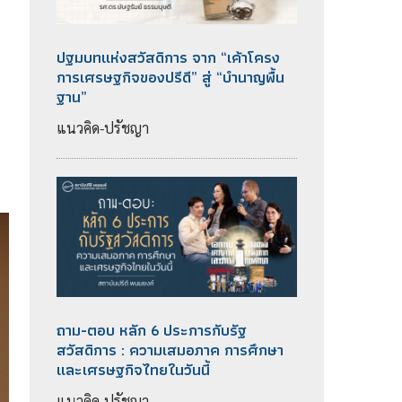
ปฐมบทแห่งสวัสดิการ จาก “เค้าโครง
การเศรษฐกิจของปรีดี” สู่ “บำนาญพื้น
ฐาน”
แนวคิด-ปรัชญา
ถาม-ตอบ หลัก 6 ประการกับรัฐ
สวัสดิการ : ความเสมอภาค การศึกษา
และเศรษฐกิจไทยในวันนี้
แนวคิด-ปรัชญา