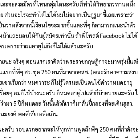
ละจะลงสมัครที่ไหนกลุ่มใดนะครับ ก็ทำให้วิทยากรท่านหนึ่ง
ย ส่วนอะไรจะทำได้ไม่ได้ผมไม่อยากเป็นกูรูมาชี้เลยเพราะว่า
เป็นว่าหลังจากนี้เงื่อนไขจะมากขึ้นและพี่ๆ ก็สามารถแนะนำตัว
น้าและมอบให้กับผู้สมัครเท่านั้น ถ้าพี่โพสต์ Facebook ไม่ได้
สมัครเพราะว่าผมอายุไม่ถึงก็ไม่ได้แล้วนะครับ
ดหมายนะ จริงๆ ตอนแรกเราคิดว่าพระราชกฤษฎีกาจะมาพรุ่งนี้แต่ก
ป็นวันแรกที่พี่ๆ สว. ชุด 250 คนที่มาจากคสช. (คณะรักษาความสงบ
ขาเรียกว่า หมดวาระ ก็ไม่รู้ใครนะเป็นคนใช้คำว่าหมดอายุ
าเรื่อยๆ ผมก็ใช้บ้างนะครับ ก็หมดอายุไปแล้วก็บ๊ายบายนะครับ ไ
่ามา 5 ปีก็หมดละ วันนี้แล้วก็เราก็มาลั่นปี่กลองที่จะเดินสู่สว.
พนมยงค์ พอดีเสียเหลือเกิน
ะครับ รอบแรกอยากจะให้ทุกท่านพูดถึงพี่ๆ 250 คนที่กำลังจ