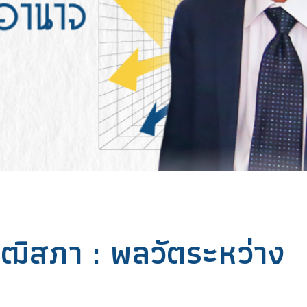
ุฒิสภา : พลวัตระหว่าง