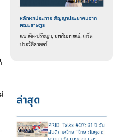
หลักหกประการ สัญญาประชาคมจาก
คณะราษฎร
แนวคิด-ปรัชญา, บทสัมภาษณ์, เกร็ด
ประวัติศาสตร์
็
ม่
ล่าสุด
PRIDI Talks #37: 81 ปี วัน
ะ
สันติภาพไทย “ไทย-กัมพูชา:
ความหวัง ทางออก และ