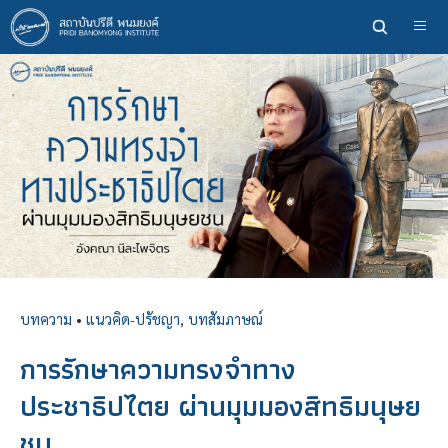
ข้าม
ไป
ยัง
เนื้อหา
หลัก
บทความ
•
แนวคิด-ปรัชญา
,
บทสัมภาษณ์
การรักษาความทรงจำทาง
ประชาธิปไตย ผ่านมุมมองสิทธิมนุษย
ชน