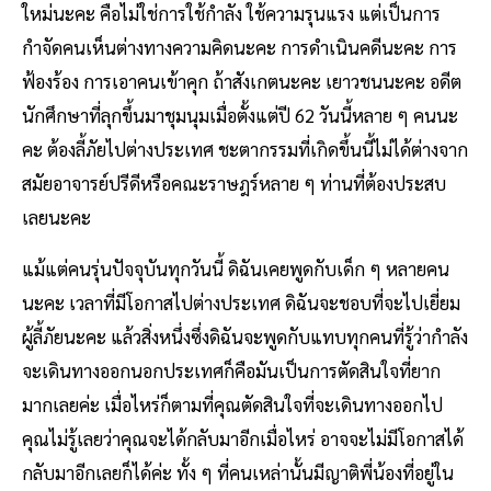
ใหม่นะคะ คือไม่ใช่การใช้กำลัง ใช้ความรุนแรง แต่เป็นการ
กำจัดคนเห็นต่างทางความคิดนะคะ การดำเนินคดีนะคะ การ
ฟ้องร้อง การเอาคนเข้าคุก ถ้าสังเกตนะคะ เยาวชนนะคะ อดีต
นักศึกษาที่ลุกขึ้นมาชุมนุมเมื่อตั้งแต่ปี 62 วันนี้หลาย ๆ คนนะ
คะ ต้องลี้ภัยไปต่างประเทศ ชะตากรรมที่เกิดขึ้นนี้ไม่ได้ต่างจาก
สมัยอาจารย์ปรีดีหรือคณะราษฎร์หลาย ๆ ท่านที่ต้องประสบ
เลยนะคะ
แม้แต่คนรุ่นปัจจุบันทุกวันนี้ ดิฉันเคยพูดกับเด็ก ๆ หลายคน
นะคะ เวลาที่มีโอกาสไปต่างประเทศ ดิฉันจะชอบที่จะไปเยี่ยม
ผู้ลี้ภัยนะคะ แล้วสิ่งหนึ่งซึ่งดิฉันจะพูดกับแทบทุกคนที่รู้ว่ากำลัง
จะเดินทางออกนอกประเทศก็คือมันเป็นการตัดสินใจที่ยาก
มากเลยค่ะ เมื่อไหร่ก็ตามที่คุณตัดสินใจที่จะเดินทางออกไป
คุณไม่รู้เลยว่าคุณจะได้กลับมาอีกเมื่อไหร่ อาจจะไม่มีโอกาสได้
กลับมาอีกเลยก็ได้ค่ะ ทั้ง ๆ ที่คนเหล่านั้นมีญาติพี่น้องที่อยู่ใน