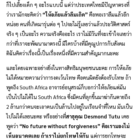
ก็ไปเลี้ยงเด็ก ๆ อะไรแบบนี้ แต่ว่าประเทศไทยมีปัญหาตรงที่
ว่าเรามักจะคิดว่า
“ให้อภัยแล้วลืมเถิด”
คือพอเราลืมแล้วอีก
หน่อย คนที่เกิดมารุ่นต่อ ๆ ไปจะไม่รู้เลยว่าแล้วประวัติศาสตร์
จริง ๆ เป็นอะไร ความจริงคืออะไร เราไม่มีวันที่จะเข้าใจเลยว่า
กว่าที่เราจะพัฒนามาตรงนี้ มีใครบ้างที่มีคุณูปการกับสังคม
ดิฉันคิดว่าเรื่องนี้เป็นเรื่องหนึ่งที่มีความสำคัญมากนะคะ
และโดยเฉพาะอย่างยิ่งในทางสิทธิมนุษยชนนะคะ การให้อภัย
ไม่ได้หมายความว่าการงดเว้นโทษ คือคนผิดยังต้องรับโทษ ถ้า
พูดถึง South Africa อาจารย์อนุสรณ์ก็บอกว่าให้อภัยแต่มัน
เป็นไปไม่ได้ใน South Africa ซึ่งมีคนที่ลุกขึ้นมาฆ่ากันตายถึง
2 ล้านกว่าคนจะเอาคนเป็นล้านไปอยู่ในเรือนจำที่ไหน มันเป็น
ไปไม่ได้เลยนะคะ หรืออย่างที่
สาธุคุณ Desmond Tutu
เคย
พูดว่า
“No future without forgiveness”
คือเรามองไม่
เห็นอนาคตเลย ถ้าเราไม่ยกโทษให้กัน
แต่การยกโทษจะ