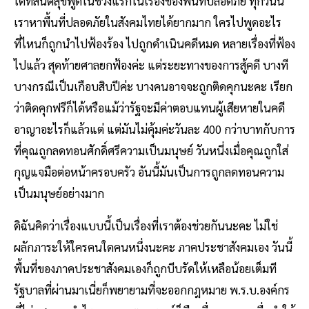
ได้ที่สันติสุขพูดในช่วงแรกในเรื่องของพื้นที่ปลอดภัย ทุกวันนี้
เราหาพื้นที่ปลอดภัยในสังคมไทยได้ยากมาก ใครไปพูดอะไร
ที่ไหนก็ถูกนำไปฟ้องร้อง ไปถูกดำเนินคดีหมด หลายเรื่องที่ฟ้อง
ไปแล้ว สุดท้ายศาลยกฟ้องค่ะ แต่ระยะทางของการสู้คดี บางที
บางกรณีเป็นเกือบสิบปีค่ะ บางคนอาจจะถูกติดคุกนะคะ เรียก
ว่าติดคุกฟรีก็ได้หรือแม้ว่ารัฐจะมีค่าตอบแทนผู้เสียหายในคดี
อาญาอะไรก็แล้วแต่ แต่มันไม่คุ้มค่ะวันละ 400 กว่าบาทกับการ
ที่คุณถูกลดทอนศักดิ์ศรีความเป็นมนุษย์ วันหนี่งเมื่อคุณถูกใส่
กุญแจมือต่อหน้าครอบครัว อันนี้มันเป็นการถูกลดทอนความ
เป็นมนุษย์อย่างมาก
ดิฉันคิดว่าเรื่องแบบนี้เป็นเรื่องที่เราต้องช่วยกันนะคะ ไม่ใช่
ผลักภาระให้ใครคนใดคนหนึ่งนะคะ ภาคประชาสังคมเอง วันนี้
พื้นที่ของภาคประชาสังคมเองก็ถูกบีบรัดให้เหลือน้อยเต็มที
รัฐบาลที่ผ่านมาเนี่ยก็พยายามที่จะออกกฎหมาย พ.ร.บ.องค์กร