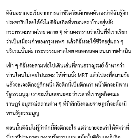
ดิฉันอยากจะเริ่มจากการเล่าชีวิตวัยเด็กของตัวเองว่าดิฉันรู้จัก
ประชาธิปไตยได้ยังไง ดิฉันเกิดที่พระนคร บ้านอยู่หลัง
กระทรวงมหาดไทย หลาย ๆ ท่านคงทราบว่าเป็นที่ที่เราเรียก
ว่าเป็นเมืองเก่าของกรุงเทพฯ แล้วดิฉันจะใช้ชีวิตอยู่แถว ๆ
บริเวณนั้นค่ะ กระทรวงมหาดไทย คลองหลอด ถนนราชดำเนิน
เช้า ๆ ดิฉันจะตามพ่อไปเดินเล่นที่สวนสราญรมย์ ถ้าหากว่า
ท่านไหนไม่เคยไปนะคะ ให้ท่านนั่ง MRT แล้วไปลงที่สนามชัย
แล้วจะเจอตึกอยู่ตึกหนึ่ง คือตึกนี้เป็นตึกเก่า หน้าตึกจะมีพาน
รัฐธรรมนูญ เราจะเห็นเลยนะคะ ว่าเวลาที่เราพูดถึงคณะ
ราษฎร์ อนุสรณ์สถานต่าง ๆ ที่รำลึกถึงคณะราษฎรก็จะต้องมี
พานรัฐธรรมนูญ
ตอนนั้นดิฉันไม่รู้ว่าตึกนี้คือตึกอะไร แต่ว่ายายจะเล่าให้ฟังว่าที่
นี่เขามีประกวดนางงามรัฐธรรมนูญ สมัยนั้นดิฉันเองก็เกิด