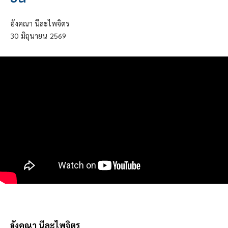
อังคณา นีละไพจิตร
30
มิถุนายน
2569
อังคณา นีละไพจิตร