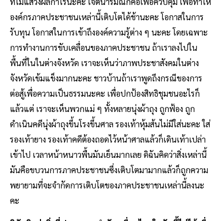
ที่ไม่แสวงผลกำไรนะคะ เจตนารมณ์ก็คือเพื่อควบคุม เพื่อทำให้
องค์กรภาคประชาชนเหล่านี้เติบโตได้ช้านะคะ โอกาสในการ
รับทุน โอกาสในการเข้าถึงองค์ความรู้ต่าง ๆ นะคะ โดยเฉพาะ
การทำงานการขับเคลื่อนของภาคประชาชน ถ้าเราลงไปใน
พื้นที่ในในต่างจังหวัด เราจะเห็นว่าภาพประชาสังคมในต่าง
จังหวัดเข้มแข็งมากนะคะ ชาวบ้านถ้าเราพูดถึงกรณีของการ
ต่อสู้เพื่อความเป็นธรรมนะคะ เพื่อปกป้องสิทธิชุมชนอะไรก็
แล้วแต่ เราจะเห็นพวกแม่ ๆ ทั้งหลายนุ่งผ้าถุง ถูกฟ้อง ถูก
ดำเนินคดีนุ่งผ้าถุงขึ้นโรงขึ้นศาล รองเท้าหุ้มส้นไม่มีใส่นะคะ ใส่
รองเท้ายาง รองเท้าคดีต้องถอดไว้หน้าศาลแล้วก็เดินเท้าเปล่า
เข้าไป เวลาหน้าหนาวพื้นมันเย็นมากเลย ดิฉันคิดว่าสิ่งเหล่านี้
มันคือขบวนการภาคประชาชนซึ่งเติบโตมามากแล้วก็ถูกความ
พยายามที่จะจำกัดการเติบโตของภาคประชาชนเหล่านี้ลงนะ
คะ