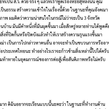
็น ส.ว. ด้วย จริง ๆ แล้วที่เราพูดเรื่องหะยีสุหลงนั้น คุณ
เป็นธรรม สร้างความเข้าใจในเรื่องนี้ด้วย ในฐานะที่คุณอังคณา
ิภาพ ผมคิดว่าความน่าสนใจในกรณีไม่ว่าจะเป็น 3 จังหวัด
 มันมีคำหนึ่งที่มันผุดขึ้นมา เมื่อสักครู่หลายท่านได้พูดคื
สิ่งที่ปิดกั้นหรือปิดบังแล้วทำให้เราสร้างความรุนแรงขึ้นมา
ม่า เป็นการไปกล่าวหาคนอื่น อาจจะทำเป็นขบวนการหรืออา
่คือประเทศไทยนะ ทำอย่างไรเราจะก้าวข้ามสิ่งเหล่านี้ไปได้ครั
มท้าทายในอุดมการณ์ของการต่อสู้เพื่อสันติภาพหรือไม่ครับ
ากมาก ดิฉันอยากจะเรียนแบบนี้นะคะว่า ในฐานะที่ทำงานด้าน