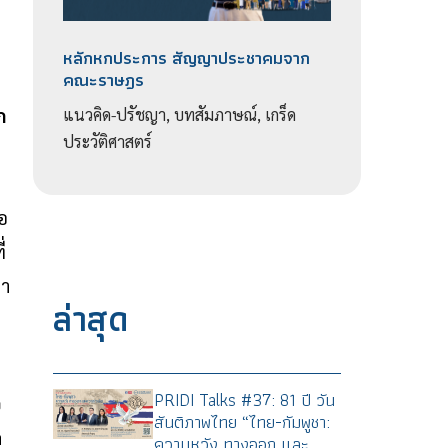
น
หลักหกประการ สัญญาประชาคมจาก
คณะราษฎร
ก
แนวคิด-ปรัชญา, บทสัมภาษณ์, เกร็ด
ประวัติศาสตร์
ือ
่
่า
ล่าสุด
PRIDI Talks #37: 81 ปี วัน
อ
สันติภาพไทย “ไทย-กัมพูชา:
ค
ความหวัง ทางออก และ