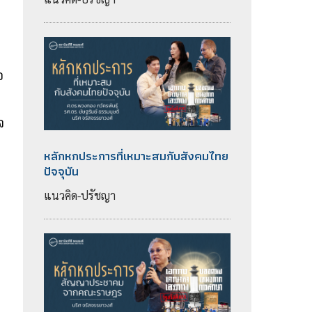
อ
จ
บ
หลักหกประการที่เหมาะสมกับสังคมไทย
ปัจจุบัน
แนวคิด-ปรัชญา