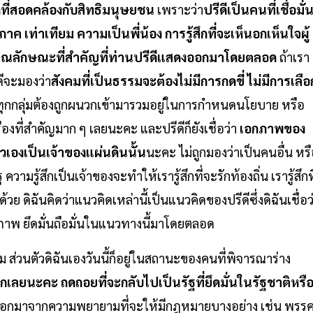
ที่สอดคล้องกับสิทธิมนุษยชน
เพราะว่า
ปรีดีเป็นคนที่เชื่อมั่
 เท่าเทียม ความเป็นพี่น้อง การรู้สึกที่จะเห็นอกเห็นใจผู้
คุณลักษณะที่สำคัญที่ท่านปรีดีแสดงออกมาโดยตลอด
ถ้าเรา
ดีจะมองว่า
สังคมที่เป็นธรรมจะต้องไม่มีการกดขี่ ไม่มีการเลือ
นทุกกลุ่มต้องถูกผนวกเข้ามารวมอยู่ในการกำหนดนโยบาย หรือ
ื่องที่สำคัญมาก ๆ เลยนะคะ และปรีดีก็ยังเชื่อว่า
เอกภาพของ
ตัวเองเป็นเจ้าของแผ่นดินนั้น
นะคะ ไม่ถูกมองว่าเป็นคนอื่น หร
วามรู้สึกเป็นเจ้าของจะทำให้เรารู้สึกที่จะรักท้องถิ่น เรารู้สึกที
้วย ดิฉันคิดว่าแนวคิดเหล่านี้เป็นแนวคิดของปรีดีซึ่งดิฉันเชื่อว
ภาพ ยึดมั่นถือมั่นในแนวทางนี้มาโดยตลอด
ิยม ส่วนตัวดิฉันเองวันนี้ก็อยู่ในสถานะของคนที่พิจารณาร่าง
ยนะคะ ถดถอยที่จะกลับไปเป็นรัฐที่ยึดมั่นในรัฐชาติหรื
้อนออกมาจากความพยายามที่จะให้มีกฎหมายบางอย่าง เช่น พรร