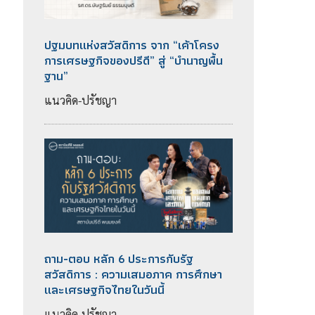
ปฐมบทแห่งสวัสดิการ จาก “เค้าโครง
การเศรษฐกิจของปรีดี” สู่ “บำนาญพื้น
ฐาน”
แนวคิด-ปรัชญา
ถาม-ตอบ หลัก 6 ประการกับรัฐ
สวัสดิการ : ความเสมอภาค การศึกษา
และเศรษฐกิจไทยในวันนี้
แนวคิด-ปรัชญา