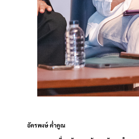
อัครพงษ์ ค่ำคูณ