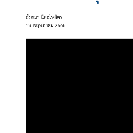
อังคณา นีละไพจิตร
18
พฤษภาคม
2568