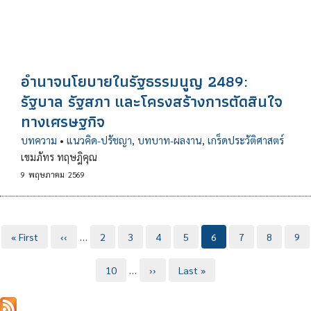
อำนาจนโยบายในรัฐธรรมนูญ 2489:
รัฐบาล รัฐสภา และโครงสร้างการตัดสินใจ
ทางเศรษฐกิจ
บทความ
•
แนวคิด-ปรัชญา
,
บทบาท-ผลงาน
,
เกร็ดประวัติศาสตร์
เขมภัทร ทฤษฎิคุณ
9
พฤษภาคม
2569
Pagination
หน้า
« First
หน้า
‹‹
…
Page
2
Page
3
Page
4
Page
5
Current
6
Page
7
Page
8
Pag
9
แรก
ก่อน
page
หน้า
Page
10
…
Next
››
Last
Last »
page
page