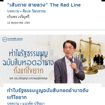
“เส้นตาย สายลวง” The Red Line
บทความ
•
ศิลปะ-วัฒนธรรม
กวินพร เจริญศรี
14
พฤษภาคม
2569
ทำไมรัฐธรรมนูญฉบับสืบทอดอำนาจถึง
แก้ไขยาก
บทความ
•
แนวคิด-ปรัชญา