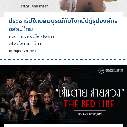
ประชาธิปไตยสมบูรณ์กับโจทย์ปฏิรูปองค์กร
อิสระไทย
บทความ
•
แนวคิด-ปรัชญา
รศ.ดร.โคทม อารียา
15
พฤษภาคม
2569