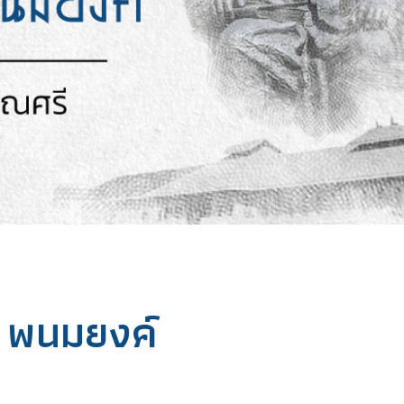
ี พนมยงค์