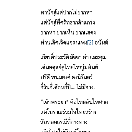
หานักสู้แต่ปากไม่ยากหา
แต่นักสู้ที่ศรัทธากล้าแกร่ง
ยากหา ยากเห็น ยากแสดง
ท่านเลิศเจิดแจรงแพง
[2]
อนันต์
เกียรติ์ประวัติ สัจจา ค่า และคุณ
เด่นอดุลย์คู่ไทยใหญ่มหันต์
ปรีดี พนมยงค์ คงนิรันดร์
กี่วันกี่เดือนกี่ปี.....ไม่มีจาง!
“เจ้าพระยา” คือไทยอันไพศาล
แต่โบราณร่วมใจไทยสร้าง
สืบทอดธรณีที่ถางทาง
อธิปไตยไม่รู้ร้างรู้โรยรา