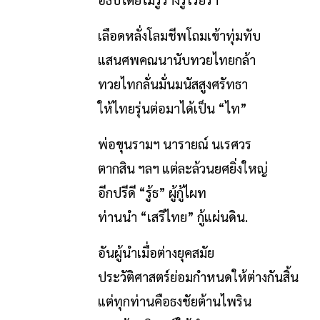
เลือดหลั่งโลมชีพโถมเข้าทุ่มทับ
แสนศพคณนานับทวยไทยกล้า
ทวยไทกลั่นมั่นมนัสสูงศรัทธา
ให้ไทยรุ่นต่อมาได้เป็น “ไท”
พ่อขุนรามฯ นารายณ์ นเรศวร
ตากสิน ฯลฯ แต่ละล้วนยศยิ่งใหญ่
อีกปรีดี “รู้ธ” ผู้กู้ไผท
ท่านนำ “เสรีไทย” กู้แผ่นดิน.
อันผู้นำเมื่อต่างยุคสมัย
ประวัติศาสตร์ย่อมกำหนดให้ต่างกันสิ้น
แต่ทุกท่านคือธงชัยต้านไพริน