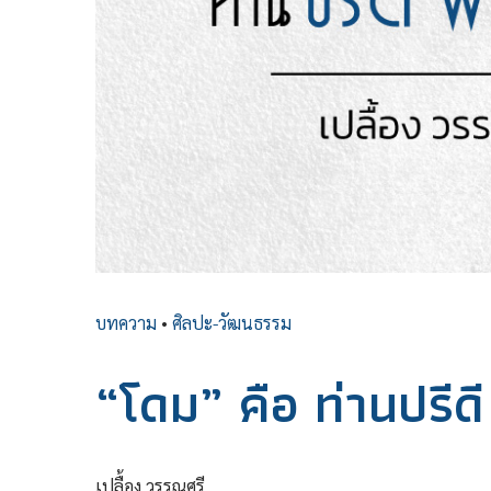
บทความ
•
ศิลปะ-วัฒนธรรม
“โดม” คือ ท่านปรีด
เปลื้อง วรรณศรี