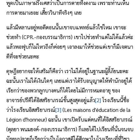
พูดเป็นภาษาฝรั่งเศสว่าเป็นการตายที่งดงาม เพราะท่านเห็น
การตายมาเยอะ เสี้ยววินาทีจริงๆ เลย
แล้วมีหลานอยู่พอดีตอนนั้นเขาจบแพทย์แล้วใช่ไหม เขาจะ
ช่วยทำ (CPR.-กองบรรณาธิการ) เขาไปช่วยทำแต่ไม่ได้แล้วค่ะ
แล้วพอฟุบก็ไม่ไหวถึงก็ค่อยๆ เอาลงมาให้ช่วยแต่เขาก็มีเจตนา
ดีที่จะช่วยนะคะ
ดุษฎีอยากจะให้เสริมก็คือว่า เราไม่ได้อยู่ในฐานะผู้ลี้ภัยนะคะ
ฉะนั้นเราไม่ได้เงินใดๆ เลยแต่เราได้รับอนุญาตให้พำนักอยู่ได้
เรียกว่าของพวกลูกบางคนก็ได้โดยไม่มีการหมดอายุ ของ
อาจารย์ปรีดีได้อิสสริยาภรณ์ชั้นสูงสุดอยู่แล้ว
[2]
โรงเรียนนี้ชื่อ
ว่าโรงเรียนอิสสริยาภรณ์
[3]
(Les maisons d'éducation de la
Légion d'honneur) ฉะนั้น เขาเปิดรับแต่คนที่ได้อิสสริยาภรณ์
(ตุลยา พนมยงค์-กองบรรณาธิการ) ก็เลยได้ไปเรียนที่นั่นจนจบ
มัธยมปลายก็เรียกว่าเป็นโอกาสดีได้ศึกษาในโรงเรียนที่ที่วิชา