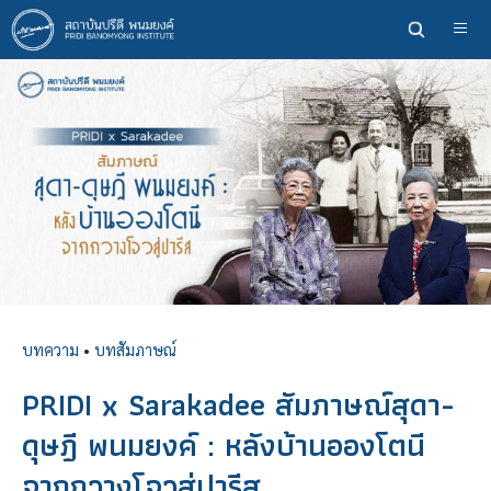
ข้าม
ไป
ยัง
เนื้อหา
หลัก
บทความ
•
บทสัมภาษณ์
PRIDI x Sarakadee สัมภาษณ์สุดา-
ดุษฎี พนมยงค์ : หลังบ้านอองโตนี
จากกวางโจวสู่ปารีส