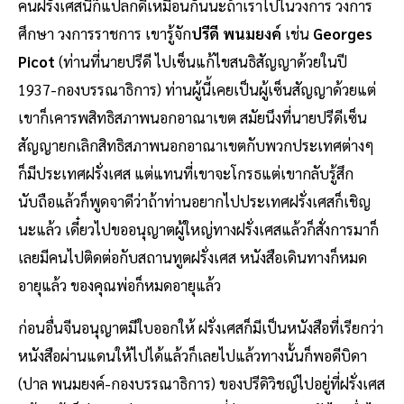
คนฝรั่งเศสนี่ก็แปลกดีเหมือนกันนะถ้าเราไปในวงการ วงการ
ศึกษา วงการราชการ เขารู้จัก
ปรีดี พนมยงค์
เช่น
Georges
Picot
(ท่านที่นายปรีดี ไปเซ็นแก้ไขสนธิสัญญาด้วยในปี
1937-กองบรรณาธิการ) ท่านผู้นี้เคยเป็นผู้เซ็นสัญญาด้วยแต่
เขาก็เคารพสิทธิสภาพนอกอาณาเขต สมัยนึงที่นายปรีดีเซ็น
สัญญายกเลิกสิทธิสภาพนอกอาณาเขตกับพวกประเทศต่างๆ
ก็มีประเทศฝรั่งเศส แต่แทนที่เขาจะโกรธแต่เขากลับรู้สึก
นับถือแล้วก็พูดจาดีว่าถ้าท่านอยากไปประเทศฝรั่งเศสก็เชิญ
นะแล้ว เดี๋ยวไปขออนุญาตผู้ใหญ่ทางฝรั่งเศสแล้วก็สั่งการมาก็
เลยมีคนไปติดต่อกับสถานทูตฝรั่งเศส หนังสือเดินทางก็หมด
อายุแล้ว ของคุณพ่อก็หมดอายุแล้ว
ก่อนอื่นจีนอนุญาตมีใบออกให้ ฝรั่งเศสก็มีเป็นหนังสือที่เรียกว่า
หนังสือผ่านแดนให้ไปได้แล้วก็เลยไปแล้วทางนั้นก็พอดีบิดา
(ปาล พนมยงค์-กองบรรณาธิการ) ของปรีดิวิชญ์ไปอยู่ที่ฝรั่งเศส