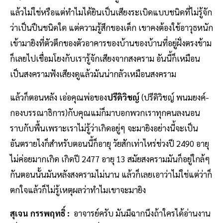
แล้วไม่ใช่หรือแต่ทำไมได้ยินเป็นเสียงระเบิดแบบชนิดที่ไม่รู้จัก
ว่าเป็นปืนชนิดใด แต่ความรู้สึกของเด็ก เขาคงต้องใช้อาวุธหนัก
เข้ามายิงที่ตัวตึกของตัวอาคารของบ้านของบ้านที่อยู่ฝั่งตรงข้าม
ก็เลยไปเชื่อมโยงกับเรารู้จักเสียงจากสงคราม อันนี้ก็เหมือน
เป็นสงครามฟังเสียงดูแล้วมันน่ากลัวเหมือนสงคราม
แล้วก็ตอนหลัง เอ่อคุณพ่อของ
ปรีดิวิชญ์
(ปรีดิวิชญ์ พนมยงค์-
กองบรรณาธิการ)กับคุณแม่ก็มาบอกพวกเราทุกคนลงนอน
ราบกับพื้นเพราะเราไม่รู้ว่าเกิดอยู่ๆ จะมายิงอย่างนี้จะเป็น
อันตรายไงก็สำหรับตอนนี้ก็อายุ วัยสักเท่าไหร่ช่วงปี 2490 อายุ
ไม่ค่อยมากเกิด เกิดปี 2477 อายุ 13 สมัยสงครามมันก็อยู่ใกล้ๆ
กันตอนนั้นมันหลังสงครามไม่นาน แล้วก็เลยเอาว่าไม่ใช่แต่ว่าก็
ตกใจแล้วก็ไม่รู้เหตุผลว่าทำไมเขาจะมายิง
สุเจน กรรพฤทธิ์ :
อาจารย์ครับ มันมีฉากนึงถ้าใครได้อ่านงาน