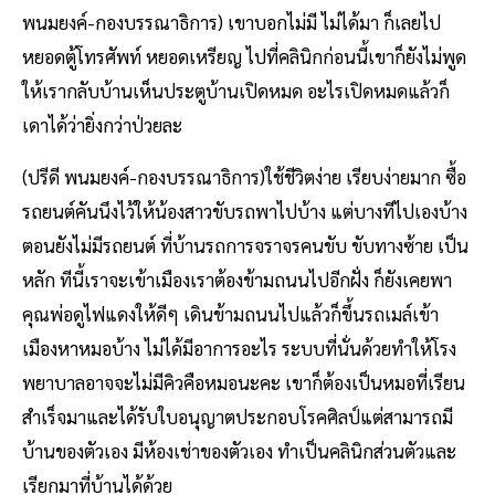
พนมยงค์-กองบรรณาธิการ) เขาบอกไม่มี ไม่ได้มา ก็เลยไป
หยอดตู้โทรศัพท์ หยอดเหรียญ ไปที่คลินิกก่อนนี้เขาก็ยังไม่พูด
ให้เรากลับบ้านเห็นประตูบ้านเปิดหมด อะไรเปิดหมดแล้วก็
เดาได้ว่ายิ่งกว่าป่วยละ
(ปรีดี พนมยงค์-กองบรรณาธิการ)ใช้ชีวิตง่าย เรียบง่ายมาก ซื้อ
รถยนต์คันนึงไว้ให้น้องสาวขับรถพาไปบ้าง แต่บางทีไปเองบ้าง
ตอนยังไม่มีรถยนต์ ที่บ้านรถการจราจรคนขับ ขับทางซ้าย เป็น
หลัก ทีนี้เราจะเข้าเมืองเราต้องข้ามถนนไปอีกฝั่ง ก็ยังเคยพา
คุณพ่อดูไฟแดงให้ดีๆ เดินข้ามถนนไปแล้วก็ขึ้นรถเมล์เข้า
เมืองหาหมอบ้าง ไม่ได้มีอาการอะไร ระบบที่นั่นด้วยทำให้โรง
พยาบาลอาจจะไม่มีคิวคือหมอนะคะ เขาก็ต้องเป็นหมอที่เรียน
สำเร็จมาและได้รับใบอนุญาตประกอบโรคศิลป์แต่สามารถมี
บ้านของตัวเอง มีห้องเช่าของตัวเอง ทำเป็นคลินิกส่วนตัวและ
เรียกมาที่บ้านได้ด้วย