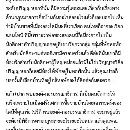
ระดับปริญญาเอกที่นั่น ก็มีความรู้เยอะแยะเกี่ยวกับเรื่องทาง
ด้านกฎหมายการซื้อบ้านกันอะไรต่ออะไรแล้วก็เลยบอกไปเห็น
ว่ามีบ้านขายที่เมืองอองโตนีนะที่เราเรียก คนไทยก็อาจจะเรียก
แอนโทนี ทีนี้เพราะว่าพ่อของสองคนนี้ก็เนื่องจากไปเป็น
นักศึกษาทำปริญญาเอกอยู่ที่เขาเรียกว่ากลุ่ม กลุ่มที่พักหอพัก
สำหรับนักศึกษาแต่พอดีเขามีครอบครัวแล้ว ดีค่ะที่นั่นเขาก็มี
ห้องพักสำหรับนักศึกษาผู้ใหญ่หน่อยแล้วนี่ไม่ใช่ปริญญาตรีคือ
ปริญญาเอกก็เลยมีห้องให้พักอยู่ในหอพักนั้น แล้วคุณปาลก็
บอกงั้นก็เลือกบ้านที่อยู่ใกล้หอพักจะได้ติดต่อกันสะดวก…
แล้ว (ปาล พนมยงค์-กองบรรณาธิการ) ก็เป็นคนจัดการให้
เสร็จเพราะในเมืองฝรั่งเศสการซื้อขายบ้านโดยเฉพาะครั้งออง
โตนีที่คุณพ่อ (ปรีดี พนมยงค์-กองบรรณาธิการ) จะมาอยู่แล้ว
จะต้องมีพิธีการตามกฎหมายอะไรเยอะไปหมด แล้วคุณพ่อ…
คนนี้(ปาล พนมยงค์-กองบรรณาธิการ) ก็คล่องแคล่วเกี่ยวกับ