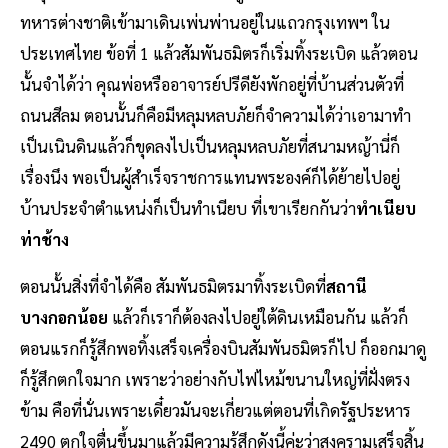
ทหารต่างชาติเข้ามาเดินเพ่นพ่านอยู่ในแถวกรุงเทพฯ ใน
ประเทศไทย ข้อที่ 1 แล้วสัมพันธมิตรก็เริ่มทิ้งระเบิด แล้วตอน
นั้นจำได้ว่า คุณพ่อหรืออาจารย์ปรีดียังพักอยู่ที่บ้านส่วนตัวที่
ถนนสีลม ตอนนั้นก็คือมีหลุมหลบภัยก็จำความได้ว่าเอามาทำ
เป็นเนินดินแล้วก็ขุดลงไปเป็นหลุมหลบภัยที่สนามหญ้านี่ก็
เรื่องนึง พอเป็นผู้สำเร็จราชการแทนพระองค์ก็ได้ย้ายไปอยู่
บ้านประจำตำแหน่งก็เป็นทำเนียบ ที่เขาเรียกกันว่า
ทำเนียบ
ท่าช้าง
ตอนนั้นสิ่งที่จำได้คือ สัมพันธมิตรมาทิ้งระเบิดที่
สถานี
บางกอกน้อย
แล้วก็เราก็ต้องลงไปอยู่ใต้ดินเหมือนกัน แล้วก็
ตอนแรกก็รู้สึกพอทิ้งเสร็จเครื่องบินสัมพันธมิตรก็ไป ก็ออกมาดู
ก็รู้สึกตกใจมาก เพราะว่าอย่างกับไฟไหม้ขนานใหญ่ที่ฝั่งตรง
ข้าม คือที่นั่นเพราะเดี๋ยวมันจะเกี่ยวแต่ตอนที่เกิดรัฐประหาร
2490 ตกใจตื่นขึ้นมาแล้วมีความรู้สึกดังนี้ค่ะว่าสงครามเสร็จสิ้น