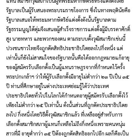
แทน สมาชิกวุฒิสภาเป็นผู้ที่พระมหากษัตริย์ทรงแต่งตั้งโดย
รัฐบาลเป็นผู้รับสนองพระบรมราชโองการ ซึ่งในทางพฤตินัยคือ
รัฐบาลเสนอให้พระมหากษัตริย์แต่งตั้งดังนั้นรัฐบาลตาม
รัฐธรรมนูญใต้ตุ่มจึงเสนอผู้สําเร็จราชการแต่งตั้งผู้มีบรรดาศักดิ์
สูง นายทหาร และพวกของตน ตามระบบตั้งวุฒิสมาชิกเช่นนี้
ปวงชนชาวไทยจึงถูกตัดสิทธิประชาธิปไตยลงไปกึ่งหนึ่ง แต่
เท่านั้นก็ยังไม่สาสมใจของรัฐบาลนั้นคือได้ออกกฎหมายแก้อายุ
ของผู้สมัครรับเลือกตั้งเป็นผู้แทนราษฎรจากที่กําหนดไว้ครั้ง
พระปกเกล้าฯ ว่าให้ผู้รับเลือกตั้งมีอายุไม่ต่ํากว่า ๒๓ ปีเป็น ๓๕
ปี ท่านที่ศึกษาอยู่ในต่างประเทศย่อมรู้ได้ว่าประเทศ
ประชาธิปไตยทั่วไปในโลกได้กําหนดอายุผู้สมัครรับเลือกตั้งไว้
เพียงไม่ต่ํากว่า ๒๕ ปีเท่านั้น ดั่งนั้นส่วนที่ถูกตัดประชาธิปไตย
ลงไป กึ่งหนึ่งโดยวิธีตั้งวุฒิสมาชิกแล้ว ที่เหลืออยู่สําหรับการ
เลือกตั้งสมาชิกสภาผู้แทนก็เหลือไม่ถึงกึ่งหนึ่งเพราะคนหนุ่ม
สาวที่มี อายุต่ํากว่า ๓๕ ปีต้องถูกตัดสิทธิออกไปอีก ผลก็คือเป็น