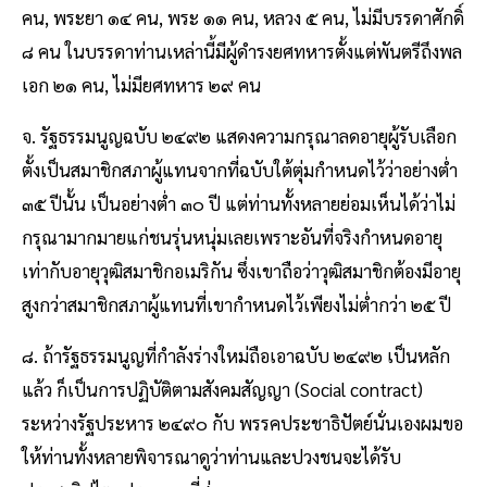
คน, พระยา ๑๔ คน, พระ ๑๑ คน, หลวง ๕ คน, ไม่มีบรรดาศักดิ์
๘ คน ในบรรดาท่านเหล่านี้มีผู้ดํารงยศทหารตั้งแต่พันตรีถึงพล
เอก ๒๑ คน, ไม่มียศทหาร ๒๙ คน
จ. รัฐธรรมนูญฉบับ ๒๔๙๒ แสดงความกรุณาลดอายุผู้รับเลือก
ตั้งเป็นสมาชิกสภาผู้แทนจากที่ฉบับใต้ตุ่มกําหนดไว้ว่าอย่างต่ํา
๓๕ ปีนั้น เป็นอย่างต่ํา ๓๐ ปี แต่ท่านทั้งหลายย่อมเห็นได้ว่าไม่
กรุณามากมายแก่ชนรุ่นหนุ่มเลยเพราะอันที่จริงกําหนดอายุ
เท่ากับอายุวุฒิสมาชิกอเมริกัน ซึ่งเขาถือว่าวุฒิสมาชิกต้องมีอายุ
สูงกว่าสมาชิกสภาผู้แทนที่เขากําหนดไว้เพียงไม่ต่ํากว่า ๒๕ ปี
๘. ถ้ารัฐธรรมนูญที่กําลังร่างใหม่ถือเอาฉบับ ๒๔๙๒ เป็นหลัก
แล้ว ก็เป็นการปฏิบัติตามสังคมสัญญา (Social contract)
ระหว่างรัฐประหาร ๒๔๙๐ กับ พรรคประชาธิปัตย์นั่นเองผมขอ
ให้ท่านทั้งหลายพิจารณาดูว่าท่านและปวงชนจะได้รับ