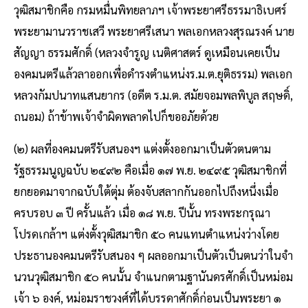
วุฒิสมาชิกคือ กรมหมื่นพิทยลาภฯ เจ้าพระยาศรีธรรมาธิเบศร์
พระยามานวราชเสวี พระยาศรีเสนา พลเอกหลวงสุรณรงค์ นาย
สัญญา ธรรมศักดิ์ (หลวงจำรูญ เนติศาสตร์ ดูเหมือนเคยเป็น
องคมนตรีแล้วลาออกเพื่อดํารงตําแหน่งร.ม.ต.ยุติธรรม) พลเอก
หลวงกัมปนาทแสนยากร (อดีต ร.ม.ต. สมัยจอมพลพิบูล สฤษดิ์,
ถนอม) ถ้าข้าพเจ้าจําผิดพลาดไปก็ขออภัยด้วย
(๒) ผลที่องคมนตรีรับสนองฯ แต่งตั้งออกมาเป็นตัวตนตาม
รัฐธรรมนูญฉบับ ๒๔๙๒ คือเมื่อ ๑๗ พ.ย. ๒๔๙๕ วุฒิสมาชิกที่
ยกยอดมาจากฉบับใต้ตุ่ม ต้องจับสลากกันออกไปถึงหนึ่งเมื่อ
ครบรอบ ๓ ปี ครั้นแล้ว เมื่อ ๑๘ พ.ย. ปีนั้น ทรงพระกรุณา
โปรดเกล้าฯ แต่งตั้งวุฒิสมาชิก ๕๐ คนแทนตําแหน่งว่างโดย
ประธานองคมนตรีรับสนอง ๆ ผลออกมาเป็นตัวเป็นตนว่าในจํา
นวนวุฒิสมาชิก ๕๐ คนนั้น จําแนกตามฐานันดรศักดิ์เป็นหม่อม
เจ้า ๖ องค์, หม่อมราชวงศ์ที่ได้บรรดาศักดิ์ก่อนเป็นพระยา ๑