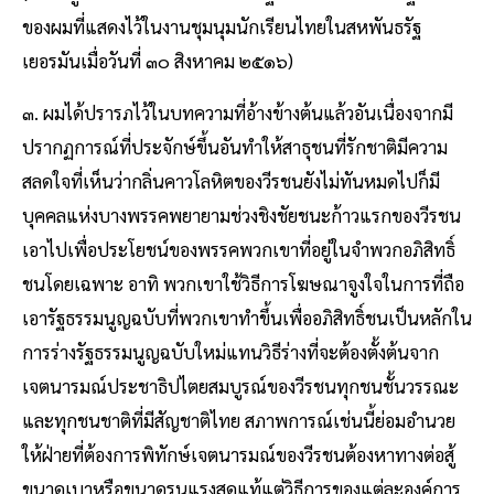
ของผมที่แสดงไว้ในงานชุมนุมนักเรียนไทยในสหพันธรัฐ
เยอรมันเมื่อวันที่ ๓๐ สิงหาคม ๒๕๑๖)
๓. ผมได้ปรารภไว้ในบทความที่อ้างข้างต้นแล้วอันเนื่องจากมี
ปรากฏการณ์ที่ประจักษ์ขึ้นอันทําให้สาธุชนที่รักชาติมีความ
สลดใจที่เห็นว่ากลิ่นคาวโลหิตของวีรชนยังไม่ทันหมดไปก็มี
บุคคลแห่งบางพรรคพยายามช่วงชิงชัยชนะก้าวแรกของวีรชน
เอาไปเพื่อประโยชน์ของพรรคพวกเขาที่อยู่ในจําพวกอภิสิทธิ์
ชนโดยเฉพาะ อาทิ พวกเขาใช้วิธีการโฆษณาจูงใจในการที่ถือ
เอารัฐธรรมนูญฉบับที่พวกเขาทําขึ้นเพื่ออภิสิทธิ์ชนเป็นหลักใน
การร่างรัฐธรรมนูญฉบับใหม่แทนวิธีร่างที่จะต้องตั้งต้นจาก
เจตนารมณ์ประชาธิปไตยสมบูรณ์ของวีรชนทุกชนชั้นวรรณะ
และทุกชนชาติที่มีสัญชาติไทย สภาพการณ์เช่นนี้ย่อมอํานวย
ให้ฝ่ายที่ต้องการพิทักษ์เจตนารมณ์ของวีรชนต้องหาทางต่อสู้
ขนาดเบาหรือขนาดรุนแรงสุดแท้แต่วิธีการของแต่ละองค์การ