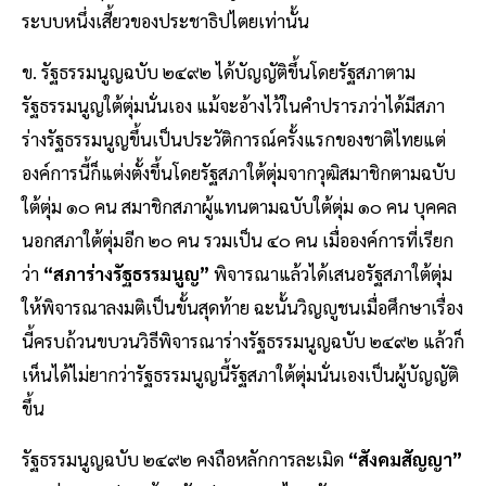
ระบบหนึ่งเสี้ยวของประชาธิปไตยเท่านั้น
ข. รัฐธรรมนูญฉบับ ๒๔๙๒ ได้บัญญัติขึ้นโดยรัฐสภาตาม
รัฐธรรมนูญใต้ตุ่มนั่นเอง แม้จะอ้างไว้ในคําปรารภว่าได้มีสภา
ร่างรัฐธรรมนูญขึ้นเป็นประวัติการณ์ครั้งแรกของชาติไทยแต่
องค์การนี้ก็แต่งตั้งขึ้นโดยรัฐสภาใต้ตุ่มจากวุฒิสมาชิกตามฉบับ
ใต้ตุ่ม ๑๐ คน สมาชิกสภาผู้แทนตามฉบับใต้ตุ่ม ๑๐ คน บุคคล
นอกสภาใต้ตุ่มอีก ๒๐ คน รวมเป็น ๔๐ คน เมื่อองค์การที่เรียก
ว่า
“สภาร่างรัฐธรรมนูญ”
พิจารณาแล้วได้เสนอรัฐสภาใต้ตุ่ม
ให้พิจารณาลงมติเป็นขั้นสุดท้าย ฉะนั้นวิญญูชนเมื่อศึกษาเรื่อง
นี้ครบถ้วนขบวนวิธีพิจารณาร่างรัฐธรรมนูญฉบับ ๒๔๙๒ แล้วก็
เห็นได้ไม่ยากว่ารัฐธรรมนูญนี้รัฐสภาใต้ตุ่มนั่นเองเป็นผู้บัญญัติ
ขึ้น
รัฐธรรมนูญฉบับ ๒๔๙๒ คงถือหลักการละเมิด
“สังคมสัญญา”