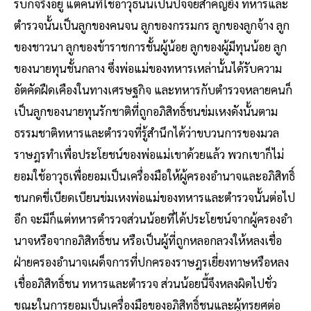
รบก็จริงอยู่ แต่คนที่ใช้อาวุธนั้นเป็นปัจจัยสําคัญยิ่ง ทหารและ
ตํารวจนั้นเป็นลูกของคนจน ลูกของกรรมกร ลูกของลูกจ้าง ลูก
ของชาวนา ลูกของข้าราชการชั้นผู้น้อย ลูกของผู้มีทุนน้อย ลูก
ของนายทุนชั้นกลาง ซึ่งพ่อแม่ของทหารเหล่านั้นได้รับความ
อัตคัดฝืดเคืองในทางเศรษฐกิจ และทหารกับตํารวจหลายคนก็
เป็นลูกของนายทุนรักชาติที่ถูกอภิสิทธิ์ชนข่มเหงดังนั้นตาม
ธรรมชาติทหารและตํารวจที่รู้สํานึกได้ว่าขบวนการของมวล
ราษฎรทําเพื่อประโยชน์ของพ่อแม่เขาด้วยแล้ว พวกเขาก็ไม่
ยอมใช้อาวุธเพื่อยอมเป็นเครื่องมือให้ผู้ครองอํานาจและอภิสิทธิ์
ชนกดขี่เบียดเบียนข่มเหงพ่อแม่ของทหารและตํารวจนั้นต่อไป
อีก จะมีก็แต่ทหารตํารวจส่วนน้อยที่ได้ประโยชน์จากผู้ครองอํา
นาจหรือจากอภิสิทธิ์ชน หรือเป็นผู้ที่ถูกหลอกลวงให้หลงเชื่อ
ฝ่ายครองอํานาจเผด็จการที่ปกครองราษฎรเยี่ยงทาษหรือหลง
เชื่ออภิสิทธิ์ชน ทหารและตํารวจ ส่วนน้อยนี้จึงหลงผิดไปชั่ว
ขณะในการยอมเป็นเครื่องมือของอภิสิทธิ์ชนและผู้ทรยศต่อ