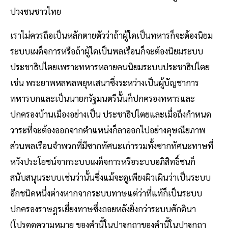
ปวงชนชาวไทย
เราไม่ควรถือเป็นหลักตายตัวว่าถ้าผู้ใดเป็นทหารก็จะต้องนิยม
ระบบเผด็จการหรือถ้าผู้ใดเป็นพลเรือนก็จะต้องนิยมระบบ
ประชาธิปไตยเพราะทหารหลายคนนิยมระบบประชาธิปไตย
เช่น พระยาพหลพลพยุหเสนาซึ่งระหว่างเป็นผู้บัญชาการ
ทหารบกและเป็นนายกรัฐมนตรีนั้นก็ปกครองทหารและ
ปกครองบ้านเมืองอย่างเป็น ประชาธิปไตยและเมื่อถึงกําหนด
วาระที่จะต้องออกจากตําแหน่งก็ลาออกไปอย่างดุษณียภาพ
ส่วนพลเรือนจําพวกที่มีซากทัศนะเก่ารวมทั้งซากทัศนะทาษที่
หวังประโยชน์จากระบบเผด็จการหรือระบบอภิสิทธิ์ชนก็
สนับสนุนระบบเช่นว่านั้นซึ่งแม้จะดูเพียงผิวเผินว่าเป็นระบบ
อีกชนิดหนึ่งต่างหากจากระบบทาษแต่ว่าที่แท้ก็เป็นระบบ
ปกครองราษฎรเยี่ยงทาษซึ่งถอยหลังยิ่งกว่าระบบศักดินา
(โปรดดูความหมาย ของคํานี้ในปาฐกถาของคำนี้ในปาฐกถา