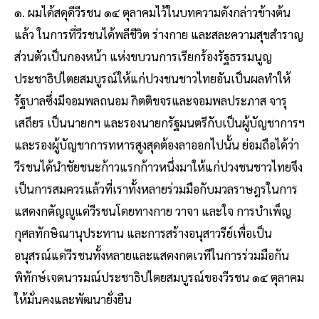
๑. ผมได้สดุดีวีรชน ๑๔ ตุลาคมไว้ในบทความดังกล่าวข้างต้น
แล้ว ในการที่วีรชนได้พลีชีวิต ร่างกาย และสละความสุขสําราญ
ส่วนตัวเป็นกองหน้า แห่งขบวนการเรียกร้องรัฐธรรมนูญ
ประชาธิปไตยสมบูรณ์ให้แก่ปวงชนชาวไทยอันเป็นผลทําให้
รัฐบาลซึ่งมีจอมพลถนอม กิตติขจรและจอมพลประภาส จารุ
เสถียร เป็นนายกฯ และรองนายกรัฐมนตรีกับเป็นผู้บัญชาการฯ
และรองผู้บัญชาการทหารสูงสุดต้องลาออกไปนั้น ย่อมถือได้ว่า
วีรชนได้นําชัยชนะก้าวแรกก้าวหนึ่งมาให้แก่ปวงชนชาวไทยจึง
เป็นการสมควรแล้วที่เราทั้งหลายร่วมมือกับมวลราษฎรในการ
แสดงกตัญญูแด่วีรชนโดยทางกาย วาจา และใจ การบําเพ็ญ
กุศลทักษิณานุประทาน และการสร้างอนุสาวรีย์เพื่อเป็น
อนุสรณ์แด่วีรชนทั้งหลายและแสดงกตเวทีในการร่วมมือกัน
พิทักษ์เจตนารมณ์ประชาธิปไตยสมบูรณ์ของวีรชน ๑๔ ตุลาคม
ให้มั่นคงและพัฒนายั่งยืน