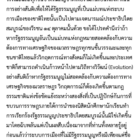
การอย่างสันติเพื่อให้ได้รัฐธรรมนูญที่เป็นแม่บทแห่งระบบ
การเมืองของชาติไทยนั้นเป็นไปตามเจตนารมณ์ประชาธิปไตย
สมบูรณ์ของวีรชน ๑๔ ตุลาคมนั้นด้วย ขอได้โปรดคํานึงว่าถ้า
หากรัฐธรรมนูญอันเป็นแม่บทแห่งกฎหมายสอดคล้องกับความ
ต้องการทางเศรษฐกิจของมวลราษฎรทุกชนชั้นวรรณะและทุก
ชนชาติไทยแล้ววิกฤตการณ์ทางสังคมก็ไม่เกิดขึ้นและประเทศ
ชาติก็สามารถดําเนินก้าวหน้าไปตามวิถีทางวิวัฒน์ (Evolution)
อย่างสันติถ้าหากรัฐธรรมนูญไม่สอดคล้องกับความต้องการทาง
เศรษฐกิจของมวลราษฎร วิกฤตการณ์ก็ต้องเกิดขึ้นตามกฎ
ธรรมชาติแห่งข้อขัดแย้งระหว่างสองสิ่งที่เป็นปฏิปักษ์กันการที่
ขบวนการราษฎรภายใต้การนําของนิสิตนักศึกษานักเรียนทํา
การเรียกร้องรัฐธรรมนูญประชาธิปไตยสมบูรณ์นั้นมิใช่เกิดขึ้น
มาโดยฉับพลันแต่เป็นผลสืบเนื่องมาจากที่ท่านทั้งหลายรู้อยู่
ก่อนแล้วว่าระบบการเมืองที่ไม่มีรัฐธรรมนูญหรือมีเพียงแต่ชื่อ