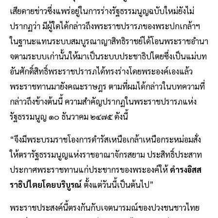
เสียดายข่าวซึ่งแพร่อยู่ในการร่างรัฐธรรมนูญฉบับใหม่ยังไม่
ปรากฏว่า มีผู้ใดได้กล่าวถึงพระราชปรารภของพระปกเกล้าฯ
ในฐานะแทนระบบสมบูรณาญาสิทธิราชย์ได้โอนพระราชอํานา
จตามระบบเก่านั้นให้มาเป็นระบบประชาธิปไตยซึ่งเป็นแม่บท
อันศักดิ์สิทธิ์พระราชปรารภได้ทรงร่างโดยพระองค์เองแล้ว
พระราชทานมายังคณะราษฎร ตามที่ผมได้กล่าวในบทความที่
กล่าวถึงข้างต้นนี้ ความสําคัญปรากฏในพระราชปรารภแห่ง
รัฐธรรมนูญ ๑๐ ธันวาคม ๒๔๗๕ ดังนี้
“จึงมีพระบรมราชโองการดํารัสเหนือเกล้าเหนือกระหม่อมสั่ง
ให้ตรารัฐธรรมนูญแห่งราชอาณาจักรสยาม ประสิทธิ์ประสาท
ประกาศพระราชทานแก่ประชากรของพระองค์ให้
ดํารงอิสส
ราธิปไตยโดยบริบูรณ์
ตั้งแต่วันนี้เป็นต้นไป”
พระราชประสงค์นี้ตรงกันกับเจตนารมณ์ของปวงชนชาวไทย