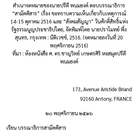
สำเนาจดหมายของนายปรีดี พนมยงค์ ตอบบรรณาธิการ
“สามัคคีสาร” เรื่อง ขอทราบความเห็นเกี่ยวกับเหตุการณ์
14-15 ตุลาคม 2516 และ “สังคมสัญญา” วันศักดิ์สิทธิ์แห่ง
รัฐธรรมนูญประชาธิปไตย, จัดพิมพ์โดย นายปราโมทย์ พึ่ง
สุนทร, กรุงเทพ : นีติเวชช์, 2516. (จดหมายลงวันที่ 20
พฤศจิกายน 2516)
ที่มา : ห้องหนังสือ ศ. ดร.ชาญวิทย์ เกษตรศิริ หอสมุดปรีดี
พนมยงค์
173, Avenue Aristide Briand
92160 Antony, FRANCE
๒๐ พฤศจิกายน ๒๕๑๖
เรียน บรรณาธิการสามัคคีสาร