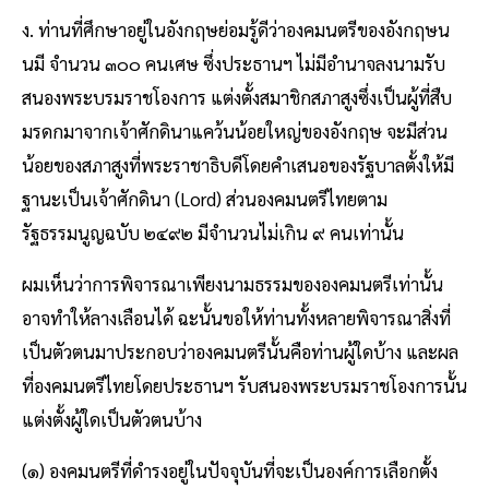
ง. ท่านที่ศึกษาอยู่ในอังกฤษย่อมรู้ดีว่าองคมนตรีของอังกฤษน
นมี จํานวน ๓๐๐ คนเศษ ซึ่งประธานฯ ไม่มีอํานาจลงนามรับ
สนองพระบรมราชโองการ แต่งตั้งสมาชิกสภาสูงซึ่งเป็นผู้ที่สืบ
มรดกมาจากเจ้าศักดินาแคว้นน้อยใหญ่ของอังกฤษ จะมีส่วน
น้อยของสภาสูงที่พระราชาธิบดีโดยคําเสนอของรัฐบาลตั้งให้มี
ฐานะเป็นเจ้าศักดินา (Lord) ส่วนองคมนตรีไทยตาม
รัฐธรรมนูญฉบับ ๒๔๙๒ มีจํานวนไม่เกิน ๙ คนเท่านั้น
ผมเห็นว่าการพิจารณาเพียงนามธรรมขององคมนตรีเท่านั้น
อาจทําให้ลางเลือนได้ ฉะนั้นขอให้ท่านทั้งหลายพิจารณาสิ่งที่
เป็นตัวตนมาประกอบว่าองคมนตรีนั้นคือท่านผู้ใดบ้าง และผล
ที่องคมนตรีไทยโดยประธานฯ รับสนองพระบรมราชโองการนั้น
แต่งตั้งผู้ใดเป็นตัวตนบ้าง
(๑) องคมนตรีที่ดํารงอยู่ในปัจจุบันที่จะเป็นองค์การเลือกตั้ง