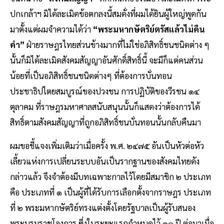
ปกเกล้าฯ มิได้ละเมิดข้อตกลงนี้สมดั่งที่ผมได้ยินผู้ใหญ่พูดกัน
มาตั้งแต่ผมจําความได้ว่า
“พระมหากษัตริย์ตรัสแล้วไม่คืน
คํา”
ฝ่ายราษฎรไทยส่วนข้างมากที่ไม่ใช่อภิสิทธิ์ชนชนิดต่าง ๆ
นั้นก็มิได้ละเมิดสังคมสัญญาอันศักดิ์สิทธิ์นี้ จะมีก็แต่คนส่วน
น้อยที่เป็นอภิสิทธิ์ชนชนิดต่างๆ ที่ต้องการบั่นทอน
ประชาธิปไตยสมบูรณ์ของปวงชน การปฏิบัติของวีรชน ๑๔
ตุลาคม ที่ราษฎรมหาศาลสนับสนุนนั้นก็แสดงว่าต้องการได้
สิทธิ์ตามสังคมสัญญาที่ถูกอภิสิทธิ์ชนบั่นทอนนั้นกลับคืนมา
ผมขอชี้แจงเพิ่มเติมว่าเมื่อครั้ง พ.ศ. ๒๔๗๕ อันเป็นหัวต่อหัว
เลี้ยวแห่งการเปลี่ยนระบบอันเป็นรากฐานของสังคมไทยดัง
กล่าวแล้ว จึงจําต้องมีบทเฉพาะกาลไว้โดยมีสมาชิก ๒ ประเภท
คือ ประเภทที่ ๑ เป็นผู้ที่ได้รับการเลือกตั้งจากราษฎร ประเภท
ที่ ๒ พระมหากษัตริย์ทรงแต่งตั้งโดยรัฐบาลเป็นผู้รับสนอง
พระบรมราชโองการ ซึ่งในระยะแรกกําหนดไว้ ๑๐ ปี ต่อมาเมื่อ