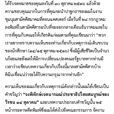
ได้รับจดหมายของคุณลงวันที่ ๓๐ ตุลาคม ๒๕๑๖ แล้วด้วย
ความขอบคุณมากในการที่คุณจะนําปาฐกถาของผมในงาน
ชุมนุมสามัคคีสมาคมที่ดอนแคสเตอร์ เมื่อวันที่ ๒๘ กรกฎาคม
ลงพิมพ์ในสามัคคีสารฉบับที่จะออกกลางเดือนธันวาคมและใน
การที่คุณกับคณะให้เกียรติแก่ผมตามที่คุณเขียนมาว่า “พวก
เราอยากทราบความเห็นของท่านเกี่ยวกับเหตุการณ์เดินขบวน
ของนักศึกษา (๑๔/๑๕ ตุลาคม ๒๕๑๖) ซึ่งมีผู้เสียชีวิตเป็นจํานว
นร้อยและยังผลให้มีการเปลี่ยนแปลงคณะรัฐบาลหากท่านมี
เวลาว่างเขียนบทความเกี่ยวกับเรื่องนี้มาลงสามัคคีสารบ้าง
ดิฉันเชื่อแน่ว่าจะได้รับความกรุณาจากท่านอีก”
ความเห็นของผมเกี่ยวกับเหตุการณ์ดังกล่าวนั้นผมได้เขียนเป็น
คําขวัญว่า
“จงพิทักษ์เจตนารมณ์ประชาธิปไตยสมบูรณ์ของ
วีรชน ๑๔ ตุลาคม”
และบทความประกอบคําขวัญนั้น ๒๕
หน้ากระดาษดีดพิมพ์ซึ่งผมได้ส่งไปยังคณะกรรมการ จัดงาน