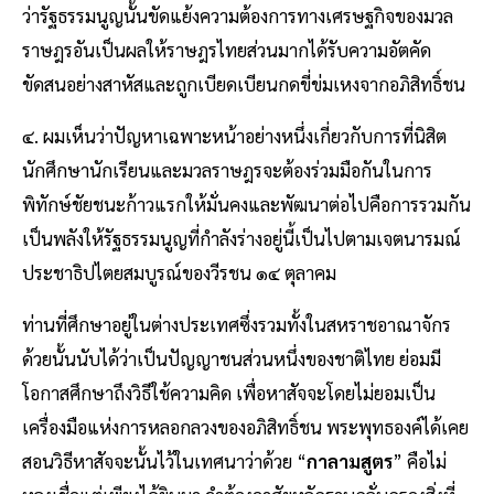
ว่ารัฐธรรมนูญนั้นขัดแย้งความต้องการทางเศรษฐกิจของมวล
ราษฎรอันเป็นผลให้ราษฎรไทยส่วนมากได้รับความอัตคัด
ขัดสนอย่างสาหัสและถูกเบียดเบียนกดขี่ข่มเหงจากอภิสิทธิ์ชน
๔. ผมเห็นว่าปัญหาเฉพาะหน้าอย่างหนึ่งเกี่ยวกับการที่นิสิต
นักศึกษานักเรียนและมวลราษฎรจะต้องร่วมมือกันในการ
พิทักษ์ชัยชนะก้าวแรกให้มั่นคงและพัฒนาต่อไปคือการรวมกัน
เป็นพลังให้รัฐธรรมนูญที่กําลังร่างอยู่นี้เป็นไปตามเจตนารมณ์
ประชาธิปไตยสมบูรณ์ของวีรชน ๑๔ ตุลาคม
ท่านที่ศึกษาอยู่ในต่างประเทศซึ่งรวมทั้งในสหราชอาณาจักร
ด้วยนั้นนับได้ว่าเป็นปัญญาชนส่วนหนึ่งของชาติไทย ย่อมมี
โอกาสศึกษาถึงวิธีใช้ความคิด เพื่อหาสัจจะโดยไม่ยอมเป็น
เครื่องมือแห่งการหลอกลวงของอภิสิทธิ์ชน พระพุทธองค์ได้เคย
สอนวิธีหาสัจจะนั้นไว้ในเทศนาว่าด้วย “
กาลามสูตร
” คือไม่