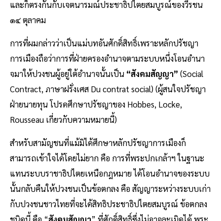
และก็ตรงกันกับเจตนารมณ์ประชาธิปไตยสมบูรณ์ของวีรชน
๑๔ ตุลาคม
การที่ผมกล่าวว่าเป็นแม่บทอันศักดิ์สิทธิ์เพราะหลักปรัชญา
การเมืองถือว่าการที่ฝ่ายครองอํานาจตามระบบหนึ่งโอนอํานา
จมาให้ปวงชนผู้อยู่ใต้อํานาจนั้นเป็น
“สังคมสัญญา”
(Social
Contract, ภาษาฝรั่งเศส Du contrat social) (ผู้สนใจปรัชญา
ฝ่ายนายทุน โปรดศึกษาปรัชญาของ Hobbes, Locke,
Rousseau เกี่ยวกับความหมายนี้)
สําหรับสามัญชนที่แม้มิได้ศึกษาหลักปรัชญาการเมืองก็
สามารถเข้าใจได้โดยไม่ยาก คือ การที่พระปกเกล้าฯ ในฐานะ
แทนระบบราชาธิปไตยเหนือกฎหมาย ได้โอนอํานาจของระบบ
นั้นกลับคืนให้ปวงชนเป็นข้อตกลง คือ สัญญาระหว่างระบบเก่า
กับปวงชนชาวไทยที่จะได้สิทธิประชาธิปไตยสมบูรณ์ ข้อตกลง
ชนิดนี้ คือ “
สังคมสัญญา
” ที่ศักดิ์สิทธิ์ซึ่งไม่อาจละเมิดได้ พระ