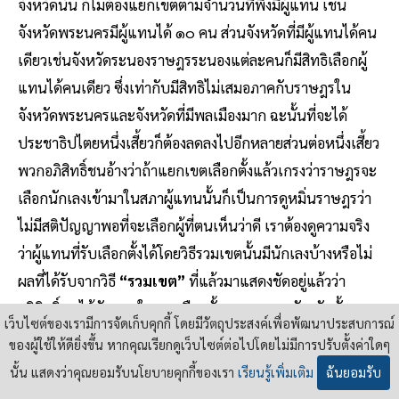
จังหวัดนั้น ก็ไม่ต้องแยกเขตตามจํานวนที่พึงมีผู้แทน เช่น
จังหวัดพระนครมีผู้แทนได้ ๑๐ คน ส่วนจังหวัดที่มีผู้แทนได้คน
เดียวเช่นจังหวัดระนองราษฎรระนองแต่ละคนก็มีสิทธิเลือกผู้
แทนได้คนเดียว ซึ่งเท่ากับมีสิทธิไม่เสมอภาคกับราษฎรใน
จังหวัดพระนครและจังหวัดที่มีพลเมืองมาก ฉะนั้นที่จะได้
ประชาธิปไตยหนึ่งเสี้ยวก็ต้องลดลงไปอีกหลายส่วนต่อหนึ่งเสี้ยว
พวกอภิสิทธิ์ชนอ้างว่าถ้าแยกเขตเลือกตั้งแล้วเกรงว่าราษฎรจะ
เลือกนักเลงเข้ามาในสภาผู้แทนนั้นก็เป็นการดูหมิ่นราษฎรว่า
ไม่มีสติปัญญาพอที่จะเลือกผู้ที่ตนเห็นว่าดี เราต้องดูความจริง
ว่าผู้แทนที่รับเลือกตั้งได้โดยวิธีรวมเขตนั้นมีนักเลงบ้างหรือไม่
ผลที่ได้รับจากวิธี
“รวมเขต”
ที่แล้วมาแสดงชัดอยู่แล้วว่า
อภิสิทธิ์ชนได้ชัยชนะในการเลือกตั้งรวมเขตของจังหวัดนั้นๆ
เว็บไซต์ของเรามีการจัดเก็บคุกกี้ โดยมีวัตถุประสงค์เพื่อพัฒนาประสบการณ์
ชนิด
“กินรวบ”
ทีเดียว เช่นในจังหวัดพระนครที่อภิสิทธิ์ชนเคย
ของผู้ใช้ให้ดียิ่งขึ้น หากคุณเรียกดูเว็บไซต์ต่อไปโดยไม่มีการปรับตั้งค่าใดๆ
มีอิทธิพลในย่านค้าและผู้เป็นเจ้าของเคหสถานก็สามารถเอา
นั้น แสดงว่าคุณยอมรับนโยบายคุกกี้ของเรา
เรียนรู้เพิ่มเติม
ฉันยอมรับ
เสียงที่เป็นกลุ่มก้อนของพวกตนชนะเต็มอัตราที่จังหวัด