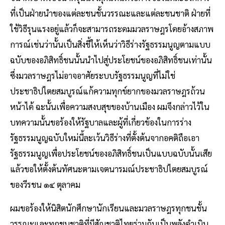
ที่เป็นฝ่ายนําของแต่ละชนชั้นวรรณะและแต่ละชนชาติ ฝ่ายที่
ใช้วิธีรุนแรงอยู่แล้วก็จะสามารถระดมมวลราษฎรโดยอ้างสภาพ
การณ์เช่นว่านั้นเป็นสิ่งชี้ให้เห็นว่าวิธีร่างรัฐธรรมนูญตามแบบ
ฉบับของอภิสิทธิ์ชนนั้นนําไปสู่ประโยชน์ของอภิสิทธิ์ชนเท่านั้น
ซึ่งมวลราษฎรไม่อาจอาศัยระบบรัฐธรรมนูญที่ไม่ใช่
ประชาธิปไตยสมบูรณ์แก้ความทุกข์ยากของมวลราษฎรถ้วน
หน้าได้ ฉะนั้นเพื่อความสงบสุขของบ้านเมือง ผมจึงกล่าวไว้ใน
บทความนั้นขอร้องให้รัฐบาลและผู้ที่เกี่ยวข้องในการร่าง
รัฐธรรมนูญฉบับใหม่นี้ละเว้นวิธีร่างที่ตั้งต้นจากอคติถือเอา
รัฐธรรมนูญเพื่อประโยชน์ของอภิสิทธิ์ชนเป็นแบบฉบับนั้นเสีย
แล้วขอให้ตั้งต้นทัศนะตามเจตนารมณ์ประชาธิปไตยสมบูรณ์
ของวีรชน ๑๔ ตุลาคม
ผมขอร้องให้นิสิตนักศึกษานักเรียนและมวลราษฎรทุกชนชั้น
วรรณะและทุกชนชาติที่มีสัญชาติไทยร่วมกันเป็นพลังดําเนิน