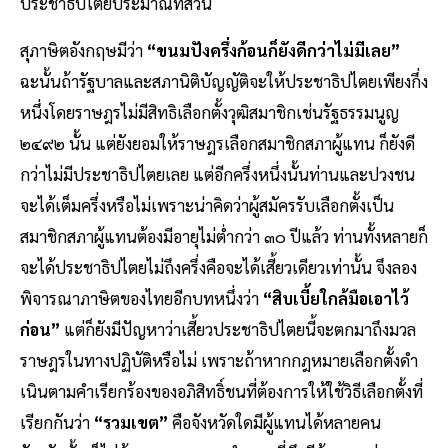
ประชาธิปไตยประมาณที่ส่วน
สุภาษิตอังกฤษมีว่า
“ขนมปังครึ่งก้อนก็ยังดีกว่าไม่มีเลย”
ฉะนั้นถ้ารัฐบาลและสภานิติบัญญัติจะให้ประชาธิปไตยเพียงกึ่ง
หนึ่งโดยราษฎรไม่มีสิทธิเลือกตั้งวุฒิสมาชิกเช่นรัฐธรรมนูญ
๒๔๙๒ นั้น แต่ยังยอมให้ราษฎรเลือกสมาชิกสภาผู้แทน ก็ยังดี
กว่าไม่มีประชาธิปไตยเลย แต่อีกครึ่งหนึ่งนั้นท่านและปวงชน
จะได้เต็มครึ่งหรือไม่เพราะน่าคิดว่าผู้สมัครรับเลือกตั้งเป็น
สมาชิกสภาผู้แทนต้องมีอายุไม่ต่ํากว่า ๓๐ ปีแล้ว ท่านทั้งหลายก็
จะได้ประชาธิปไตยไม่ถึงครึ่งคือจะได้เสี้ยวเดียวเท่านั้น จึงลอง
พิจารณาภาษิตของไทยอีกบทหนึ่งว่า
“สิบเบี้ยใกล้มือเอาไว้
ก่อน”
แต่ก็ยังมีปัญหาว่าเสี้ยวประชาธิปไตยนี้จะตกมาถึงมวล
ราษฎรในทางปฏิบัติหรือไม่ เพราะถ้าหากกฎหมายเลือกตั้งดํา
เนินตามคําเรียกร้องของอภิสิทธิ์ชนที่ต้องการให้ใช้วิธีเลือกตั้งที่
เรียกกันว่า
“รวมเขต”
คือจังหวัดใดมีผู้แทนได้หลายคน