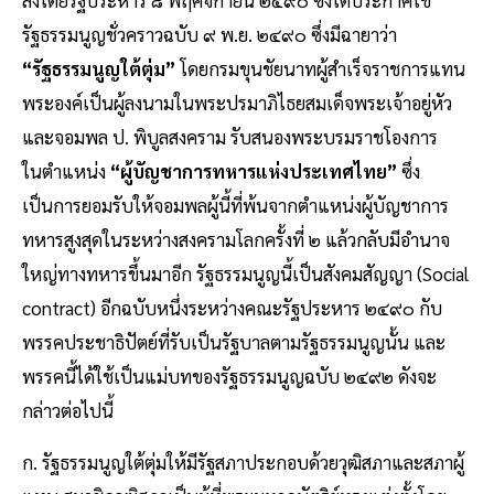
ลงโดยรัฐประหาร ๘ พฤศจิกายน ๒๔๙๐ ซึ่งได้ประกาศใช้
รัฐธรรมนูญชั่วคราวฉบับ ๙ พ.ย. ๒๔๙๐ ซึ่งมีฉายาว่า
“รัฐธรรมนูญใต้ตุ่ม”
โดยกรมขุนชัยนาทผู้สําเร็จราชการแทน
พระองค์เป็นผู้ลงนามในพระปรมาภิไธยสมเด็จพระเจ้าอยู่หัว
และจอมพล ป. พิบูลสงคราม รับสนองพระบรมราชโองการ
ในตําแหน่ง
“ผู้บัญชาการทหารแห่งประเทศไทย”
ซึ่ง
เป็นการยอมรับให้จอมพลผู้นี้ที่พ้นจากตําแหน่งผู้บัญชาการ
ทหารสูงสุดในระหว่างสงครามโลกครั้งที่ ๒ แล้วกลับมีอํานาจ
ใหญ่ทางทหารขึ้นมาอีก รัฐธรรมนูญนี้เป็นสังคมสัญญา (Social
contract) อีกฉบับหนึ่งระหว่างคณะรัฐประหาร ๒๔๙๐ กับ
พรรคประชาธิปัตย์ที่รับเป็นรัฐบาลตามรัฐธรรมนูญนั้น และ
พรรคนี้ได้ใช้เป็นแม่บทของรัฐธรรมนูญฉบับ ๒๔๙๒ ดังจะ
กล่าวต่อไปนี้
ก. รัฐธรรมนูญใต้ตุ่มให้มีรัฐสภาประกอบด้วยวุฒิสภาและสภาผู้