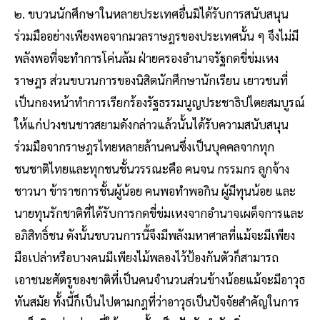
๒. ขบวนนักศึกษาในหลายประเทศอื่นมิได้รับการสนับสนุน
ร่วมมืออย่างเพียงพอจากมวลราษฎรของประเทศนั้น ๆ จึงไม่มี
พลังพอที่จะทําการโค่นล้ม ฝ่ายครองอํานาจรัฐกดขี่ข่มเหง
ราษฎร ส่วนขบวนการของนิสิตนักศึกษานักเรียน เยาวชนที่
เป็นกองหน้าทําการเรียกร้องรัฐธรรมนูญประชาธิปไตยสมบูรณ์
ให้แก่ปวงชนชาวสยามดังกล่าวแล้วนั้นได้รับความสนับสนุน
ร่วมมือจากราษฎรไทยหลายล้านคนซึ่งเป็นบุคคลจากทุก
ชนชาติไทยและทุกชนชั้นวรรณะคือ คนจน กรรมกร ลูกจ้าง
ชาวนา ข้าราชการชั้นผู้น้อย คนพอทําพอกิน ผู้มีทุนน้อย และ
นายทุนรักชาติที่ได้รับการกดขี่ข่มเหงจากอํานาจเผด็จการและ
อภิสิทธิ์ชน ดังนั้นขบวนการนี้จึงมีพลังมหาศาลที่แม้จะมีเพียง
มือเปล่าหรือบางคนมีเพียงไม้พลองไว้ป้องกันตัวก็สามารถ
เอาชนะศัตรูของชาติที่เป็นคนจํานวนส่วนข้างน้อยแม้จะมีอาวุธ
ทันสมัย ทั้งนี้ก็เป็นไปตามกฎที่ว่าอาวุธเป็นปัจจัยสําคัญในการ