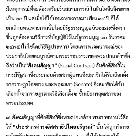
มีเหตุการณ์ที่จะต้องเตรียมรับสถานการณ์ ในอินโดจีนจึงขยาย
เป็น ๒๐ ปี แต่เมื่อได้ใช้บทเฉพาะกาลมาเพียง ๑๔ ปี ก็ได้
ยกเลิกบทเฉพาะกาลนั้นโดยมีรัฐธรรมนูญฉบับ๒๔๘๙ซึ่งตรา
ขึ้นถูกต้องตามวิธีการที่บัญญัติไว้ในรัฐธรรมนูญ ๑๐ ธันวาคม
๒๔๗๕ (ไม่ใช่โดยวิธีรัฐประหาร) โดยเคารพเจตนารมณ์ของ
ประชาธิปไตยสมบูรณ์ตามพระราชปรารภของพระปกเกล้าฯซึ่ง
ถือว่าเป็น
“สังคมสัญญา”
(Social Contract) อันศักดิ์สิทธิ์ใน
การมีรัฐสภาซึ่งประกอบด้วยสภาผู้แทนซึ่งสมาชิกได้รับเลือกตั้ง
จากราษฎรโดยตรง และพฤฒสภา (Senate) ซึ่งสมาชิกได้รับ
เลือกตั้งจากราษฎรตามวิธีเลือกตั้ง ๒ ชั้นเยี่ยงพฤฒสภาของ
อารยประเทศ
๗. สังคมสัญญาที่ศักดิ์สิทธิ์ซึ่งพระปกเกล้าฯ พระราชทานไว้คือ
ให้
“ประชากรดํารงอิสสราธิปไตยบริบูรณ์”
นั้น ได้ถูกทําลาย