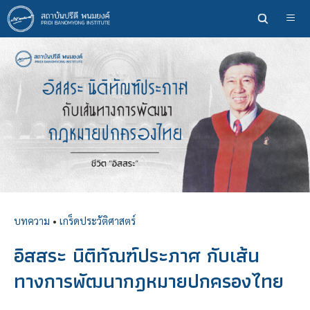
ข้าม
ไป
ยัง
เนื้อหา
หลัก
บทความ
•
เกร็ดประวัติศาสตร์
อิสสระ นิติทัณฑ์ประภาศ กับเส้น
ทางการพัฒนากฎหมายปกครองไทย