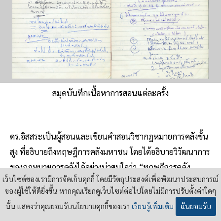
สมุดบันทึกเนื้อหาการสอนแต่ละครั้ง
ดร.อิสสระเป็นผู้สอนและเขียนคำสอนวิชากฎหมายการคลังขั้น
สูง ที่อธิบายถึงทฤษฎีการคลังมหาชน โดยได้อธิบายวิวัฒนาการ
ของกฎหมายการคลังได้อย่างน่าสนใจว่า
“ทฤษฎีการคลัง
เว็บไซต์ของเรามีการจัดเก็บคุกกี้ โดยมีวัตถุประสงค์เพื่อพัฒนาประสบการณ์
มหาชน เป็นวิทยาศาสตร์การคลัง (The Science of Finance )
ของผู้ใช้ให้ดียิ่งขึ้น หากคุณเรียกดูเว็บไซต์ต่อไปโดยไม่มีการปรับตั้งค่าใดๆ
ที่พัฒนามาในคริสต์ศตวรรษที่ 19 จากการที่นักปราชญ์ของ
นั้น แสดงว่าคุณยอมรับนโยบายคุกกี้ของเรา
เรียนรู้เพิ่มเติม
ฉันยอมรับ
ประเทศตะวันตกในประเทศภาคพื้นทวีปยุโรปและอังกฤษได้