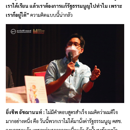
เราได้เรียน แล้วเราต้องการแก้รัฐธรรมนูญไปทำไม เพราะ
เราก็อยู่ได้”
ความคิดแบบนี้น่ากลัว
ยิ่งชีพ อัชฌานนท์ :
ไม่มีคำตอบสูตรสำเร็จ ผมคิดว่าผมดีใจ
มากอย่างหนึ่ง คือ วันนี้พวกเราไม่ได้มานั่งด่ารัฐธรรมนูญ คสช.
ลงมาตราแล้ว เพราะว่าเราอาจจะเบื่อแล้ว ดังนั้นธงข้างหน้า