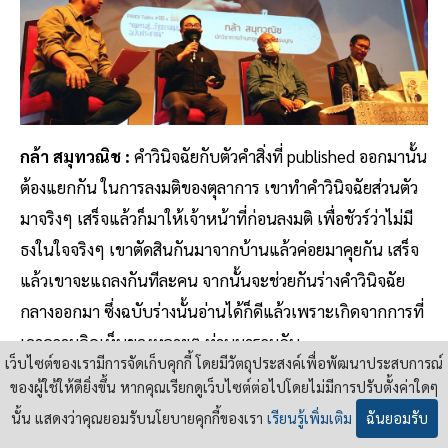
กล้า สมุทวณิช :
คำวินิจฉัยกับตัวคำสิ่งที่ published ออกมานั้น
ต้องแยกกัน ในการลงมติของตุลาการ เขาทำคำวินิจฉัยส่วนตัว
มาจริงๆ เสร็จแล้วก็มาให้เจ้าหน้าที่ก่อนลงมติ เพื่อชัวร์ว่าไม่มี
ธงในใจจริงๆ เขาตัดสินกันมาจากบ้านแล้วค่อยมาคุยกัน เสร็จ
แล้วเขาจะแถลงกันทีละคน จากนั้นจะช่วยกันร่างคำวินิจฉัย
กลางออกมา ซึ่งฉบับร่างนั้นอ่านได้ก็ดีแล้วเพราะเกิดจากการที่
เอาความคิดเห็นของหลายๆ ท่านมารวมกัน
เว็บไซต์ของเรามีการจัดเก็บคุกกี้ โดยมีวัตถุประสงค์เพื่อพัฒนาประสบการณ์
ของผู้ใช้ให้ดียิ่งขึ้น หากคุณเรียกดูเว็บไซต์ต่อไปโดยไม่มีการปรับตั้งค่าใดๆ
การทำงาน 5-6 คน โดยช่วยกันเขียนอะไรสักอย่าง 1 แผ่น
นั้น แสดงว่าคุณยอมรับนโยบายคุกกี้ของเรา
เรียนรู้เพิ่มเติม
ฉันยอมรับ
ภายในเวลา 2 ชั่วโมง ก็เละ พอเขียนเสร็จแล้ว
“ใจความ