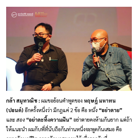
กล้า สมุทวณิช :
ผมขอย้อนคำพูดของ
หฤษฎ์ มหาทน
(ปอนด์)
อีกครั้งหนึ่งว่า มีกฎแค่ 2 ข้อ คือ
หนึ่ง
“อย่าตาย”
และ
สอง
“อย่าละทิ้งความฝัน”
อย่าตายคงห้ามกันยาก แต่ถ้า
ให้แนะนำ ผมกับพี่ที่นับถือกันท่านหนึ่งจะพูดกันเสมอ คือ