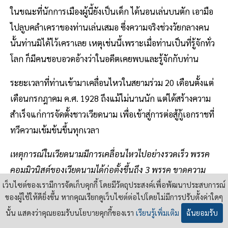
ในขณะที่นักการเมืองผู้นี้ยังเป็นเด็ก ได้นอนเล่นบนตัก เอามือ
ไปลูบคลำเคราของท่านเล่นเสมอ ซึ่งความจริงช่วงวัยกลางคน
นั้นท่านมิได้ไว้เคราเลย เหตุเช่นนี้เพราะเมื่อท่านเป็นที่รู้จักทั่ว
โลก ก็มีคนชอบอวดอ้างว่าในอดีตเคยพบและรู้จักกับท่าน
ระยะเวลาที่ท่านเข้ามาเคลื่อนไหวในสยามร่วม 20 เดือนตั้งแต่
เดือนกรกฎาคม ค.ศ. 1928 ถึงแม้ไม่นานนัก แต่ได้สร้างความ
สำเร็จแก่การจัดตั้งชาวเวียดนาม เพื่อเข้าสู่การต่อสู้กู้เอกราชที่
ทวีความเข้มข้นขึ้นทุกเวลา
เหตุการณ์ในเวียดนามมีการเคลื่อนไหวไปอย่างรวดเร็ว พรรค
คอมมิวนิสต์ของเวียดนามได้ก่อตั้งขึ้นถึง 3 พรรค ขาดความ
เป็นเอกภาพ ท่านจึงต้องจากประเทศสยามเดินทางไปฮ่องกง
เว็บไซต์ของเรามีการจัดเก็บคุกกี้ โดยมีวัตถุประสงค์เพื่อพัฒนาประสบการณ์
ของผู้ใช้ให้ดียิ่งขึ้น หากคุณเรียกดูเว็บไซต์ต่อไปโดยไม่มีการปรับตั้งค่าใดๆ
เพื่อภารกิจใหม่ในการติดต่อกับตัวแทนพรรคทั้งสามที่ฮ่องกง
นั้น แสดงว่าคุณยอมรับนโยบายคุกกี้ของเรา
เรียนรู้เพิ่มเติม
ฉันยอมรับ
และหาทางเคลื่อนไหวต่อในประเทศจีนทางตอนใต้ที่มีเขตแดน