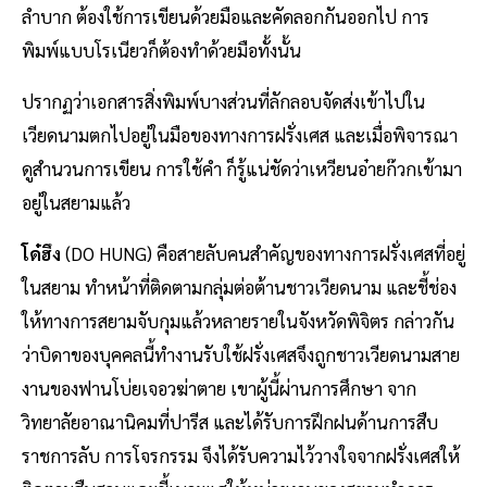
ลำบาก ต้องใช้การเขียนด้วยมือและคัดลอกกันออกไป การ
พิมพ์แบบโรเนียวก็ต้องทำด้วยมือทั้งนั้น
ปรากฏว่าเอกสารสิ่งพิมพ์บางส่วนที่ลักลอบจัดส่งเข้าไปใน
เวียดนามตกไปอยู่ในมือของทางการฝรั่งเศส และเมื่อพิจารณา
ดูสำนวนการเขียน การใช้คำ ก็รู้แน่ชัดว่าเหวียนอ๋ายก๊วกเข้ามา
อยู่ในสยามแล้ว
โด๋ฮึง
(DO HUNG) คือสายลับคนสำคัญของทางการฝรั่งเศสที่อยู่
ในสยาม ทำหน้าที่ติดตามกลุ่มต่อต้านชาวเวียดนาม และชี้ช่อง
ให้ทางการสยามจับกุมแล้วหลายรายในจังหวัดพิจิตร กล่าวกัน
ว่าบิดาของบุคคลนี้ทำงานรับใช้ฝรั่งเศสจึงถูกชาวเวียดนามสาย
งานของฟานโบ่ยเจอวฆ่าตาย เขาผู้นี้ผ่านการศึกษา จาก
วิทยาลัยอาณานิคมที่ปารีส และได้รับการฝึกฝนด้านการสืบ
ราชการลับ การโจรกรรม จึงได้รับความไว้วางใจจากฝรั่งเศสให้