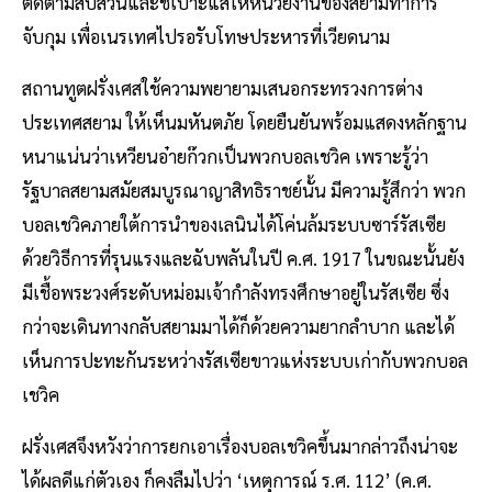
ติดตามสืบสวนและชี้เบาะแสให้หน่วยงานของสยามทำการ
จับกุม เพื่อเนรเทศไปรอรับโทษประหารที่เวียดนาม
สถานทูตฝรั่งเศสใช้ความพยายามเสนอกระทรวงการต่าง
ประเทศสยาม ให้เห็นมหันตภัย โดยยืนยันพร้อมแสดงหลักฐาน
หนาแน่นว่าเหวียนอ๋ายก๊วกเป็นพวกบอลเชวิค เพราะรู้ว่า
รัฐบาลสยามสมัยสมบูรณาญาสิทธิราชย์นั้น มีความรู้สึกว่า พวก
บอลเชวิคภายใต้การนำของเลนินได้โค่นล้มระบบซาร์รัสเซีย
ด้วยวิธีการที่รุนแรงและฉับพลันในปี ค.ศ. 1917 ในขณะนั้นยัง
มีเชื้อพระวงศ์ระดับหม่อมเจ้ากำลังทรงศึกษาอยู่ในรัสเซีย ซึ่ง
กว่าจะเดินทางกลับสยามมาได้ก็ด้วยความยากลำบาก และได้
เห็นการปะทะกันระหว่างรัสเซียขาวแห่งระบบเก่ากับพวกบอล
เชวิค
ฝรั่งเศสจึงหวังว่าการยกเอาเรื่องบอลเชวิคขึ้นมากล่าวถึงน่าจะ
ได้ผลดีแก่ตัวเอง ก็คงลืมไปว่า ‘เหตุการณ์ ร.ศ. 112’ (ค.ศ.