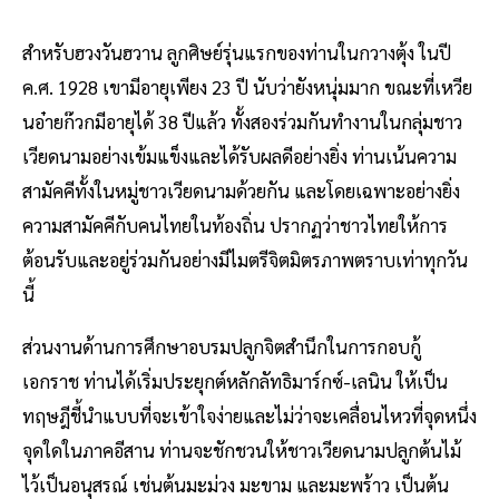
สำหรับฮวงวันฮวาน ลูกศิษย์รุ่นแรกของท่านในกวางตุ้ง ในปี
ค.ศ. 1928 เขามีอายุเพียง 23 ปี นับว่ายังหนุ่มมาก ขณะที่เหวีย
นอ๋ายก๊วกมีอายุได้ 38 ปีแล้ว ทั้งสองร่วมกันทำงานในกลุ่มชาว
เวียดนามอย่างเข้มแข็งและได้รับผลดีอย่างยิ่ง ท่านเน้นความ
สามัคคีทั้งในหมู่ชาวเวียดนามด้วยกัน และโดยเฉพาะอย่างยิ่ง
ความสามัคคีกับคนไทยในท้องถิ่น ปรากฏว่าชาวไทยให้การ
ต้อนรับและอยู่ร่วมกันอย่างมีไมตรีจิตมิตรภาพตราบเท่าทุกวัน
นี้
ส่วนงานด้านการศึกษาอบรมปลูกจิตสำนึกในการกอบกู้
เอกราช ท่านได้เริ่มประยุกต์หลักลัทธิมาร์กซ์-เลนิน ให้เป็น
ทฤษฎีชี้นำแบบที่จะเข้าใจง่ายและไม่ว่าจะเคลื่อนไหวที่จุดหนึ่ง
จุดใดในภาคอีสาน ท่านจะชักชวนให้ชาวเวียดนามปลูกต้นไม้
ไว้เป็นอนุสรณ์ เช่นต้นมะม่วง มะขาม และมะพร้าว เป็นต้น