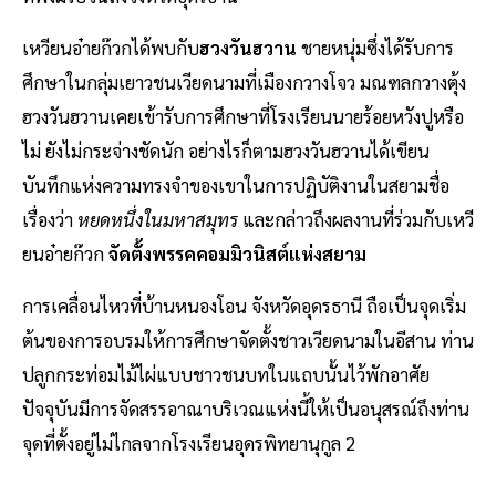
เหวียนอ๋ายก๊วกได้พบกับ
ฮวงวันฮวาน
ชายหนุ่มซึ่งได้รับการ
ศึกษาในกลุ่มเยาวชนเวียดนามที่เมืองกวางโจว มณฑลกวางตุ้ง
ฮวงวันฮวานเคยเข้ารับการศึกษาที่โรงเรียนนายร้อยหวังปูหรือ
ไม่ ยังไม่กระจ่างชัดนัก อย่างไรก็ตามฮวงวันฮวานได้เขียน
บันทึกแห่งความทรงจำของเขาในการปฏิบัติงานในสยามชื่อ
เรื่องว่า
หยดหนึ่งในมหาสมุทร
และกล่าวถึงผลงานที่ร่วมกับเหวี
ยนอ๋ายก๊วก
จัดตั้งพรรคคอมมิวนิสต์แห่งสยาม
การเคลื่อนไหวที่บ้านหนองโอน จังหวัดอุดรธานี ถือเป็นจุดเริ่ม
ต้นของการอบรมให้การศึกษาจัดตั้งชาวเวียดนามในอีสาน ท่าน
ปลูกกระท่อมไม้ไผ่แบบชาวชนบทในแถบนั้นไว้พักอาศัย
ปัจจุบันมีการจัดสรรอาณาบริเวณแห่งนี้ให้เป็นอนุสรณ์ถึงท่าน
จุดที่ตั้งอยู่ไม่ไกลจากโรงเรียนอุดรพิทยานุกูล 2