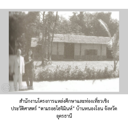
สำนักงานโครงการแหล่งศึกษาและท่องเที่ยวเชิง
ประวัติศาสตร์ “ตามรอยโฮจิมินห์” บ้านหนองโอน จังหวัด
อุดรธานี