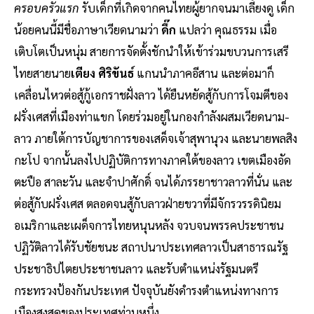
ครอบครัวแรก
รับเด็กที่เกิดจากคนไทยผู้ยากจนมาเลี้ยงดู เด็ก
น้อยคนนี้มีชื่อภาษาเวียดนามว่า
ดึ๊ก
แปลว่า คุณธรรม เมื่อ
เติบโตเป็นหนุ่ม สายการจัดตั้งชักนำให้เข้าร่วมขบวนการเสรี
ไทยสายนาย
เตียง ศิริขันธ์
แกนนำภาคอีสาน และต่อมาก็
เคลื่อนไหวต่อสู้กู้เอกราชฝั่งลาว ได้ยืนหยัดสู้กับการโจมตีของ
ฝรั่งเศสที่เมืองท่าแขก โดยร่วมอยู่ในกองกำลังผสมเวียดนาม-
ลาว ภายใต้การบัญชาการของเสด็จเจ้าสุพานุวง และนายพลสิง
กะโป จากนั้นลงไปปฏิบัติการทางภาคใต้ของลาว เขตเมืองอัด
ตะปือ สาละวัน และจำปาศักดิ์ จนได้ภรรยาชาวลาวที่นั่น และ
ต่อสู้กับฝรั่งเศส ตลอดจนสู้กับลาวฝ่ายขวาที่มีจักรวรรดินิยม
อเมริกาและเผด็จการไทยหนุนหลัง จวบจนพรรคประชาชน
ปฏิวัติลาวได้รับชัยชนะ สถาปนาประเทศลาวเป็นสาธารณรัฐ
ประชาธิปไตยประชาชนลาว และรับตำแหน่งรัฐมนตรี
กระทรวงป้องกันประเทศ ปัจจุบันยังดำรงตำแหน่งทางการ
เมืองสูงสุดของประเทศท่านหนึ่ง