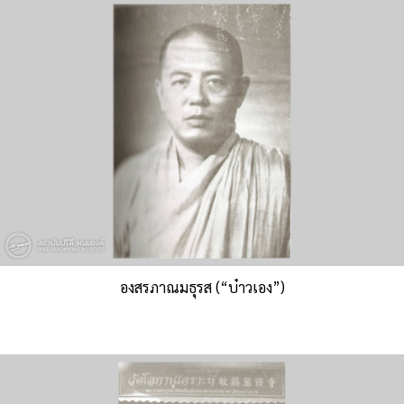
องสรภาณมธุรส (“บ๋าวเอง”)