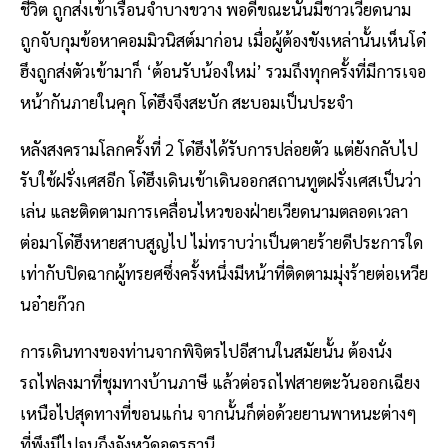
ชีวิต ถูกส่งเข้าเรือนจำบางขวาง พอดีขณะนั้นมีชาวเวียดนาม
ถูกจับกุมข้อหาคอมมิวนิสต์มาก่อน เมื่อผู้ต้องขังเหล่านั้นเห็นโด๋
ฮึงถูกส่งตัวเข้ามาก็ ‘ต้อนรับน้องใหม่’ รวมถึงทุกครั้งที่มีการเจอ
หน้ากันภายในคุก โด๋ฮึงจึงสะบัก สะบอมเป็นประจำ
หลังสงครามโลกครั้งที่ 2 โด๋ฮึงได้รับการปล่อยตัว แต่ยังกลับไป
รับใช้ฝรั่งเศสอีก โด๋ฮึงเดินเข้าเดินออกสถานทูตฝรั่งเศสเป็นว่า
เล่น และติดตามการเคลื่อนไหวของฝ่ายเวียดนามตลอดเวลา
ต่อมาโด๋ฮึงหายสาบสูญไป ไม่ทราบว่าเป็นตายร้ายดีประการใด
เท่ากับปิดฉากผู้ทรยศซึ่งครั้งหนึ่งมีหน้าที่ติดตามมุ่งร้ายต่อเหวีย
นอ๋ายก๊วก
การเดินทางของท่านจากพิจิตรไปอีสานในสมัยนั้น ต้องนั่ง
รถไฟลงมาที่ชุมทางบ้านภาษี แล้วต่อรถไฟสายตะวันออกเฉียง
เหนือไปสุดทางที่ขอนแก่น จากนั้นก็ต่อด้วยยานพาหนะต่างๆ
ที่พึงมีไปจนถึงจังหวัดอุดรธานี