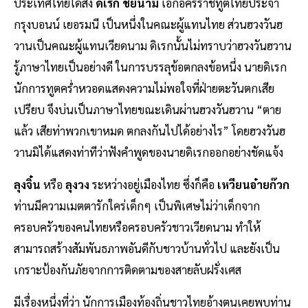
ประเทศไทยได้ส่ง
ดิเรก ชัยนาม
เอกอัครราชทูตไทยประจำ
กรุงบอนน์ เยอรมนี เป็นหนึ่งในคณะผู้แทนไทย ส่วนฮวงวันฮ
วานเป็นคณะผู้แทนเวียดนาม ดิเรกนั้นไม่ทราบว่าฮวงวันฮวาน
รู้ภาษาไทยเป็นอย่างดี ในการบรรลุข้อตกลงข้อหนึ่ง นายดิเรก
นักการทูตคร่ำหวอดแสดงความไม่พอใจที่ฝ่ายตะวันตกเสีย
เปรียบ จึงบ่นเป็นภาษาไทยขณะเดินผ่านฮวงวันฮวาน “ตาย
แล้ว เสียท่าพวกเขาหมด ตกลงกันไปได้อย่างไร” โดยฮวงวันฮ
วานมิได้แสดงท่าทีว่าฟังคำพูดของนายดิเรกออกอย่างชัดแจ้ง
ลุงจิ๋น
หรือ
ลุงวง
ระหว่างอยู่เมืองไทย ซึ่งก็คือ
เหวียนอ๋ายก๊วก
ท่านมีความเมตตารักใคร่เด็กๆ เป็นพิเศษไม่ว่าเด็กจาก
ครอบครัวของคนไทยหรือครอบครัวชาวเวียดนาม ทำให้
สามารถสร้างสัมพันธภาพอันดีกับชาวบ้านทั่วไป และยังเป็น
เกราะป้องกันภัยจากการติดตามของสายลับฝรั่งเศส
มีเรื่องหนึ่งที่ว่า นักการเมืองท้องถิ่นชาวไทยอ้างตนเคยพบท่าน