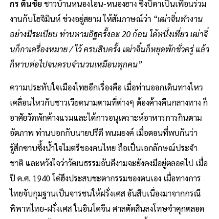
กร ตันชัย
ชาวบ้านหนองโอน-หนองฮาง ซึ่งบิดาเป็นเพื่อนร่วม
งานกับโฮจิมินห์ ช่วงอยู่สยาม ให้สัมภาษณ์ว่า
“เฒ่าจิ๋นทำงาน
อย่างมีระเบียบ ท่านหามอิฐครั้งละ 20 ก้อน ได้หนึ่งเที่ยว เฒ่าจิ๋
นก็กาเครื่องหมาย / ไว้ ครบสิบครั้ง เฒ่าจิ๋นก็หยุดพักชั่วครู่ แล้ว
ก็หาบต่อไปจนครบจำนวนเหมือนทุกคน”
ความประทับใจเมืองไทยอีกเรื่องคือ เมื่อท่านออกเดินทางไหว
เคลื่อนไหวกับชาวเวียดนามตามที่ต่างๆ ต้องค้างคืนกลางทาง ก็
อาศัยวัดพักค้างแรมและได้การอนุเคราะห์อาหารการกินตาม
อัตภาพ ท่านบอกกับนายปรีดี พนมยงค์ เมื่อตอนที่พบกันว่า
รู้สึกซาบซึ้งน้ำใจไมตรีของคนไทย ถือเป็นเอกลักษณ์ประจำ
ชาติ และหวังใจว่าวัฒนธรรมอันดีงามจะยังคงมีอยู่ตลอดไป เมื่อ
ปี ค.ศ. 1940 โด๋ฮึงประสบชะตากรรมของตนเอง เมื่อทางการ
ไทยจับกุมฐานเป็นจารชนให้ฝรั่งเศส อันสืบเนื่องมาจากกรณี
พิพาทไทย-ฝรั่งเศส ในอินโดจีน ศาลตัดสินลงโทษจำคุกตลอด