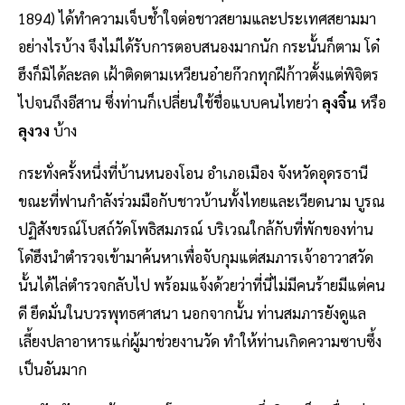
1894) ได้ทำความเจ็บช้ำใจต่อชาวสยามและประเทศสยามมา
อย่างไรบ้าง จึงไม่ได้รับการตอบสนองมากนัก กระนั้นก็ตาม โด๋
ฮึงก็มิได้ละลด เฝ้าติดตามเหวียนอ๋ายก๊วกทุกฝีก้าวตั้งแต่พิจิตร
ไปจนถึงอีสาน ซึ่งท่านก็เปลี่ยนใช้ชื่อแบบคนไทยว่า
ลุงจิ๋น
หรือ
ลุงวง
บ้าง
กระทั่งครั้งหนึ่งที่บ้านหนองโอน อำเภอเมือง จังหวัดอุดรธานี
ขณะที่ฟานกำลังร่วมมือกับชาวบ้านทั้งไทยและเวียดนาม บูรณ
ปฏิสังขรณ์โบสถ์วัดโพธิสมภรณ์ บริเวณใกล้กับที่พักของท่าน
โด๋ฮึงนำตำรวจเข้ามาค้นหาเพื่อจับกุมแต่สมภารเจ้าอาวาสวัด
นั้นได้ไล่ตำรวจกลับไป พร้อมแจ้งด้วยว่าที่นี่ไม่มีคนร้ายมีแต่คน
ดี ยึดมั่นในบวรพุทธศาสนา นอกจากนั้น ท่านสมภารยังดูแล
เลี้ยงปลาอาหารแก่ผู้มาช่วยงานวัด ทำให้ท่านเกิดความซาบซึ้ง
เป็นอันมาก