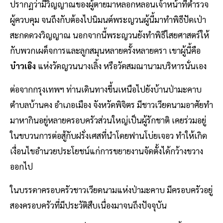
ปรากฏว่ามีวิญญาณของผู้ตายมาหลอกหลอนเจ้าหน้าที่ตำรวจ
ผู้ควบคุม จนถึงกับต้องไปนิมนต์พระญวนผู้นี้มาทำพิธีปัดเป่า
สะกดดวงวิญญาณ นอกจากนี้พระญวนยังทำพิธีไสยศาสตร์ให้
กับพวกเผด็จการและลูกสมุนหลายครั้งหลายครา เขาผู้นี้คือ
บ๋าวเอิง
แห่งวัดญวนนางเลิ้ง หรือวัดสมณานามบริหารนั่นเอง
ต่อจากกรุงเทพฯ ท่านเดินทางขึ้นเหนือไปยังบ้านป่ามะคาบ
ตำบลบ้านคง อำเภอเมือง จังหวัดพิจิตร มีชาวเวียดนามอาศัยทำ
มาหากินอยู่หลายครอบครัวส่วนใหญ่เป็นผู้รักชาติ เคยร่วมอยู่
ในขบวนการต่อสู้กับฝรั่งเศสที่นำโดยฟานโบ่ยเจอว ทำให้เกิด
เงื่อนไขอำนวยประโยชน์แก่การขยายงานจัดตั้งได้กว้างขวาง
ออกไป
ในบรรดาครอบครัวชาวเวียดนามแห่งป่ามะคาบ มีครอบครัวอยู่
สองครอบครัวที่มีประวัติสืบเนื่องมาจนถึงปัจจุบัน