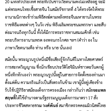
20 แห่งทั่วประเทศ พระที่เป็นชาวเวียดนามคงไม่เหลืออยู่ จะมี
แต่พระคนไทยเชื้อสายจีน ในสมัยรัชกาลที่ 4 ได้ทรงจัดให้พระ
อานามนิกายเข้าร่วมพิธีสงฆ์ตามหลังพระจีนมหายานในพระ
ราชพิธีมงคลต่างๆ ในวัง เช่น พิธีเฉลิมพระชนมพรรษา และสืบ
ต่อมาจนถึงทุกวันนี้ ทั้งได้มีการพระราชทานสมณศักดิ์ เช่น
พระบริหารอานามพรต องพจนกรโกศล ฯลฯ (คำว่า อง ใน
ภาษาเวียดนามคือ ท่าน หรือ นาย นั่นเอง)
สมัยนั้น พระญวนรูปหนึ่งมีชื่อเสียงรู้จักกันดีในทางไสยศาสตร์
การสะกดวิญญาณ ซึ่งนักเขียนประวัติโฮจิมินห์ชาวตะวันตกผู้
หนึ่งทึกทักเองว่า พระญวนรูปนี้อยู่ในสายการจัดตั้งของท่านมา
ตั้งแต่ต้น ความจริงแล้วเป็นสิ่งตรงกันข้าม เขาผู้นี้อยู่เคียงข้าง
รับใช้ปฏิกิริยาสมัยเผด็จการครองเมือง กล่าวกันว่า สมัย
จอมพล
สฤษดิ์
ได้ใช้อำนาจตามรัฐธรรมนูญเผด็จการมาตรา 17 สั่ง
ประหารชีวิตสหาย
รวม วงศ์พันธ์
สมาชิกพรรคคอมมิวนิสต์ไทย