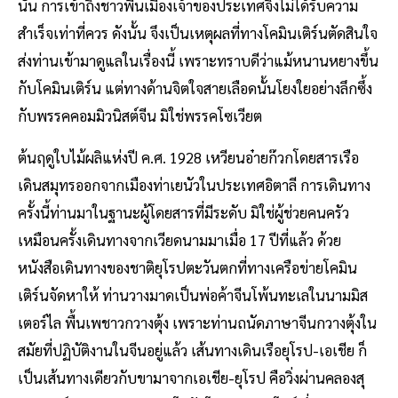
นั้น การเข้าถึงชาวพื้นเมืองเจ้าของประเทศจึงไม่ได้รับความ
สำเร็จเท่าที่ควร ดังนั้น จึงเป็นเหตุผลที่ทางโคมินเติร์นตัดสินใจ
ส่งท่านเข้ามาดูแลในเรื่องนี้ เพราะทราบดีว่าแม้หนานหยางขึ้น
กับโคมินเติร์น แต่ทางด้านจิตใจสายเลือดนั้นโยงใยอย่างลึกซึ้ง
กับพรรคคอมมิวนิสต์จีน มิใช่พรรคโซเวียต
ต้นฤดูใบไม้ผลิแห่งปี ค.ศ. 1928 เหวียนอ๋ายก๊วกโดยสารเรือ
เดินสมุทรออกจากเมืองท่าเยนัวในประเทศอิตาลี การเดินทาง
ครั้งนี้ท่านมาในฐานะผู้โดยสารที่มีระดับ มิใช่ผู้ช่วยคนครัว
เหมือนครั้งเดินทางจากเวียดนามมาเมื่อ 17 ปีที่แล้ว ด้วย
หนังสือเดินทางของชาติยุโรปตะวันตกที่ทางเครือข่ายโคมิน
เติร์นจัดหาให้ ท่านวางมาดเป็นพ่อค้าจีนโพ้นทะเลในนามมิส
เตอร์ไล พื้นเพชาวกวางตุ้ง เพราะท่านถนัดภาษาจีนกวางตุ้งใน
สมัยที่ปฏิบัติงานในจีนอยู่แล้ว เส้นทางเดินเรือยุโรป-เอเชีย ก็
เป็นเส้นทางเดียวกับขามาจากเอเชีย-ยุโรป คือวิ่งผ่านคลองสุ