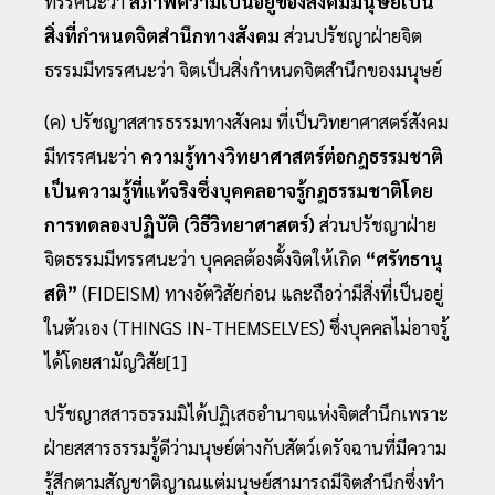
ทรรศนะว่า
สภาพความเป็นอยู่ของสังคมมนุษย์เป็น
สิ่งที่กําหนดจิตสํานึกทางสังคม
ส่วนปรัชญาฝ่ายจิต
ธรรมมีทรรศนะว่า จิตเป็นสิ่งกําหนดจิตสํานึกของมนุษย์
(ค) ปรัชญาสสารธรรมทางสังคม ที่เป็นวิทยาศาสตร์สังคม
มีทรรศนะว่า
ความรู้ทางวิทยาศาสตร์ต่อกฎธรรมชาติ
เป็นความรู้ที่แท้จริงซึ่งบุคคลอาจรู้กฎธรรมชาติโดย
การทดลองปฏิบัติ (วิธีวิทยาศาสตร์)
ส่วนปรัชญาฝ่าย
จิตธรรมมีทรรศนะว่า บุคคลต้องตั้งจิตให้เกิด
“ศรัทธานุ
สติ”
(FIDEISM) ทางอัตวิสัยก่อน และถือว่ามีสิ่งที่เป็นอยู่
ในตัวเอง (THINGS IN-THEMSELVES) ซึ่งบุคคลไม่อาจรู้
ได้โดยสามัญวิสัย[1]
ปรัชญาสสารธรรมมิได้ปฏิเสธอํานาจแห่งจิตสํานึกเพราะ
ฝ่ายสสารธรรมรู้ดีว่ามนุษย์ต่างกับสัตว์เดรัจฉานที่มีความ
รู้สึกตามสัญชาติญาณแต่มนุษย์สามารถมีจิตสํานึกซึ่งทํา