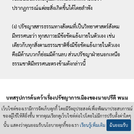
ปรากฏการณ์แต่ละสิ่งเกิดขึ้นได้โดยลําพัง
(ง) ปรัชญาสสารธรรมทางสังคมที่เป็นวิทยาศาสตร์สังคม
มีทรรศนะว่า ทุกสภาวะมีข้อขัดแย้งภายในตัวเอง เช่น
เดียวกับทุกสิ่งตามธรรมชาติซึ่งมีข้อขัดแย้งภายในตัวเอง
คือมีด้านบวกก็ย่อมมีด้านลบ ส่วนปรัชญาฝ่ายนอกเหนือ
ธรรมชาติมีทรรศนะตรงข้ามดังกล่าวนี้
บทสรุปการค้นคว้าเรื่องปรัชญาการเมืองของนายปรีดี พนม
ยงค์ ช่วงทศวรรษ 2520 ดังกล่าวได้พบการขยับเคลื่อนทาง
เว็บไซต์ของเรามีการจัดเก็บคุกกี้ โดยมีวัตถุประสงค์เพื่อพัฒนาประสบการณ์
ความคิดของนายปรีดีที่มีการเพิ่มเติมปรัชญาการเมืองตน
ของผู้ใช้ให้ดียิ่งขึ้น หากคุณเรียกดูเว็บไซต์ต่อไปโดยไม่มีการปรับตั้งค่าใดๆ
ตามบริบทของการต่างประเทศในช่วงสงคราม
นั้น แสดงว่าคุณยอมรับนโยบายคุกกี้ของเรา
เรียนรู้เพิ่มเติม
ฉันยอมรับ