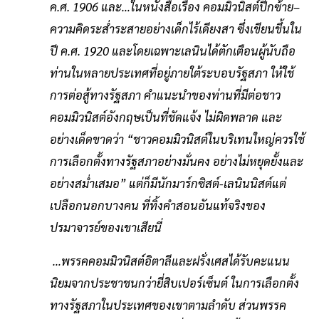
ค.ศ. 1906 และ…ในหนังสือเรื่อง คอมมิวนิสต์ปีกซ้าย–
ความคิดระส่ําระสายอย่างเด็กไร้เดียงสา ซึ่งเขียนขึ้นใน
ปี ค.ศ. 1920 และโดยเฉพาะเลนินได้ตักเตือนผู้นับถือ
ท่านในหลายประเทศที่อยู่ภายใต้ระบอบรัฐสภา ให้ใช้
การต่อสู้ทางรัฐสภา คําแนะนําของท่านที่มีต่อชาว
คอมมิวนิสต์อังกฤษเป็นที่ชัดแจ้ง ไม่ผิดพลาด และ
อย่างเด็ดขาดว่า “ชาวคอมมิวนิสต์ในบริเทนใหญ่ควรใช้
การเลือกตั้งทางรัฐสภาอย่างมั่นคง อย่างไม่หยุดยั้งและ
อย่างสม่ำเสมอ” แต่ก็มีนักมาร์กซิสต์-เลนินนิสต์แต่
เปลือกนอกบางคน ที่ทิ้งคําสอนอันแท้จริงของ
ปรมาจารย์ของเขาเสียนี่
…พรรคคอมมิวนิสต์อิตาลีและฝรั่งเศสได้รับคะแนน
นิยมจากประชาชนกว่ายี่สิบเปอร์เซ็นต์ ในการเลือกตั้ง
ทางรัฐสภาในประเทศของเขาตามลําดับ ส่วนพรรค